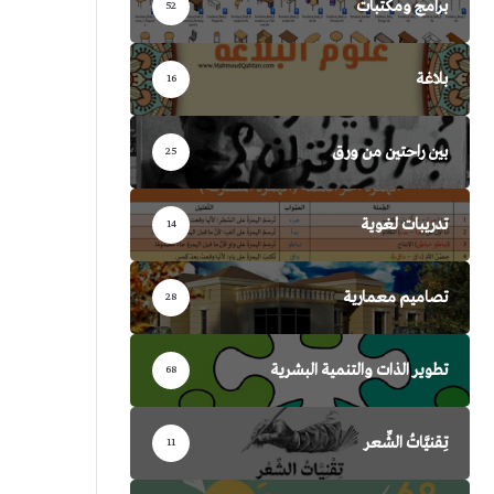
برامج ومكتبات
52
بلاغة
16
بين راحتين من ورق
25
تدريبات لغوية
14
تصاميم معمارية
28
تطوير الذات والتنمية البشرية
68
تِقنيَّاتُ الشِّعر
11