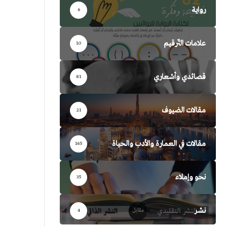
رواية
6
علامات التّرقيم
10
قصائدي وأشعاري
81
مقالات الضيوف
21
مقالات في العمارة والأدب والحياة
165
نحو وإملاء
35
نشر
4