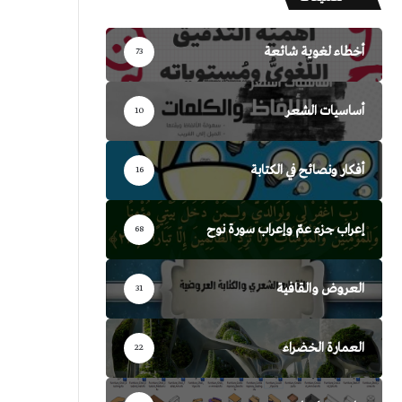
أخطاء لغوية شائعة
73
أساسيات الشعر
10
أفكار ونصائح في الكتابة
16
إعراب جزء عمّ وإعراب سورة نوح
68
العروض والقافية
31
العمارة الخضراء
22