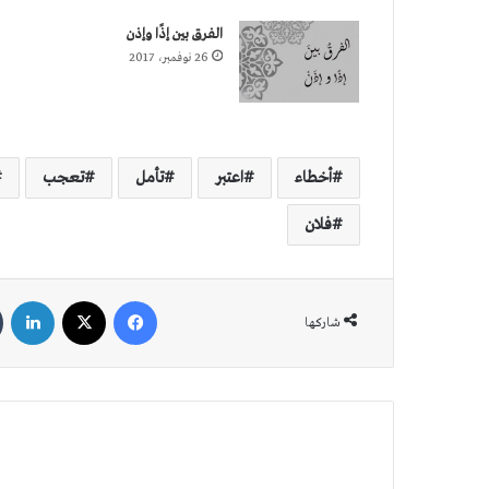
الفرق بين إذًا وإذن
26 نوفمبر، 2017
أخطاء
اعتبر
تأمل
تعجب
فلان
فيسبوك
‫X
لين
شاركها