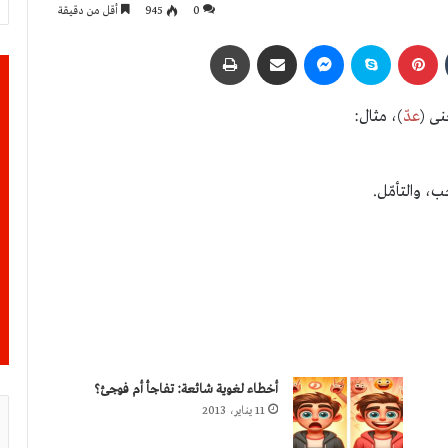
0
945
أقل من دقيقة
بينتيريست
سكايب
ماسنجر
مشاركة عبر البريد
طباعة
نى (
عدّ
)، مثال:
ب، والتأمّل.
أخطاء لغوية شائعة: تفاجأ أم فوجئ؟
11 يناير، 2013