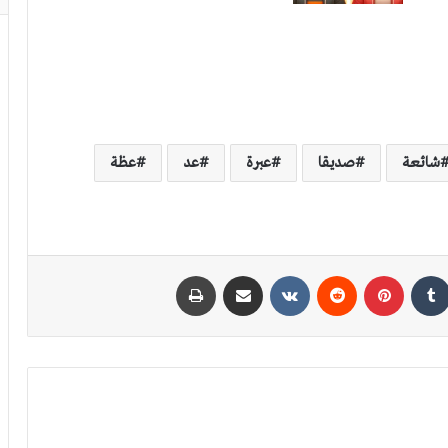
شائعة
صديقا
عبرة
عد
عظة
كدإن
بينتيريست
مشاركة عبر البريد
طباعة
ثُغْرَة بضمّ الثاء لا ثَغْرَة بفتحها
كراهية النطق الصحيح والخطأ الشائع