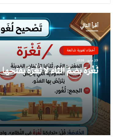
أقرأ التالي
أخطاء لغوية شائعة
29 مايو، 2026
ثُغْرَة بضمّ الثاء لا ثَغْرَة بفتحها