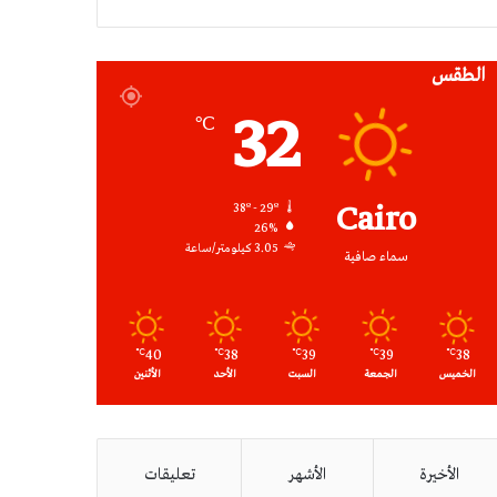
RSS
الطقس
32
℃
Cairo
38º - 29º
26%
3.05 كيلومتر/ساعة
سماء صافية
40
38
39
39
38
℃
℃
℃
℃
℃
الخميس
الجمعة
السبت
الأحد
الأثنين
الأخيرة
الأشهر
تعليقات