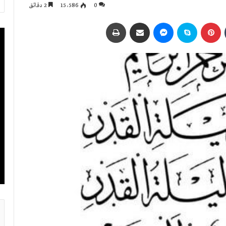
0
15٬586
2 دقائق
بينتيريست
سكايب
ماسنجر
مشاركة عبر البريد
طباعة