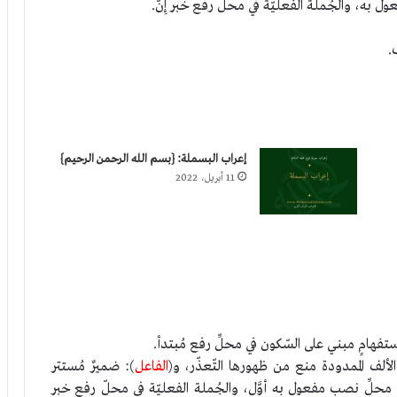
به، والجُملة الفعليّة في محلِّ رفع خبر إِنَّ.
.
إعراب البسملة: {بسم الله الرحمن الرحيم}
11 أبريل، 2022
ستفهامٍ مبني على السّكون في محلِّ رفع مُبتدأ.
الألف الممدودة منع من ظهورها التّعذّر، و(
الفاعل
): ضميرٌ مُستتر
 محلِّ نصب مفعول به أوَّل، والجُملة الفعليّة في محلّ رفع خبر