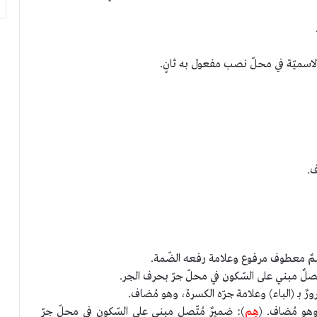
الاسميّة في محلّ نصب مفعول به ثانٍ.
ف.
مٌ معطوف مرفوع وعلامة رفعه الضّمة.
تّصلٌ مبني على السّكون في محلّ جرّ بحرف الجر.
رٌ بـ (الباء) وعلامة جرّه الكسرة، وهو مُضاف.
وهو مُضاف. (
هِم
): ضميرٌ مُتّصل مبني على السّكون في محلّ جرّ