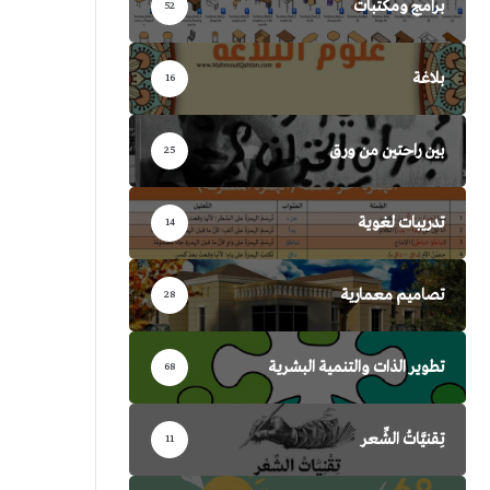
برامج ومكتبات
52
بلاغة
16
بين راحتين من ورق
25
تدريبات لغوية
14
تصاميم معمارية
28
تطوير الذات والتنمية البشرية
68
تِقنيَّاتُ الشِّعر
11