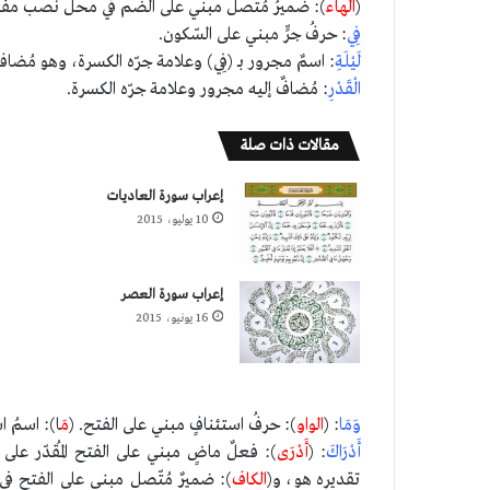
(
الهاء
): ضميرُ مُتّصلٌ مبني على الضّم في محلّ نصب مفعول 
فِي
: حرفُ جرٍّ مبني على السّكون.
لَيْلَةِ
: اسمٌ مجرور بـ (فِي) وعلامة جرّه الكسرة، وهو مُضاف
الْقَدْرِ
: مُضافٌ إليه مجرور وعلامة جرّه الكسرة.
مقالات ذات صلة
إعراب سورة العاديات
10 يوليو، 2015
إعراب سورة العصر
16 يونيو، 2015
وَمَا
: (
الواو
): حرفُ استئنافٍ مبني على الفتح. (
مَ
ا): اسمُ ا
أَدْرَاكَ
: (
أَدْرَى
): فعلٌ ماضٍ مبني على الفتح المُقدّر على 
تقديره هو، و(
الكاف
): ضميرٌ مُتّصل مبني على الفتح في