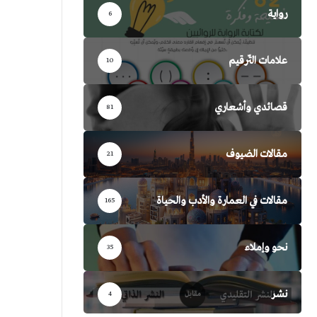
رواية
6
علامات التّرقيم
10
قصائدي وأشعاري
81
مقالات الضيوف
21
مقالات في العمارة والأدب والحياة
165
نحو وإملاء
35
نشر
4