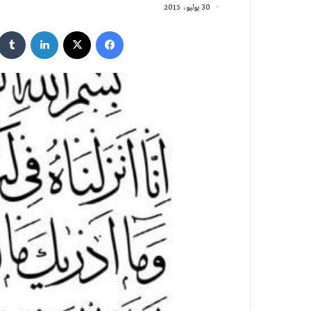
30 يوليو، 2015
فيسبوك
‫X
لينكدإن