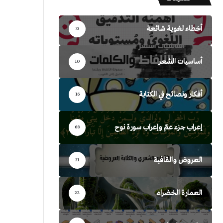
أخطاء لغوية شائعة
73
أساسيات الشعر
10
أفكار ونصائح في الكتابة
16
إعراب جزء عمّ وإعراب سورة نوح
68
العروض والقافية
31
العمارة الخضراء
22