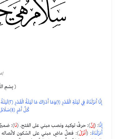
إع
﴿ بِسْمِ اللّ
كُلِّ أَمْرٍ ﴿٤﴾سَلَامٌ هِيَ حَتَّى مَطْلَعِ الْفَجْرِ ﴿٥﴾
إِنَّا
: (
إِنَّ
): حرفُ توكيد ونصب مبني على الفتح. (
نَا
): ضميرٌ
أَنزَلْنَاهُ
: (
أَنْزَلْ
): فعلٌ ماضٍ مبني على السّكون لاتّصاله بن