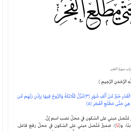
راب سورة القدر
هِ الرَّحْمَنِ الرَّحِيمِ ﴾
إِنَّا أَنزَلْنَاهُ فِي لَيْلَةِ الْقَدْرِ ﴿١﴾وَمَا أَدْرَاكَ مَا لَيْلَةُ الْقَدْرِ ﴿٢﴾لَيْلَةُ الْقَدْرِ خَيْرٌ مِّنْ أَلْفِ شَهْرٍ ﴿٣﴾تَنَزَّلُ الْمَلَائِكَةُ وَالرُّوحُ فِيهَا بِإِذْنِ رَبِّهِم مِّن
 مُتّصل مبني على السّكون في محلّ نصب اسم إِنَّ.
َا، و(
نَا
): ضميرٌ مُتّصل مبني على السّكون في محلّ رفع فاعل.