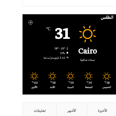
RSS
الطقس
31
℃
Cairo
38º - 29º
37%
3.52 كيلومتر/ساعة
سماء صافية
40
38
39
39
38
℃
℃
℃
℃
℃
الخميس
الجمعة
السبت
الأحد
الأثنين
الأخيرة
الأشهر
تعليقات