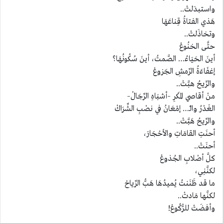
واستبدَلتْ..
هَذي الفتاةُ قِناعَهَا
وتخاذَلتْ..
حتَّى الخنُوعْ
أينَ الحَيَاءُ… الصَّمتُ، أينَ سُكُونُهَا؟
إغفَاءَةُ الرِّمشِ الجَزوعْ
والرِّيحُ هبَّتْ..
منْ أقاصي المَكرِ –أشبَاهِ الرِّجَالْ–
الغَدْرُ والـْ… إمْعَانُ في نصْبِ الشِّرَاكْ
والرِّيحُ هَبَّتْ..
أحنَتِ القامَاتِ والأحْجَارَ،
أحنَتْ..
كلَّ أصْلابِ الجُذوعْ
لكنَّنِي،
ما قد ظَنَنتُ يُميدُهَا هَبُّ الرِّياحْ
لكنَّها مَادتْ..
وأفضَتْ للرُّكُوعْ!