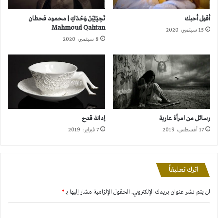
أقول أحبك
تَجِيْئِيْنَ وَحْدَكِ | محمود قحطان
Mahmoud Qahtan
15 سبتمبر، 2020
8 سبتمبر، 2020
رسائل من امرأة عارية
إدانة قدح
17 أغسطس، 2019
7 فبراير، 2019
اترك تعليقاً
لن يتم نشر عنوان بريدك الإلكتروني.
الحقول الإلزامية مشار إليها بـ
*
ا