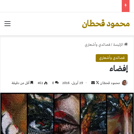
محمود قحطان
الق
الرّئيسة
/
قصائدي وأشعاري
قصائدي وأشعاري
إفضاء
تابع
أرسل
محمود قحطان
29 أبريل، 2016
0
462
أقل من دقيقة
على
بريدا
X
إلكترونيا