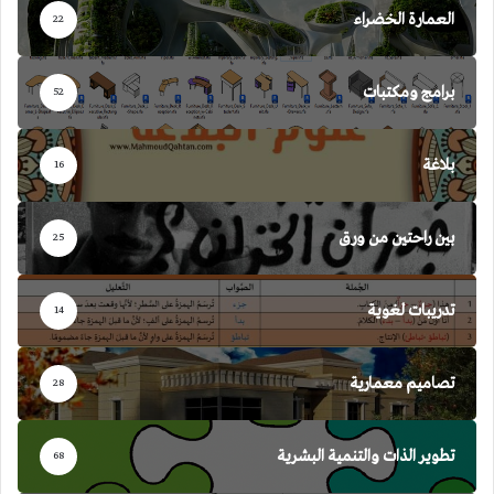
العمارة الخضراء
22
برامج ومكتبات
52
بلاغة
16
بين راحتين من ورق
25
تدريبات لغوية
14
تصاميم معمارية
28
تطوير الذات والتنمية البشرية
68