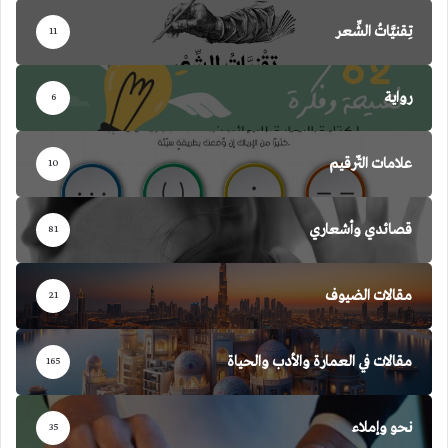
تِقنيَّاتُ الشِّعر
11
رواية
6
علامات التّرقيم
10
قصائدي وأشعاري
81
مقالات الضيوف
21
مقالات في العمارة والأدب والحياة
165
نحو وإملاء
35