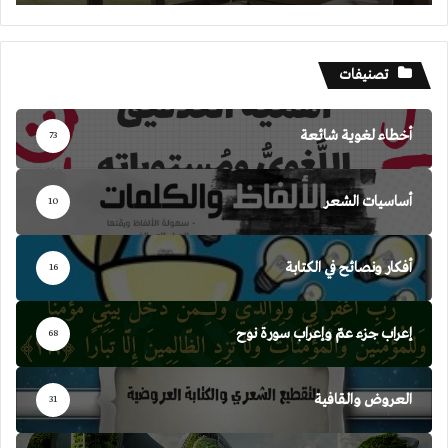
السكني
تصنيفات
أخطاء لغوية شائعة
73
أساسيات الشعر
10
أفكار ونصائح في الكتابة
16
إعراب جزء عمّ وإعراب سورة نوح
68
العروض والقافية
31