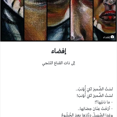
إفضاء
إفضاء
إلى ذات القناع الثلجي
لسْتُ الضَّميرَ لكيْ أُؤنبْ..
لسْتُ الضَّميرَ لكيْ أُُؤنبْ!
– ما ذنبُها؟!
– أرْخَتْ عِنَانَ حِصَانِها..
وغدا الصَّهيلُ دِثَارَها بعدَ الخُشُوعْ