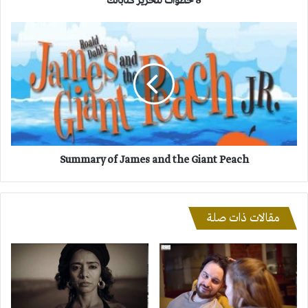
8 خطوات لتحرير كتاباتك
Summary
of
James
and
the
Giant
Peach
Summary of James and the Giant Peach
مقالات ذات صلة