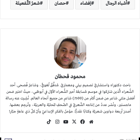
أشباه الرجال
إفضاء
حصان
شعرُ التَّفعيلة
محمود قحطان
باحث دكتوراه واستشاريّ تصميم بيئي ومعماريّ. مُدقِّقٌ لُغويٌّ، وشاعرُ فُصحى. أحد
الشُّعراء الَّذين شاركوا في موسم مُسابقة أمير الشُّعراء الأوّل في أبوظبي، حيثُ اختير ضمن
أفضل مئتي شاعر من ضمن أكثر من (7500) شاعرٍ من جميع أنحاء العالم. نُشِرت عنه رسالة
ماجستير، ونُشر عددٌ من إنتاجه الشّعريّ في الصّحفِ المحليّة والعربيّة، وتُرجِم بعضها.
أصدرَ أربعة دواوين شعريّة وكتابًا نقديًّا. مؤمنٌ بالفكرِ الإبداعيّ وأنّ كلّ ذي عاهةٍ جبّار!
موقع
‫X
فيسبوك
‫YouTube
انستقرام
‫TikTok
الويب