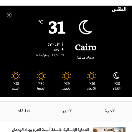
الطقس
RSS
31
℃
Cairo
31º - 28º
40%
7.53 كيلومتر/ساعة
سماء صافية
38
39
39
39
30
℃
℃
℃
℃
℃
الثلاثاء
الأربعاء
الخميس
الجمعة
السبت
الأخيرة
الأشهر
تعليقات
العمارة الإنسانية: فلسفة أنسنة الفراغ وبناء الوجدان