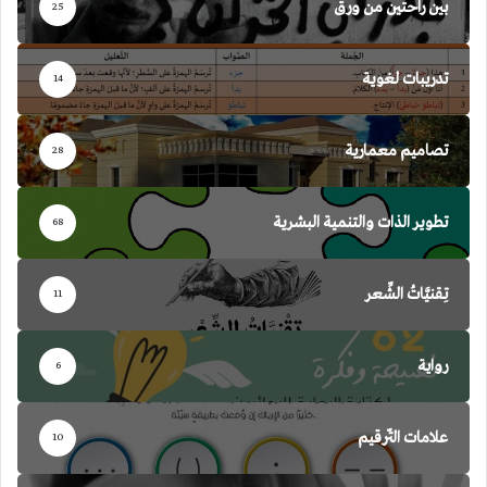
بين راحتين من ورق
25
تدريبات لغوية
14
تصاميم معمارية
28
تطوير الذات والتنمية البشرية
68
تِقنيَّاتُ الشِّعر
11
رواية
6
علامات التّرقيم
10