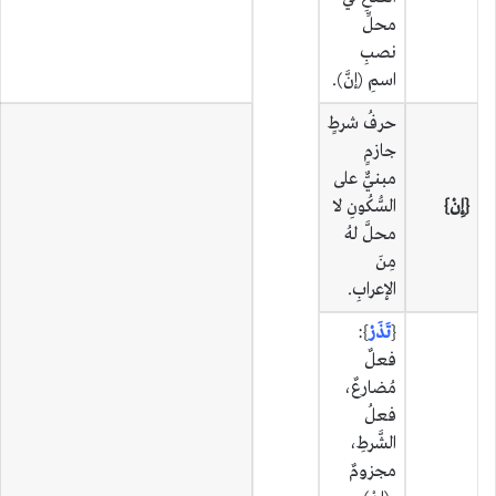
محلِّ
نصبِ
اسمِ (إنَّ).
حرفُ شرطٍ
جازمٍ
مبنيٌّ على
{إِنْ}
السُّكُونِ لا
محلَّ لهُ
مِنَ
الإعرابِ.
{
تَذَرْ
}:
فعلٌ
مُضارعٌ،
فعلُ
الشَّرطِ،
مجزومٌ