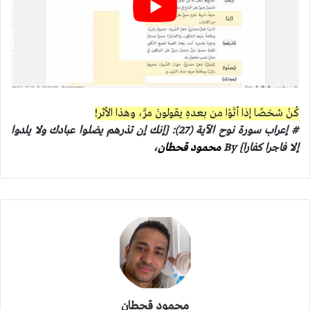
كُنْ شخصًا إذا أتَوْا من بعدهِ يقولونَ مرَّ، وهذا الأثر!
# إعراب سورة نوح الآية (27): {إنك إن تذرهم يضلوا عبادك ولا يلدوا
إلا فاجرا كفارا}
By
محمود قحطان
،
محمود قحطان