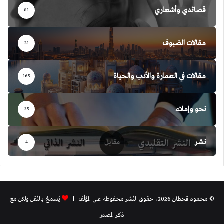
قصائدي وأشعاري
81
مقالات الضيوف
21
مقالات في العمارة والأدب والحياة
165
نحو وإملاء
35
نشر
4
© محمود قحطان 2026، حقوق النّشر محفوظة على المؤلّف |
يُسمحُ بالنّقل ولكن مع
ذكر المصدر