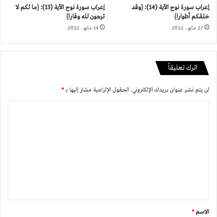
إعراب سورة نوح الآية (14): {وقد
إعراب سورة نوح الآية (13): {ما لكم لا
خلقكم أطوارا}
ترجون لله وقارا}
27 مايو، 2022
14 مايو، 2022
اترك تعليقاً
لن يتم نشر عنوان بريدك الإلكتروني.
الحقول الإلزامية مشار إليها بـ
*
ا
ل
ت
ع
ل
ي
ق
*
الاسم
*