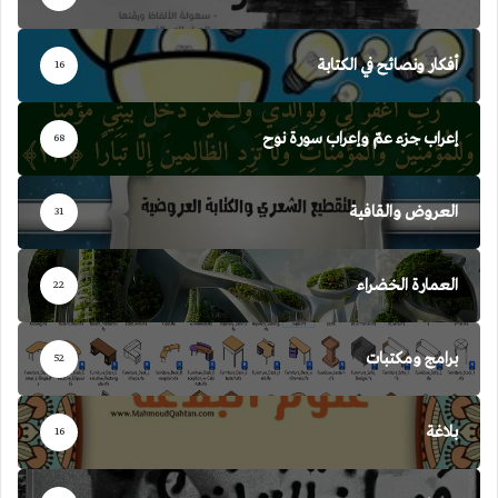
أفكار ونصائح في الكتابة
16
إعراب جزء عمّ وإعراب سورة نوح
68
العروض والقافية
31
العمارة الخضراء
22
برامج ومكتبات
52
بلاغة
16