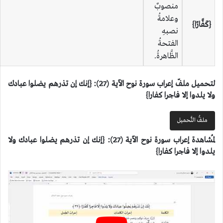
منصوبٌ
وعلامةُ
{كَفَّارًا}
نصبهِ
الفتحةُ
الظَّاهرةُ.
لتحميل ملفّ إعراب سورة نوح الآية (27): {إنك إن تذرهم يضلوا عبادك
ولا يلدوا إلا فاجرا كفارا}
ملفُّ التَّحميل
لمُشاهدة إعراب سورة نوح الآية (27): {إنك إن تذرهم يضلوا عبادك ولا
يلدوا إلا فاجرا كفارا}