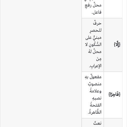
محلِّ رفعِ
فاعل.
حرفٌ
للحصرِ
مبنيٌّ على
{إِلَّا}
السُّكُونِ لا
محلَّ لهُ
مِنَ
الإعرابِ.
مفعولٌ بهِ
منصوبٌ
وعلامةُ
{فَاجِرًا}
نصبهِ
الفتحةُ
الظَّاهرةُ.
نعتٌ