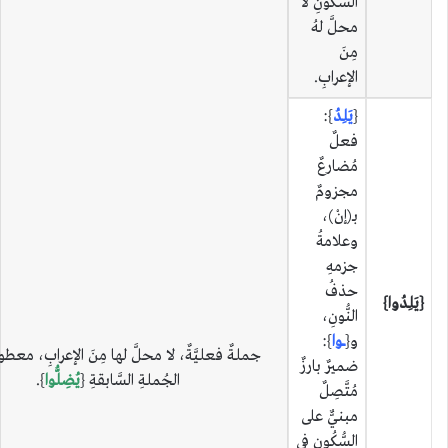
السُّكُونِ لا
محلَّ لهُ
مِنَ
الإعرابِ.
{
يَلِدُ
}:
فعلٌ
مُضارعٌ
مجزومٌ
بـ(إنْ)،
وعلامةُ
جزمهِ
حذفُ
{يَلِدُوا}
النُّونِ،
و{
ـــوا
}:
جملةٌ فعليَّةٌ، لا محلَّ لها مِنَ الإعرابِ، معط
ضميرٌ بارزٌ
الجُملةِ السَّابقةِ {
يُضِلُّوا
}.
مُتَّصِلٌ
مبنيٌّ على
السُّكُونِ في