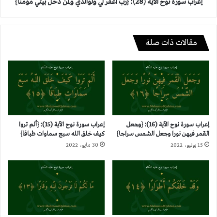
ولمن
إعراب سورة نوح الآية (28): {رب اغفر لي ولوالدي ولمن دخل بيتي مؤمنا}
دخل
بيتي
مؤمنا}
مقالات ذات صلة
إعراب سورة نوح الآية (16): {وجعل
إعراب سورة نوح الآية (15): {ألم تروا
القمر فيهن نورا وجعل الشمس سراجا}
كيف خلق الله سبع سماوات طباقا}
15 يونيو، 2022
30 مايو، 2022