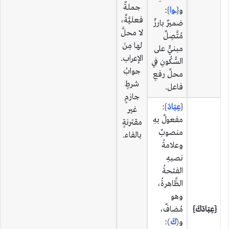
جملةٌ
و{
ـــوا
}:
فعليَّةٌ،
ضميرٌ بارزٌ
لا محلَّ
مُتَّصِلٌ
لها مِنَ
مبنيٌّ على
الإعراب.
السُّكُونِ في
جوابُ
محلِّ رفعِ
شرطٍ
فاعل.
جازمٍ
{
عِبَادَ
}:
غير
مفعولٌ بهِ
مقترنةٍ
منصوبٌ
بالفاء.
وعلامةُ
نصبهِ
الفتحةُ
الظَّاهرةُ،
وهو
{عِبَادَكَ}
مُضافٌ،
و(
كَ
):