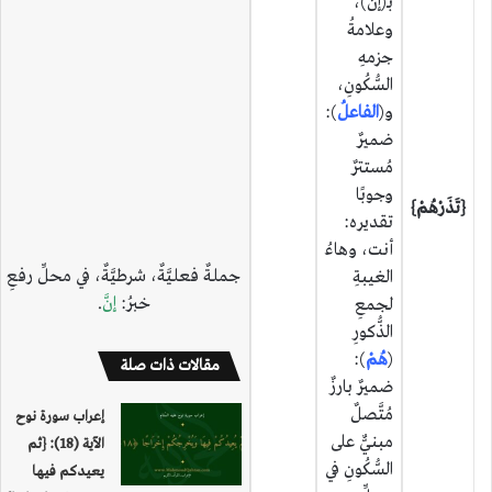
بـ(إنْ)،
وعلامةُ
جزمهِ
السُّكُونِ،
و(
الفاعلُ
):
ضميرٌ
مُستترٌ
وجوبًا
{تَذَرْهُمْ}
تقديره:
أنت، وهاءُ
جملةٌ فعليَّةٌ، شرطيَّةٌ، في محلِّ رفعِ
الغيبةِ
خبرُ:
إنَّ
.
لجمعِ
الذُّكورِ
(
هُمْ
):
مقالات ذات صلة
ضميرٌ بارزٌ
مُتَّصلٌ
إعراب سورة نوح
مبنيٌّ على
الآية (18): {ثم
السُّكُونِ في
يعيدكم فيها