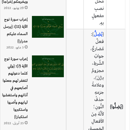
محلِّ
ويخرجكم إخراجا}
نصبِ
29 يونيو، 2022
مفعولٍ
إعراب سورة نوح
بهِ.
الآية (11): {يرسل
{
يُضِلُّ
}:
السماء عليكم
فعلٌ
مدرارا}
5 مايو، 2022
مُضارعٌ،
جوابُ
إعراب سورة نوح
الشَّرطِ،
الآية (7): {وإني
مجزومٌ
كلما دعوتهم
بـ(إنْ)،
لتغفر لهم جعلوا
وعلامةُ
أصابعهم في
جزمهِ
آذانهم واستغشوا
حذفُ
ثيابهم وأصروا
{يُضِلُّوا}
النُّونِ؛
واستكبروا
لأنَّهُ مِنَ
استكبارا}
الأفعالِ
25 أبريل، 2022
الخمسةِ،