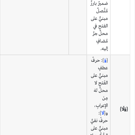
ضميرٌ بارزٌ
مُتَّصلٌ
مبنيٌّ على
الفتحِ في
محلِّ جرِّ
مُضافٍ
إليه.
{
وَ
}: حرفُ
عطفٍ
مبنيٌّ على
الفَتحِ لا
محلَّ لهَ
مِنَ
الإعرابِ،
{وَلَا}
و{
لا
}:
حرفُ نفيٍّ
مبنيٌّ على