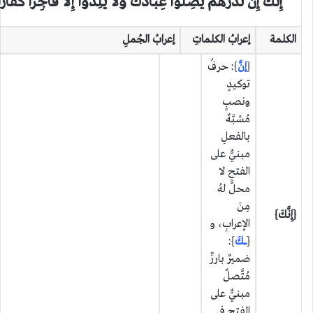
إِنَّكَ إِنْ تَذَرْهُمْ يُضِلُّوا عِبَادَكَ وَلَا يَلِدُوا إِلَّا فَاجِرًا كَفَّارًا ﴿
الكلمة
إعرابُ الكلماتِ
إعرابُ الجُملِ
{
إنَّ
}: حرفُ
توكيدٍ
ونصبٍ
مُشبَّهٌ
بالفعلِ
مبنيٌّ على
الفتحِ لا
محلَّ لهُ
مِنَ
{إِنَّكَ}
الإعرابِ، و
{
ــــكَ
}:
ضميرٌ بارزٌ
مُتَّصلٌ
مبنيٌّ على
الفتحِ في