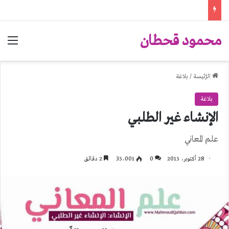
محمود قحطان
الق
الرّئيسة
/
بلاغة
بلاغة
الإنشاء غير الطلبي
علم المعاني
28 أكتوبر، 2015
0
35٬001
2 دقائق