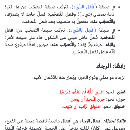
في صيغة (
أَفْعَل الشّيء
)، تتركّب صيغة التّعجّب من
ما
: نكرة
تامّة بمعنى (شيء)؛ و
فعل التّعجّب
: فعلٌ جامد لا يتصرّف،
و
المُتعجّب منه
: مفعولٌ به منصوب بعد فعل التّعجّب.
في صيغة (
أفْعِل بالشّيء
)، تتركّب صيغة التّعجّب من:
فعل
التّعجّب
: فعلٌ ماضٍ مبني على السّكون جاء على صيغة الأمر؛
و
البَاء
: حرفُ جرٍّ زائد؛ و
المُتعجّب منه
: مجرور لفظًا مرفوع محلًّا
لأنّه فاعل لفعل التّعجّب.
رابعًا: الرجاء
الرّجاء هو تمنّي وقوع الخبر، ويُعبّر عنه بالأفعال الآتية:
عَسَى
، نحو: {
عَسَى اللَّـهُ أَن يَعْفُوَ عَنْهُمْ
}.
حرى
، نحو:
حرى المُلحد أن يؤمن
.
اخلولق
، نحو:
اخلولق الزّانية أن تتوب
.
فائدة نحويّة:
أفعالُ الرّجاء هي أفعال ماضية ناقصة مبنيّة على الفتح،
وتعمل عمل (
كانَ
) لذلك تدخلُ على الجُملة الاسميّة فترفعُ المُبتدأ