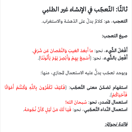
ثالثًا: التّعجّب في الإنشاء غير الطلبي
التعجب
، هو: كلامٌ يدلّ على الدّهشة والاستغراب.
صيغ التعجب:
أَفْعَلَ الشَّيء
، نحو:
ما أَبعَدَ العَيبَ وَالنُقصانَ عَن شَرَفي
.
أَفْعِل بالشَّيء
، نحو: {
أَسْمِعْ بِهِمْ وَأَبْصِرْ يَوْمَ يَأْتُونَنَا
}.
ويوجد تعجّب يدلُّ عليه الاستعمال المجازي، منها:
استفهام تضمّنَ معنى التّعجّب
: {
فَكَيْفَ تَكْفُرُونَ بِاللَّهِ وَكُنْتُمْ أَمْوَاتًا
فَأَحْيَاكُمْ
}.
استعمال المَصدر، نحو
:
سُبحانَ الله!
استعمال النّداء التّعجّبي
، نحو:
فَيَــا لَكَ مَنْ لَيْلٍ كَأنَّ نُجُومَـهُ
.
فائدة نحويّة: