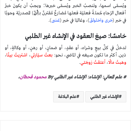
ويُسمّى اسمها، وتنصبُ الخبر ويُسمّى خبرها؛ ويجبُ أن يكونَ خبرُ
أفعال الرّجاءِ جُملةً فعليّة فعلها مُضارعٌ مُقترنٌ بـ(
أنْ
) المصدريّة وجوبًا
في خبر (
حَرى واخلولقَ
)، وغالبًا في خبر (
عَسَى
).
خامسًا: صيغ العقود في الإنشاء غير الطلبي
تدخلُ في كلِّ بيعٍ وشراء، أو عقدٍ، أو ضمانٍ، أو رهنٍ، أو وكالةٍ، أو
دَين. أكثر ما تكون صيغه في الماضي، نحو:
بعتُ سيّارتي
،
اشتريتُ بيتًا
،
وهبتُ مالًا
،
أعتقتُ زوجَتي
.
# علم المعاني: الإنشاء: الإنشاء غير الطلبي By
محمود قحطان
،
الإنشاء غير الطلبي
علم البلاغة