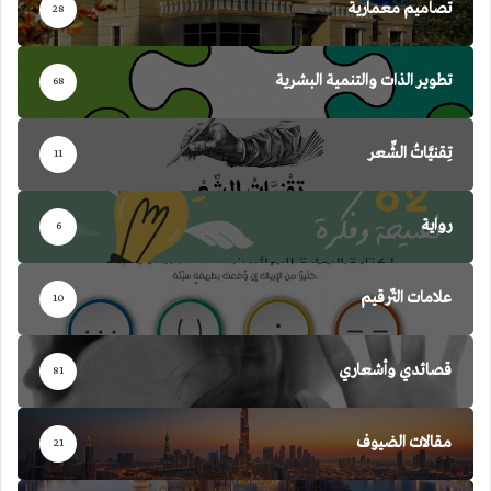
تصاميم معمارية
28
تطوير الذات والتنمية البشرية
68
تِقنيَّاتُ الشِّعر
11
رواية
6
علامات التّرقيم
10
قصائدي وأشعاري
81
مقالات الضيوف
21