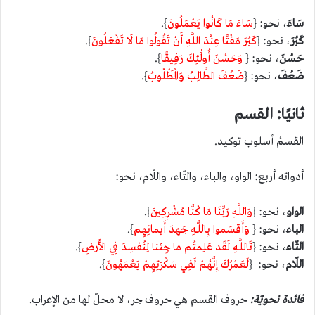
سَاءَ
، نحو: {
سَاءَ مَا كَانُوا يَعْمَلُونَ
}.
كَبُرَ
، نحو: {
كَبُرَ مَقْتًا عِنْدَ اللَّهِ أَنْ تَقُولُوا مَا لَا تَفْعَلُونَ
}.
حَسُنَ
، نحو: {
وَحَسُنَ أُولَٰئِكَ رَفِيقًا
}.
ضَعُفَ
، نحو: {
ضَعُفَ الطَّالِبُ وَالْمَطْلُوبُ
}.
ثانيًا: القسم
القسمُ أسلوب توكيد.
أدواته أربع: الواو، والباء، والتّاء، واللّام، نحو:
الواو
، نحو: {
وَاللَّهِ رَبِّنَا مَا كُنَّا مُشْرِكِينَ
}.
الباء
، نحو: {
وَأَقسَموا بِاللَّـهِ جَهدَ أَيمانِهِم
}.
التّاء
، نحو: {
تَاللَّـهِ لَقَد عَلِمتُم ما جِئنا لِنُفسِدَ فِي الأَرضِ
}.
اللّام
، نحو: {
لَعَمْرُكَ إِنَّهُمْ لَفِي سَكْرَتِهِمْ يَعْمَهُونَ
}.
فائدة نحويّة:
حروف القسم هي حروف جر، لا محلّ لها من الإعراب.