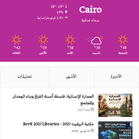
Cairo
38º - 29º
19%
2.95 كيلومتر/ساعة
سماء صافية
42
39
38
38
38
℃
℃
℃
℃
℃
الجمعة
السبت
الأحد
الأثنين
الثلاثاء
الأخيرة
الأشهر
تعليقات
العمارة الإنسانية: فلسفة أنسنة الفراغ وبناء الوجدان
والمجتمع
منذ 7 أيام
مكتبة الريفيت 2027 – Revit 2027 Libraries
30 يونيو، 2026