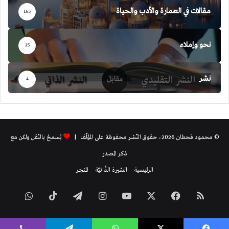
مقالات في العمارة والأدب والحياة
165
نحو وإملاء
35
نشر
4
© محمود قحطان 2026، حقوق النّشر محفوظة على المؤلّف |
يُسمحُ بالنّقل ولكن مع
ذكر المصدر
الرئيسية
السّيرة الذّاتيّة
المتجر
ملخص
فيسبوك
‫X
‫YouTube
انستقرام
تيلقرام
‫TikTok
واتساب
الموقع