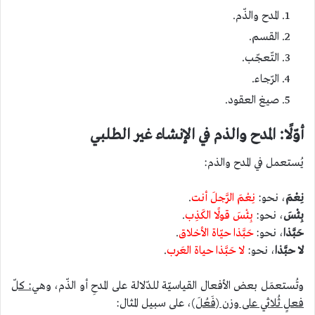
المدح والذّم.
القسم.
التّعجّب.
الرّجاء.
صيغ العقود.
أوّلًا: المدح والذم في الإنشاء غير الطلبي
يُستعمل في المدح والذم:
نِعْمَ
، نحو:
نِعْمَ الرَّجلَ أنت
.
بِئْسَ
، نحو:
بِئْسَ قولًا الكَذِب
.
حَبَّذا
، نحو:
حَبَّذا حيّاة الأخلاق
.
لا حبَّذا
، نحو:
لا حَبَّذا حياة العَرب
.
وتُستعمَل بعض الأفعال القياسيّة للدّلالة على المدحِ أو الذّم، وهي
: كلّ
فعلٍ ثُلاثي على وزن (فَعُلَ)
، على سبيل المثال: