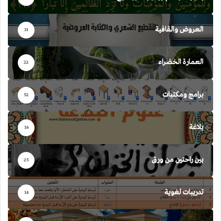
العروض والقافية
31
العمارة الخضراء
22
برامج ومكتبات
52
بلاغة
16
بين راحتين من ورق
25
تدريبات لغوية
14