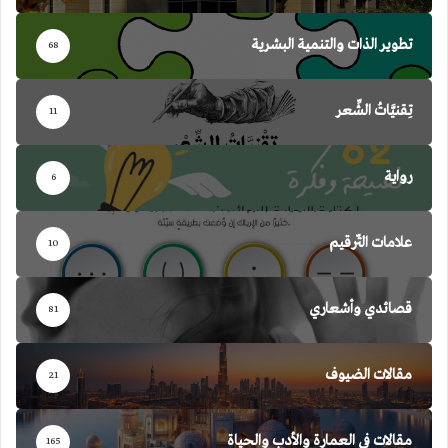
تطوير الذات والتنمية البشرية
68
تِقنيَّاتُ الشِّعر
11
رواية
6
علامات التّرقيم
10
قصائدي وأشعاري
81
مقالات الضيوف
21
مقالات في العمارة والأدب والحياة
165