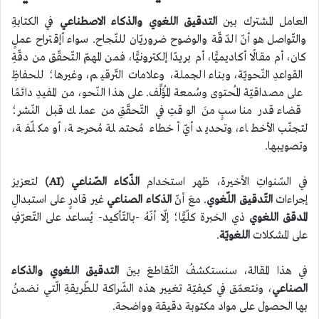
العامل المشترك بين
التدقيق اللغوي والذكاء الاصطناعي
في الكتابةِ
والتّواصل هو أنّ الدّقّة والوضوح ضروريّان للنّجاح. سواء أإقتراح عملٍ
كان، أم مقالًا أكاديميًّا، أم بريدًا إلكترونيًّا، فمن المهمّ التّحقّق من دقّةِ
القواعدِ النّحويّة، وبناء الجملة، وعلامات التّرقيم، وغيرها؛ للحفاظِ
على مصداقيّة المُحتوى وسُمعة المُؤلِّف. على هذا النّحو، من المفيدِ دائمًا
قضاء قدر مناسبٍ منَ الوقتِ في التّحقّقِ من عملك قبل النّشر؛
لتجنّب الأخطاء، وتحديد أيّ أخطاء مُحتملة مُحرجة، أو مكلّفة،
وتصويبها.
في السّنواتِ الأخيرة، ظهر استخدام
الذّكاء الصّناعي (AI)
لتعزيز
إجراءات
التّدقيق اللّغوي
. معَ أنّ
الذكاء الصناعي
غير قادرٍ على استبدالِ
المدقق اللغوي
ذي الخبرة كلّيًّا؛ إلّا أنّهُ -بالتّأكيد- يُساعد على التّعرّفِ
على المشكلات
اللغويّة
.
في هذا المقالة، سنستكشفُ التّقاطعَ بينَ
التدقيق اللغوي والذكاء
الصناعي
، ونتعمّق في كيفيّة تغيير هذه الشّراكة للطّريقةِ الّتي نضمنُ
بها الحصول على مواد مكتوبة دقيقة وواضحة.