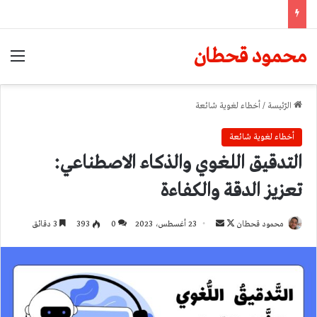
محمود قحطان
الق
الرّئيسة
/
أخطاء لغوية شائعة
أخطاء لغوية شائعة
التدقيق اللغوي والذكاء الاصطناعي:
تعزيز الدقة والكفاءة
تابع
أرسل
محمود قحطان
23 أغسطس، 2023
0
393
3 دقائق
على
بريدا
X
إلكترونيا