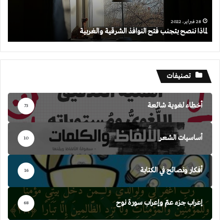
28 فبراير، 2022
لماذا ننصح بتجنب فتح النوافذ الشرقية والغربية
تصنيفات
أخطاء لغوية شائعة
73
أساسيات الشعر
10
أفكار ونصائح في الكتابة
16
إعراب جزء عمّ وإعراب سورة نوح
68