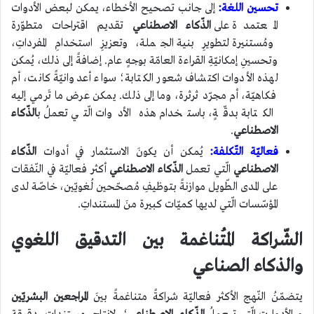
تحسين اللغة:
إلى جانب تصحيح الأخطاء، يمكن لبعض الأدوات
المعتمدة على
الذّكاء الاصطناعي
تقديم اقتراحات متطوّرة
ومُستنيرة لتطويرِ بنية الجملة، وتعزيزِ استخدامِ المفرداتِ،
وتحسينِ إمكانيّةِ القراءة العامّة بوجهٍ عام. إضافةً إلى ذلك، يُمكن
لهذه الأدوات اكتشاف شعور الكتابة؛ سواء أعدوانيّةً كانت، أم
فكاهيّة، أم مجرّد ثرثرة، وما إلى ذلك. يمكن عرض ما تَرمي إليه
الكتابة بدقّةٍ، باستخدام هذه الأدوات الّتي تعملُ ب
الذّكاء
الاصطناعي
.
فعاليّة التّكلفة:
يُمكن أن يكونَ الاستثمار في أدوات
الذّكاء
الاصطناعي
الّتي تعمل
الذّكاء الاصطناعي
أكثر فعاليّة في النّفقات
على المدى الطّويل موازنةً بتوظيفِ مُصحّحين لُغويّين، خاصّة لدى
المؤسّسات الّتي لديها كميّات كبيرة منَ المستنداتِ.
الشّراكة المُتناغمة بين التدقيق اللغوي
والذكاء الصناعي
يتضمّنُ النّهج الأكثر فعاليّة شراكةً متناغمةً بينَ
المراجعين البشريّين