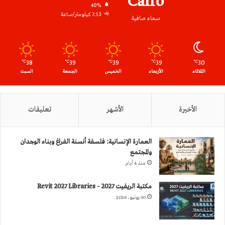
Cairo
40%
7.53 كيلومتر/ساعة
سماء صافية
38
39
39
39
30
℃
℃
℃
℃
℃
الثلاثاء
الأربعاء
الخميس
الجمعة
السبت
الأخيرة
الأشهر
تعليقات
العمارة الإنسانية: فلسفة أنسنة الفراغ وبناء الوجدان
والمجتمع
منذ 4 أيام
مكتبة الريفيت 2027 – Revit 2027 Libraries
30 يونيو، 2026