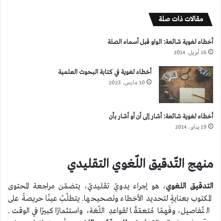
مقالات ذات صلة
أخطاء لغوية شائعة: الواو قبل أسماء الصلة
16 أبريل، 2014
أخطاء لغوية في كتابة البحوث العلمية
10 مارس، 2023
أخطاء لغوية شائعة: أشار إلى أن أو أشار بأن
19 يناير، 2014
منهج التّدقيق اللّغوي التقليدي
التدقيق اللغوي
، هو إجراء يدويّ تقليديّ، يتضمّن مراجعة المحتوى
المكتوب بعنايةٍ لتحديد الأخطاء وتصحيحها. يتطلّبُ عينًا حريصةً على
التّفاصيل، وفَهمًا مُتعمّقًا لقواعدِ اللّغة، واستثمارًا كبيرًا في الوقت.