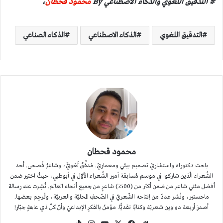
# التدقيق اللغوي والذكاء الاصطناعي By
محمود قحطان
،
التدقيق اللغوي
الذكاء الاصطناعي
الذكاء الصناعي
محمود قحطان
باحث دكتوراه واستشاريّ تصميم بيئي ومعماريّ. مُدقِّقٌ لُغويٌّ، وشاعرُ فُصحى. أحد
الشُّعراء الَّذين شاركوا في موسم مُسابقة أمير الشُّعراء الأوّل في أبوظبي، حيثُ اختير ضمن
أفضل مئتي شاعر من ضمن أكثر من (7500) شاعرٍ من جميع أنحاء العالم. نُشِرت عنه رسالة
ماجستير، ونُشر عددٌ من إنتاجه الشّعريّ في الصّحفِ المحليّة والعربيّة، وتُرجِم بعضها.
أصدرَ أربعة دواوين شعريّة وكتابًا نقديًّا. مؤمنٌ بالفكرِ الإبداعيّ وأنّ كلّ ذي عاهةٍ جبّار!