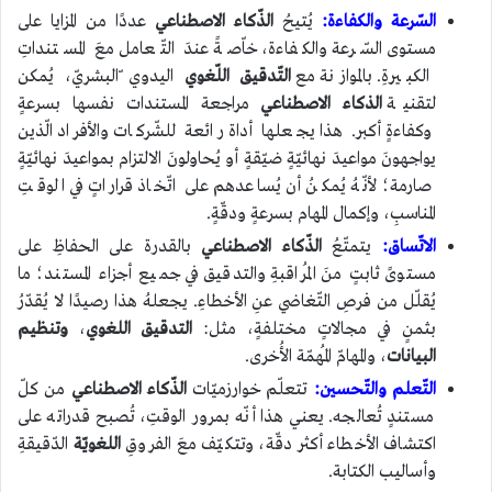
السّرعة والكفاءة:
يُتيحُ
الذّكاء الاصطناعي
عددًا من المزايا على
مستوى السّرعة والكفاءة، خاّصةً عندَ التّعامل معَ المستنداتِ
الكبيرةِ. بالموازنة مع
التّدقيق اللّغوي
اليدوي ّالبشريّ، يُمكن
لتقنية
الذكاء الاصطناعي
مراجعة المستندات نفسها بسرعةٍ
وكفاءةٍ أكبر. هذا يجعلها أداة رائعة للشّركات والأفراد الّذين
يواجهونَ مواعيدَ نهائيّةٍ ضيّقةٍ أو يُحاولونَ الالتزام بمواعيدَ نهائيّةٍ
صارمة؛ لأنّهُ يُمكنُ أن يُساعدهم على اتّخاذ قراراتٍ في الوقتِ
المناسبِ، وإكمال المهام بسرعةٍ ودقّةٍ.
الاتّساق:
يتمتّعُ
الذّكاء الاصطناعي
بالقدرة على الحفاظِ على
مستوىً ثابتٍ منَ المُراقبةِ والتدقيق في جميع أجزاء المستند؛ ما
يُقلّل من فرصِ التّغاضي عنِ الأخطاءِ. يجعلهُ هذا رصيدًا لا يُقدّرُ
بثمنٍ في مجالاتٍ مختلفةٍ، مثل:
التدقيق اللغوي
،
وتنظيم
البيانات
، والمهامّ المُهمّة الأُخرى.
التّعلم والتّحسين:
تتعلّم خوارزميّات
الذّكاء الاصطناعي
من كلّ
مستندٍ تُعالجه. يعني هذا أنّه بمرور الوقتِ، تُصبح قدراته على
اكتشاف الأخطاء أكثر دقّة، وتتكيّف معَ الفروقِ
اللغويّة
الدّقيقةِ
وأساليب الكتابة.