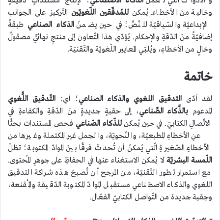
والأدوات الّتي تعملُ
الذّكاء الاصطناعي
؛ لإنتاج مستنداتٍ دقيقةٍ
وخالية منَ الأخطاء. يُمكن
للمُدقّقين اللّغويّين
التّركيز على الجوانب
الإبداعيّة والسّياقيّة للنّصِّ؛ في حين يضمنُ
الذكاء الصناعي
طبقةً
إضافيّةً منَ الدّقةِ والإحكام. يُؤدّي هذا التّعاون إلى منتجٍ نهائيٍّ مصقولٌ
وخالٍ من الأخطاءِ، ويُلبّي المعايير اللّغويّة والتّقنيّة.
خاتمة
لقد أدّى
التدقيق اللغوي والذكاء الصناعي
؛ أي:
التّدقيق اللُّغوي
المدعوم
بالذَّكاء الصِّناعي
، إلى حقبةٍ جديدةٍ منَ الدّقةِ والكفاءةِ في
الاتّصالِ الكتابيّ. في حين يُمكن
للذّكاء الصّناعي
فحص المستندات بحثًا
عنِ الأخطاءِ المطبعيّة، والنّحويّة، والجمل غير المكتملة وغيرها من
الأخطاءِ الصّغيرةِ الّتي يُمكنُ أن تُحدثَ فرقًا بينَ الموادّ المكتوبة؛ تظلّ
اللّمسة البشريّة
لا يُمكن الاستغناء عنها في الحفاظِ على جوهرِ المُحتوى.
مع استمرار تطور التّقنيّة، من المرجح أن تُصبحَ هذه شراكة التدقيق
اللغوي والذكاء الاصطناعي مستقبل الموادّ المكتوبة الدّقيقة والمُقنعة،
وحِقبة جديدة من التّواصل الكتابيّ الفعّال.