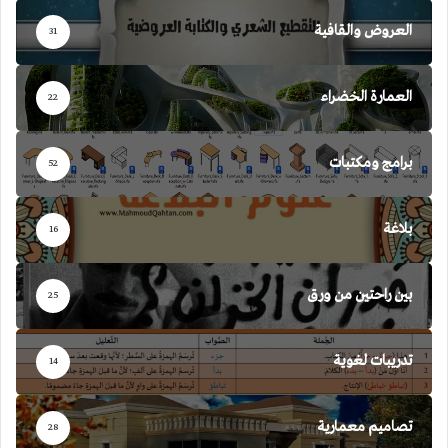
العروض والقافية
31
العمارة الخضراء
22
برامج ومكتبات
52
بلاغة
16
بين راحتين من ورق
25
تدريبات لغوية
14
تصاميم معمارية
28