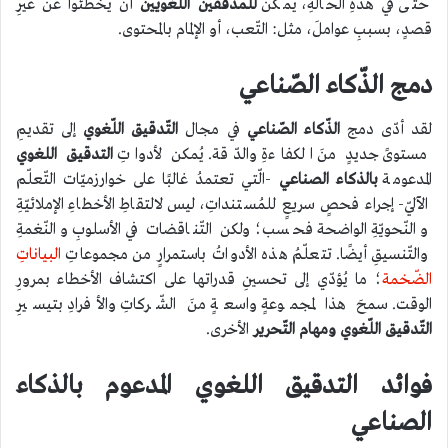
حتّى في هذهِ الحالةِ، يُمكن
للمدققين
اللغويين
أن يخطئوا عن غيرِ
قصدٍ، بسببِ عواملَ، مثل: التّعب، أو الإلمام بالمحتوى.
دمج الذّكاء الصّناعي
لقد أدّى دمج
الذّكاء الصّناعي
في مجال
التّدقيق اللّغوي
إلى تقديمِ
مستوىً جديدٍ منَ الكفاءةِ والدّقة. يُمكن لأدواتِ
التدقيق اللغوي
المدعومة
بالذكاء الصناعي
-الّتي تعتمدُ غالبًا على خوارزميّات التّعلّم
الآليّ- إجراء فحصٍ سريعٍ للمُستنداتِ، ليس لالتقاطِ الأخطاءِ الإملائيّةِ
والنّحويّةِ الواضحة فحسب؛ ولكن التّناقضات في الأسلوبِ والنّغمةِ
والتّنسيقِ أيضًا. تتعلّمُ هذه الأدواتُ باستمرارٍ من مجموعاتِ
البياناتِ
الضّخمة
؛ ما يُؤدّي إلى تحسينِ قدراتها على اكتشاف الأخطاء بمرورِ
الوقت. سمحَ هذا لمجموعةٍ واسعةٍ منَ الشّركاتِ والأفرادِ بتيسيرِ
التّدقيق اللّغوي ومهام التّحرير
الأخرى.
فوائد التدقيق اللغوي المدعوم بالذكاء
الصناعي