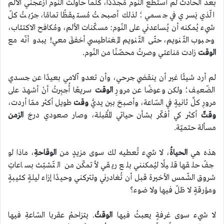
بعد الحادث لم أستطع النّوم مُجدَّدًا، كلّما حاولتُ النّوم أزعجني الألم
الّذي يَسري في جسمي؛ لذلك أصبحتُ مُستيقظًا تمامًا، جرّبتُ كلّ
شيء يُمكنه أن يُساعدني على النّوم: مسكّنات الألم، ومُكافح الاكتئاب،
وحبوب التّنويم، حتّى التّنويم المِغناطيسي أخفقَ معي! يبدو أنّه مع
الوقت
زادت مَناعتي وصرتُ محصّنًا من النّوم.
لم أرد شيئًا غير أن ينقضي جرحي، وأن تعدو آلامي بعيدًا عن جسدي
الضّعيف؛ ولكن وعوضًا عن مرورِ
الوقت
سريعًا أُجبِرتُ أنْ أشهدَ على
مرورِ كلِّ ثانيةٍ في السّاعة، وأصبحَ بين يديَّ
وقت
طويل أكثر ممّا أردت،
وقتٌ
أكثر كي أفكّر بشأن حياتي المُقبلة، وصار صعودي درجَ
الزمن
مسألة حتميّة.
هذه هي
الحياةُ
، لا شيء تُعطيه لك سوى مزيدٍ من
الوقاحةِ
، ماذا لو
جفّ حلقها قليلًا ليُمكنني بلع ريقي لأتمكّن من التّشبّث بساعاتِ
شروق الشّمس الأخيرة قبل أن تُغادرني وتتركني وحيدًا إزاء ليلةٍ كئيبةٍ
ومؤرقةٍ لا ظلّ فيها ولا ضوء؟
لا شيء سوى غرفةٍ يعبثُ فيها
الوقتُ
. يتزاحمُ عقربا السّاعةِ فيها