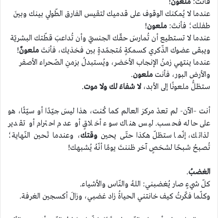
فأنتَ:
ملعون
!
عندما لا يُمكنك الوقوف على قدميك لتقيس الفارق الطّولي بينك وبينَ
طفلك؛ فأنتَ:
ملعون
!
عندما لا تستطيع أن تُمارسَ حقّك الجنسيّ وأن تُداعبَ قطّتك البشريّة
ويبقى عضوك الذّكري كسمكةٍ مُتجمّدةٍ بين فخذيك، فأنتَ
ملعونٌ
!
عندما ينتهي زمنُ الإنجاب الأخضر، ويُستبدلُ بزمنِ الصّحراء الأصفر
والأرض البور، فأنت
ملعون
.
ستظلُّ ملعونًا إلى الأبد،
لا شفاءَ لك ولا موت
.
أنت –الآن- لم تعدْ مركز العالم كما كُنت، هذا ليسَ جيّدًا أو سيّئًا، هو
على حاله فحسب. ليس هناك سوء أخلاقٍ أو عدم احترام أو تقدير
لذاتك، إنّما ستظلّ هكذا حتّى يحين
وقتك
، وعندما تَحين النّهاية؛
تُصبحُ شبحًا لشخصٍ آخر ظننتَ يومًا أنّهُ يُشبهك!
الغضبُ
.
كلّ شيءٍ صار يُغضبني: اللهُ والنّاس والأشياء.
وكلّما فكّرتُ كيف خانتني الحياةُ زاد غضبي، وزالَ أكسجين الغرفة.