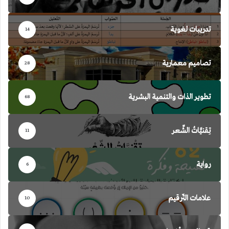
تدريبات لغوية
14
تصاميم معمارية
28
تطوير الذات والتنمية البشرية
68
تِقنيَّاتُ الشِّعر
11
رواية
6
علامات التّرقيم
10