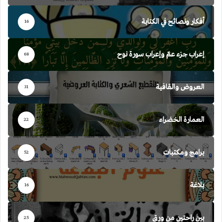
أفكار ونصائح في الكتابة
16
إعراب جزء عمّ وإعراب سورة نوح
68
العروض والقافية
31
العمارة الخضراء
22
برامج ومكتبات
52
بلاغة
16
بين راحتين من ورق
25