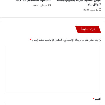
الأبراج الفلكية: الميزات والعيوب ونسبة
OpenAI تكشف عن GPT-4o
التوافق بينها
14 مايو، 2024
17 مايو، 2024
اترك تعليقاً
لن يتم نشر عنوان بريدك الإلكتروني.
الحقول الإلزامية مشار إليها بـ
*
ا
ل
ت
ع
ل
ي
ق
*
الاسم
*