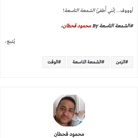
أوووف… إنّني أُطفئُ
الشمعة التاسعة
!
#الشمعة التاسعة By
محمود قحطان
،
يُتبع،
الزمن
الشمعة التاسعة
الوقت
محمود قحطان