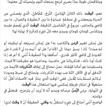
ويتلاقحان طويلًا جدًّا بصريرٍ مُزعجٍ يمنُعك النّوم ويُحيلك إلى معتوه!
نعم،
الوقت
. ذلك الكائنُ الهُلاميُّ، اللّزجُ، المطّاطيُّ، الّذي يفصلني عنِ
الحياةِ ويجعلني في منطقةٍ ضبابيّةٍ ما بين الحقيقةِ والخيال، ما بين
الماضي والحاضر، مزروعٌ في التّفاصيل الدّقيقة.
الوقت
الّذي يُقحِمُ نفسه
ويتكدّس كوماتٍ كوماتٍ ويبدو معه كلّ شيءٍ كدائرةٍ لا نهاية لها!
هل يُمكن تغيير
الزمن
والتّلاعب به؟ هل يُمكن تسريعه أو تبطيئه أو
تجميده؟ لماذا يسيرُ دومًا إلى الأمام؟ هل لو أُتيحت لي القدرة على
العودةِ إلى الماضي لأغيّر قدَري، أسأفعلها؟ الحقيقةُ أنّني لا أعرف إذا
كنتُ أودّ ذلك، فذكرياتنا هي ماضينا، وحاضرنا هو حقيقتنا الأكيدة،
ومُستقبلنا هو آمالنا المؤجّلة. نحنُ نحتاجُ إلى إيقاف
الذّكريات
الأليمة من
التّدفق أو في الأقل التّلاعب بهذه الذّكريات، ونحتاجُ إلى ضبط وجودنا
ليلائم مُستقبلنا المُقبل. ففي الوقتِ الّذي ينامُ فيه الأصحّاء أظلُّ أنا
مشغولًا في ابتكارِ طريقةٍ يُمكنني فيها استغلال هذا
الوقت
.
في النّهايةِ، يرمي
الزّمنُ
مرساته ويبدو أنّه لا يُريد أن يتزحزح، فنعلقُ في
دوّامته.
الواضح أنّني أحتاجُ إلى شيءٍ استغلُّ به
وقتي
. الحقيقةُ أنّ لا
وقتَ
لدي!