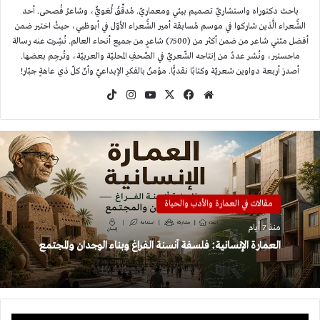
باحث دكتوراه واستشاريّ تصميم بيئي ومعماريّ. مُدقِّقٌ لُغويٌّ، وشاعرُ فُصحى. أحد
الشُّعراء الَّذين شاركوا في موسم مُسابقة أمير الشُّعراء الأوّل في أبوظبي، حيثُ اختير ضمن
أفضل مئتي شاعر من ضمن أكثر من (7500) شاعرٍ من جميع أنحاء العالم. نُشِرت عنه رسالة
ماجستير، ونُشر عددٌ من إنتاجه الشّعريّ في الصّحفِ المحليّة والعربيّة، وتُرجِم بعضها.
أصدرَ أربعة دواوين شعريّة وكتابًا نقديًّا. مؤمنٌ بالفكرِ الإبداعيّ وأنّ كلّ ذي عاهةٍ جبّار!
موقع
‫X
فيسبوك
‫YouTube
انستقرام
‫TikTok
الويب
مقالات في العمارة والأدب والحياة
منذ 7 أيام
العمارة الإنسانية: فلسفة أنسنة الفراغ وبناء الوجدان والمجتمع