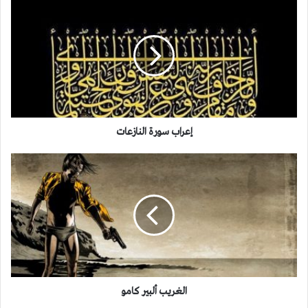
إعراب
سورة
النازعات
إعراب سورة النازعات
الغريب
ألبير
كامو
الغريب ألبير كامو