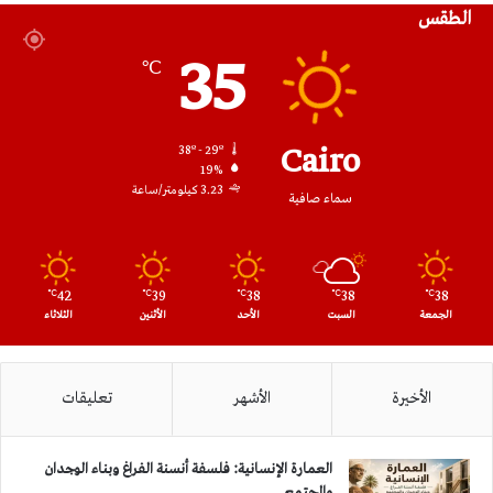
الطقس
RSS
35
℃
Cairo
38º - 29º
19%
3.23 كيلومتر/ساعة
سماء صافية
42
39
38
38
38
℃
℃
℃
℃
℃
الجمعة
السبت
الأحد
الأثنين
الثلاثاء
الأخيرة
الأشهر
تعليقات
العمارة الإنسانية: فلسفة أنسنة الفراغ وبناء الوجدان
والمجتمع