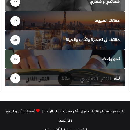
قصائدي وأشعاري
81
مقالات الضيوف
21
مقالات في العمارة والأدب والحياة
165
نحو وإملاء
35
نشر
4
© محمود قحطان 2026، حقوق النّشر محفوظة على المؤلّف |
يُسمحُ بالنّقل ولكن مع
ذكر المصدر