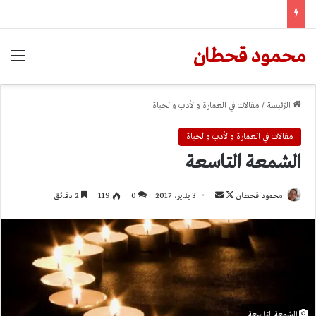
محمود قحطان
الق
الرّئيسة
/
مقالات في العمارة والأدب والحياة
مقالات في العمارة والأدب والحياة
الشمعة التاسعة
تابع
أرسل
محمود قحطان
3 يناير، 2017
0
119
2 دقائق
على
بريدا
X
إلكترونيا
الشمعة التاسعة