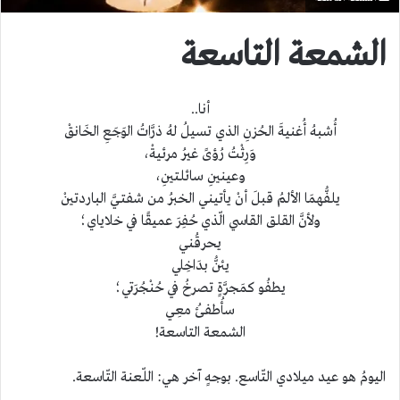
الشمعة التاسعة
أنا..
أُشبهُ أُغنيةَ الحُزنِ الذي تسيلُ لهُ ذرَّاتُ الوَجَعِ الخَانقْ
وَرِثْتُ رُؤىً غيرُ مرئيةْ،
وعينينِ سائلتينِ،
يلفُّهمَا الألمُ قبلَ أنْ يأتيني الخبرُ من شفتـيَّ الباردتينْ
ولأنَّ القلق القاسي الّذي حُفِرَ عميقًا في خلاياي؛
يحرقُني
يئنُّ بدَاخِلي
يطفُو كمَجرَّةٍ تصرخُ في حُنْجُرَتي؛
سأُطفئُ معِي
الشمعة التاسعة!
اليومُ هو عيد ميلادي التّاسع. بوجهٍ آخر هي: اللّعنة التّاسعة.