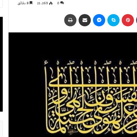
0
21٬269
8 دقائق
بينتيريست
سكايب
ماسنجر
مشاركة عبر البريد
طباعة