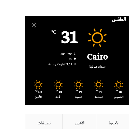
RSS
الطقس
31
℃
Cairo
38º - 29º
37%
3.52 كيلومتر/ساعة
سماء صافية
40
38
39
39
38
℃
℃
℃
℃
℃
الخميس
الجمعة
السبت
الأحد
الأثنين
الأخيرة
الأشهر
تعليقات