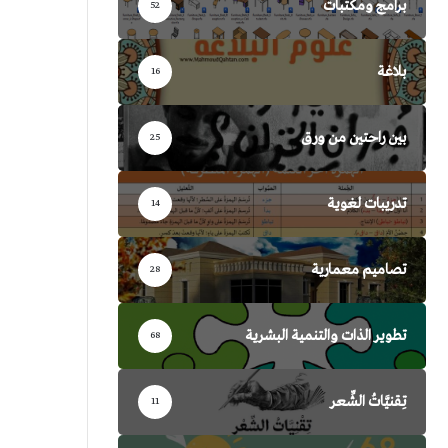
برامج ومكتبات
52
بلاغة
16
بين راحتين من ورق
25
تدريبات لغوية
14
تصاميم معمارية
28
تطوير الذات والتنمية البشرية
68
تِقنيَّاتُ الشِّعر
11