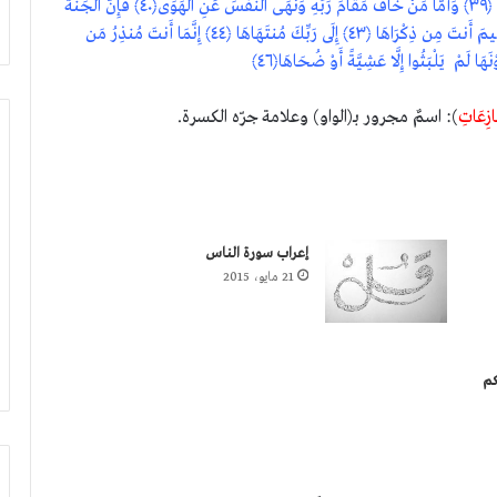
طَغَى ﴿٣٧﴾ وَآثَرَ الْحَيَاةَ الدُّنْيَا ﴿٣٨﴾ فَإِنَّ الْجَحِيمَ هِيَ الْمَأْوَى ﴿٣٩﴾ وَأَمَّا مَنْ خَافَ مَقَامَ رَبِّهِ وَنَهَى النَّفْسَ عَنِ الْهَوَى﴿٤٠﴾ فَإِنَّ الْجَنَّةَ
هِيَ الْمَأْوَى ﴿٤١﴾ يَسْأَلُونَكَ عَنِ السَّاعَةِ أَيَّانَ مُرْسَاهَا﴿٤٢﴾ فِيمَ أَنتَ مِن ذِكْرَاهَا ﴿٤٣﴾ إِلَى رَبِّكَ مُنتَهَاهَا ﴿٤٤﴾ إِنَّمَا أَنتَ مُنذِرُ مَن
َازِعَاتِ
): اسمٌ مجرور بـ(الواو) وعلامة جرّه الكسرة.
إعراب سورة الناس
21 مايو، 2015
كم