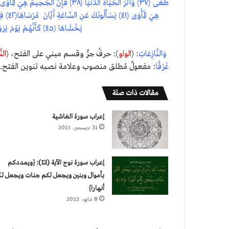
يَخْشَاهَا ﴿٤٥﴾ كَأَنَّهُمْ يَوْمَ يَرَوْنَهَا لَمْ يَلْبَثُوا إِلَّا عَشِيَّةً أَوْ ضُحَاهَا﴿٤٦﴾
وَالنَّازِعَاتِ
: (
الواو
): حرفُ جرٍّ وقسم مبني على الفتح، (
النّ
غَرْقًا
: مفعولٌ مُطلق منصوب وعلامة نصبه تنوين الفتح.
مقالات ذات صلة
إعراب سورة الغاشية
31 ديسمبر، 2015
إعراب سورة نوح الآية (12): {ويمددكم
بأموال وبنين ويجعل لكم جنات ويجعل ل
أنهارا}
8 مايو، 2022