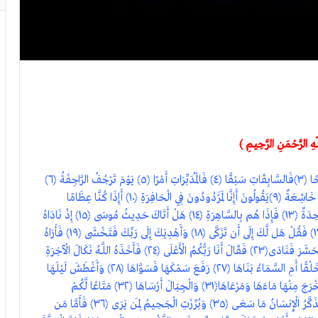
هِ الرَّحْمَنِ الرَّحِيمِ ﴾
وَالنَّازِعَاتِ غَرْقًا ﴿١﴾ وَالنَّاشِطَاتِ نَشْطًا ﴿٢﴾ وَالسَّابِحَاتِ سَبْحًا ﴿٣﴾فَالسَّابِقَاتِ سَبْقًا ﴿٤﴾ فَالْمُدَبِّرَاتِ أَمْرًا ﴿٥﴾ يَوْمَ تَرْجُفُ الرَّاجِفَةُ ﴿٦﴾
تَتْبَعُهَا الرَّادِفَةُ ﴿٧﴾ قُلُوبٌ يَوْمَئِذٍ وَاجِفَةٌ ﴿٨﴾ أَبْصَارُهَا خَاشِعَةٌ ﴿٩﴾يَقُولُونَ أَإِنَّا لَمَرْدُودُونَ فِي الْحَافِرَةِ ﴿١٠﴾ أَإِذَا كُنَّا عِظَامًا
نَّخِرَةً ﴿١١﴾ قَالُوا تِلْكَ إِذًا كَرَّةٌ خَاسِرَةٌ ﴿١٢﴾ فَإِنَّمَا هِيَ زَجْرَةٌ وَاحِدَةٌ ﴿١٣﴾ فَإِذَا هُم بِالسَّاهِرَةِ ﴿١٤﴾ هَلْ أَتَاكَ حَدِيثُ مُوسَى ﴿١٥﴾ إِذْ نَادَاهُ
رَبُّهُ بِالْوَادِ الْمُقَدَّسِ طُوًى ﴿١٦﴾ اذْهَبْ إِلَى فِرْعَوْنَ إِنَّهُ طَغَى ﴿١٧﴾ فَقُلْ هَل لَّكَ إِلَى أَن تَزَكَّى ﴿١٨﴾ وَأَهْدِيَكَ إِلَى رَبِّكَ فَتَخْشَى ﴿١٩﴾ فَأَرَاهُ
الْآيَةَ الْكُبْرَى﴿٢٠﴾ فَكَذَّبَ وَعَصَى ﴿٢١﴾ ثُمَّ أَدْبَرَ يَسْعَى ﴿٢٢﴾ فَحَشَرَ فَنَادَى﴿٢٣﴾ فَقَالَ أَنَا رَبُّكُمُ الْأَعْلَى ﴿٢٤﴾ فَأَخَذَهُ اللَّـهُ نَكَالَ الْآخِرَةِ
وَالْأُولَى﴿٢٥﴾ إِنَّ فِي ذَلِكَ لَعِبْرَةً لِّمَن يَخْشَى ﴿٢٦﴾ أَأَنتُمْ أَشَدُّ خَلْقًا أَمِ السَّمَاءُ بَنَاهَا ﴿٢٧﴾ رَفَعَ سَمْكَهَا فَسَوَّاهَا ﴿٢٨﴾ وَأَغْطَشَ لَيْلَهَا
وَأَخْرَجَ ضُحَاهَا﴿٢٩﴾ وَالْأَرْضَ بَعْدَ ذَلِكَ دَحَاهَا ﴿٣٠﴾ أَخْرَجَ مِنْهَا مَاءَهَا وَمَرْعَاهَا﴿٣١﴾ وَالْجِبَالَ أَرْسَاهَا ﴿٣٢﴾ مَتَاعًا لَّكُمْ
وَلِأَنْعَامِكُمْ ﴿٣٣﴾ فَإِذَا جَاءَتِ الطَّامَّةُ الْكُبْرَى ﴿٣٤﴾ يَوْمَ يَتَذَكَّرُ الْإِنسَانُ مَا سَعَى ﴿٣٥﴾ وَبُرِّزَتِ الْجَحِيمُ لِمَن يَرَى ﴿٣٦﴾ فَأَمَّا مَن