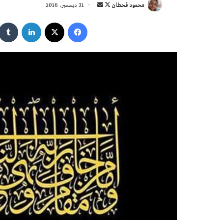
تابع
أرسل
محمود قحطان
31 ديسمبر، 2016
على
بريدا
فيسبوك
‫X
لينكدإن
X
إلكترونيا