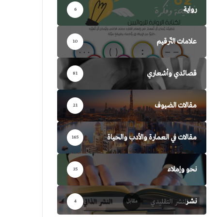
رواية
6
علامات التّرقيم
10
قصائدي وأشعاري
81
مقالات الضيوف
21
مقالات في العمارة والأدب والحياة
165
نحو وإملاء
35
نشر
4