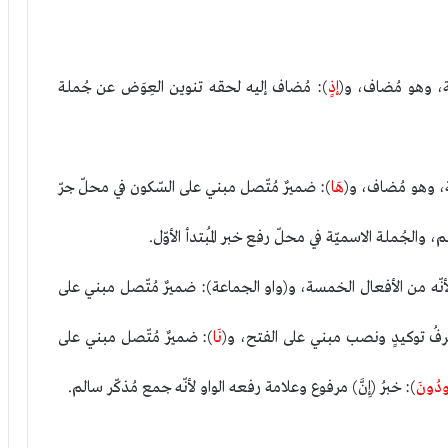
، وهو مُضاف، و(
إذٍ
): مُضاف إليه لحقه تنوين العِوَض عن جُملة
ة، وهو مُضاف، و(
هَا
): ضميرٌ مُتّصل مبني على السّكون في محلّ جرّ
م، والجُملة الاسميّة في محلّ رفع خبر المُبتدأ الأوّل.
أنّه من الأفعال الخمسة، و(واو الجماعة): ضميرٌ مُتّصل مبني على
رفُ توكيدٍ ونصب مبني على الفتح، و(
نَا
): ضميرٌ مُتّصل مبني على
ودُونَ
): خبرُ (إِنَّ) مرفوع وعلامة رفعه الواو لأنّه جمع مُذكّر سالم.