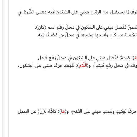
رف لما يستقبل من الزمّان مبني على السّكون فيه معنى الشّرط في
ضميرٌ مُتّصل مبني على السّكون في محلّ رفع اسم (كَان).
لجُملة من كان واسمها وخبرها في محلّ جرّ مُضاف إليه.
ة
): ضميرٌ مُتّصل مبني على السّكون في محلّ رفع فاعل.
ذوفة في محلّ رفع مُبتدأ، و(
اللّام
): للبعد حرف مبني على السّكون،
حرفُ توكيدٍ ونصب مبني على الفتح، و(
مَا
): كافّة لـ(إِنَّ) عن العمل