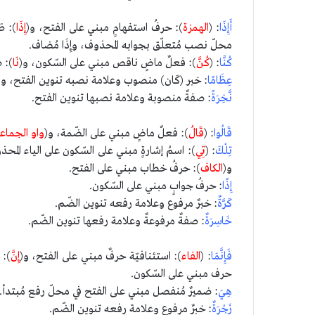
أَإِذَا
: (
الهمزة
): حرفُ استفهامٍ مبني على الفتح، و(
إِذَا
): ظ
محلّ نصب مُتعلّق بجوابه المحذوف، وإِذَا مُضاف.
كُنَّا
: (
كُنَّ
): فعلٌ ماضٍ ناقص مبني على السّكون، و(
نَا
): 
عِظَامًا
: خبر (كَان) منصوب وعلامة نصبه تنوين الفتح، وا
نَّخِرَةً
: صفةٌ منصوبة وعلامة نصبها تنوين الفتح.
قَالُوا
: (
قَالُ
): فعلٌ ماضٍ مبني على الضّمة، و(
واو الجماع
تِلْكَ
: (
تِي
): اسمُ إشارةٍ مبني على السّكون على الياء المح
و(
الكاف
): حرفُ خطاب مبني على الفتح.
إِذًا
: حرفُ جوابٍ مبني على السّكون.
كَرَّةٌ
: خبرٌ مرفوع وعلامة رفعه تنوين الضّم.
خَاسِرَةٌ
: صفةٌ مرفوعةٌ وعلامة رفعها تنوين الضّم.
فَإِنَّمَا
: (
الفاء
): استئنافيّة حرفٌ مبني على الفتح، و(
إِنَّ
): 
حرف مبني على السّكون.
هِيَ
: ضميرٌ مُنفصل مبني على الفتح في محلّ رفع مُبتدأ.
زَجْرَةٌ
: خبرٌ مرفوع وعلامة رفعه تنوين الضّم.