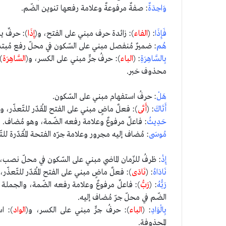
وَاحِدَةٌ
: صفةٌ مرفوعةٌ وعلامة رفعها تنوين الضّم.
فَإِذَا
: (
الفاء
): زائدة حرف مبني على الفتح، و(
إِذَا
): حرفٌ يد
هُم
: ضميرٌ مُنفصل مبني على السّكون في محلّ رفع مُبتد
بِالسَّاهِرَةِ
: (
الباء
): حرفُ جرٍّ مبني على الكسر، و(
السَّاهِرَة
)
محذوف خبر.
هَلْ
: حرفُ استفهام مبني على السّكون.
أَتَاكَ
: (
أَتَى
): فعلٌ ماضٍ مبني على الفتح المُقدّر للتّعذّر، و(
حَدِيثُ
: فاعلٌ مرفوعٌ وعلامة رفعه الضّمة، وهو مُضاف.
مُوسَى
: مُضاف إليه مجرور وعلامة جرّه الفتحة المُقدّرة لل
إِذْ
: ظرفُ للزّمان الماضي مبني على السّكون في محلّ نصب،
نَادَاهُ
: (
نَادَى
): فعلٌ ماضٍ مبني على الفتح المُقدّر للتّعذّر، 
رَبُّهُ
: (
رَبُّ
): فاعلٌ مرفوعٌ وعلامة رفعه الضّمة، والجملة ا
الضّم في محلّ جرّ مُضاف إليه.
بِالْوَادِ
: (
الباء
): حرفُ جرٍّ مبني على الكسر، و(
الواد
): اس
المحذوفة.