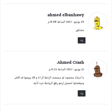
ي
ahmed elbanhawy
:
ق
29 يونيو، 2017 الساعة 8:08 م
و
مشكور
ل
رد
ي
Ahmed Crash
:
ق
21 يونيو، 2017 الساعة 6:52 م
و
يا استاذ محمود لو سمحت الرابط ال 17 و 18 بييجوا ف الاخر
ل
وبيفصلوا تحميل ارجو رفع الروابط مره ثانيه
رد