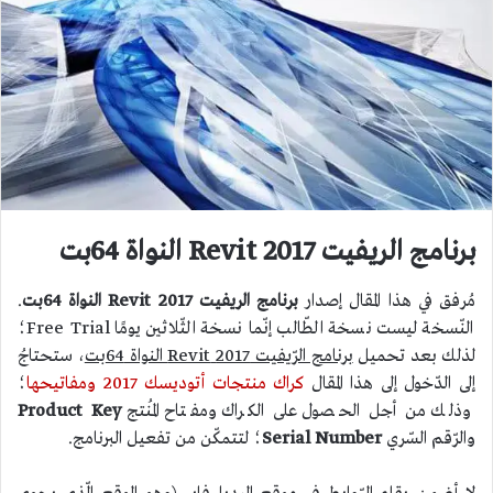
برنامج الريفيت 2017 Revit النواة 64بت
مُرفق في هذا المقال إصدار
برنامج الريفيت 2017 Revit النواة 64بت
.
النّسخة ليست نسخة الطّالب إنّما نسخة الثّلاثين يومًا Free Trial؛
لذلك بعد تحميل
برنامج الرّيفيت 2017 Revit النواة 64بت
، ستحتاجُ
إلى الدّخول إلى هذا المقال
كراك منتجات أتوديسك 2017 ومفاتيحها
؛
وذلك من أجل الحصول على الكراك ومفتاح المُنتج
Product Key
والرّقم السّري
Serial Number
؛ لتتمكّن من تفعيل البرنامج.