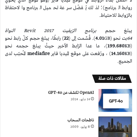
لا أضمن بقاء الرّوابط في موقع الميديا فاير (وهو الموقع الّذي يحوي
روابط البرنامج)؛ لذلك يُفضّل سرعة تحميل البرنامج والاحتفاظ
بالرّوابط للاحتياط.
يبلغ حجم
برنامج الرّيفيت 2017 Revit النواة
64بت
نحو (
GB). قُسِّمت إلى (
4.01
22
) رابطًا، يبلغ حجم كلّ رابط نحو
(
199.680
KB)، ما عدا الرّابط الأخير حيثُ يبلغ حجمه نحو
(
KB) ، ورُفعت على موقع الميديا فاير
14.160
mediafire
المُحبّب لدى
الجميع.
مقالات ذات صلة
OpenAI تكشف عن GPT-4o
14 مايو، 2024
ناطحات السحاب
8 يوليو، 2009