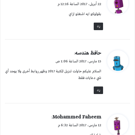
ق
22 أبريل، 2017 الساعة 12:16 م
و
بقولوكو ايه اشغلو ازاي
ل
رد
ي
حافظ هندسه
:
ق
15 مارس، 2017 الساعة 1:06 ص
و
السلام عليكم حاولت تنزيل المكتبة 2017 وظهر روابط أخرى ولا يوجد أي
ل
شي دعايات فقط
رد
ي
Mohammed Faheem
:
ق
12 مارس، 2017 الساعة 6:32 م
و