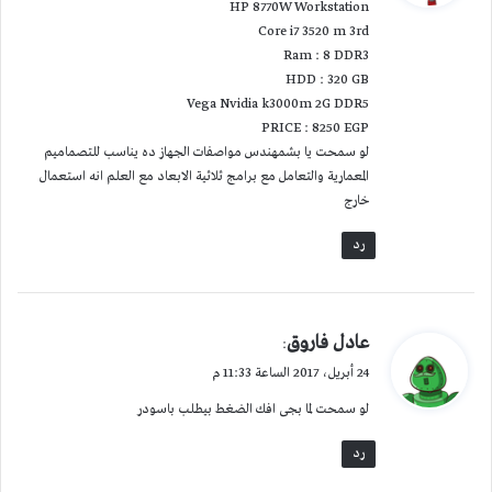
HP 8770W Workstation
ل
Core i7 3520 m 3rd
Ram : 8 DDR3
HDD : 320 GB
Vega Nvidia k3000m 2G DDR5
PRICE : 8250 EGP
لو سمحت يا بشمهندس مواصفات الجهاز ده يناسب للتصماميم
المعمارية والتعامل مع برامج ثلاثية الابعاد مع العلم انه استعمال
خارج
رد
ي
عادل فاروق
:
ق
24 أبريل، 2017 الساعة 11:33 م
و
لو سمحت لما بجى افك الضغط بيطلب باسودر
ل
رد