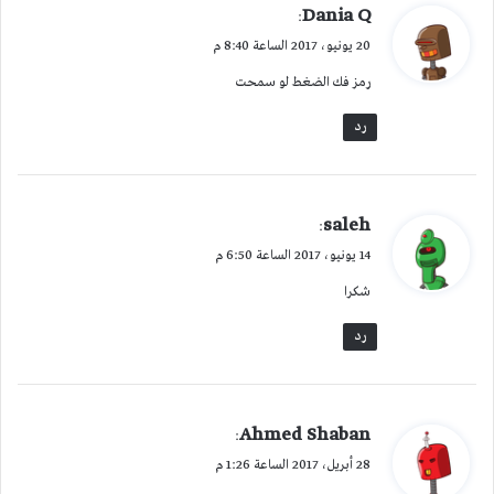
ي
Dania Q
:
ق
20 يونيو، 2017 الساعة 8:40 م
و
رمز فك الضغط لو سمحت
ل
رد
ي
saleh
:
ق
14 يونيو، 2017 الساعة 6:50 م
و
شكرا
ل
رد
ي
Ahmed Shaban
:
ق
28 أبريل، 2017 الساعة 1:26 م
و