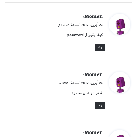
ي
Momen
:
ق
22 أبريل، 2017 الساعة 12:26 م
و
كيف يظهر ال password
ل
رد
ي
Momen
:
ق
22 أبريل، 2017 الساعة 12:23 م
و
شكرا مهندس محمود
ل
رد
ي
Momen
: