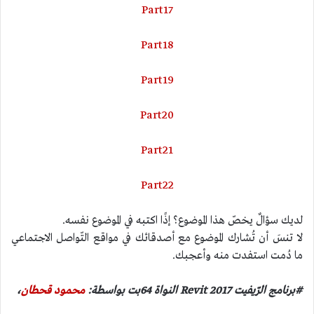
Part17
Part18
Part19
Part20
Part21
Part22
لديك سؤالٌ يخصّ هذا الموضوع؟ إذًا اكتبه في الموضوع نفسه.
لا تنسَ أن تُشارك الموضوع مع أصدقائك في مواقع التّواصل الاجتماعي
ما دُمت استفدت منه وأعجبك.
#برنامج الرّيفيت 2017 Revit النواة 64بت بواسطة:
محمود قحطان
،