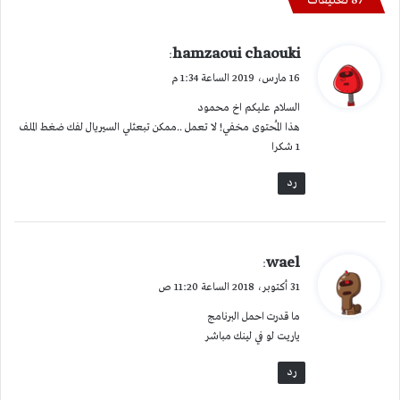
‫87 تعليقات
ي
hamzaoui chaouki
:
ق
16 مارس، 2019 الساعة 1:34 م
و
السلام عليكم اخ محمود
ل
هذا المُحتوى مخفي! لا تعمل ..ممكن تبعثلي السيريال لفك ضغط الملف
1 شكرا
رد
ي
wael
:
ق
31 أكتوبر، 2018 الساعة 11:20 ص
و
ما قدرت احمل البرنامج
ل
ياريت لو في لينك مباشر
رد