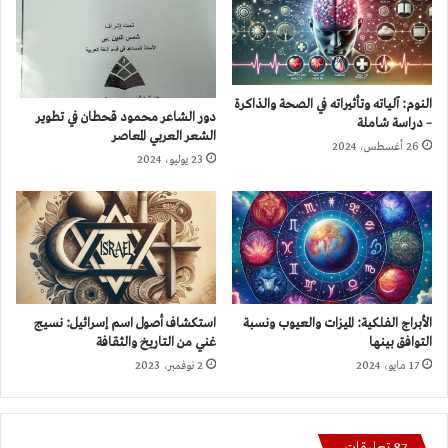
النوم: آلياته وتأثيراته في الصحة والذاكرة
دور الشاعر محمود قحطان في تطوير
– دراسة شاملة
الشعر العربي المعاصر
26 أغسطس، 2024
23 يوليو، 2024
الأبراج الفلكية: الميزات والعيوب ونسبة
استكشاف أصول اسم إسرائيل: نسيج
التوافق بينها
غني من التاريخ والثقافة
17 مايو، 2024
2 نوفمبر، 2023