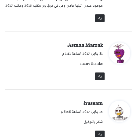
موجود عندى اثبتها عادى وهل فى فرق بين مكتبه 2015 ومكتبه 2017
رد
ي
Asmaa Marzak
:
ق
31 يناير، 2017 الساعة 1:11 م
و
many thanks
ل
رد
ي
hussam
:
ق
15 يناير، 2017 الساعة 6:56 م
و
شكر بالتوفيق
ل
رد