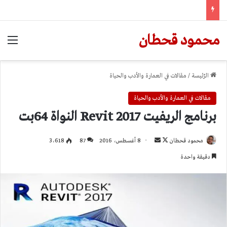
محمود قحطان
الق
الرّئيسة
/
مقالات في العمارة والأدب والحياة
مقالات في العمارة والأدب والحياة
برنامج الريفيت 2017 Revit النواة 64بت
تابع
أرسل
محمود قحطان
8 أغسطس، 2016
87
3٬618
على
بريدا
دقيقة واحدة
X
إلكترونيا