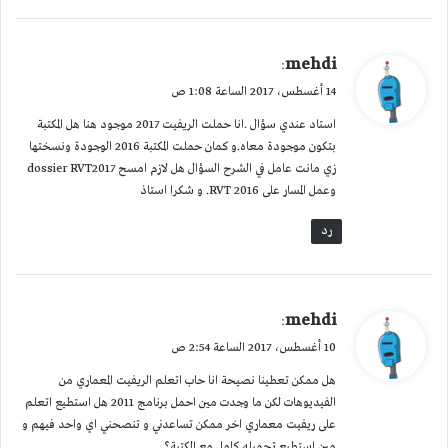
ي
mehdi
:
ق
14 أغسطس، 2017 الساعة 1:08 ص
و
استاد عندي سؤال .انا حملت الريفيت 2017 موجود هنا هل المكتبة
ل
بتكون موجودة معاه.و كمان حملت المكتبة 2016 الوجودة ونسختها
زي مانت عامل في الشرح السؤال هل لازم امسح dossier RVT2017
وعمل المسار على RVT 2016. و شكرا استاذ
رد
ي
mehdi
:
ق
10 أغسطس، 2017 الساعة 2:54 ص
و
هل ممكن تعطينا نصيحة انا حاب اتعلم الريفيت المعماري من
ل
الفيديوهات لكن ما وجدت مين احمل برنامج 2011 هل استطيع اتعلم
على ريفيت معماري اخر ممكن تساعدني و تنصحني اي واحد فيهم و
مين استطيع تحميله كامل مع المكتبة؟