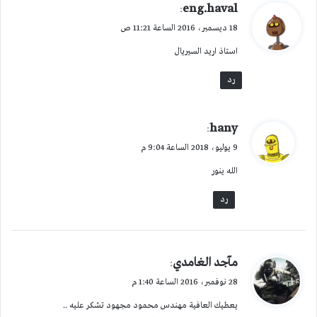
ي
eng.haval
:
ق
18 ديسمبر، 2016 الساعة 11:21 ص
و
استاذ اريد السيريال
ل
رد
ي
hany
:
ق
9 يوليو، 2018 الساعة 9:04 م
و
الله ينور
ل
رد
ي
مآجد الغامدي
:
ق
28 نوفمبر، 2016 الساعة 1:40 م
و
يعطيك العافية مهندس محمود مجهود تشكر عليه ..
ل