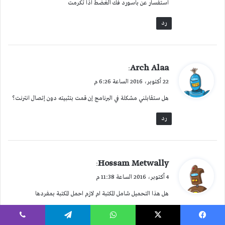
استفسار عن باسورد فك الغضط اذا تكرمت
رد
ي
Arch Alaa
:
ق
22 أكتوبر، 2016 الساعة 6:26 م
و
هل ستقابلني مشكلة في البرنامج إن قمت بتثبيته دون إتصال انترنت؟
ل
رد
ي
Hossam Metwally
:
ق
4 أكتوبر، 2016 الساعة 11:38 م
و
هل هذا التحميل شامل المكتبة ام لازم احمل المكتبة بمفردها
ل
رد
يسبوك
‫X
واتساب
تيلقرام
ڤايبر