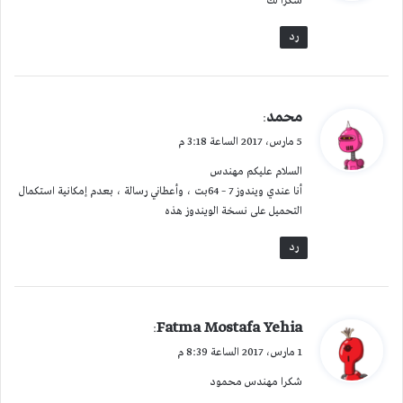
شكرا لك
ل
رد
ي
محمد
:
ق
5 مارس، 2017 الساعة 3:18 م
و
السلام عليكم مهندس
ل
أنا عندي ويندوز 7 – 64بت ، وأعطاني رسالة ، بعدم إمكانية استكمال
التحميل على نسخة الويندوز هذه
رد
ي
Fatma Mostafa Yehia
:
ق
1 مارس، 2017 الساعة 8:39 م
و
شكرا مهندس محمود
ل