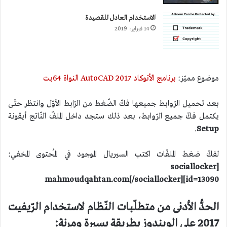
الاستخدام العادل للقصيدة
14 فبراير، 2019
موضوع مميّز:
برنامج الأتوكاد AutoCAD 2017 النواة 64بت
بعد تحميل الرّوابط جميعها فكّ الضّغط من الرّابط الأوّل وانتظر حتّى
يكتمل فكّ جميع الرّوابط، بعد ذلك ستجد داخل الملفّ النّاتج أيقونة
.
Setup
لفكّ ضغط الملفّات اكتب السيريال الموجود في المُحتوى المخفي:
[sociallocker
id=13090]mahmoudqahtan.com[/sociallocker]
الحدُّ الأدنى من متطلّبات النّظام لاستخدام الرّيفيت
2017 على الويندوز بطريقةٍ يسيرة ومرنة: