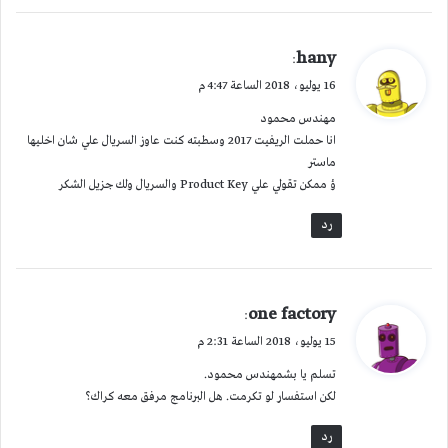
ي
hany
:
ق
16 يوليو، 2018 الساعة 4:47 م
و
مهندس محمود
ل
انا حملت الريفيت 2017 وسطبته كنت عاوز السريال علي شان اخليها
ماستر
ِؤ ممكن تقولي علي Product Key والسريال ولك جزيل الشكر
رد
ي
one factory
:
ق
15 يوليو، 2018 الساعة 2:31 م
و
تسلم يا بشمهندس محمود.
ل
لكن استفسار لو تكرمت. هل البرنامج مرفق معه كراك؟
رد