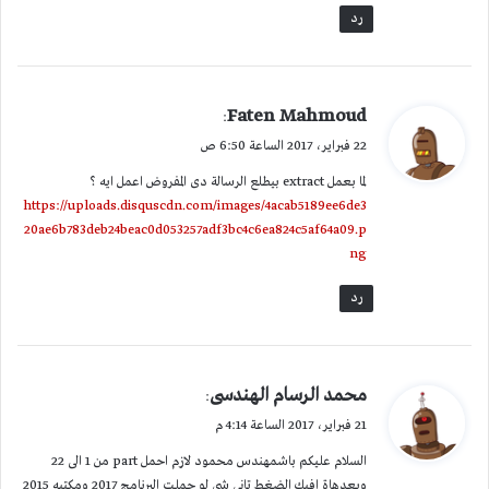
رد
ي
Faten Mahmoud
:
ق
22 فبراير، 2017 الساعة 6:50 ص
و
لما بعمل extract بيطلع الرسالة دى المفروض اعمل ايه ؟
ل
https://uploads.disquscdn.com/images/4acab5189ee6de3
20ae6b783deb24beac0d053257adf3bc4c6ea824c5af64a09.p
ng
رد
ي
محمد الرسام الهندسى
:
ق
21 فبراير، 2017 الساعة 4:14 م
و
السلام عليكم باشمهندس محمود لازم احمل part من 1 الى 22
ل
وبعدهاة افيك الضغط تانى شى لو حملت البرنامج 2017 ومكتبه 2015