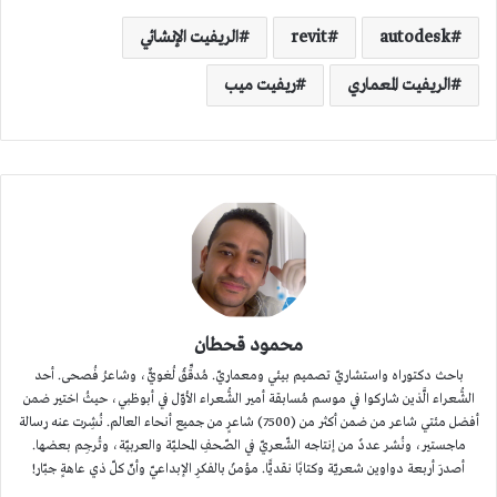
autodesk
revit
الريفيت الإنشائي
الريفيت المعماري
ريفيت ميب
محمود قحطان
باحث دكتوراه واستشاريّ تصميم بيئي ومعماريّ. مُدقِّقٌ لُغويٌّ، وشاعرُ فُصحى. أحد
الشُّعراء الَّذين شاركوا في موسم مُسابقة أمير الشُّعراء الأوّل في أبوظبي، حيثُ اختير ضمن
أفضل مئتي شاعر من ضمن أكثر من (7500) شاعرٍ من جميع أنحاء العالم. نُشِرت عنه رسالة
ماجستير، ونُشر عددٌ من إنتاجه الشّعريّ في الصّحفِ المحليّة والعربيّة، وتُرجِم بعضها.
أصدرَ أربعة دواوين شعريّة وكتابًا نقديًّا. مؤمنٌ بالفكرِ الإبداعيّ وأنّ كلّ ذي عاهةٍ جبّار!