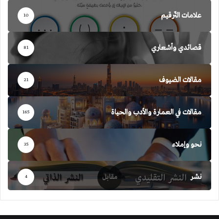
علامات التّرقيم
10
قصائدي وأشعاري
81
مقالات الضيوف
21
مقالات في العمارة والأدب والحياة
165
نحو وإملاء
35
نشر
4