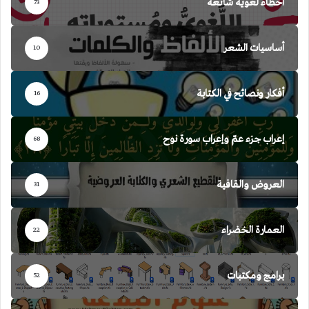
أخطاء لغوية شائعة
73
أساسيات الشعر
10
أفكار ونصائح في الكتابة
16
إعراب جزء عمّ وإعراب سورة نوح
68
العروض والقافية
31
العمارة الخضراء
22
برامج ومكتبات
52