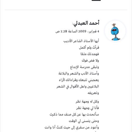
ي
أحمد العبدلي
:
ق
4 فبراير، 2009 الساعة 1:28 ص
و
أيها الأستاذ الشاعر الأديب
ل
قرأتُ ولم أكمل
فوجدتكَ ملمّا
ولا فض فوكَ
وتبقى مدرسة الإبداع
وأستاذ الأدب والشعر والبلاغة
يعجبني تتبعك وقراءاتك لأراء
البلاغيين واهل الأقوال في الشعر
وتعريفه
وكل له وجهة نظر
فأنا لي وجهة نظر
سأتحدث بها عن كل صنف مما ذكرتَ
وحتى يتسنى لي الوقت
وأعود من سفري إلى حيث كنتُ أنا وانت