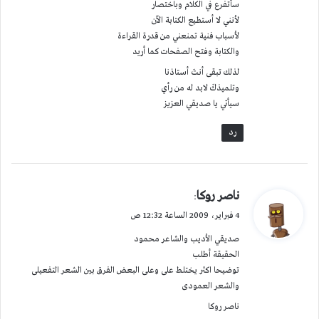
سأتفرع في الكلام وباختصار
لأنني لا أستطيع الكتابة الآن
لأسباب فنية تمنعني من قدرة القراءة
والكتابة وفتح الصفحات كما أريد
لذلك تبقى أنتَ أستاذنا
وتلميذكَ لابد له من رأي
سيأتي يا صديقي العزيز
رد
ي
ناصر روكا
:
ق
4 فبراير، 2009 الساعة 12:32 ص
و
صديقي الأديب والشاعر محمود
ل
الحقيقة أطلب
توضيحا اكثر يختلط على وعلى البعض الفرق بين الشعر التفعيلى
والشعر العمودى
ناصر روكا