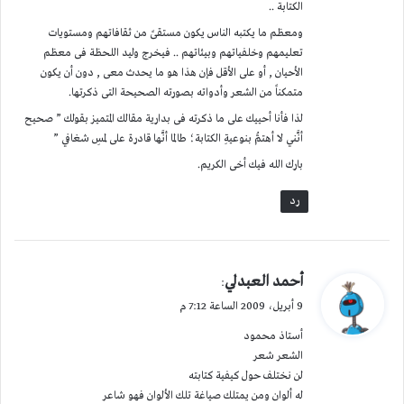
الكتابة ..
ومعظم ما يكتبه الناس يكون مستقىً من ثقافاتهم ومستويات
تعليمهم وخلفياتهم وبيئاتهم .. فيخرج وليد اللحظة فى معظم
الأحيان , أو على الأقل فإن هذا هو ما يحدث معى , دون أن يكون
متمكناً من الشعر وأدواته بصورته الصحيحة التى ذكرتها.
لذا فأنا أحييك على ما ذكرته فى بدارية مقالك المتميز بقولك ” صحيح
أنَّني لا أهتمُّ بنوعيةِ الكتابة؛ طالما أنَّها قادرة على لمسِ شغافي ”
بارك الله فيك أخى الكريم.
رد
ي
أحمد العبدلي
:
ق
9 أبريل، 2009 الساعة 7:12 م
و
أستاذ محمود
ل
الشعر شعر
لن نختلف حول كيفية كتابته
له ألوان ومن يمتلك صياغة تلك الألوان فهو شاعر