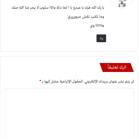
و
با رك الله فيك يا مبدع با ا لحا دثة والاا سلوب لا يحر منا الله منك
ل
وما تكتب تقبلى مرورررري
هااااااا وي
رد
اترك تعليقاً
لن يتم نشر عنوان بريدك الإلكتروني.
الحقول الإلزامية مشار إليها بـ
*
ا
ل
ت
ع
ل