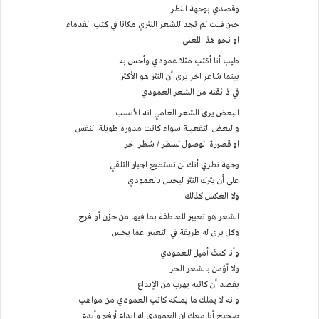
وقصدي بوجهة النظر
حين قلت لم تجد للشعر النثري مكانا في كتب القدماء
او نحو هذا المعنى
طيب أنا أكتب مثلا عمودي وأحس به
بينما شاعر اخر يرى أن النثر هو الأكثر
في ذائقته من الشعر العمودي
البعض يرى الشعر العامي انه الأنسب
والبعض التفعيلة سواء كانت مدوره طويلة النفس
او قصيرة الوصول لسطر / شطر اخر
وجهة نظري أنك لن تستطيع اجبار المتلقي
على أن يترك النثر ليحس بالعمودي
ولا العكس كذلك
الشعر هو تعبير للعاطفة بما فيها من حزن أو فرح
وكل يرى له طريقة في التعبير عما يحس
وأنا كنتٌ أميل للعمودي
ولا أؤمن بالشعر الحر
بقصد أن كاتبه يهرب من الإبداع
وانه لا يملك ما يملكه كاتب العمودي من مواهب
صحيح أنا معك ان العمودي له ابداع أرفع وأبدع