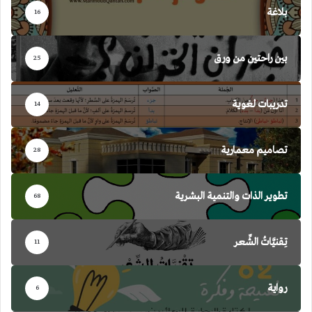
بلاغة
16
بين راحتين من ورق
25
تدريبات لغوية
14
تصاميم معمارية
28
تطوير الذات والتنمية البشرية
68
تِقنيَّاتُ الشِّعر
11
رواية
6