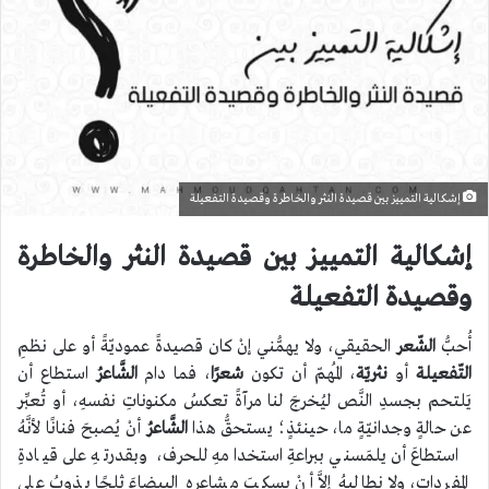
إشكالية التمييز بين قصيدة النثر والخاطرة وقصيدة التفعيلة
إشكالية التمييز بين قصيدة النثر والخاطرة
وقصيدة التفعيلة
أُحبُّ
الشّعر
الحقيقي، ولا يهمُّني إنْ كان قصيدةً عموديّةً أو على نظمِ
التّفعيلة
أو
نثريّة
، المُهمّ أن تكون
شعرًا
، فما دام
الشَّاعرُ
استطاع أن
يَلتحم بجسدِ النَّص ليُخرجَ لنا مرآةً تعكسُ مكنوناتِ نفسهِ، أو تُعبِّر
عن حالةٍ وجدانيّةٍ ما، حينئذٍ؛ يستحقُّ هذا
الشَّاعرُ
أنْ يُصبحَ فنانًا لأنَّهُ
استطاعَ أن يلمَسني ببراعةِ استخدامهِ للحرف، وبقدرتهِ على قيادةِ
المفردات، ولا نطالبهُ إلاَّ أنْ يسكبَ مشاعره البيضاءَ ثلجًا يذوبُ على