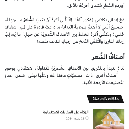
أوردةِ السَّطرِ فتندى أحرفهُ بالألق.
مَعَ إيماني بكلامي المذكور آنفًا؛ إلاَّ أنَّني أكرهُ أنْ يكتبَ
الشَّاعرُ
ما يجهلهُ،
صحيحٌ أنَّني لا أهتمُّ بنوعيةِّ الكتابة ما دامتْ قادرة على لمسِ شَغَافِ
قلبي؛ ولكنَّني أكرهُ الخلط بين الأصناف الشِّعريَّة عن جهلٍ؛ ما يُسبِّبُ
إرباك القارئ والمُتلقّي النّاتجُ عن ارتباكِ الكاتب نفسه!
أصنافُ الشِّعر
لذا؛ لنبدأ بالتّفريق بين الأصنافِ الشّعريّةِ المُتداولة، لاعتقادي بوجودِ
أُصناف أخرى ذات مسميَّاتٍ مختلفة ولكنَّها تبقى ضمن هذهِ
التّصنيفات الأربعة الآتية:
مقالات ذات صلة
الزكاة على العقارات الاستثمارية
18 يوليو، 2014