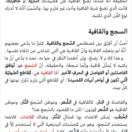
الحقيقةُ أنَّهُ عندما تضع القافية على قصيدتك
النّثرية
أو
خاطرتك
،
فأنت الّذي تضعُ شرط القافية وأنت غير مُلزمٍ بها، والسَّببُ أنَّك لا تُدرك
نوع الفَّن الّذي تكتبه.
السجع والقافية
أحبُّ أن أفرِّقَ بين مُصطلحي
السَّجع والقافية
. كثيرٌ ما يدَّعي بعضهم
أنَّهُ لم يتعمَّد القافية وأنَّ القافية هي الّتي تتداعى من تلقاءِ نفسها،
وهذا كلام لا يصحّ، وإن أنعَمنا النّظرَ في جوابه، نجده يدَّعي أنَّ ما
يكتبه لا يُمثّلُ قافية وإنَّما سَجعًا، والحقيقة، أنَّ
السّجع
هو:
تَوافق
الفاصلتين أو الفواصل في الحرفِ الأخير
. أمّا
القافية
هي:
المقاطع الصّوتيّة
الّتي تَكون في أواخر أبيات القصيدة
؛ أي المقاطع الّتي يلزم تكرار نوعها في
كلِّ بيت.
والفاصلة في
النثر
، كالقافية في
الشِّعر
، وموطن السَّجع
النَّثر
، وموطن
القافية هو
الشِّعر
الموزون؛ لكن ما المقصود بالسَّجع هنا؟
الخُطَب
، يُمكن الاعتداد بها كمثالٍ
للنَّثر
، وهناك
المقامات
، كلاهما
يستخدم السَّجع، وهو من المحسّنات البديعية الّتي لا تُستخدم إلاَّ في
النثر
، وقليلاً جدًّا ما يلجأ له
الشَّاعر
، كقول
أبي تمام حبيب ابن أوس
: