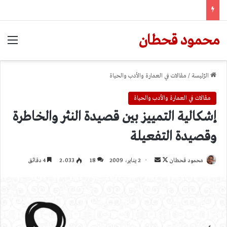
محمود قحطان
الق
الرّئيسة
/
مقالات في العمارة والأدب والحياة
مقالات في العمارة والأدب والحياة
إشكالية التمييز بين قصيدة النثر والخاطرة
وقصيدة التفعيلة
تابع
أرسل
محمود قحطان
2 يناير، 2009
18
2٬033
4 دقائق
على
بريدا
X
إلكترونيا