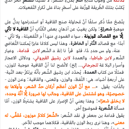
الملائكة
من وجوب كتابةِ
النَّثر
بملءِ السَّطر، لا تقليدًا
للشِّعرِ
الحرِّ الّذي
يُكتَبُ بتلكَ الطّريقة الموزَّعة على أسطرٍ بناءً على تَكرارِ التّفعيلات.
يتّضحُ ممَّا ذُكر سلفًا أنَّ مُحاولة صنع القافية أو استدراجها يدلُّ على
موهبةٍ
شعريّةٍ
؛ ولكن يغيبُ عن أذهانِ بعض الكُتَّابِ أنَّ
القافية لا تأتِي
إلَّا مع القصائد الموزونة
، سواء العَمودي منها أم التَّفعيلة، ولا تأتِي –
أبدًا- مع قصائد
النَّثر
أو
الخاطرة
، وهذا ليس كلامًا عابرًا يُمكننا التَّغاضي
عنهُ، وليس جديدًا، فلو قرأنا (نقد الشّعر
لابن قدامة
، وعيار
الشّعر
لابن طباطبا
، والعمدة
لابن رشيق القيرواني
، ودلائل الاعجاز
وأسرار البلاغة
للجرجاني
… إلخ) لاتّضح لنا أنَّ القافية موجبة للوزن،
فمثلًا من كتاب
العمدة
، يُحدّد ابن رشيق الشِّعر بأنَّهُ يرتكزُ-بعد النِّية-
على أربعةِ أشياء، هي: اللّفظ، والوزن، والمعنى، والقافية؛ وعن الوزن –
بالذّات- يقول «
… مع أنَّ الوزن أعظم أركان حدِّ الشعر، وأولاها بهِ
خصوصيّة، وهو مُشتمل على القافية، وجالب لها ضرورة إلَّا أنَّهُ وحده،
لا يخلق شعرًا
»؛ وهذا يعني أنَّ الإصرار على القافية يشترطُ الوَزن، أمَّا
مسألة
الشِّعرية
فموضوع آخر.
يقول قدامة بن جعفر في نقد الشِّعر: «
الشِّعرُ كلامٌ موزون، مُقفَّى، له
معنى
»، وهنا نرى ربط الوزن بالقافية، فكلاهما موجب للآخر.