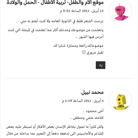
ي
موقع الأم والطفل- تربية الأطفال - الحمل والولادة
:
ق
13 أبريل، 2012 الساعة 9:02 م
و
درست الشعر فقط في الثانوية العامه ولا كنت أهتم به حتي …
ل
وتعلمت من موضوعك ومدنتك أكثر مما تعلمت في المرحلة التي كنت
أدرس فيها الشهر …
موضوعاتك رائعة وممتازة شكرا لك
تقبل مروري 🙂
رد
ي
محمد نبيل
:
ق
4 أبريل، 2012 الساعة 5:59 م
و
أخى محمود ..
ل
كلامك علمىٍ ومنطقى ..
ولكن كثيراً ما تجول بخاطر الإنسان بعض الأفكار أو تسيطر عليه بعض
المشاعر والأحاسيس التى تدفعه دفعاً إلى التعبير عما بداخله من خلال