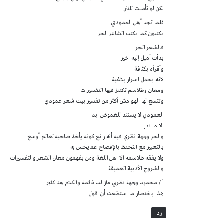
لكن لو تأملت للنثر
قلما تجد أهل العمودي
يكتبون كما يكتب الشاعر الحر
فالشعر الحر
بدأت أميل إليه اخيرا
وأقرأه بكثافة
لانه يحمل اسرار بلاغية
ومعان وطلاسم تكتنز فيها التفسيرات
وتتسع لها الهوامش أكثر من تفسير بيت شعر عمودي
العمودي لا يستند للغموض ابدا
الا ما ندر
والحر وجهة نظري فيه أنه رائع كونه يأخذ صاحبه لعالم أوسع
بالتعبير مع التحفظ بالإفصاح عمايحس به
ولا يفقه طلاسمه الا اهل اللغة ومن يفهمون معان الشعر والتفسيرات
والشروح الأدبية العميقة
أ / محمود وجهة نظري مازالت قائمة والكلام هنا كثير
هذا باختصار ما استطعت أن اقول
رد