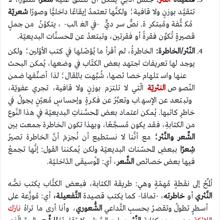
قصيدةُ
النّثر
:
جنسٌ أدبيٍّ يُمكن أن نطلق عليه
شعرًا
منثورًا، لا
تتقيَّد بوزنٍ ولا قافية؛ ولكنَّها تعتمدُ إيقاعًا داخليًّا وصورًا
شعريّة
مُكثَّفة ومُبتكرة. نصٌّ سرديٌّ -في الغالب-، يتكوّنُ من جملٍ
قصيرةٍ تُكوِّن فقرةً أو فقرتين، وتبتعدُ عن المحسنَّات البديعيّة.
النّثر/الخاطرة
:
الخاطرةُ، لم أقرأ ما يُؤصّلها في كتب الأوّلين؛ ولكن
يوجد لها تعريفات اجتهد بعض الكتّاب في وضعها، يُمكن البحث
عنها واستلهام خصائصها، شُبِّهت بالمقال؛ لذا أصنِّفها ضمن
النّصوص
النثريّة
الّتي لا تلتزم بوزنٍ ولا قافية، تجري عفويّة،
وتبتعد عن الإسهاب وتعبِّرُ عن فكرةٍ وإحساسٍ مُعيّنٍ يجولُ في
خاطرِ كاتبها. يُمكن اعتماد بعض المحسَّناتِ البديعيّة في هذا النّوع
من الكتابةِ، فقد يكون مُسجَّعًا، وبهذا تكون الخاطرة جمعت بين
الشِّعر والنَّثر؛
مع أنَّنا لا نستطيع أن نُجزمَ أنَّ الخاطرة تصيرُ
شِعرًا
ببعضِ المحسّنات البديعيّة ولكن يُمكننا القول: إنَّها تجمعُ
فيها بعض خصائص
الشِّعر
، أي: المُوسيقى الدّاخليّة.
ألمِّحُ إلى نقطةٍ مُهمّةٍ وهي: طريقة الكتابة، فبعض الكتَّاب يكتب نصُّه
النَّثري
أو
خاطرته
، -تمامًا- كما يكتب قصيدة
التَّفعيلة،
أي: مُوزَّعة على
أسطرٍ تطولُ وتقصرُ بحسبِ التَّداعي
الشُّعوري
، وأنا أرى ما تراهُ
نازك