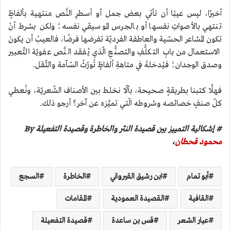
أخيرًا، ليس عيبًا أن تأتي بعض جمل أو أسطرِ النَّص منتهية بألفاظٍ
تنتهي بالأصواتِ نفسها أو بالجرس الموسيقي نفسه؛ ولكن بشرط أنْ
تكون المشاعر الحسّية والعاطفة الفرديّة تفرضها فرضًا، فالعيبُ أن يكونَ
الاستعمال من بابِ التكلُّفِ والتصنُّعِ الّذي يُفقد النَّص عفويّة التِّعبير
وصدق الوجدان؛ فيُدخلهُ في متاهةِ ألفاظٍ تُورّثُ السّآمة والثّقل.
فهلَّا كتبنا بطريقةٍ صحيحة، بألّا نخلط بين الأصناف الشّعريّة، ونُعطي
كلّ صنفٍ خصائصه وشروطه الّتي تميِّزه عن آخر؟ أرجو ذلك.
# إشكالية التمييز بين قصيدة النثر والخاطرة وقصيدة التفعيلة By
محمود قحطان
،
أبو تمام
ابن رشيق القيرواني
الخاطرة
السجع
القافية
القصيدة العمودية
المقامات
عيار الشعر
قس بن ساعدة
قصيدة التفعيلة