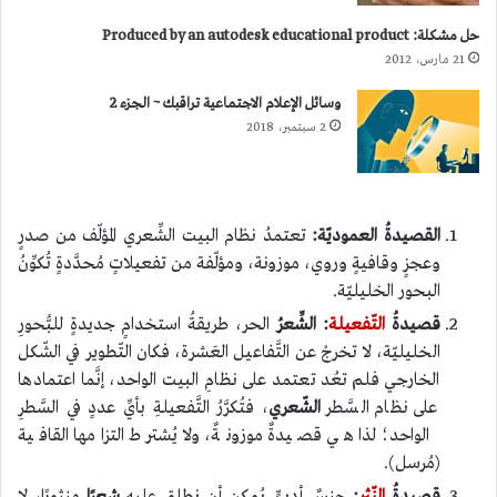
حل مشكلة: Produced by an autodesk educational product
21 مارس، 2012
وسائل الإعلام الاجتماعية تراقبك ~ الجزء 2
2 سبتمبر، 2018
القصيدةُ العموديّة
:
تعتمدُ نظام البيت الشِّعري المؤلّف من صدرٍ
وعجزٍ وقافيةٍ وروي، موزونة، ومؤلّفة من تفعيلاتٍ مُحدَّدةٍ تُكوِّنُ
البحور الخليليّة.
قصيدةُ
التّفعيلة
:
الشِّعرُ
الحر، طريقةُ استخدامٍ جديدةٍ للبُّحورِ
الخليليّة، لا تخرجْ عن التَّفاعيل العَشرة، فكان التّطوير في الشّكل
الخارجي فلم تعُد تعتمد على نظامِ البيت الواحد، إنَّما اعتمادها
على نظام السَّطر
الشّعري
، فتُكرَّرُ التَّفعيلةِ بأيِّ عددٍ في السَّطرِ
الواحد؛ لذا هي قصيدةٌ موزونةٌ، ولا يُشترط التزامها القافية
(مُرسل).