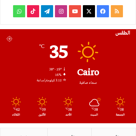
ملخص
فيسبوك
‫X
‫YouTube
انستقرام
تيلقرام
‫TikTok
واتساب
الموقع
الطقس
RSS
35
℃
Cairo
38º - 29º
16%
3.12 كيلومتر/ساعة
سماء صافية
42
39
38
38
38
℃
℃
℃
℃
℃
الجمعة
السبت
الأحد
الأثنين
الثلاثاء