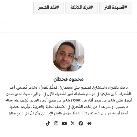
قصيدة النثر
نازك الملائكة
نقد الشعر
محمود قحطان
باحث دكتوراه واستشاريّ تصميم بيئي ومعماريّ. مُدقِّقٌ لُغويٌّ، وشاعرُ فُصحى. أحد
الشُّعراء الَّذين شاركوا في موسم مُسابقة أمير الشُّعراء الأوّل في أبوظبي، حيثُ اختير ضمن
أفضل مئتي شاعر من ضمن أكثر من (7500) شاعرٍ من جميع أنحاء العالم. نُشِرت عنه رسالة
ماجستير، ونُشر عددٌ من إنتاجه الشّعريّ في الصّحفِ المحليّة والعربيّة، وتُرجِم بعضها.
أصدرَ أربعة دواوين شعريّة وكتابًا نقديًّا. مؤمنٌ بالفكرِ الإبداعيّ وأنّ كلّ ذي عاهةٍ جبّار!
موقع
‫X
فيسبوك
‫YouTube
انستقرام
‫TikTok
الويب