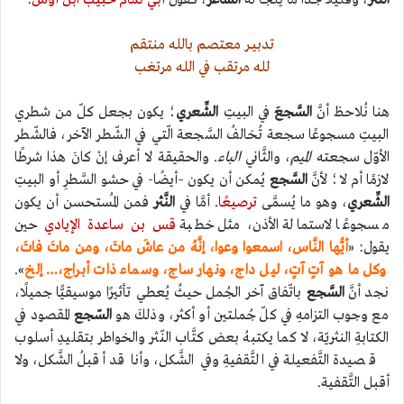
تدبيــر معتصم بالله منتقم
لله مرتقب في الله مرتغب
هنا نُلاحظ أنَّ
السَّجعَ
في البيتِ
الشِّعري
؛ يكون بجعل كلّ من شطري
البيتِ مسجوعًا سجعة تُخالفُ السَّجعة الّتي في الشّطر الآخر، فالشّطر
الأوّل سجعته
الميم
، والثَّاني
الباء
. والحقيقة لا أعرف إنْ كانَ هذا شرطًا
لازمًا أم لا؛ لأنَّ
السَّجع
يُمكن أن يكون –أيضًا- في حشو السَّطرِ أو البيتِ
الشِّعري
، وهو ما يُسمَّى
ترصيعًا
. أمَّا في
النَّثر
فمن المُستحسن أن يكون
مسجوعًا لاستمالة الأذن، مثل خطبة
قس بن ساعدة الإيادي
حين
يقول: «
أيُّها النَّاس، اسمعوا وعوا، إنَّهُ من عاشَ ماتَ، ومن ماتَ فاتَ،
وكل ما هو آتٍ آتٍ، ليل داج، ونهار ساج، وسماء ذات أبراج،… إلخ
».
نجد أنَّ
السَّجع
باتّفاق آخر الجُمل حيثُ يُعطي تأثيرًا موسيقيًّا جميلًا،
مع وجوب التزامهِ في كلّ جُملتين أو أكثر، وذلكَ هو
السّجع
المقصود في
الكتابةِ النثريّة، لا كما يكتبهُ بعض كتَّاب النّثر والخواطر بتقليدِ أسلوب
قصيدة التَّفعيلة في التَّقفيةِ وفي الشَّكل، وأنا قد أقبلُ الشَّكل، ولا
أقبل التَّقفية.