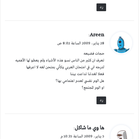
رد
ي
Areen
:
ق
28 يناير، 2009 الساعة 8:02 ص
و
حجات فضيعه
ل
تعرف ان كثير من الناس نسو هذه الأشياء ولم يعطو لها الأهميه
لدرجه اني في امتحان العربي وكأني بمتحن لغه لا اعرفها
فعلا لغدتنا تداعت بيننا
هل الوم نفسي لعدم اهتمامي بها؟
او الوم المجتمع؟
رد
ي
ها وي ما شاكل
:
ق
5 يناير، 2009 الساعة 10:35 م