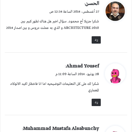
ي
الحسن
:
ق
27 أغسطس، 2014 الساعة 12:54 ص
و
شكرا جزيلا أخ محمود. سؤال اخير هل هناك تطور كبير بين
ل
ARCHITECTURE 2010 و الذي به عملت دروس و بين اصدار 2014
رد
ي
Ahmad Yousef
:
ق
28 يونيو، 2014 الساعة 11:09 م
و
شكرا لك على كل التعليمات التوضيحيه اما انا فاخطار اكيد الاتوكاد
ل
المعماري
رد
ي
Muhammad Mustafa Alsabunchy
: