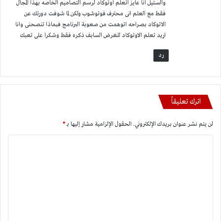
والستيل انا عايز اتعلم اوتوكاد لرسم التصاميم الخاصه بهذا المجال
فقط مع العلم انى محترف فوتوشوب ولكن لما شوفت دورتك عن
الاتوكاد بصراحه اتوهمت من صعوبة البرنامج فبماذا تنصحنى وانا
اريد تعلم الاوتوكاد للغرض السابف ذكره فقط وشكرا على تعبك
رد
اترك تعليقاً
لن يتم نشر عنوان بريدك الإلكتروني.
الحقول الإلزامية مشار إليها بـ
*
ا
ل
ت
ع
ل
ي