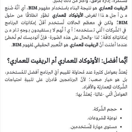
المُستمرَّة، إدارة المرافق، وأكثر من ذلك بكثير.
الريفيت المعماري
هو نتيجة البناء باستخدام مفهوم
BIM
، أي أنَّهُ صُنع
من أجلِ هذا الغرض.
الأوتوكاد المعماري
تطوَّر انطلاقًا من حلول
BIM؛
ولكن في معظم الحالات تُستخدم أقلّ إمكانيّات البرنامج
في الشَّركات الّتي تستخدمه؛ أي أنَّهم لا يستفيدون بوجهٍ تام من
إمكانيّاتهِ كافّة؛ لذا -والحال على هذه الصّورة- فإنَّ أتوديسك لم تُخطئ
عندما أعلنت أنَّ
الريفيت المعماري
هو التَّعبير الحقيقي لمفهوم
BIM
.
أيُّما أفضل: الأوتوكاد المعماري أم الريفيت المعماري؟
يُعتدُّ بعوامل كثيرة عند مُحاولة تقييم أيّ البرنامج أفضل للمُستخدم،
بل هو خيار صعب؛ لأنَّ البرنامجين قادران على تلبيةِ احتياجات
الشَّركات المِعماريّة والأفراد.
العواملُ الّتي -غالبًا- يُعتَدُّ بها:
حجم الشَّركة.
نوعيّة المشروعات.
مستوى مهارة المُستخدمين.