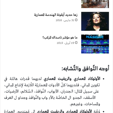
زها حديد أيقونة الهندسة المعمارية
31 مارس، 2016
ما هو مؤشر ناسداك المركب؟
19 أبريل، 2023
أوجه التَّوافق والتَّشابه:
الأوتوكاد المعماري والريفيت المعماري
لديهما قدرات هائلة في
تكوين المباني، فلديهما كلّ الأدوات المعماريّة اللّازمة لإنتاج المباني،
على سبيل المثال: الجدران، الأبواب، النَّوافذ، السَّلالم، الأرضيات،
الأسقف، الجدوال الخاصَّة بالأبواب والنَّوافذ وجداول الغرف
والمساحات، وغيرهم.
وُجِّهَ
الأوتوكاد المعماري والريفيت المعماري
إلى مُهندسي العمارةِ