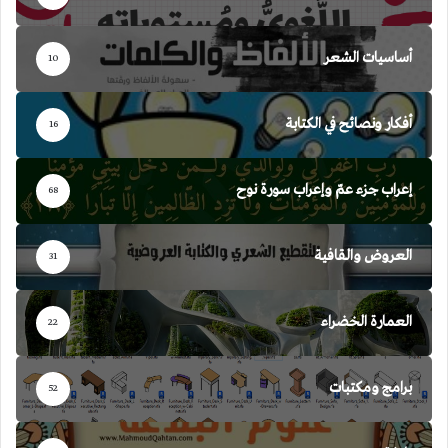
أساسيات الشعر
10
أفكار ونصائح في الكتابة
16
إعراب جزء عمّ وإعراب سورة نوح
68
العروض والقافية
31
العمارة الخضراء
22
برامج ومكتبات
52