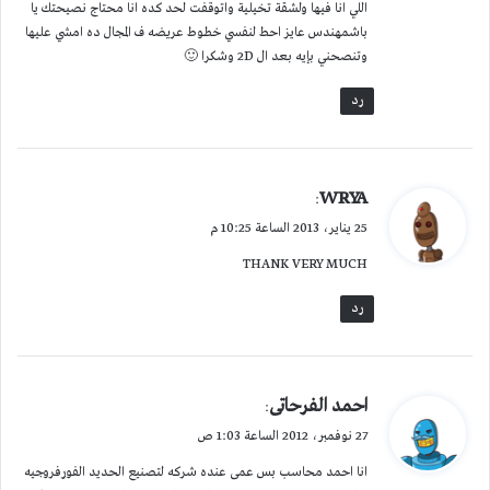
اللي انا فيها ولشقة تخيلية واتوقفت لحد كده انا محتاج نصيحتك يا
باشمهندس عايز احط لنفسي خطوط عريضه ف المجال ده امشي عليها
وتنصحني بإيه بعد ال 2D وشكرا 🙂
رد
ي
WRYA
:
ق
25 يناير، 2013 الساعة 10:25 م
و
THANK VERY MUCH
ل
رد
ي
احمد الفرحاتى
:
ق
27 نوفمبر، 2012 الساعة 1:03 ص
و
انا احمد محاسب بس عمى عنده شركه لتصنيع الحديد الفورفروجيه
ل