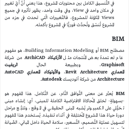
في التَّنسيق الكامل بين محتويات المشروع، هذا يعني أنَّ أيّ تغيير
في مكان واحد في View، وفي وقت واحد، يظهر تأثيره في جميع
Views المكوّنة للمشروع، فالتّغييرات الّتي تحدث في جزء من
المشروع تُنسّق وتُحدَّث فوريًّا في المشروع بأكمله.
BIM
مصطلح BIM أو Building Information Modeling، هو مفهوم
عام تعتمدهُ بعض المُنتجات مثل
الأركيكاد ArchiCAD
من شركة
Graphisoft
، وبطبيعة الحال ا
لريفيت
المعماري
Revit Architecture
،
والأوتوكاد المعماري AutoCAD
Architecture
من شركة أتوديسك
Autodesk
.
BIM
يُعبِّر عن معنى التَّوافق التَّام، عن التَّكامل. هذا المفهوم هو
-بسهولةٍ- لخلق المُحاكاة الافتراضية الكاملة للمبنى، أي: إنشاء مبنى
تخيُّلي على الكمبيوتر يُشبه المبنى الحقيقي في الموقع، وتتبُّع مراحل
دورة حياة هذا المشروع المُختلِفة في أثناء تنفيذه. يُستخدم هذا المفهوم
لتسهيل عمليّة التَّصميم، التَّسعير، سلامة الحياة داخل المباني، الصِّيانة