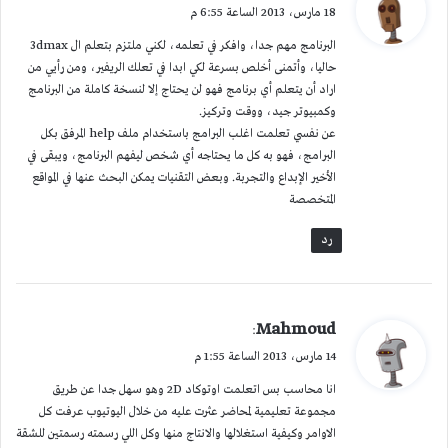
ق
18 مارس، 2013 الساعة 6:55 م
و
البرنامج مهم جدا، وافكر في تعلمه، لكني ملتزم بتعلم ال 3dmax
ل
حاليا، وأتمنى أخلص بسرعة لكي ابدا في تعلك الريفير، ومن رأيي من
اراد أن يتعلم أي برنامج فهو لن يحتاج إلا لنسخة كاملة من البرنامج
وكمبيوتر جيد، ووقت وتركيز.
عن نفسي تعلمت اغلب البرامج باستخدام ملف help المرفق بكل
البرامج، فهو به كل ما يحتاجه أي شخص ليفهم البرنامج، ويبقى في
الأخير الإبداع والتجربة. وبعض التقنيات يمكن البحث عنها في المواقع
المتخصصة
رد
ي
Mahmoud
:
ق
14 مارس، 2013 الساعة 1:55 م
و
انا محاسب بس اتعلمت اوتوكاد 2D وهو سهل جدا عن طريق
ل
مجموعة تعليمية لمحاضر عثرت عليه من خلال اليوتيوب عرفت كل
الاوامر وكيفية استغلالها والانتاج منها وكل اللي رسمته رسمتين للشقة