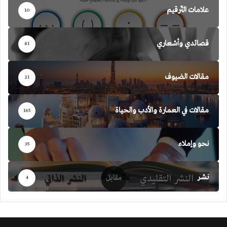
علامات التّرقيم
10
قصائدي وأشعاري
81
مقالات الضيوف
21
مقالات في العمارة والأدب والحياة
165
نحو وإملاء
35
نشر
4