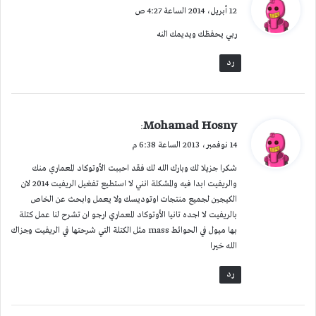
ق
12 أبريل، 2014 الساعة 4:27 ص
و
ربي يحفظك ويديمك النه
ل
رد
ي
Mohamad Hosny
:
ق
14 نوفمبر، 2013 الساعة 6:38 م
و
شكرا جزيلا لك وبارك الله لك فقد احببت الأوتوكاد المعماري منك
ل
والريفيت ابدا فيه والمشكلة انني لا استطيع تفغيل الريفيت 2014 لان
الكيجين لجميع منتجات اوتوديسك ولا يعمل وابحث عن الخاص
بالريفيت لا اجده تانيا الأوتوكاد المعماري ارجو ان تشرح لنا عمل كتلة
بها ميول في الحوائط mass مثل الكتلة التي شرحتها في الريفيت وجزاك
الله خيرا
رد