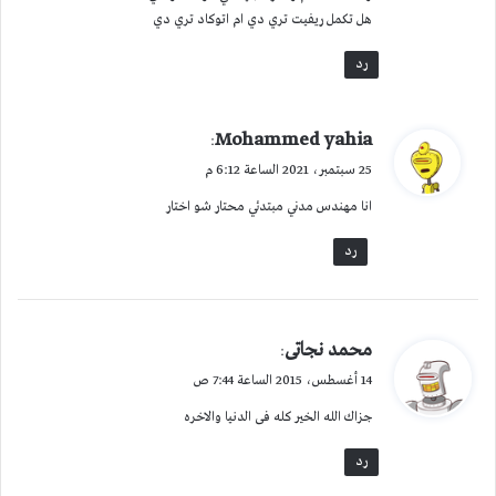
هل تكمل ريفيت تري دي ام اتوكاد تري دي
رد
ي
Mohammed yahia
:
ق
25 سبتمبر، 2021 الساعة 6:12 م
و
انا مهندس مدني مبتدئي محتار شو اختار
ل
رد
ي
محمد نجاتى
:
ق
14 أغسطس، 2015 الساعة 7:44 ص
و
جزاك الله الخير كله فى الدنيا والاخره
ل
رد