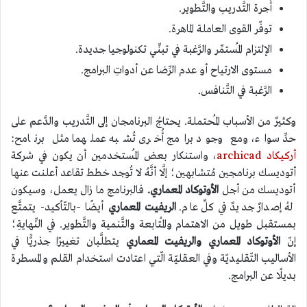
أُجرة التَّدريب والتَّطوير.
توفّر القوى العاملة الماهرة.
الإلتزام المُستمِّر والرَّغبة في تبنِّي تكنولوجيا جديدة.
مستوى الارتياح أو عدم الرِّضا عن أدواتِ البرامج.
الرَّغبة في التَّنافس.
وكثيرٌ من الأسباب المُحتملة. يحتاجُ البرنامجان إلى التَّدريب والدَّعم على
حدِّ سواء، ومع وجود برامج أُخرى تُشبه عملهما مثل برنامح:
أركيكاد archicad
، واستنكار بعض المُستخدمين أن يكون في شركة
أتوديسك برنامجين مُتشابهين؛ إلَّا أنَّهُ لا تُوجد خطط تقاعد أعلنت عنها
أتوديسك من أجل
الأوتوكاد المعماري.
فالبرنامج ما زال يعمل، وسيكون
لهُ إصدارٌ جديدٌ في كلِّ عام.
الريفيت المعماري
أيضًا
–بالتّأكيد- يتمتَّع
بمستقبل طويل من الاهتمام والمُتابعة والتَّنمية والتَّطوير. في النِّهايةِ؛
إنّ
الأوتوكاد المعماري والريفيت المعماري
يتطلَّبان تغييرًا جذريًّا في
الأساليب التّقليديّة وفي العقليّة الّتي اعتادت استخدام القلم والمسطرة
بديلًا عن البرامج.