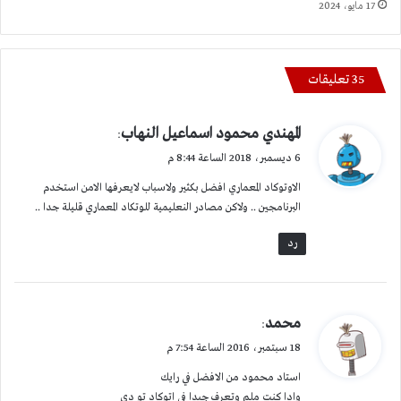
17 مايو، 2024
‫35 تعليقات
ي
المهندي محمود اسماعيل النهاب
:
ق
6 ديسمبر، 2018 الساعة 8:44 م
و
الاوتوكاد المعماري افضل بكثير ولاسباب لايعرفها الامن استخدم
ل
البرنامجين .. ولاكن مصادر النعليمية للوتكاد المعماري قليلة جدا ..
رد
ي
محمد
:
ق
18 سبتمبر، 2016 الساعة 7:54 م
و
استاد محمود من الافضل في رايك
ل
وادا كنت ملم وتعرف جيدا في اتوكاد تو دي