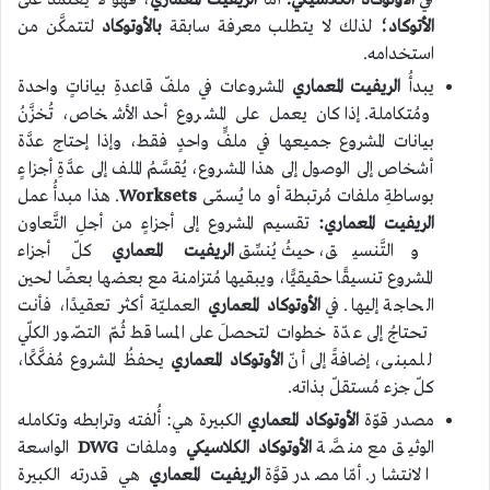
في
الأوتوكاد الكلاسيكي.
أمَّا
الريفيت المعماري
، فهو لا يعتمد على
الأتوكاد؛
لذلك لا يتطلب معرفة سابقة
بالأوتوكاد
لتتمكَّن من
استخدامه.
يبدأُ
الريفيت المعماري
المشروعات في ملفّ قاعدةِ بياناتٍ واحدة
ومُتكاملة. إذا كان يعمل على المشروع أحد الأشخاص، تُخزَّنُ
بيانات المشروع جميعها في ملفٍّ واحدٍ فقط، وإذا إحتاج عدَّة
أشخاص إلى الوصول إلى هذا المشروع، يُقسَّمُ الملف إلى عدَّةِ أجزاءٍ
بوساطةِ ملفات مُرتبطة أو ما يُسمّى
Worksets
. هذا مبدأُ عمل
الريفيت المعماري:
تقسيم المشروع إلى أجزاءٍ من أجلِ التَّعاون
والتَّنسيق، حيثُ يُنسِّق
الريفيت المعماري
كلّ أجزاء
المشروع تنسيقًا حقيقيًّا، ويبقيها مُتزامنة مع بعضها بعضًا لحين
الحاجة إليها. في
الأوتوكاد المعماري
العمليّة أكثر تعقيدًا، فأنت
تحتاجُ إلى عدّة خطوات لتحصلَ على المساقط ثُمّ التصّور الكلّي
للمبنى، إضافةً إلى أنّ
الأوتوكاد المعماري
يحفظُ المشروع مُفكَّكًا،
كلّ جزء مُستقلّ بذاته.
مصدر قوّة
الأوتوكاد المعماري
الكبيرة هي: أُلفته وترابطه وتكامله
الوثيق مع منصَّة
الأوتوكاد الكلاسيكي
وملفات
DWG
الواسعة
الانتشار. أمّا مصدر قوَّة
الريفيت المعماري
هي قدرته الكبيرة