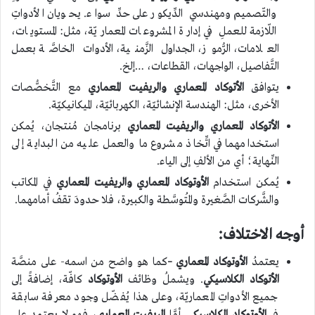
والتّصميم ومهندسي الدِّيكور على حدِّ سواء. يحويان الأدواتِ
اللّازمة للعملِ في إدارة المشروعات المعماريّة، مثل: المستويات،
العلامات، الرُّموز، الجداول الزَّمنية، الأدوات الخاصَّة بعمل
التَّفاصيل، الواجهات، القطاعات، …إلخ.
يتوافق
الأتوكاد المعماري والريفيت المعماري
مع التَّخصُّصات
الأخرى، مثل: الهندسة الإنشائيّة، الكهربائيّة، الميكانيكيّة.
الأتوكاد المعماري والريفيت المعماري
برنامجان مُنتجان، يُمكن
استخدامهما في اتِّخاذ مشروع ما والعمل عليه من البداية إلى
النِّهاية؛ أي من الألفِ إلى الياء.
يُمكن استخدام
الأوتوكاد المعماري والريفيت المعماري
في المكاتب
والشَّركات الصَّغيرة والمُتوسَّطة والكبيرة، فلا حدودَ تقفُ أمامهما.
أوجه الاختلاف:
يعتمدُ
الأوتوكاد المعماري –
كما هو واضح من اسمه- على منصَّة
الأتوكاد الكلاسيكي
. ويشملُ وظائف
الأوتوكاد
كافّة، إضافةً إلى
جميع الأدواتِ المعماريّة، وعلى هذا يُفضّل وجود معرفة سابقة