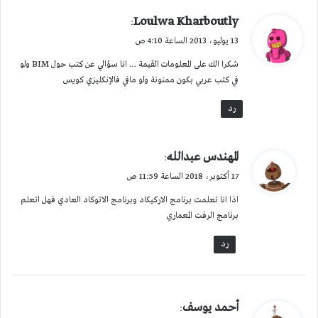
ي
Loulwa Kharboutly
:
ق
13 يوليو، 2013 الساعة 4:10 ص
و
شكرا الك على المعلومات القيمة … انا سؤالي عن كتب حول BIM ولو
ل
في كتب عربي بكون ممنونة ولو مافي فالإنكليزي كويس
رد
ي
المهندس عبدالله
:
ق
17 أكتوبر، 2018 الساعة 11:59 ص
و
اذا انا تعلمت برنامج الاركيكاد وبرنامج الاتوكاد العادي فهل اتعلم
ل
برنامج الرفت المعماري
رد
ي
أحمد يوسف
: