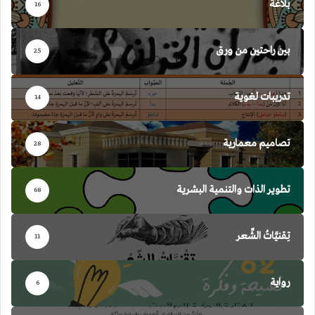
بلاغة
16
بين راحتين من ورق
25
تدريبات لغوية
14
تصاميم معمارية
28
تطوير الذات والتنمية البشرية
68
تِقنيَّاتُ الشِّعر
11
رواية
6