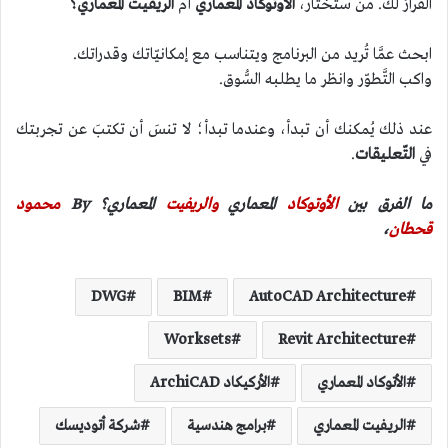
القرارُ لك. من ستختار،
الأوتوكاد المعماري
أم
الريفيت المعماري؟
ابحث عمَّا تُريد من البرنامج ويتناسب مع إمكانيّاتك وقدراتك.
واكب التَّطوّر وانظر ما يطلبه السُّوق.
عند ذلك يُمكنك أن تبدأ، وعندما تبدأ؛ لا تنسَ أن تكتبَ عن تجربتك
في
التّعليقات
.
ما الفرق بين
الأوتوكاد
المعماري
والريفيت
المعماري؟ By
محمود
قحطان
،
DWG
BIM
AutoCAD Architecture
Worksets
Revit Architecture
الأتوكاد المعماري
الأركيكاد ArchiCAD
الريفيت المعماري
برامج هندسية
شركة أتوديسك