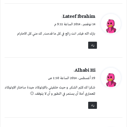
ي
Lateef Ibrahim
:
ق
14 نوفمبر، 2014 الساعة 9:11 م
و
بارك الله فيك, انت رائع في كل ما قدمت, لك مني كل الاحترام
ل
رد
ي
Alhabi Hi
:
ق
29 أغسطس، 2014 الساعة 1:50 ص
و
شكرا لك كثير الشكر. و حيث خلفيتي بالاوتوكاد جيدة ساختار الاوتوكاد
ل
المعماري آملا أن يستمر في التطور و أن لا يتوقف. 🙂
رد