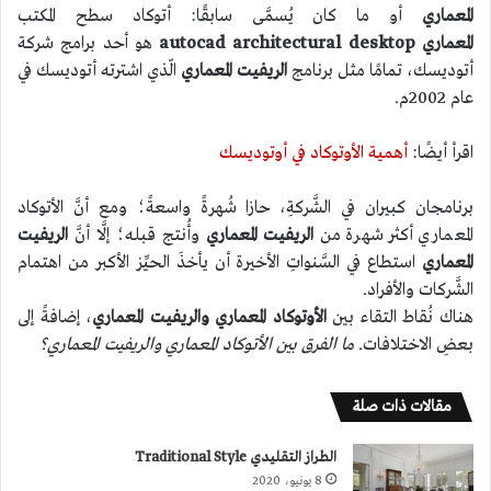
المعماري
أو ما كان يُسمَّى سابقًا: أتوكاد سطح المكتب
المعماري autocad architectural desktop
هو أحد برامج شركة
أتوديسك، تمامًا مثل برنامج
الريفيت المعماري
الّذي اشترته أتوديسك في
عام 2002م.
اقرأ أيضًا:
أهمية الأوتوكاد في أوتوديسك
برنامجان كبيران في الشَّركةِ، حازا شُهرةً واسعةً؛ ومع أنَّ الأتوكاد
المعماري أكثر شهرة من
الريفيت المعماري
وأُنتج قبله؛ إلَّا أنَّ
الريفيت
المعماري
استطاع في السَّنواتِ الأخيرة أن يأخذَ الحيِّز الأكبر من اهتمام
الشَّركات والأفراد.
هناك نُقاط التقاء بين
الأوتوكاد المعماري والريفيت المعماري
، إضافةً إلى
بعضِ الاختلافات.
ما الفرق بين الأتوكاد المعماري والريفيت المعماري؟
مقالات ذات صلة
الطراز التقليدي Traditional Style
8 يونيو، 2020