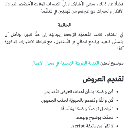
فضلًا عن ذلك، سعى المُشاركون إلى اكتساب الوقت المُخصّص لتبادل
الأفكار والخبرات مع غيرهم من المهنيّين في المنظّمة.
الخاتمة
في الختام، كانت التّغذيّة الرّاجعة إيجابيّة إلى حدٍّ كبير، وتأمل أن
يتسنّى تنفيذ برنامجٍ مُماثلٍ في المُستقبل، مع مُراعاة الاعتبارات المذكورة
آنفًا.
موضوع مُميّز:
الكتابة العربيّة الرّسميّة في مجال الأعمال
تقديم العروض
كُن واضحًا بشأن أهداف العرض التّقديمي.
كُن واثقًا ومُفعم بالحيويّة لجذب الجمهور.
التّواصل تواصلًا واضحًا ومُتّسقًا.
تحدّث بوضوحٍ وببطء.
لا تقرأ من وثيقة script.