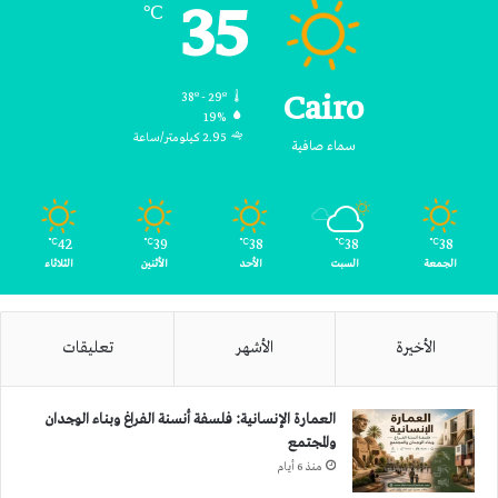
35
℃
Cairo
38º - 29º
19%
2.95 كيلومتر/ساعة
سماء صافية
42
39
38
38
38
℃
℃
℃
℃
℃
الجمعة
السبت
الأحد
الأثنين
الثلاثاء
الأخيرة
الأشهر
تعليقات
العمارة الإنسانية: فلسفة أنسنة الفراغ وبناء الوجدان
والمجتمع
منذ 6 أيام