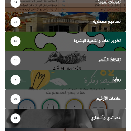
تدريبات لغوية
14
تصاميم معمارية
28
تطوير الذات والتنمية البشرية
68
تِقنيَّاتُ الشِّعر
11
رواية
6
علامات التّرقيم
10
قصائدي وأشعاري
81