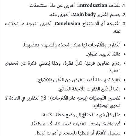
المُقدّمة
Introduction
: أخبرني عن ماذا ستتحدّث.
جسم التّقرير
body
Main
: أخبرني عنه.
النّتيجة أو الاستنتاج
Conclusion
: أخبرني نتيجة ما تحدّثت
عنه.
التّقارير والمُقترحات لها هيكل مُحدّد ويُشبهان بعضهما.
دائمًا لديهما عنوان.
إدراج عناوين فرعيّة لكلّ فقرة، وهذا يُعطي فكرة عن مُحتوى
الفقرة.
فقرة تمهيديّة تُفيد الغرض من التّقرير/الاقتراح.
ربّما تُوضّح الفقرات اللّاحقة النّتائج.
تضمين التّوصيّات (بوجهٍ عام المُقترحات)؛ لأنّ التّقارير في العادة لا
تحوي توصيّاتٍ.
مثل كلّ شيء، تحتاجُ إلى وضع خطّة الكتابة.
كُن واضحًا واجعل الفقرات مُتماسكة، كُن منطقيًّا.
سَلسِلِ الأفكار أو اربطها باستخدام أدوات الرّبط.