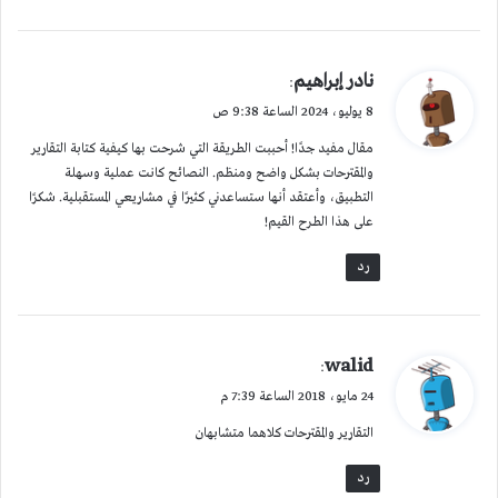
ي
نادر إبراهيم
:
ق
8 يوليو، 2024 الساعة 9:38 ص
و
مقال مفيد جدًا! أحببت الطريقة التي شرحت بها كيفية كتابة التقارير
ل
والمقترحات بشكل واضح ومنظم. النصائح كانت عملية وسهلة
التطبيق، وأعتقد أنها ستساعدني كثيرًا في مشاريعي المستقبلية. شكرًا
على هذا الطرح القيم!
رد
ي
walid
:
ق
24 مايو، 2018 الساعة 7:39 م
و
التقارير والمقترحات كلاهما متشابهان
ل
رد