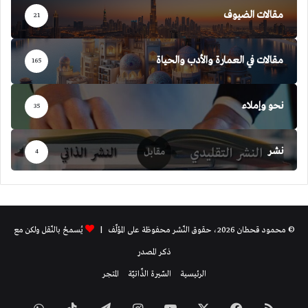
مقالات الضيوف
21
مقالات في العمارة والأدب والحياة
165
نحو وإملاء
35
نشر
4
© محمود قحطان 2026، حقوق النّشر محفوظة على المؤلّف |
يُسمحُ بالنّقل ولكن مع
ذكر المصدر
الرئيسية
السّيرة الذّاتيّة
المتجر
ملخص
فيسبوك
‫X
‫YouTube
انستقرام
تيلقرام
‫TikTok
واتساب