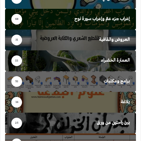
إعراب جزء عمّ وإعراب سورة نوح
68
العروض والقافية
31
العمارة الخضراء
22
برامج ومكتبات
52
بلاغة
16
بين راحتين من ورق
25