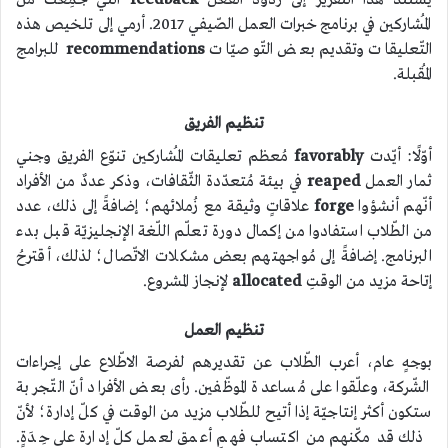
يستندُ هذا التّقرير إلى ردود الفعل
feedback
الّتي جُمِعَت من
المُشاركين في برنامج خبرات العمل الصّيفي 2017. أرمي إلى تلخيص هذه
التّعليقات وتقديم بعض التّوصيّات
recommendations
للبرامج
المُقبلة.
تنظيم الفريق
أوّلًا: أيّدت
favorably
مُعظم تعليقات المُشاركين تنوّع الفريق وجني
ثمار العمل
reaped
في بيئة مُتعدّدة الثّقافات، وذكر عددٌ من الأفراد
أنّهم أنشؤوا
forge
علاقاتٍ وثيقة مع زُملائهم؛ إضافةً إلى ذلك، عدد
من الطّلاب استفادوا من إكمال دورة تعلّم اللّغة الإنجليزيّة قبل بدء
البرنامج. إضافةً إلى مُواجهتهم بعض مشكلات الاتّصال؛ لذلك، أقترحُ
إتاحة مزيد من الوقتِ
allocated
لإنجاز المشروع.
تنظيم العمل
بوجهٍ عام، أعرب الطّلاب عن تقديرهم لفرصة الاطّلاع على إجراءات
الشّركة، وعلّقوا على مُساعدة الموظّفين. رأى بعض الأفراد أنّ التّجربة
ستكون أكثر إنتاجيّة إذا أتيح للطّلاب مزيد من الوقت في كلّ إدارة؛ لأنّ
ذلك قد مكّنهم من اكتساب فهمٍ أعمق لعمل كلّ إدارة على حِدَةٍ.