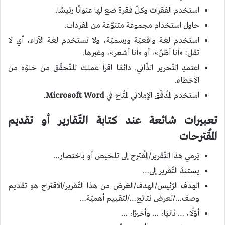
استخدم الفقرات وكلّ فقرة ضع لها عنوانًا رئيسًا.
حاول استخدام مجموعة متنوّعة من المفردات.
استخدم لغة واقعيّة ورسميّة، ولا تستخدم لغة الآراء، أي لا
تقل: «أنا أظنّ»، أو «أنا أشعر»، وغيرها.
اعتمدِ التّحرير الذّاتي. دائمًا اقرأ عملك للتّحقّق من خلوّه من
الأخطاء.
استخدم المُدقّق الإملائي المُتاح في
Microsoft Word
.
تعبيرات شائعة عند كتابة التّقارير أو تقديم
المُقترحات
يَرمي هذا التّقرير/المُقترح إلى تلخيص أو باختصار…
يستندُ التّقرير إلى…
الهدف الرّئيس/الهدف/الغرض من هذا التّقرير/الاقتراح هو تقديم
وصف…/لعرض نتائج…/لتقييم أهميّة…
أوّلًا، … ثانيًا، … وأخيرًا، …