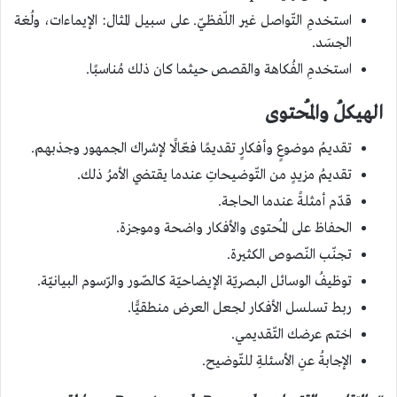
استخدمِ التّواصل غير اللّفظيّ. على سبيل المثال: الإيماءات، ولُغة
الجسَد.
استخدمِ الفُكاهة والقصص حيثما كان ذلك مُناسبًا.
الهيكلُ والمُحتوى
تقديمُ موضوعٍ وأفكارٍ تقديمًا فعّالًا لإشراك الجمهور وجذبهم.
تقديمُ مزيدٍ من التّوضيحاتِ عندما يقتضي الأمرُ ذلك.
قدّم أمثلةً عندما الحاجة.
الحفاظ على المُحتوى والأفكار واضحة وموجزة.
تجنّب النّصوص الكثيرة.
توظيفُ الوسائل البصريّة الإيضاحيّة كالصّور والرّسوم البيانيّة.
ربط تسلسل الأفكار لجعل العرض منطقيًّا.
اختم عرضك التّقديمي.
الإجابةُ عنِ الأسئلةِ للتّوضيح.