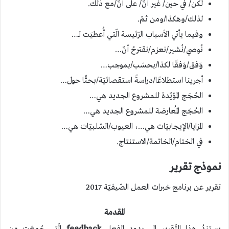
لكن/ في حين/ غير أنّ/ على أنّ/مع ذلك.
لذلك/وهكذا/ومن ثمّ.
وفيما يأتي الأسباب الرّئيسة الّتي أُعطيَت لـ…
نُوصي/نُشير/نعزم/نقترحُ أنّ…
وَفق/وَفقًا لكذا/بحسَب/بموجب…
أجرينا استطلاعًا/دراسةً استقصائيّة/بحثًا حول…
الحُجَج المؤيّدة للمشروع الجديد هي…
الحُجَج المُعارضة للمشروع الجديد هي…
المزايا/الإيجابيّات هي…، العيوب/السّلبيّات هي…
في الختام/الخاتمة/الاستنتاج.
نموذج تقرير
تقرير عن برنامج خبرات العمل الصّيفيّة 2017
المقدمة