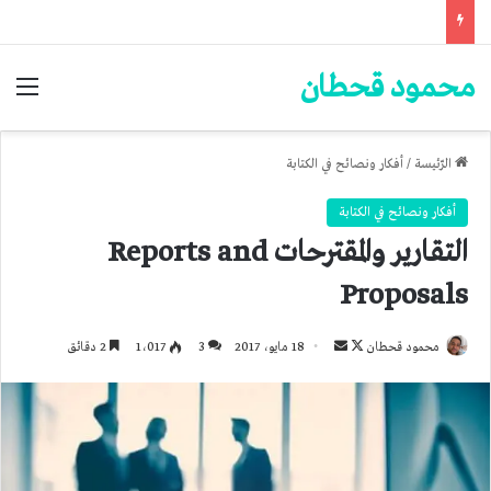
محمود قحطان
الق
الرّئيسة
/
أفكار ونصائح في الكتابة
أفكار ونصائح في الكتابة
التقارير والمقترحات Reports and
Proposals
تابع
أرسل
محمود قحطان
18 مايو، 2017
3
1٬017
2 دقائق
على
بريدا
X
إلكترونيا