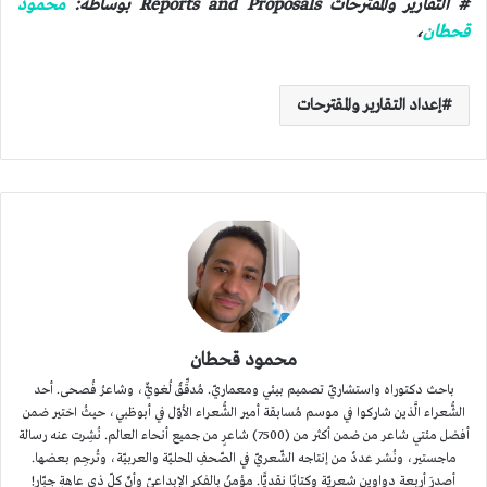
# التقارير والمقترحات Reports and Proposals بوساطة:
محمود
قحطان
،
إعداد التقارير والمقترحات
محمود قحطان
باحث دكتوراه واستشاريّ تصميم بيئي ومعماريّ. مُدقِّقٌ لُغويٌّ، وشاعرُ فُصحى. أحد
الشُّعراء الَّذين شاركوا في موسم مُسابقة أمير الشُّعراء الأوّل في أبوظبي، حيثُ اختير ضمن
أفضل مئتي شاعر من ضمن أكثر من (7500) شاعرٍ من جميع أنحاء العالم. نُشِرت عنه رسالة
ماجستير، ونُشر عددٌ من إنتاجه الشّعريّ في الصّحفِ المحليّة والعربيّة، وتُرجِم بعضها.
أصدرَ أربعة دواوين شعريّة وكتابًا نقديًّا. مؤمنٌ بالفكرِ الإبداعيّ وأنّ كلّ ذي عاهةٍ جبّار!