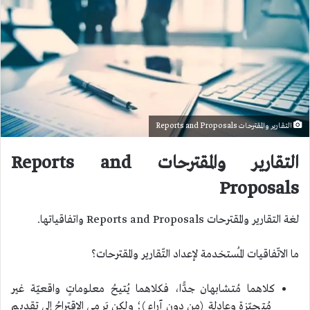
التقارير والمقترحات Reports and Proposals
التقارير والمقترحات Reports and
Proposals
لغة التقارير والمقترحات Reports and Proposals واتفاقياتها.
ما الاتّفاقيات المُستخدمة لإعداد التّقارير والمقترحات؟
كلاهما مُتـشابهان جدًّا، فكلاهما يُتيحُ معلوماتٍ واقعيّة غير
مُتحيّزةٍ وعادلةٍ (من دون آراء)؛ ولكن يَرمي الاقتراحُ إلى تقديم