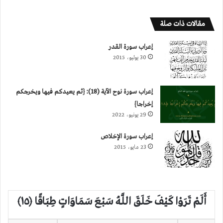
مقالات ذات صلة
إعراب سورة القدر
30 يوليو، 2015
إعراب سورة نوح الآية (18): {ثم يعيدكم فيها ويخرجكم
إخراجا}
29 يونيو، 2022
إعراب سورة الإخلاص
23 مايو، 2015
أَلَمْ تَرَوْا كَيْفَ خَلَقَ اللَّـهُ سَبْعَ سَمَاوَاتٍ طِبَاقًا ﴿١٥﴾