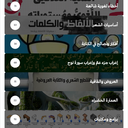
أخطاء لغوية شائعة
73
أساسيات الشعر
10
أفكار ونصائح في الكتابة
16
إعراب جزء عمّ وإعراب سورة نوح
68
العروض والقافية
31
العمارة الخضراء
22
برامج ومكتبات
52