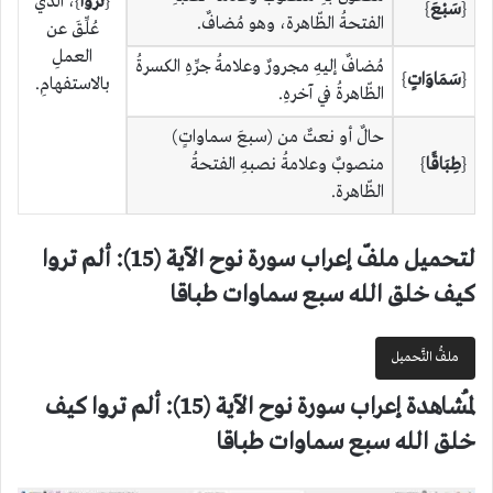
{
تَرَوْا
}، الّذي
{
سَبْعَ
}
الفتحةُ الظّاهرة، وهو مُضافٌ.
عُلِّقَ عن
العملِ
مُضافٌ إليهِ مجرورٌ وعلامةُ جرِّهِ الكسرةُ
{
سَمَاوَاتٍ
}
بالاستفهامِ.
الظّاهرةُ في آخرهِ.
حالٌ أو نعتٌ من (سبعَ سماواتٍ)
{
طِبَاقًا
}
منصوبٌ وعلامةُ نصبهِ الفتحةُ
الظّاهرة.
لتحميل ملفّ إعراب سورة نوح الآية (15): ألم تروا
كيف خلق الله سبع سماوات طباقا
ملفُّ التَّحميل
لمُشاهدة إعراب سورة نوح الآية (15): ألم تروا كيف
خلق الله سبع سماوات طباقا