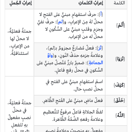
الكلمة
إعرابُ الكلماتِ
إعرابُ الجُملِ
{
أ
}: حرفُ استفهامٍ مبنيٌّ على الفتحِ لا
محلَّ لهُ مِنَ الإعرابِ، و{
لم
}: حرفُ نفيٍّ
{
أَلَمْ
}
وجزمٍ وقلبٍ مبنيٌّ على السُّكُونِ لا
جملةٌ فعليَّةٌ،
محلَّ له من الإعراب.
لا محلّ لها
من الإعرابِ،
{
تَرَ
}: فعلٌ مُضارعٌ مجزومٌ بـ(لم)،
استئنافيَّةٌ.
وعلامةُ جزمهِ حذفُ النّونِ، و(
واوُ
{
تَرَوْا
}
الجماعةِ
): ضميرٌ بارزٌ مُتّصلٌ مبنيٌّ على
السُّكونِ في محلِّ رفعِ فاعلٍ.
اسمُ استفهامٍ مبنيٌّ على الفتحِ في
{
كَيْفَ
}
محلِّ نصبِ حال.
{
خَلَقَ
}
فعلٌ ماضٍ مبنيٌّ على الفَتحِ الظَّاهرِ.
جملةٌ فعليّةٌ،
في محلِّ
لفظُ الجلالةِ فاعلٌ مرفوعٌ للتَّعظيمِ
{
اللَّـهُ
}
نصبٍ مفعولٌ
وعلامةُ رفعهِ الضَّمَّةُ الظَّاهرة.
بهِ للفعلِ
مفعولٌ بهِ منصوبٌ وعلامةُ نصبهِ