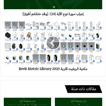
أطوارا}
إعراب سورة نوح الآية (14): {وقد خلقكم أطوارا}
مكتبة
الريفيت
المترية
2023
Revit
Metric
Library
مكتبة الريفيت المترية 2023 Revit Metric Library
مقالات ذات صلة