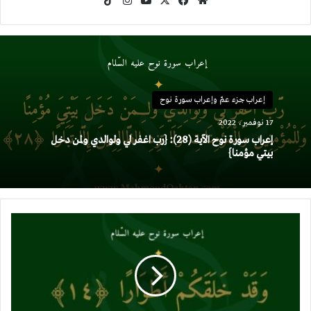
موقع
‫X
فيسبوك
‫YouTube
انستقرام
‫TikTok
الويب
إعراب جزء عمّ وإعراب سورة نوح
17 نوفمبر، 2022
إعراب سورة نوح الآية (28): {رب اغفر لي ولوالدي ولمن دخل
بيتي مؤمنا}
إعراب
سورة
نوح
الآية
(14):
{وقد
خلقكم