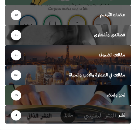
علامات التّرقيم
10
قصائدي وأشعاري
81
مقالات الضيوف
21
مقالات في العمارة والأدب والحياة
165
نحو وإملاء
35
نشر
4