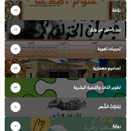
بلاغة
16
بين راحتين من ورق
25
تدريبات لغوية
14
تصاميم معمارية
28
تطوير الذات والتنمية البشرية
68
تِقنيَّاتُ الشِّعر
11
رواية
6