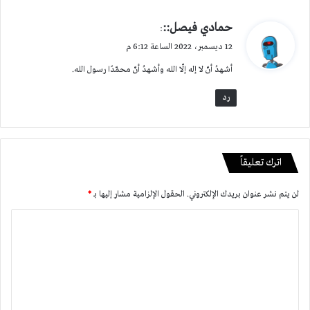
ي
حمادي فيصل::
:
ق
12 ديسمبر، 2022 الساعة 6:12 م
و
أشهدُ أنّ لا إله إلّا الله وأشهدُ أنّ محمّدًا رسول الله.
ل
رد
اترك تعليقاً
لن يتم نشر عنوان بريدك الإلكتروني.
الحقول الإلزامية مشار إليها بـ
*
ا
ل
ت
ع
ل