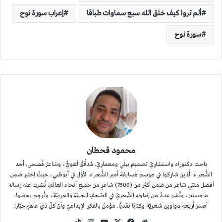
ألم تروا كيف خلق الله سبع سماوات طباقا
إعراب سورة نوح
سورة نوح
محمود قحطان
باحث دكتوراه واستشاريّ تصميم بيئي ومعماريّ. مُدقِّقٌ لُغويٌّ، وشاعرُ فُصحى. أحد
الشُّعراء الَّذين شاركوا في موسم مُسابقة أمير الشُّعراء الأوّل في أبوظبي، حيثُ اختير ضمن
أفضل مئتي شاعر من ضمن أكثر من (7500) شاعرٍ من جميع أنحاء العالم. نُشِرت عنه رسالة
ماجستير، ونُشر عددٌ من إنتاجه الشّعريّ في الصّحفِ المحليّة والعربيّة، وتُرجِم بعضها.
أصدرَ أربعة دواوين شعريّة وكتابًا نقديًّا. مؤمنٌ بالفكرِ الإبداعيّ وأنّ كلّ ذي عاهةٍ جبّار!