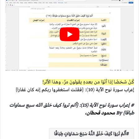
كُنْ شخصًا إذا أتَوْا من بعدهِ يقولونَ مرَّ، وهذا الأثر!
إعراب سورة نوح الآية (10): {فقلت استغفروا ربكم إنه كان غفارا}
# إعراب سورة نوح الآية (15): {ألم تروا كيف خلق الله سبع سماوات
طباقا} By
محمود قحطان
،
أَلَمْ تَرَوْا كَيْفَ خَلَقَ اللَّـهُ سَبْعَ سَمَاوَاتٍ طِبَاقًا