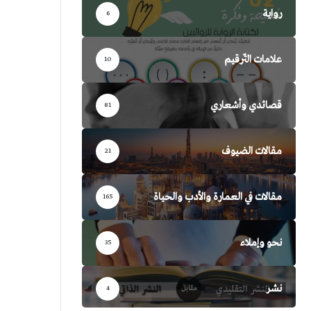
رواية
6
علامات التّرقيم
10
قصائدي وأشعاري
81
مقالات الضيوف
21
مقالات في العمارة والأدب والحياة
165
نحو وإملاء
35
نشر
4