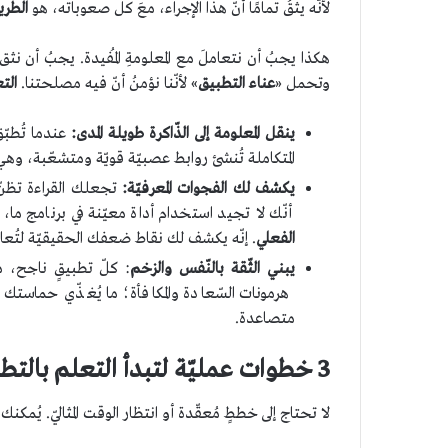
لأنّه يثقُ تمامًا أنّ هذا الإجراء، معَ كل صعوباته، هو
الطّر
هكذا يجبُ أن نتعاملَ مع المعلومةِ المُفيدة. يجبُ أن نثق 
وتحمل «
عناء التطبيق
» لأنّنا نؤمنُ أنّ فيه مصلحتنا.
الت
ينقل المعلومة إلى الذّاكرة طويلة المدى
:
عندما تُطبّ
المتكاملة تُنشئ روابط عصبيّة قويّة ومتشعّبة، وهي 
يكشف لك الفجوات المعرفيّة
:
تجعلك القراءة تظنّ
أنّك لا تجيد استخدام أداة معيّنة في برنامج ما،
الفعلي
. إنّه يكشف لك نقاط ضعفك الحقيقيّة لتُعا
يبني الثّقة بالنّفس
والزخم
: كلّ تطبيقٍ ناجح، مه
هرمونات السّعادة والمكافأة؛ ما يُغذّي حماستك ويُ
متصاعدة.
3
خطوات عمليّة لتبدأ التعلم بالتطب
لا تحتاج إلى خططٍ مُعقّدة أو انتظار الوقت المثاليّ. يُمكنك