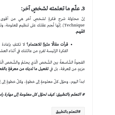
3. علّم ما تعلمته لشخصٍ آخر
:
إنّ محاولة شرح فكرةٍ لشخصٍ آخر هي من أقوى
Technique). إنّها تُجبر عقلك على تنظيم المعلومة، وتيسيرها، والبحث عن استعاراتٍ لشرحها، وهذا هو
الفَهم
.
قرأت مقالًا مثيرًا للاهتمام؟
لا تكتفِ بإعادة ن
الفكرة الرّئيسة لفردٍ من عائلتك في أثناء العشا
الفجوةُ الشّاسعةُ بين الشّخص الّذي يحلمُ والشّخص الّذ
مزيدٍ من المعرفة، بل في
تفعيل ما لديك من معرفةٍ بالف
ابدأ اليوم، وحوّل كلّ معلومةٍ إلى خطوةٍ، وكلّ خطوةٍ إلى 
# التعلم بالتطبيق: كيف تحوّل كل معلومة إلى مهارة راسخة
التعلم بالتطبيق