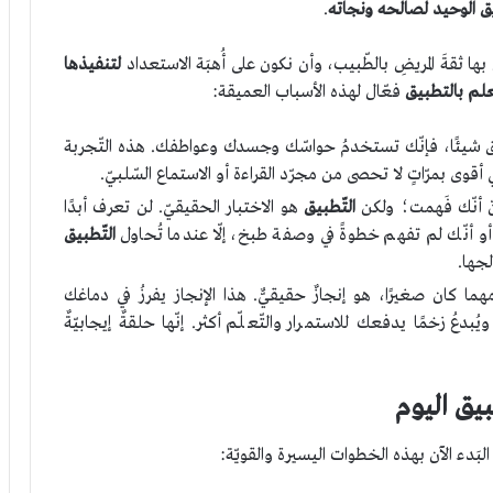
يق الوحيد لصالحه ونجاته
.
بها ثقةَ المريضِ بالطّبيب، وأن نكون على أُهبَة الاستعداد
لتنفيذها
علم بالتطبيق
فعّال لهذه الأسباب العميقة:
ق شيئًا، فإنّك تستخدمُ حواسّك وجسدك وعواطفك. هذه التّجربة
أقوى بمرّاتٍ لا تحصى من مجرّد القراءة أو الاستماع السّلبيّ.
 أنّك فَهمت؛ ولكن
التّطبيق
هو الاختبار الحقيقيّ. لن تعرف أبدًا
 أو أنّك لم تفهم خطوةً في وصفة طبخ، إلّا عندما تُحاول
التّطبيق
لجها.
ما كان صغيرًا، هو إنجازٌ حقيقيٌّ. هذا الإنجاز يفرزُ في دماغك
بدعُ زخمًا يدفعك للاستمرار والتّعلّم أكثر. إنّها حلقةٌ إيجابيّةٌ
يق اليوم
 البَدء الآن بهذه الخطوات اليسيرة والقويّة: