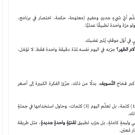
علّم أيّ شيءٍ جديدٍ ومفيدٍ (معلومة، حكمة، اختصار في برنامج،
 مرّة واحدة تطبيقًا عمليًّا.
 في أوّل موقفٍ يُثير غضبك.
ام الظهر؟
جرّبه في اليوم نفسه لمدّة دقيقة واحدة فقط. لا تؤجّل،
 أكبر فخاخ
التّسويف
. بدلًا من ذلك، جزّئ الفكرة الكبيرة إلى أصغر
لا تخطّط لحفظ (100) كلمة، بل تعلّم اليوم (3) كلمات، وحاول استخدامها في جملةٍ
تك.
 وليمةٍ كاملةٍ، بل جرّب تطبيق
تقنيّةٍ واحدةٍ جديدةٍ
، مثل طريقة
 مُعيّن.