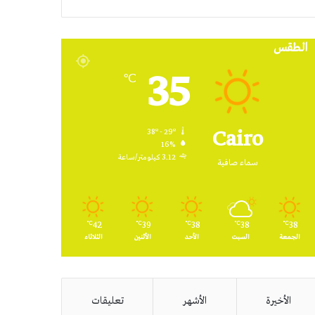
RSS
الطقس
35
℃
Cairo
38º - 29º
16%
3.12 كيلومتر/ساعة
سماء صافية
42
39
38
38
38
℃
℃
℃
℃
℃
الجمعة
السبت
الأحد
الأثنين
الثلاثاء
الأخيرة
الأشهر
تعليقات