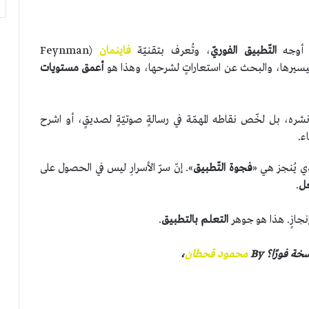
 أوجه
التّطبيق الفوريّ
، وتُعرف بتقنيّة
فاينمان
(Feynman
أعمق مستويات
شره، بل لخّص نقاطه المهمّة في رسالةٍ صوتيّةٍ لصديقٍ، أو اشرح
ء.
ي يُنجز هي «
فجوة التّطبيق
». إنّ سرّ الأسرارِ ليس في الحصول على
عل
.
إنجازٍ. هذا هو جوهر
التعلم بالتطبيق
.
 فورًا؟ By
محمود قحطان
،