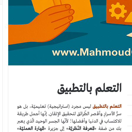
التعلم بالتطبيق
التعلم بالتطبيق
ليس مجرد (استراتيجية) تعليميّة، بل هو
سرُّ الأسرارِ وأقصر الطّرائق لتحقيق الإتقان. إنّها أجمل طريقة
للاكتساب في الدنيا وأفضلها؛ لأنّها الجسر الوحيد الّذي يعبر
بك من ضفة «
المعرفة النّظريّة
» إلى جزيرة «
المهارة العمليّة
»