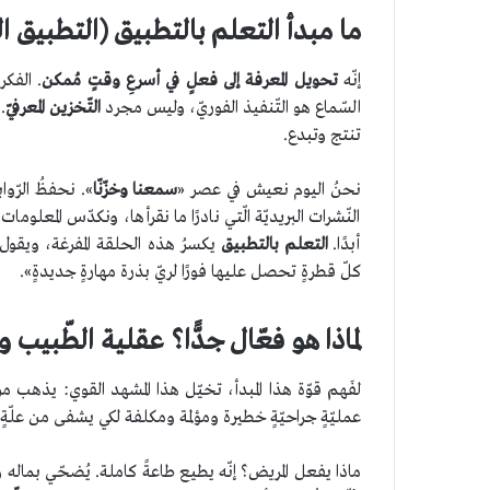
ما مبدأ التعلم بالتطبيق (التطبيق ا
إنّه
تحويل المعرفة إلى فعلٍ في أسرعِ وقتٍ مُمكن
. الفك
السّماع هو التّنفيذ الفوريّ، وليس مجرد
التّخزين المعرفيّ
.
تنتج وتبدع.
نحنُ اليوم نعيش في عصر «
سمعنا وخزّنّا
». نحفظُ الرّو
النّشرات البريديّة الّتي نادرًا ما نقرأها، ونكدّس المعلو
أبدًا.
التعلم بالتطبيق
يكسرُ هذه الحلقة المفرغة، ويقول 
كلّ قطرةٍ تحصل عليها فورًا لريّ بذرة مهارةٍ جديدةٍ».
لماذا هو فعّال جدًّا؟ عقلية الطّبيب و
لفَهم قوّة هذا المبدأ، تخيّل هذا المشهد القوي: يذهب مر
عمليّةٍ جراحيّةٍ خطيرة ومؤلمة ومكلفة لكي يشفى من علّةٍ تُ
ماذا يفعل المريض؟ إنّه يطيع طاعةً كاملة. يُضحّي بماله