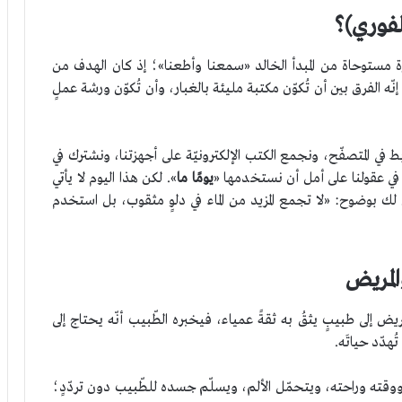
لفوري)؟
رة مستوحاة من المبدأ الخالد «سمعنا وأطعنا»؛ إذ كان الهدف من
 إنّه الفرق بين أن تُكوّن مكتبة مليئة بالغبار، وأن تُكوّن ورشة عملٍ
ابط في المتصفّح، ونجمع الكتب الإلكترونيّة على أجهزتنا، ونشترك في
مات في عقولنا على أمل أن نستخدمها «
يومًا
ما
». لكن هذا اليوم لا يأتي
لك بوضوح: «لا تجمع المزيد من الماء في دلوٍ مثقوب، بل استخدم
المريض
يض إلى طبيبٍ يثقُ به ثقةً عمياء، فيخبره الطّبيب أنّه يحتاج إلى
هدّد حياتَه.
 ووقته وراحته، ويتحمّل الألم، ويسلّم جسده للطّبيب دون تردّدٍ؛