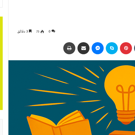
0
75
3 دقائق
بينتيريست
سكايب
ماسنجر
مشاركة عبر البريد
طباعة