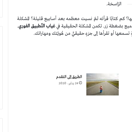
الرّاسخة.
لها؟ كم كتابًا قرأته ثمّ نسيت معظمه بعد أسابيع قليلة؟ المشكلة
يع بضغطة زر. تكمن المشكلة الحقيقية في
غياب
التّطبيق الفوري
.
تسمعها أو تقرأها إلى جزءٍ حقيقيٍّ من هُويّتك ومهاراتك.
الطريق إلى التقدم
24 يناير، 2020