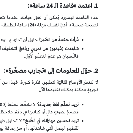
1. اعتمد
«
قاعدة الـ 24 ساعة
»
:
هذه القاعدة اليسيرة يُمكن أن تغيّر حياتك. عندما تت
نصيحة صحية)، أعطِ نفسك مهلة (
24
) ساعة لتطبيقه ولو
قرأت حكمةً عن الصّبر؟
حاول أن تمارسها بوعيٍ
شاهدت (فيديو) عن تمرينٍ رياضيٍّ
لتخفيف آل
فالنّسيان هو عدوّ التّعلّم الأوّل.
2. حوّل المعلومات إلى
«
تجارب مصغّرة
»
:
لا تنتظر الأوضاع المثاليّة لتطبيق فكرة كبيرة. فهذا من
تجربةٍ ممكنة يمكنك تنفيذها الآن.
تريد تعلّم لغة جديدة؟
قصيرةٍ بصوتٍ عالٍ أو كتابتها في دفتر ملاحظا
تريد تحسين مهاراتك في الطّبخ؟
لا تحاول طهي
تقطيع البصل الّتي شاهدتها، أو سرّ إضافة بهار