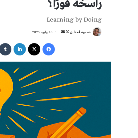
راسخة فورًا؟
Learning by Doing
تابع
أرسل
محمود قحطان
16 يوليو، 2025
على
بريدا
فيسبوك
‫X
لينكدإن
X
إلكترونيا