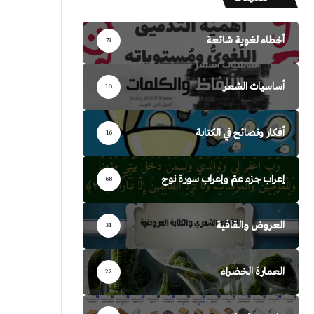
أخطاء لغوية شائعة
73
أساسيات الشعر
10
أفكار ونصائح في الكتابة
16
إعراب جزء عمّ وإعراب سورة نوح
68
العروض والقافية
31
العمارة الخضراء
22