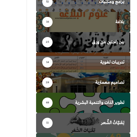
برامج ومكتبات
52
بلاغة
16
بين راحتين من ورق
25
تدريبات لغوية
14
تصاميم معمارية
28
تطوير الذات والتنمية البشرية
68
تِقنيَّاتُ الشِّعر
11