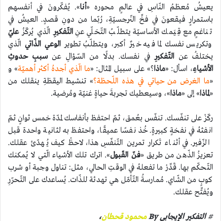
يعيشُ مُعظمُ النّاسِ في عالمٍ محوره «
أنا
». يُفكّرونَ في أنفسهم
باستمرارٍ فيقعونَ في فخِّ النّرجسيّةِ، رُبّما من دونِ قصدٍ. العيشُ في
تناغمٍ مع قِيَمك الأساسيّة يتطلّبُ التّخلّي عنِ
التّفكيرِ
الّذي يُركّزُ
عليّ
وتكريس نفسك لما فيه خيرٌ أكبر، ويتطلّبُ تطوير
الوعي
الذّاتي
الّذي
يختلفُ عن
التّفكيرِ
في نفسك. بدلًا من السّؤالِ عن
سببِ حدوثِ
الأشياءِ
، اسأل: «
ماذا
؟» على سبيل المثال: «
ما الّذي أجدهُ أكثر أهميّة
» و
«
ما الغرض من حياتي في هذه اللّحظة؟
» تنشيط اليقظةِ ينقلك من
«
لماذا
» إلى «
ماذا
»، وسيعطيك تجربةَ حياةٍ غنيّة ومُرضية.
ركّزْ على تنفّسك. تنفّس بعُمق، ثمّ احتفظ بأنفاسك لمدّة خمس ثوانٍ ثمّ
انفثهُ في نفخةٍ كبيرةٍ. خُذ نفسًا عميقًا، واحتفظ به لثانية واحدة قبل
الزّفير. في أثناء تَكرار تمرين التّنفّسِ هذا، لاحظْ كيف يُهدّئ عقلك.
تعزيزُ الذّهن من طريق «
فنّ القَبول
». اترك تلك الأشياء الّتي لا يُمكنك
التّحكّم بها. قَدِّرْ ما تفعلهُ في الوقتِ الحالي، مثل: تناول وجبة أو شرب
كوبٍ من الشّاي. مُمارسةُ التّأمّل هي تهدئة للذّات. يُساعدك على التّحرّرِ
ويُفتِّح عقلك.
#
التفكير الإيجابي By
محمود قحطان
،