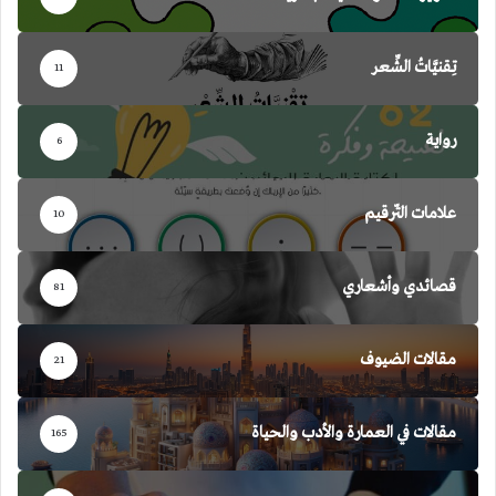
تِقنيَّاتُ الشِّعر
11
رواية
6
علامات التّرقيم
10
قصائدي وأشعاري
81
مقالات الضيوف
21
مقالات في العمارة والأدب والحياة
165