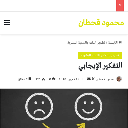
محمود قحطان
الق
الرّئيسة
/
تطوير الذات والتنمية البشرية
تطوير الذات والتنمية البشرية
التفكير الإيجابي
تابع
أرسل
محمود قحطان
29 فبراير، 2020
0
225
2 دقائق
على
بريدا
X
إلكترونيا