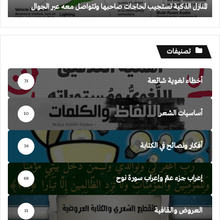
المنازل الذكية تستجيب لحاجات صاحبها وتتواصل معه عبر الجوال
تصنيفات
أخطاء لغوية شائعة
73
أساسيات الشعر
10
أفكار ونصائح في الكتابة
16
إعراب جزء عمّ وإعراب سورة نوح
68
العروض والقافية
31