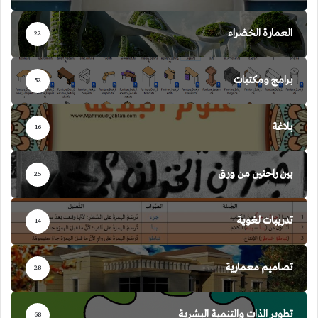
العمارة الخضراء
22
برامج ومكتبات
52
بلاغة
16
بين راحتين من ورق
25
تدريبات لغوية
14
تصاميم معمارية
28
تطوير الذات والتنمية البشرية
68