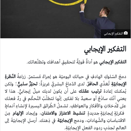
التفكير الإيجابي
التفكير الإيجابي
التفكير الإيجابي
هو أداةٌ قويّةٌ لتحقيقِ أهدافك وتطلّعاتك.
دمجُ السّلوكِ الهادفِ في حياتك اليوميّة هو إجراءٌ مُستمرّ. زراعةُ
النّظرةِ
الإيجابيّةِ
تُغذّي
الحافزَ
. لدى الدّماغِ البشريِّ غريزةٌ:
تحيّزٌ سلبيٌّ
؛ ولكن
يُمكنك إعادة
ترتيب عقلك
على أن يكونَ لديك ميلٌ إيجابيٌّ. هذا لا
يعني أنّك ساذَجٌ أو سعيدٌ بلا تفكير. إنّها تتطلّبُ التّحكّم في ردِّ فعلك
على المُدخلاتِ والأفكارِ والعواطفِ. تشملُ الطّرائق اليسيرة لإنشاءِ أنماطٍ
فكريّةٍ إيجابيّةٍ جديدةٍ
تنشيط الاعتزاز والامتنان
، وإيجاد
الإلهام
مِنَ
الاقتباساتِ والشّهاداتِ، ودمج
الإيجابيّة
في ذِهنك. أرسلِ الإيجابيّةَ إلى
العالمِ لجذبِ ردود الفعلِ الإيجابيّةِ.