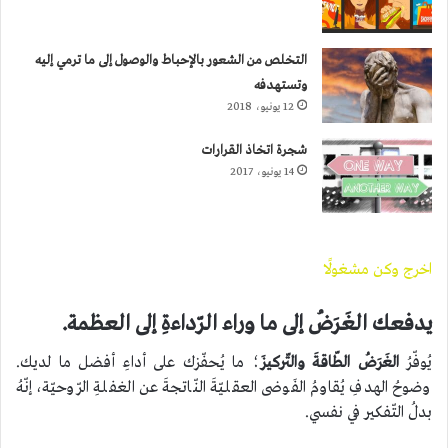
التخلص من الشعور بالإحباط والوصول إلى ما ترمي إليه
وتستهدفه
12 يونيو، 2018
شجرة اتخاذ القرارات
14 يونيو، 2017
اخرج وكن مشغولًا
يدفعك الغَرَضُ إلى ما وراء الرّداءةِ إلى العظمة.
يُوفّرُ
الغَرَضُ الطّاقةَ والتّركيزَ
؛ ما يُحفّزك على أداءِ أفضل ما لديك.
وضوحُ الهدفِ يُقاومُ الفَوضى العقليّةَ النّاتجةَ عن الغفلةِ الرّوحيّة، إنّهُ
بدلُ التّفكير في نفسي.