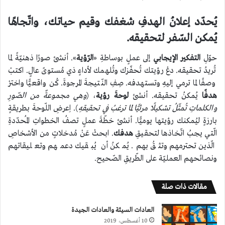
يُحدّد إعلانُ الهدفِ شغفك وقيم حياتك، واتّجاهًا
يُمكن السّفر لتحقيقه.
حوّلِ
التفكير الإيجابي
إلى عملٍ بوساطةِ «
الرّؤية
». أنشئ صورًا ذهنيّةً لما
تُريدُ تحقيقه. دعْ رؤيتك تُحفّزك وتُلهمك لأداءٍ ذي مُستوىً عالٍ. اكتبْ
وصفًا لما ترمي إليهِ وتستهدفه. صِفِ النّتيجةَ المرجوةَ. كُن واقعيًّا واخترْ
هدفًا
يُمكنُ تحقيقه. أنشئ
لوحةَ رؤية
، (
وهي مجموعةٌ من الصّورِ
والكلماتِ تُمثّلُ تشكيلًا مرئيًّا لما ترغبُ في تحقيقهِ
). اِعرضِ اللّوحةَ بطريقةٍ
بارزةٍ ليُمكنك رؤيتها يوميًّا. أنشئ خطّةَ عملٍ تصفُ الخطواتِ المُحدّدةِ
الّتي يجبُ اتّخاذها لتحقيقِ
هدفك
. ابحثْ عَنْ مُدخلاتٍ من الأشخاصِ
الّذين تحترمهم وتثقُ بهم. يُمكنُ أن يُبقيك دعمهم وتعليقاتهم
ونصائحهم العمليّة على الطّريقِ الصّحيح.
مقالات ذات صلة
العادات السيئة والعادات الجيدة
10 أغسطس، 2019