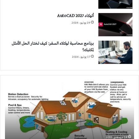
أتوكاد 2027 AutoCAD
29 يونيو، 2026
برنامج محاسبة لوكلاء السفر: كيف تختار الحل الأمثل
لمكتبك؟
17 يونيو، 2026
المنازل
الذكية
تستجيب
لحاجات
صاحبها
وتتواصل
معه
عبر
الجوال
18 ديسمبر، 2013