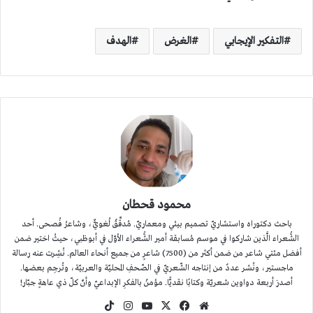
التفكير الإيجابي
الغرض
الهدف
محمود قحطان
باحث دكتوراه واستشاريّ تصميم بيئي ومعماريّ. مُدقِّقٌ لُغويٌّ، وشاعرُ فُصحى. أحد
الشُّعراء الَّذين شاركوا في موسم مُسابقة أمير الشُّعراء الأوّل في أبوظبي، حيثُ اختير ضمن
أفضل مئتي شاعر من ضمن أكثر من (7500) شاعرٍ من جميع أنحاء العالم. نُشِرت عنه رسالة
ماجستير، ونُشر عددٌ من إنتاجه الشّعريّ في الصّحفِ المحليّة والعربيّة، وتُرجِم بعضها.
أصدرَ أربعة دواوين شعريّة وكتابًا نقديًّا. مؤمنٌ بالفكرِ الإبداعيّ وأنّ كلّ ذي عاهةٍ جبّار!
موقع
‫X
فيسبوك
‫YouTube
انستقرام
‫TikTok