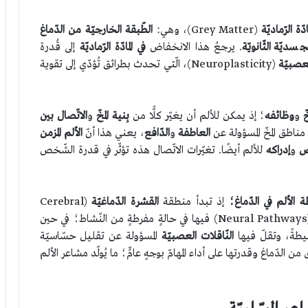
مادّة الرّماديّة
(Grey Matter)، وهي:
الطّبقة الخارجيّة من الدّماغ
ديّة الثّانويّة
. يرجعُ هذا الانخفاض
في المادّة الرّماديّة
إلى قُدرة
لعصبيّة
(Neuroplasticity)، الّتي تحدث بطرائق تُؤدّي إلى تقوية
خّ
و
وظائفه
؛ إذ يمكن للألم أن يغيّر كلًّا من
بِنية المخّ
و
الاتّصال بين
ن مناطق المخّ المسؤولة عن
العاطفة
و
الدّافع
، يعني هذا أنّ
الألم المزمن
يض
و
إدراكه
للألم أيضًا. تغيّرات الاتّصال هذه تؤثّر في قدرة الشّخص
 الألم في الدّماغ؛
إذ تبدأ منطقة
القشرة الدّماغيّة
(Cerebral
(Neural Pathways) فيها في حالةٍ مفرطةٍ من النّشاط؛ في حين
النّاقلات العصبيّة
المسؤولة عن تقليل حسّاسيّة
 الدّماغ وقدرتها على أداء المهامّ بوجهٍ عامٍّ؛ ما يُولّد مشاعر الألم