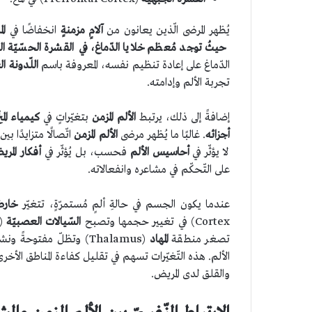
يُظهر المرضى الّذين يعانون من
آلامٍ مزمنةٍ
انخفاضًا في
ال
حيثُ توجد مُعظم خلايا الدّماغ، في القشرة الحسّيّة الجس
الدّماغ على إعادة تنظيم نفسه، المعروفة باسم
اللّدونة ا
تجربة الألم وإدامته.
إضافةً إلى ذلك، يرتبط
الألم المزمن
بتغيّراتٍ في
كيمياء الم
أجزائه
. غالبًا ما يُظهر مرضى
الألم المزمن
اتّصالًا متزايدًا بي
لا يؤثّر في
أحاسيس الألم
فحسب، بل يُؤثّر في
أفكار المر
على التّحكّم في مشاعره وانفعالاته.
عندما يكون الجسم في حالةِ ألمٍ مُستمرّةٍ، تتغيّر
خارطة
Cortex) في تغيير حجمها وتصبح
السّيالات العصبيّة
تصغر منطقة
المهاد
(Thalamus) وتظلّ مفتوحةً ونشيطةً، وتقلّ فيها
الألم. هذه التّغيّرات تسهم في تقليل كفاءة المناطق الأخرى من
والقلق لدى المريض.