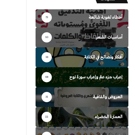
أخطاء لغوية شائعة
73
أساسيات الشعر
10
أفكار ونصائح في الكتابة
16
إعراب جزء عمّ وإعراب سورة نوح
68
العروض والقافية
31
العمارة الخضراء
22