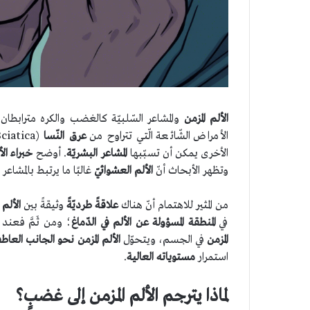
الألم المزمن
والمشاعر السّلبيّة كالغضب والكره مترابطان ا
الأمراض الشّائعة الّتي تتراوح من
عرق النّسا
(Sciatica) و
الأخرى يمكن أن تسبّبها
المشاعر البشريّة
. أوضح
خبراء الأ
وتظهر الأبحاث أنّ
الألم العشوائيّ
غالبًا ما يرتبط بالمشاع
من المثير للاهتمام أنّ هناك
علاقةً طرديّةً
وثيقةً بين
الألم
في
المنطقة المسؤولة عن الألم في الدّماغ
؛ ومن ثَمَّ فعند
المزمن
في الجسم، ويتحوّل
الألم المزمن
نحو الجانب العاطف
استمرار
مستوياته
العالية
.
لماذا يترجم الألم المزمن إلى غضبٍ؟