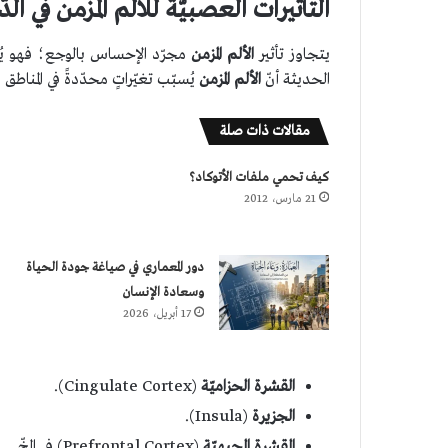
التّأثيرات العصبيّة للألم المُزمن في الد
يتجاوز تأثير
الألم المزمن
مجرّد الإحساس بالوجع؛ فهو يُح
الحديثة أنّ
الألم المزمن
يُسبّب تغيّراتٍ محدّدةً في المناطق 
مقالات ذات صلة
كيف تحمي ملفات الأتوكاد؟
21 مارس، 2012
دور المعماري في صياغة جودة الحياة
وسعادة الإنسان
17 أبريل، 2026
القشرة الحزاميّة
(Cingulate Cortex).
الجزيرة
(Insula).
القشرة الجبهيّة
(Prefrontal Cortex) في المخّ.