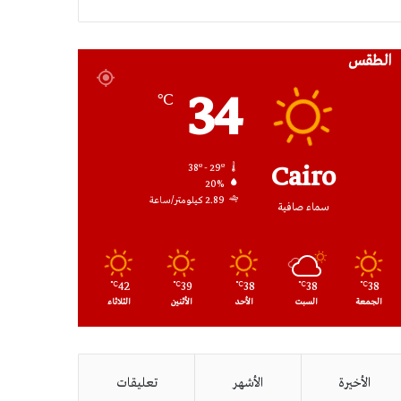
RSS
الطقس
34
℃
Cairo
38º - 29º
20%
2.89 كيلومتر/ساعة
سماء صافية
42
39
38
38
38
℃
℃
℃
℃
℃
الجمعة
السبت
الأحد
الأثنين
الثلاثاء
الأخيرة
الأشهر
تعليقات