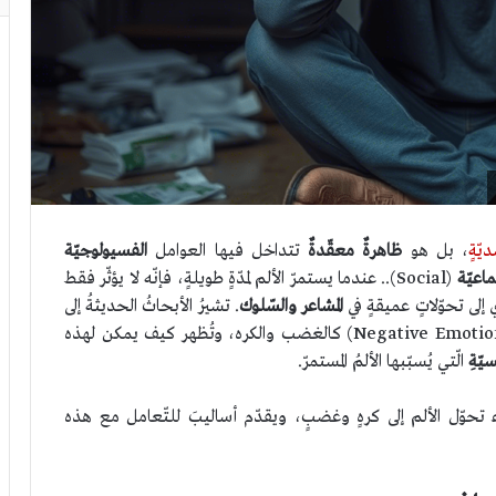
ّةٍ
، بل هو
ظاهرةٌ معقّدةٌ
تتداخل فيها العوامل
الفسيولوجيّة
ماعيّة
(Social).. عندما يستمرّ الألم لمدّةٍ طويلةٍ، فإنّه لا يؤثّر فقط
ي إلى تحوّلاتٍ عميقةٍ في
المشاعر
والسّلوك
. تشيرُ الأبحاثُ الحديثةُ إلى
(Negative Emotions) كالغضب والكره، وتُظهر كيف يمكن لهذه
سيّةِ
الّتي يُسبّبها الألمُ المستمرّ.
ء تحوّل الألم إلى كرهٍ وغضبٍ، ويقدّم أساليبَ للتّعامل مع هذه