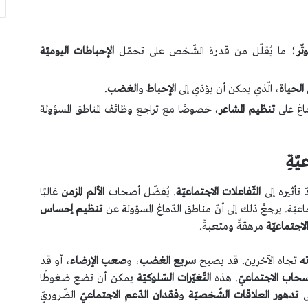
تّر
؛ ما يُقلّل من قدرة الشّخص على تحمّل
الإحباطات اليوميّة
الحياة
، الّذي يمكن أن يؤدّي إلى
الإحباط
و
الغضب
.
اغ على
تنظيم المشاعر
، خصوصًا مع تراجع وظائف المناطق المسؤولة
يّةِ
تأثيره إلى
التّفاعلات الاجتماعيّة
. يُفضّل أصحاب
الألم المزمن
غالبًا
عيّة. يرجعُ ذلك إلى أنّ مناطق الدّماغ المسؤولة عن
تنظيم إحساس
لاجتماعيّة
مرهقةً ومتعبةً.
ه
تجاه الآخرين. قد يصبح
سريع الغضب
، و
صعب الإرضاء
، أو قد
نسحاب
الاجتماعيّ
. هذه
التّغيّرات السّلوكيّة
يمكن أن تضع ضغوطًا
لى
تدهور العلاقات الشّخصيّة
و
فقدان الدّعم الاجتماعيّ
الضّروريّ