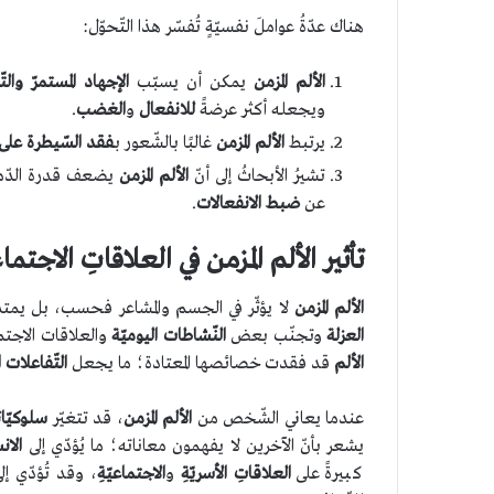
هناك عدّةُ عواملَ نفسيّةٍ تُفسّر هذا التّحوّل:
الألم المزمن
يمكن أن يسبّب
الإجهاد المستمرّ والتّو
ويجعله أكثر عرضةً
للانفعال
و
الغضب
.
يرتبط
الألم المزمن
غالبًا بالشّعور بـ
فقد السّيطرة على 
تشيرُ الأبحاثُ إلى أنّ
الألم المزمن
يضعف قدرة الدّم
عن
ضبط الانفعالات
.
تأثير الألم المزمن في العلاقاتِ الاجتماع
الألم المزمن
لا يؤثّر في الجسم والمشاعر فحسب، بل يمتدّ 
العزلة
وتجنّب بعض
النّشاطات اليوميّة
والعلاقات الاجتما
الألم
قد فقدت خصائصها المعتادة؛ ما يجعل
التّفاعلات
ا
عندما يعاني الشّخص من
الألم المزمن
، قد تتغيّر
سلوكيّات
يشعر بأنّ الآخرين لا يفهمون معاناته؛ ما يُؤدّي إلى
الا
كبيرةً على
العلاقاتِ الأسريّةِ
و
الاجتماعيّةِ
، وقد تُؤدّي إ