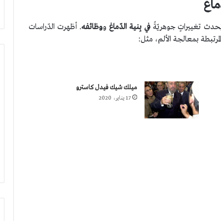
ّماغ
دث تغييراتٍ جوهريّةً
في بِنية الدّماغ
و
وظائفه
. أظهرت الدّراسات
المرتبطة بمعالجة الألم، مثل:
ميلك شيك فيدل كاسترو
17 يناير، 2020