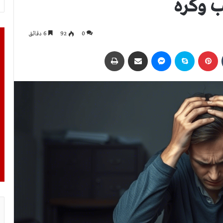
ب وكره
0
92
6 دقائق
بينتيريست
سكايب
ماسنجر
مشاركة عبر البريد
طباعة