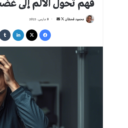
فهم تحول الألم إلى غض
تابع
أرسل
محمود قحطان
8 مارس، 2025
على
بريدا
فيسبوك
‫X
لينكدإن
X
إلكترونيا