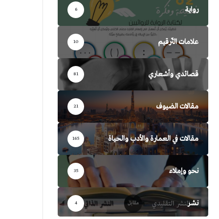
رواية
6
علامات التّرقيم
10
قصائدي وأشعاري
81
مقالات الضيوف
21
مقالات في العمارة والأدب والحياة
165
نحو وإملاء
35
نشر
4