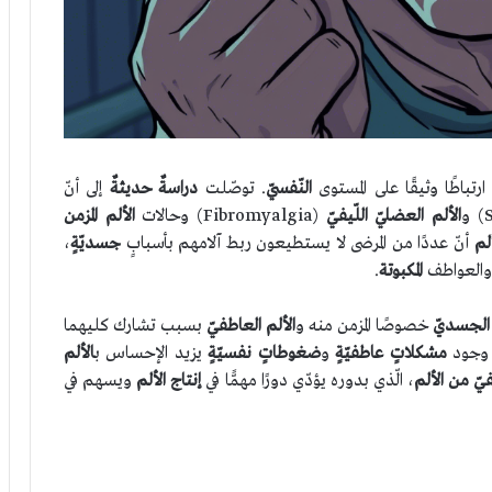
رتباطًا وثيقًا على المستوى
النّفسيّ
. توصّلت
دراسةٌ حديثةٌ
إلى أنّ
الألم العضليّ اللّيفيّ
(Fibromyalgia) وحالات
الألم المزمن
لم
أنّ عددًا من المرضى لا يستطيعون ربط آلامهم بأسبابٍ
جسديّةٍ
،
ر والعواطف
المكبوتة
.
 الجسديّ
خصوصًا المزمن منه و
الألم العاطفيّ
بسبب تشارك كليهما
 وجود
مشكلاتٍ عاطفيّةٍ
و
ضغوطاتٍ نفسيّةٍ
يزيد الإحساس ب
الألم
يّ من الألم
، الّذي بدوره يؤدّي دورًا مهمًّا في
إنتاج الألم
ويسهم في