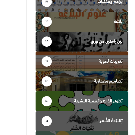
برامج ومكتبات
52
بلاغة
16
بين راحتين من ورق
25
تدريبات لغوية
14
تصاميم معمارية
28
تطوير الذات والتنمية البشرية
68
تِقنيَّاتُ الشِّعر
11