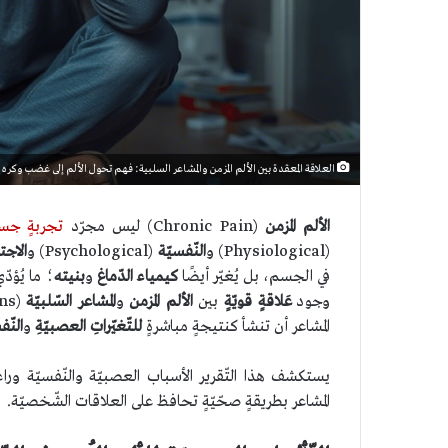
العلاقة المعقدة بين الألم المزمن والمشاعر السلبية: فهم تحول الألم إلى غضب وكره
الألم المزمن
(Chronic Pain) ليس مجرّد
تجربةٍ جسدي
(Physiological) و
النّفسيّة
(Psychological) و
الاجت
في الجسم، بل يُغيّر أيضًا
كيمياء الدّماغ
و
بنيته
؛ ما يُؤدّ
وجود
عَلاقةٍ قويّةٍ
بين
الألم المزمن
و
المشاعر السّلبيّة
المشاعر أن تنشأ كنتيجةٍ مباشرةٍ
للتّغيّراتِ العصبيّةِ
و
النّف
يستكشف هذا التّقرير الأسباب العصبيّة والنّفسيّة ورا
المشاعر بطريقةٍ صحّيّةٍ تحافظ على العلاقات الشّخصيّة.