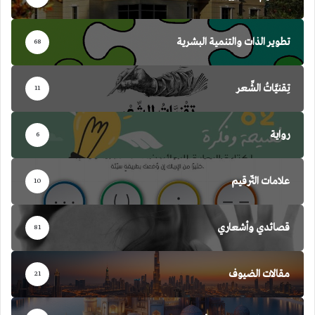
تطوير الذات والتنمية البشرية
68
تِقنيَّاتُ الشِّعر
11
رواية
6
علامات التّرقيم
10
قصائدي وأشعاري
81
مقالات الضيوف
21