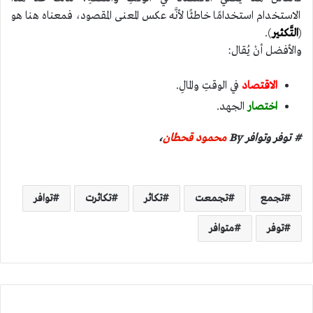
الاستخدام استخدامًا خاطئًا لأنَّه عكس المعنى المقصود، فمعناه هنا هو
(
التَّكثير
).
والأفضل أنْ يُقال:
الاقتصاد
في الوقتِ والمالِ.
اختصار
الجهد.
# توفر وتوافر By
محمود قحطان
،
تجمع
تجمعت
تكاثر
تكاثرت
توافر
توفر
متوافر