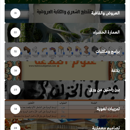
العروض والقافية
31
العمارة الخضراء
22
برامج ومكتبات
52
بلاغة
16
بين راحتين من ورق
25
تدريبات لغوية
14
تصاميم معمارية
28