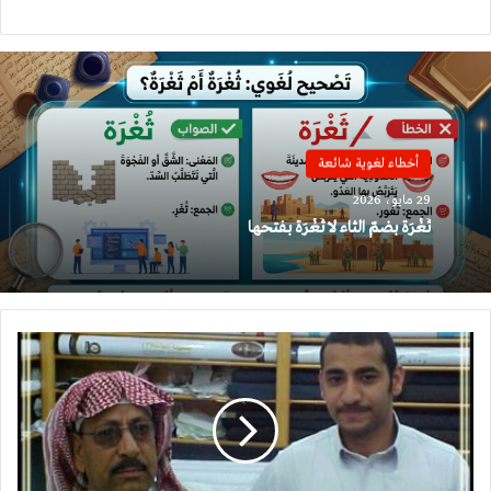
أخطاء لغوية شائعة
29 مايو، 2026
ثُغْرَة بضمّ الثاء لا ثَغْرَة بفتحها
قحطان
قاسم
نصر
في
ذمة
الله