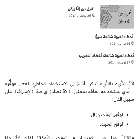
الفرق بين إذًا وإذن
26 نوفمبر، 2017
أخطاء لغوية شائعة سَويًّا
14 فبراير، 2014
أخطاء لغوية شائعة: أخطاء التعريب
17 نوفمبر، 2014
لأنَّ الشَّيء بالشَّيء يُذكر، أشيرُ إلى الاستخدامِ الخاطئِ للفعل «
وفَّر
»
الَّذي تستخدمه العامَّة بمعنى: (الاقتصاد) أي ضدَّ (الإسراف)، على
سبيل المثال:
توفير
الوقت والمال
توفير
الجهد.
فالقائلُ هنا يعني الاقتصاد في الوقتِ والنَّفقةِ؛ لذلك عُدَّ هذا