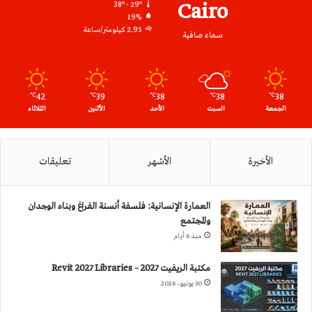
Cairo
38º - 29º
19%
2.95 كيلومتر/ساعة
سماء صافية
42
39
38
38
38
℃
℃
℃
℃
℃
الجمعة
السبت
الأحد
الأثنين
الثلاثاء
الأخيرة
الأشهر
تعليقات
العمارة الإنسانية: فلسفة أنسنة الفراغ وبناء الوجدان
والمجتمع
منذ 6 أيام
مكتبة الريفيت 2027 – Revit 2027 Libraries
30 يونيو، 2026