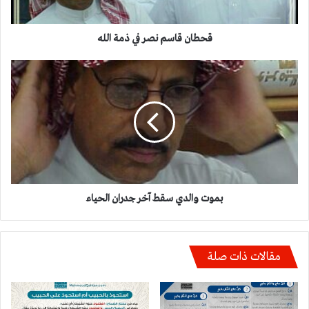
قحطان قاسم نصر في ذمة الله
بموت
والدي
سقط
آخر
جدران
الحياء
بموت والدي سقط آخر جدران الحياء
مقالات ذات صلة