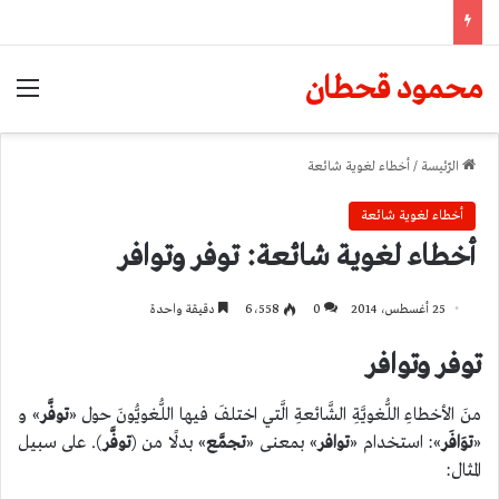
محمود قحطان
الق
الرّئيسة
/
أخطاء لغوية شائعة
أخطاء لغوية شائعة
أخطاء لغوية شائعة: توفر وتوافر
25 أغسطس، 2014
0
6٬558
دقيقة واحدة
توفر وتوافر
منَ الأخطاءِ اللُّغويَّةِ الشَّائعةِ الَّتي اختلفَ فيها اللُّغويُّونَ حول «
توفَّر
» و
«
توَافَر
»: استخدام «
توافر
» بمعنى «
تجمَّع
» بدلًا من (
توفَّر
). على سبيل
المثال: