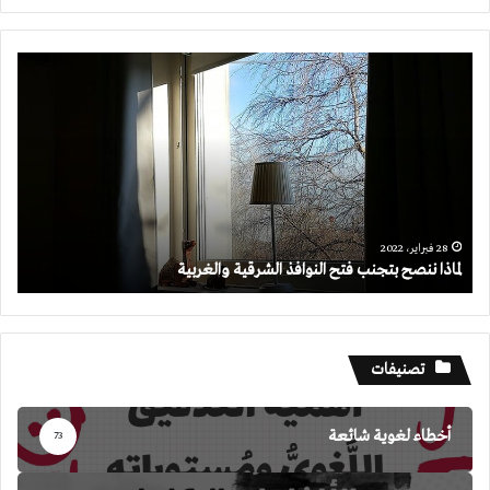
لماذا
ننصح
بتجنب
فتح
النوافذ
الشرقية
والغربية
28 فبراير، 2022
لماذا ننصح بتجنب فتح النوافذ الشرقية والغربية
تصنيفات
أخطاء لغوية شائعة
73