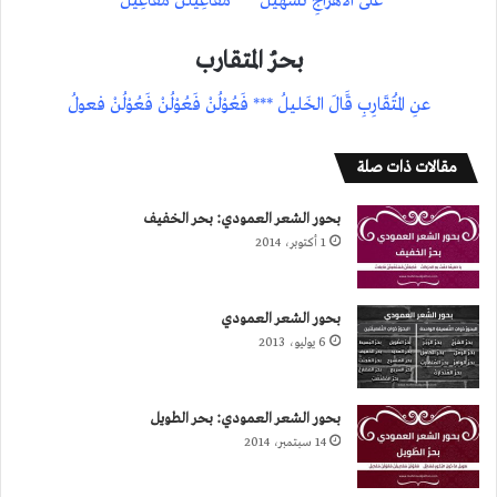
عَلى الأهْزَاجِ تَسْهيلُ *** مَفَاعِيلُنْ مَفَاعِيلُ
بحرُ المتقارب
عنِ المُتَقَارِبِ قََالَ الخَليلُ *** فَعُوْلُنْ فَعُوْلُنْ فَعُوْلُنْ فعولُ
مقالات ذات صلة
بحور الشعر العمودي: بحر الخفيف
1 أكتوبر، 2014
بحور الشعر العمودي
6 يوليو، 2013
بحور الشعر العمودي: بحر الطويل
14 سبتمبر، 2014