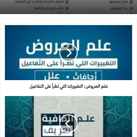
علم
العروض:
التغييرات
التي
تطرأ
على
التفاعيل
علم العروض: التغييرات التي تطرأ على التفاعيل
علم
القافية:
تعريف