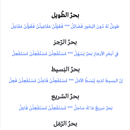
بحرُ الطّويل
طويلٌ لهُ دُونَ البُحُورِ فَضَائِلُ *** فَعُوْلُنْ مَفَاعِيلُنْ فَعُوْلُنْ مَفَاعِلُ
بحرُ الرّجز
في أبحُرِ الأرجَازِ بَحرٌ يَسْهُلُ *** مُسْتًفْعِلُنْ مُسْتًفْعِلُنْ مُسْتَفْعِلُ
بحرُ البَسيط
إنّ البسيطَ لدَيهِ يُبْسَطُ الأمَلُ *** مُسْتَفْعِلُنْ فَاعِلُنْ مُسْتَفْعِلُنْ فَعِلُ
بحرُ السّريع
بَحرٌ سَريعٌ مَا لهُ سَاحِلُ *** مُسْتَفْعِلُنْ مُسْتَفْعِلُنْ فَاعِلُ
بحرُ الرّمَل