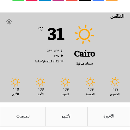
الموقع
الطقس
RSS
31
℃
Cairo
38º - 29º
37%
3.52 كيلومتر/ساعة
سماء صافية
40
38
39
39
38
℃
℃
℃
℃
℃
الخميس
الجمعة
السبت
الأحد
الأثنين
الأخيرة
الأشهر
تعليقات