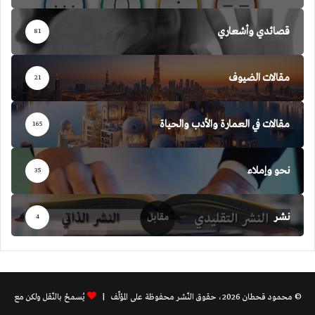
قصائدي وأشعاري
81
مقالات الضيوف
21
مقالات في العمارة والأدب والحياة
165
نحو وإملاء
35
نشر
4
© محمود قحطان 2026، حقوق النّشر محفوظة على المؤلّف |
يُسمحُ بالنّقل ولكن مع