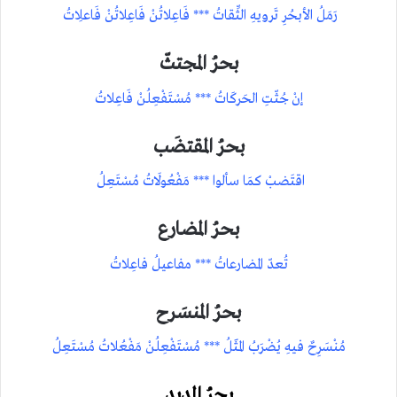
رَمَلُ الأبحُرِ تَرويهِ الثِّقاتُ *** فَاعِلاتُنْ فَاعِلاتُنْ فَاعلِاتُ
بحرُ المجتثّ
إنْ جُثّتِ الحَركَاتُ *** مُسْتَفْعِلُنْ فَاعِلاتُ
بحرُ المقتضَب
اقتَضبْ كمَا سألوا *** مَفْعُولَاتُ مُسْتَعِلُ
بحرُ المضارع
تُعدّ المضارعاتُ *** مفاعيلُ فاعِلاتُ
بحرُ المنسَرح
مُنْسَرِحٌ فيهِ يُضْرَبُ المَثَلُ *** مُسْتَفْعِلُنْ مَفْعُلاتُ مُسْتَعِلُ
بحرُ المديد