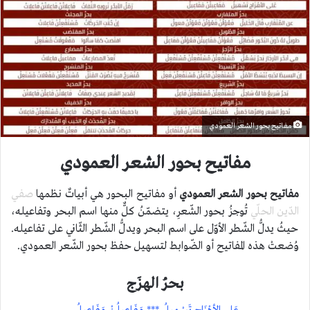
مفاتيح بحور الشعر العمودي
مفاتيح بحور الشعر العمودي
مفاتيح بحور الشعر العمودي
أو مفاتيح البحور هي أبياتٌ نظمها
صفي
الدّين الحلّي
تُوجزُ بحور الشّعرِ، يتضمّنُ كلٌّ منها اسم البحر وتفاعيله،
حيثُ يدلُّ الشّطر الأوّل على اسم البحر ويدلُّ الشّطر الثّاني على تفاعيله.
وُضعتْ هذه المفاتيح أو الضّوابط لتسهيل حفظ بحور الشّعر العمودي.
بحرُ الهزَج