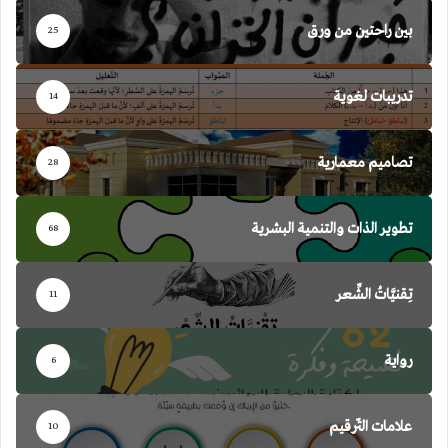
بين راحتين من ورق
25
تدريبات لغوية
14
تصاميم معمارية
28
تطوير الذات والتنمية البشرية
68
تِقنيَّاتُ الشِّعر
11
رواية
6
علامات التّرقيم
10