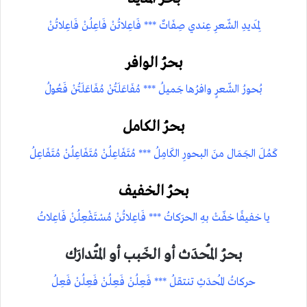
لِمَديدِ الشّعرِ عِندي صِفَاتٌ *** فَاعِلاتُنْ فَاعِلُنْ فَاعِلاتُنْ
بحرُ الوافر
بُحورُ الشّعرٍ وافرُها جَميلُ *** مُفَاعَلَتُنْ مُفَاعَلَتُنْ فَعُولُ
بحرُ الكامل
كَمُلَ الجَمَال منَ البحورِ الكَامِلُ *** مُتَفَاعِلُنْ مُتَفَاعِلُنْ مُتَفَاعِلُ
بحرُ الخفيف
يا خفيفًا خفّتْ بهِ الحرَكاتُ *** فَاعِلاتُنْ مُسْتَفْعِلُنْ فَاعِلاتُ
بحرُ المُحدَث أو الخَبب أو المُتدارَك
حركاتُ المُحدَثِ تنتقلُ *** فَعِلُنْ فَعِلُنْ فَعِلُنْ فَعِلُ