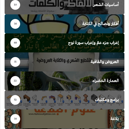
أساسيات الشعر
10
أفكار ونصائح في الكتابة
16
إعراب جزء عمّ وإعراب سورة نوح
68
العروض والقافية
31
العمارة الخضراء
22
برامج ومكتبات
52
بلاغة
16