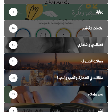
رواية
6
علامات التّرقيم
10
قصائدي وأشعاري
81
مقالات الضيوف
21
مقالات في العمارة والأدب والحياة
165
نحو وإملاء
35
نشر
4