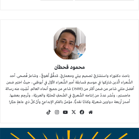
محمود قحطان
باحث دكتوراه واستشاريّ تصميم بيئي ومعماريّ. مُدقِّقٌ لُغويٌّ، وشاعرُ فُصحى. أحد
الشُّعراء الَّذين شاركوا في موسم مُسابقة أمير الشُّعراء الأوّل في أبوظبي، حيثُ اختير ضمن
أفضل مئتي شاعر من ضمن أكثر من (7500) شاعرٍ من جميع أنحاء العالم. نُشِرت عنه رسالة
ماجستير، ونُشر عددٌ من إنتاجه الشّعريّ في الصّحفِ المحليّة والعربيّة، وتُرجِم بعضها.
أصدرَ أربعة دواوين شعريّة وكتابًا نقديًّا. مؤمنٌ بالفكرِ الإبداعيّ وأنّ كلّ ذي عاهةٍ جبّار!
موقع
‫X
فيسبوك
‫YouTube
انستقرام
‫TikTok
الويب