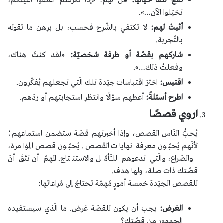
ضع نصًّا خياليًّا:
قل لهم: «إذا تكرّمتم أغلقوا أعينكم،
تخيّلوا الآن…».
أثبتْ لهم:
لا تكتفي بالشّرح فحسب، بل برهن ما تقوله
بالتّجربة.
شاركهم بقصّة أو طرفة شخصيّة:
«لقد كنتُ هناك،
وفعلتُ ذلك…».
اقتبس:
اخترْ اقتباسات جيّدة تلك الّتي تجعلهم يُفكّرون.
اطرح أسئلةً:
أعطهم سؤالًا وانتظر استجابتهم أو ردّهم.
اروي قصصًا
يُحبُّ النّاس القصص، وإذا أخبرتهم قصّة ستضمن استماعهم؛
لأنّهم يُحبّون معرفة نهايات القصص. يُحبّون قصص المؤامرة،
والصّراع، والّتي تدعوهم للتّأمّل والاستنتاج. المهمّ أن تثقَ أنّ
قصّتك ذات صلة، ولها هدف.
للقصص الجيّدة خمسة أمورٍ مُهمّة تحتاجُ إلى مُراعاتها:
الغرض:
يجب أن يكون للقصّة غرض. ما الّذي سيستفيده
الجمهور من قصّتك؟