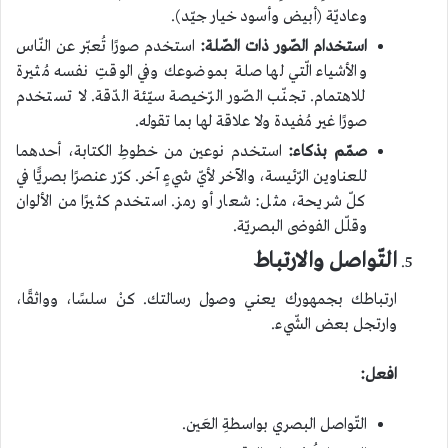
وعاديّة (أبيض وأسود خيار جيّد).
استخدام الصّور ذات الصّلة:
استخدم صورًا تُعبّر عن النّاس
والأشياء الّتي لها صلة بموضوعك وفي الوقتِ نفسه مُثيرة
للاهتمام. تجنّب الصّور الرّخيصة سيّئة الدّقة. لا تستخدم
صورًا غير مُفيدة ولا علاقة لها بما تقوله.
صمّم بذكاء:
استخدم نوعين من خطوطِ الكتابة، أحدهما
للعناوين الرّئيسة، والآخر لأيّ شيءٍ آخر. كرّر عنصرًا بصريًّا في
كلّ شريحة، مثل: شعار أو رمز. استخدم كثيرًا من الألوان
وقلّل الفوضى البصريّة.
التّواصل والارتباط
ارتباطك بجمهورك يعني وصول رسالتك. كنْ سلسًا، وواثقًا،
وارتجل بعض الشّيء.
افعل:
التّواصل البصري بواسطةِ العَين.