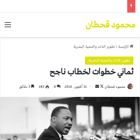
محمود قحطان
الق
الرّئيسة
/
تطوير الذات والتنمية البشرية
تطوير الذات والتنمية البشرية
ثماني خطوات لخطاب ناجح
تابع
أرسل
محمود قحطان
31 أكتوبر، 2016
0
183
3 دقائق
على
بريدا
X
إلكترونيا