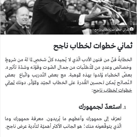
ثماني خطوات لخطاب ناجح
ثماني خطوات لخطاب ناجح
الخطابةُ فنٌ من فنون الأدب الّذي لا يُجيده كلّ شخصٍ لما لهُ من شروطٍ
وخصائص وعددٍ من المُتطلّبات من جمال الصّوت وقوّته وشدّة تأثيره.
بعضُ الخطباء وُلدوا بهذه الموهبة. مع بعض التّدريب واتّباع بعض
النّصائح يُمكن تحسين القُدرة على الخطاب الجيّد والمؤثّر. دونك
ثماني
خطوات لخطاب ناجح
:
استعدّ لجمهورك
تعرّف إلى جمهورك وأعطهم ما يُريدون. معرفة جمهورك وما
الّذي يتوقّعونه منك؛ هو الجانب الأكثر أهميّة لتأدية عرض ناجح.