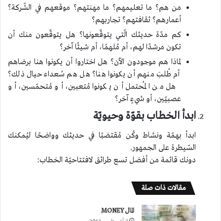
من هم؟ ما تعليمهم؟ ما مهنتهم؟ موقعهم في الشّركة؟
أعمارهم؟ ثقافتهم؟ تجاربهم؟
كم مدّة حديثك الّتي يتوقّعونها؟ هل يتوقّعون منك أن
تكون مرشدًا لهم، أم مُلهمًا، أم شيئًا آخر؟
لماذا هم موجودون الآن؟ هل اختاروا أن يكونوا هنا برضاهم
أم طُلبَ منهم أن يكونوا هنا؟ هل هم سُعداء حيال ذلك؟
هل من المُحتمل أن يكونوا مُتعبين، أو مُتحمّسين، أو
عصبيّين، أو شيءٍ آخر؟
ابدأ الخطاب بقوّة وحيويّة
ابدأ بهمّة ونشاط وكُن مُقتضبًا في حديثك وواضحًا ليُمكنك
السّيطرة على الجمهور.
دونك قائمة من أفضل تسع طرائق لافتتاحيّة الخطاب:
مقالات ذات صلة
المال MONEY