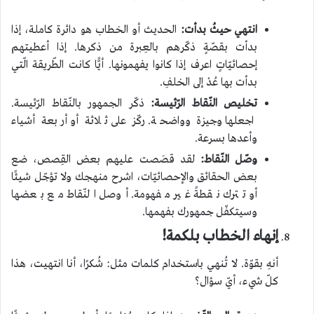
انتهي حيثُ بدأت:
الحديث أو الخطاب هو دائرة كاملة، إذا
بدأت بقصّةٍ ذكّرهم بالعِبرة من ذكرها. إذا أعطيتهم
إحصائيّاتٍ اعرف إذا كانوا يفهمونها. أيًّا كانت الطّريقة الّتي
بدأت بها عُدْ إلى الخلفِ.
تخليص النّقاط الرّئيسة:
ذكّر الجمهور بالنّقاط الرّئيسة.
اجعلها وجيزة وواضحة. ركّز على ثلاثة أو أربعة أشياء
وأعدها بسرعة.
وصّل النّقاط:
لقد قصَصت عليهم بعض القِصص، ضع
بعض الحقائق والإحصائيّات، اشرح منهجك ولا تؤجّل شيئًا
أو تترك نقطةً غير مفهومة. أوصل النّقاط مع بعضها
وسيتكفّل جمهورك بفهمها.
إنهاء الخطاب بلكمة!
أنهِ بقوّة. لا تُنهي باستخدام كلمات مثل: شُكرًا، أنا انتهيت، هذا
كلّ شيء، أيّ سؤال؟