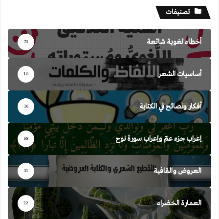
تصنيفات
أخطاء لغوية شائعة
73
أساسيات الشعر
10
أفكار ونصائح في الكتابة
16
إعراب جزء عمّ وإعراب سورة نوح
68
العروض والقافية
31
العمارة الخضراء
22