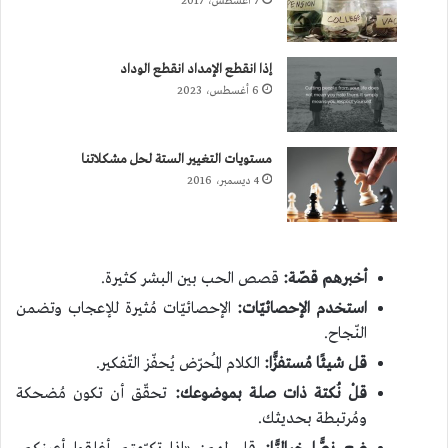
7 أغسطس، 2017
إذا انقطع الإمداد انقطع الوداد
6 أغسطس، 2023
مستويات التغيير الستة لحل مشكلاتنا
4 ديسمبر، 2016
أخبرهم قصّة:
قصص الحب بين البشر كثيرة.
استخدم الإحصائيّات:
الإحصائيّات مُثيرة للإعجاب وتضمن
النّجاح.
قل شيئًا مُستفزًّا:
الكلام المُحرّض يُحفّز التّفكير.
قلْ نُكتة ذات صلة بموضوعك:
تحقّق أن تكون مُضحكة
ومُرتبطة بحديثك.