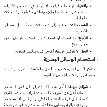
واقعيّة:
اجعلها حقيقيّة. لا تُبالغ في تضخيم الأشياء،
استخدم أشخاصًا حقيقيّن، وأماكن حقيقيّة، ومُشكلات
حقيقيّة.
الشّخصيّات:
تحتاجُ إلى شخصيّاتٍ تضعُها في سياقها
الصّحيح.
الصّراع:
ما القضيّة أو الحبكة؟ ابني قصّتك واجعلها تدور
حول الصّراع.
الحل:
لا تتركني مُعلّقًا، أخبرني كيف ستُنهي القصّة؟
استخدام الوسائل البصريّة
يتذكّرُ النّاس المعلومات بوجهٍ أفضل إذا دُعّمَت بالصّور، أو شرائح
جميلة ورسومات بيانيّة سهلة الفهم.
شرائح سهلة:
قَلِّص عدد الكلمات إلى أقلّ قدر. استخدم
كلماتٍ تُعبّرُ عن الشّريحة المُستخدمة ولا تستخدم فقراتٍ
كاملة. قلّل قوائم التّعداد النّقطي أو الرّقمي. لا تستخدمْ
رسوماتٍ بيانيّةٍ وجداول مُعقّدة. استخدم خلفيّات واضحة