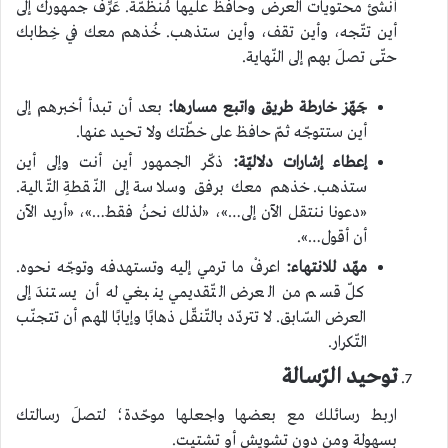
أنشئ محتويات العرض وحافظ عليها مُنظمّة. عَرِّف جمهورك إلى
أين تتّجه، وأين تقف، وأين ستذهب. خُذهم معك في خِطابك
حتّى تصلَ بهم إلى النّهاية.
جَهّز خارطة طريق واتبع مسارها:
بعد أن تبدأ أخبرهم إلى
أين ستتوجّه ثمّ حافظ على خطّتك ولا تحيد عنها.
إعطاء إشارات دلاليّة:
ذكّر الجمهور أين أنت وإلى أين
ستذهب. خذهم معك برفق وسلاسة إلى النّقطةِ التّالية.
«دعونا ننتقل الآن إلى…»، «لذلك نحنُ فقط…»، «أريد الآن
أن أقول…».
مهّد للانتهاء:
اعرفْ ما ترمي إليه وتستهدفه وتوجّه نحوه.
كلّ قسم من العرض التّقديمي ينبغي له أن يستندَ إلى
العرض السّابق. لا تتردّد بالتّنقّل ذهابًا وإيابًا المهم أن تتجنّب
التّكرار.
توحيد الرّسالة
اربط رسائلك مع بعضها واجعلها موحّدة؛ لتصلَ رسالتك
بسهولة ومن دون تشويش أو تشتيت.