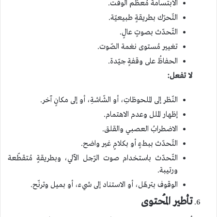
الابتسامةُ مُعظم الوقت.
التّحرّك بطريقةٍ طبيعيّة.
التّحدّث بصوتٍ عالٍ.
تغيير مُستوى نغمة الصّوت.
الحفاظُ على وقفةٍ جيّدة.
لا تفعل:
النّظر إلى الملحوظاتِ، أو الشّاشةِ، أو إلى مكانٍ آخر.
إظهار الملل وعدم الاهتمام.
الاضطرابُ العصبي والقلق.
التّحدّث ببطءٍ أو بكلامٍ غير واضح.
التّحدّث باستخدام صوت الرّجل الآلي، وبطريقةٍ مُتقطّعة
ورتيبة.
الوقوف بترهّل، أو الاستناد إلى شيء، أو بميل وترنّح.
تأطير المُحتوى