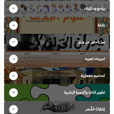
برامج ومكتبات
52
بلاغة
16
بين راحتين من ورق
25
تدريبات لغوية
14
تصاميم معمارية
28
تطوير الذات والتنمية البشرية
68
تِقنيَّاتُ الشِّعر
11