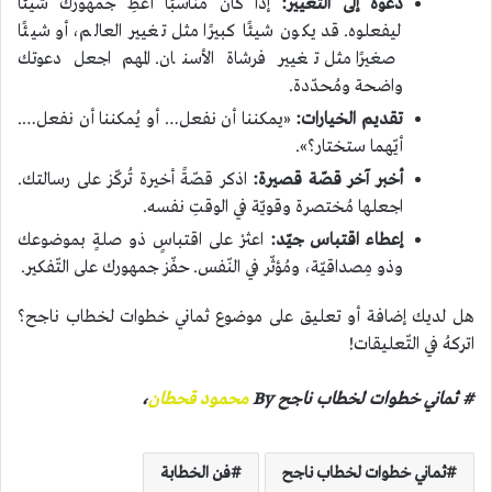
دعوة إلى التّغيير:
إذا كان مُناسبًا أعطِ جمهورك شيئًا
ليفعلوه. قد يكون شيئًا كبيرًا مثل تغيير العالم، أو شيئًا
صغيرًا مثل تغيير فرشاة الأسنان. المهم اجعل دعوتك
واضحة ومُحدّدة.
تقديم الخيارات:
«يمكننا أن نفعل… أو يُمكننا أن نفعل….
أيّهما ستختار؟».
أخبر آخر قصّة قصيرة:
اذكر قصّةً أخيرة تُركّز على رسالتك.
اجعلها مُختصرة وقويّة في الوقتِ نفسه.
إعطاء اقتباس جيّد:
اعثرْ على اقتباسٍ ذو صلةٍ بموضوعك
وذو مِصداقيّة، ومُؤثّر في النّفس. حفّز جمهورك على التّفكير.
هل لديك إضافة أو تعليق على موضوع ثماني خطوات لخطاب ناجح؟
اتركهُ في التّعليقات!
# ثماني خطوات لخطاب ناجح By
محمود قحطان
،
ثماني خطوات لخطاب ناجح
فن الخطابة