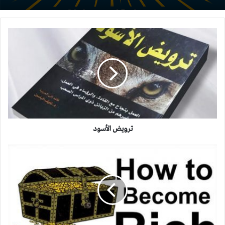
ترويض
الأسود
ترويض الأسود
أسرار
الثراء:
كيف
تصبح
غنيا
في
3
خطوات