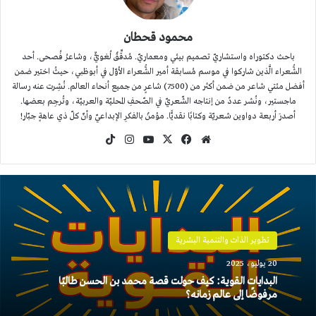
محمود قحطان
باحث دكتوراه واستشاريّ تصميم بيئي ومعماريّ. مُدقِّقٌ لُغويٌّ، وشاعرُ فُصحى. أحد
الشُّعراء الَّذين شاركوا في موسم مُسابقة أمير الشُّعراء الأوّل في أبوظبي، حيثُ اختير ضمن
أفضل مئتي شاعر من ضمن أكثر من (7500) شاعرٍ من جميع أنحاء العالم. نُشِرت عنه رسالة
ماجستير، ونُشر عددٌ من إنتاجه الشّعريّ في الصّحفِ المحليّة والعربيّة، وتُرجِم بعضها.
أصدرَ أربعة دواوين شعريّة وكتابًا نقديًّا. مؤمنٌ بالفكرِ الإبداعيّ وأنّ كلّ ذي عاهةٍ جبّار!
موقع
‫X
فيسبوك
‫YouTube
انستقرام
‫TikTok
الويب
تطوير الذات والتنمية البشرية
20 يوليو، 2025
البدايات القوية: كيف حولت قصة محمد بن الحسن طالبًا
مرفوضًا إلى عالم زمانه؟