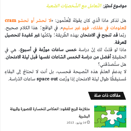
موضوع مُميّز
:
التّعامل مع الشّخصيّات الصّعبة
هل تذكر ماذا الّذي كان يقولهُ المُعلّمون: «
لا تحشر أو تحشو
cram
المعلومات في عقلك، فهو غير سليم
». في الواقع؛ هذا الكلام صحيح.
ربّما
قد تنجح في الامتحان
بهذه الطّريقة؛ ولكنّها
غير مُفيدة لتحصيل
المعرفة
.
ماذا لو قلتُ لك إنّ دراسة
خمس ساعات موزّعة في أسبوع
، هي في
الحقيقةِ
أفضل من دراسة الخمس السّاعات نفسها قبل ليلة الامتحان
.
هل ستُصدّقني؟
لا يدعمُ العلمُ هذه النّصيحة فحسب، بل أنت لا تحتاجُ إلى البقاءِ
مُستيقظًا طوال ليلة الامتحان إذا وزّعت
space out
ساعات الدّراسة.
مقالات ذات صلة
متلازمة المربع المفقود: انعكاس للخسارة المتصورة والمرونة
البشرية
14 يونيو، 2023