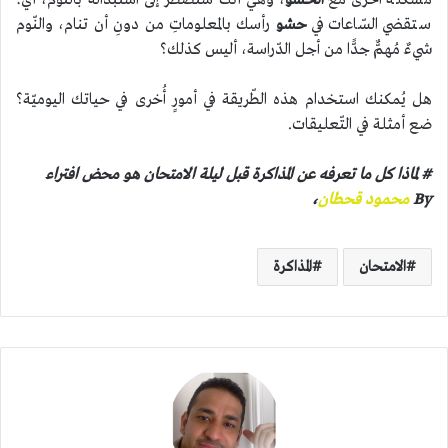
مُشكلة أخرى مع
الحشو
، وهي أنّك ستضطرّ إلى استبداله بالنّوم، أي:
ستقضي السّاعات في
حشو
رأسك بالمعلوماتِ من دونِ أن تنام، والنّوم
شيءٌ مُهمٌّ جدًّا من أجل الدّراسة، أليس كذلك؟
هل يُمكنك استخدام هذه الطّريقة في أمورٍ أُخرى في حياتك اليوميّة؟
ضع أمثلة في التّعليقات.
# لماذا كل ما تعرفه عن المذاكرة قبل ليلة الامتحان هو محض افتراء
By
محمود قحطان
،
الامتحان
المذاكرة