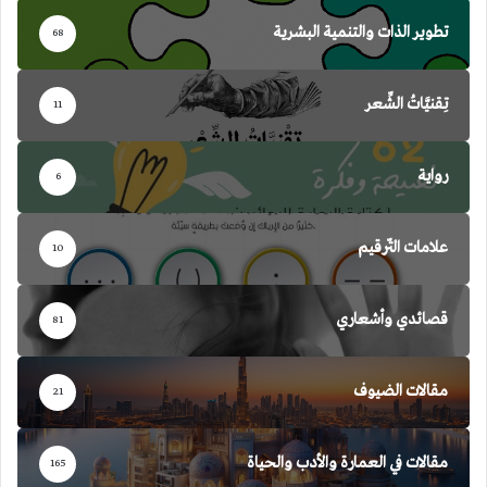
تطوير الذات والتنمية البشرية
68
تِقنيَّاتُ الشِّعر
11
رواية
6
علامات التّرقيم
10
قصائدي وأشعاري
81
مقالات الضيوف
21
مقالات في العمارة والأدب والحياة
165