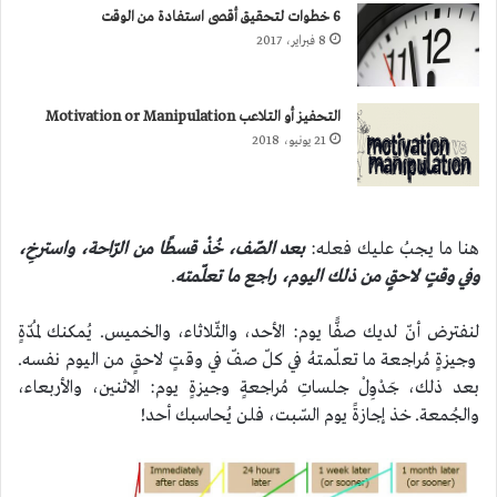
6 خطوات لتحقيق أقصى استفادة من الوقت
8 فبراير، 2017
التحفيز أو التلاعب Motivation or Manipulation
21 يونيو، 2018
هنا ما يجبُ عليك فعله:
بعد الصّف، خُذْ قسطًا من الرّاحة، واسترخِ،
وفي وقتٍ لاحقٍ من ذلك اليوم، راجع ما تعلّمته
.
لنفترض أنّ لديك صفًّا يوم: الأحد، والثّلاثاء، والخميس. يُمكنك لمُدّةٍ
وجيزةٍ مُراجعة ما تعلّمتهُ في كلّ صفّ في وقتٍ لاحقٍ من اليوم نفسه.
بعد ذلك، جَدْوِلْ جلساتِ مُراجعةٍ وجيزةٍ يوم: الاثنين، والأربعاء،
والجُمعة. خذ إجازةً يوم السّبت، فلن يُحاسبك أحد!