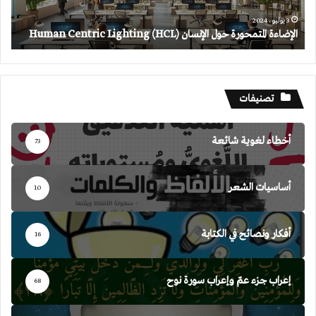
Lighting
3 يوليو، 2024
الإضاءة المتمحورة حول الإنسان (HCL) Human Centric Lighting
تصنيفات
أخطاء لغوية شائعة
73
أساسيات الشعر
10
أفكار ونصائح في الكتابة
16
إعراب جزء عمّ وإعراب سورة نوح
68