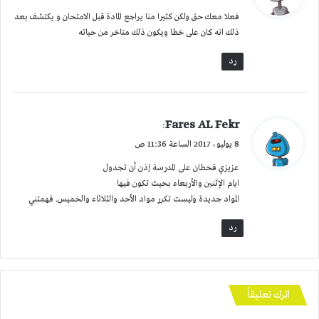
و
فعلا معك حق ولكن كثيرا منا يراجع المادة قبل الامتحان و يكتشف بعد
ل
ذلك انه كان على خطا ويكون ذلك متاخر من حياته
رد
ي
Fares AL Fekr
:
ق
8 يوليو، 2017 الساعة 11:36 ص
و
عزيزي قحطان على المدرسة إذن أن تجدول
ل
ايام الإثنين والأربعاء بحيث تكون فيها
المواد جديدة وليست تكرر مواد الأحد والثلاثاء والخميس. فهمتني
رد
اترك تعليقاً