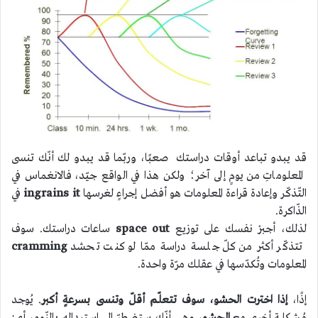
قد يبدو تباعد أوقات دراستك صعبًا، وربّما قد يبدو لك أنّك تنسى
المعلوماتِ من يومٍ إلى آخر؛ ولكن هذا في الواقع جيّد، فالانغماس في
التّذكّر وإعادة قراءة المعلومات هو أفضل إجراءٍ لغرسها
ingrains it
في
الذّاكرة.
لذلك، أجبرْ نفسك على توزيع
space out
ساعات دراستك. سوف
تتذكّر أكثر من كلّ جلسة دراسة ممّا لو كنت تحشد
cramming
المعلومات وتُكدّسها في عقلك مرّة واحدة.
إذًا،
إذا اخترت الحشو، سوف تتعلّم أقلّ وتنسى بسرعةٍ أكبر
. يُوجد