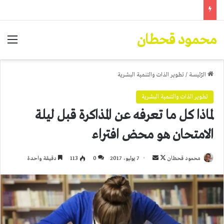
محمود قحطان
الق
الرّئيسة
/
تطوير الذات والتنمية البشرية
تطوير الذات والتنمية البشرية
لماذا كل ما تعرفه عن المذاكرة قبل ليلة
الامتحان هو محض افتراء
تابع
أرسل
محمود قحطان
7 يوليو، 2017
0
113
دقيقة واحدة
على
بريدا
X
إلكترونيا