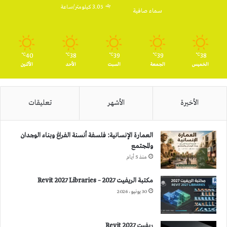
3.05 كيلومتر/ساعة
سماء صافية
40
38
39
39
38
℃
℃
℃
℃
℃
الخميس
الجمعة
السبت
الأحد
الأثنين
الأخيرة
الأشهر
تعليقات
العمارة الإنسانية: فلسفة أنسنة الفراغ وبناء الوجدان
والمجتمع
منذ 5 أيام
مكتبة الريفيت 2027 – Revit 2027 Libraries
30 يونيو، 2026
ريفيت 2027 Revit