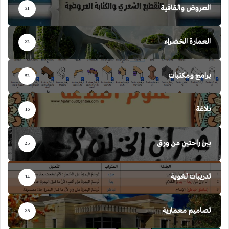
العروض والقافية
31
العمارة الخضراء
22
برامج ومكتبات
52
بلاغة
16
بين راحتين من ورق
25
تدريبات لغوية
14
تصاميم معمارية
28