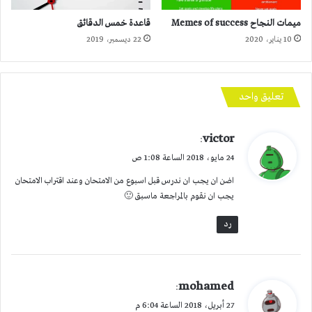
ميمات النجاح Memes of success
قاعدة خمس الدقائق
10 يناير، 2020
22 ديسمبر، 2019
تعليق واحد
ي
victor
:
ق
24 مايو، 2018 الساعة 1:08 ص
و
اضن ان يجب ان ندرس قبل اسبوع من الامتحان وعند اقتراب الامتحان
ل
يجب ان نقوم بالمراجعة ماسبق 🙂
رد
ي
mohamed
:
ق
27 أبريل، 2018 الساعة 6:04 م