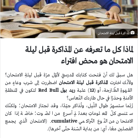
المذاكرة قبل ليلة الامتحان
لماذا كل ما تعرفه عن المذاكرة قبل ليلة
الامتحان هو محض افتراء
هل سبقَ لك أنْ فتحت كتابك المدرسيّ لأوّل مرّة قبل ليلةِ الامتحان؟
ولأنّك اخترت
المذاكرة قبل ليلة الامتحان
اضطررت إلى شرب وعاءٍ من
القهوةِ الطّازجة، أو (
12
) علبة
ريد بول
Red Bull
لتكون في المنطقةِ
الآمنةِ وحذرًا في حال طاردك النّعاس؟
رُبّما ستسهرُ طوال اللّيل، وتُذاكر جيّدًا، وقد تجتاز الامتحان؛ ولكنّك
ستنسى كلّ المعلوماتِ بعدئذٍ أسرع من الصّوت؛ خاصّة إذا كان
الامتحان من النّوع التّراكمي
cumulative
. (الامتحان الّذي يجمع
الفصلين معًا، أي: من بداية السّنة حتّى آخرها).