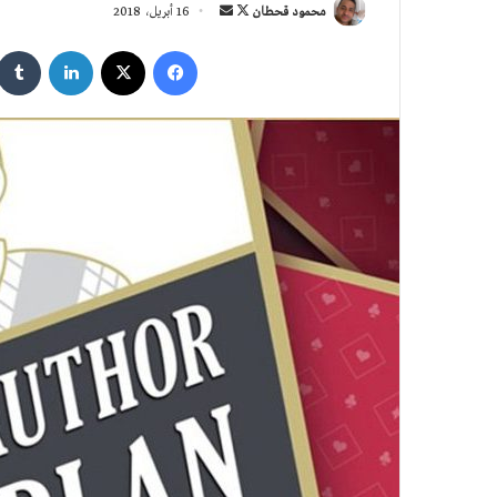
تابع
أرسل
محمود قحطان
16 أبريل، 2018
على
بريدا
فيسبوك
‫X
لينكدإن
X
إلكترونيا