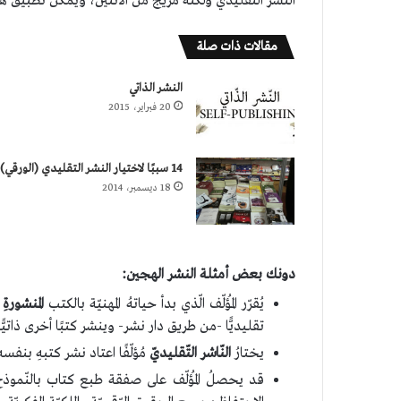
النّشر التّقليدي ولكنّه مزيجٌ من الاثنين، ويُمكن تطبي
مقالات ذات صلة
النشر الذاتي
20 فبراير، 2015
14 سببًا لاختيار النشر التقليدي (الورقي)
18 ديسمبر، 2014
دونك بعض أمثلة النشر الهجين:
يُقرّر المُؤلّف الّذي بدأ حياتهُ المهنيّة بالكتب
المنشورةِ 
تقليديًّا -من طريق دار نشر- وينشر كتبًا أخرى ذاتيًّا
يختارُ
النّاشر التّقليديّ
مُؤلّفًا اعتاد نشر كتبهِ بنفسه (
قد يحصلُ المُؤلّف على صفقة طبع كتاب بالنّموذج ال