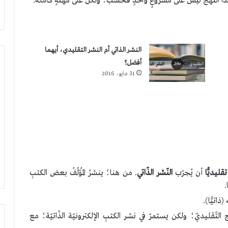
ق هذا النّهج ليس على مشروعٍ واحدٍ فحسب؛ ولكن على مهنةٍ كاملة.
النشر الذاتي أم النشر التقليدي، أيهما
أفضل؟
31 مايو، 2016
تقليديًّا
أن يُجرّب
النّشر الذّاتي
. من هنا؛ ينشرُ المُؤلّفُ بعض الكتبِ
.
ذاتيًّا).
تّقليديّ؛ ولكن يستمرّ في نشر الكتبِ الإلكترونيّة الذّاتيّة؛ مع