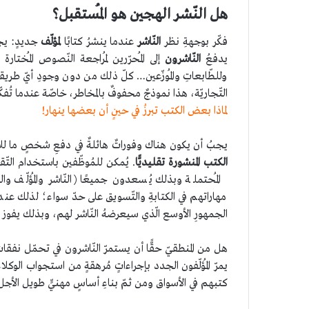
هل النّشر الهجين هو المُستقبل؟
فكّر بوجهةِ نظر
النّاشر
عندما ينشرُ كتابًا
لمؤلّف
جديدٍ: يج
يدفعُ
النّاشرون
إلى المُحرّرين لمُراجعة النّصوص المُخت
وللطّابعاتِ والمُوزّعين… كلّ ذلك من دون وجودِ أيّ طريقة
التّجاريّة، هذا نموذجٌ محفوفٌ بالمخاطر، خاصّة عندما تُفكّ
لماذا بعض الكتب تبرزُ في حينٍ أن بعضها ينهار!
يجبُ أن يكون هناك وفوراتٌ هائلةٌ في دفعِ شخصٍ ما للا
الكتب المنشورة تقليديًّا
. يُمكن للمُوظّفين باستخدام التّ
المُحتملة وبذلك يُسعدون جميعًا (النّاشر والمُؤلّف وال
مهاراتهم في الكتابةِ والتّسويق على حدّ سواء؛ لذلك عند
الجمهورِ الأوسع الّذي سيعرضهُ النّاشر لهم، وبذلك يفوز 
هل من المنطقيّ حقًّا أن يستمرّ النّاشرون في تحمّل نف
يمرّ المُؤلّفون الجدد بإجراءاتٍ مُرهقةٍ من استجواب الوك
كتبهم في الأسواق ومن ثمّ بناءِ أساسٍ مهنيٍّ طويل الأجل؟