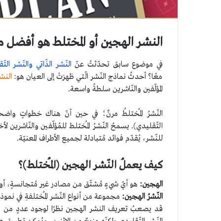
النشر الهجين أو المختلط هو أفضل ما 
في موضوع سابق تحدّثتُ عنّ
النّشر الذّاتي والنّشر الت
معًا؟ أحدثُ نماذج النّشر الّتي ظهرَتْ إلى العيان هو:
النش
المؤلّفين والنّاشرين سلطةً واسعة.
النّشرُ المُختلطُ مرنٌ؛ في حين أنّ هناك خطواتٍ واضحةً
التّقليدي). يسمحُ النّشرُ المُختلط للمُؤلّفين والنّاشر
للنّشر، يُقدّم فوائد مُتبادلة لجميع الأطراف المعنيّة.
كيف يعملُ النّشر الهجين (المُختلط)؟
الهجين:
هو أيّ شيءٍ مُشتّق من مصادر غير مُتجانسةٍ، أو 
النّشرُ الهجين:
مجموعة من أنواع النّشر المُختلفةِ في نموذج
قد يصعبُ تعريف النشر الهجين نظرًا لوجود عددٍ من الاختل