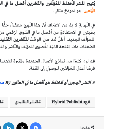
يُتيح النّشر المُختلط للمُؤلّفين والنّاشرين أفضل ما في العا
المُؤلّفين
. هو نموذجٌ مثالي.
في النّهايةِ لا بدّ من الاعتراف أنّ هذا النّهج معقولٌ حقًّا
بطيئين في الاستفادةِ من أفضل ما في السّوق الرّقمي من ال
للمؤلَّف الجديد. أظنُّ قد حان الوقتُ
للنّاشرين التّقليد
الصّفقات ذات المنفعة الماليّة القُصوى للمؤلّف والنّاشر وال
قد نرى كثيرًا من نماذج الأعمال الجديدة والمثيرة للاهتمام ال
فرصًا أعدل للمُؤلفين للوصولِ إلى القمّة.
# النشر الهجين أو المختلط هو أفضل ما في العالمين By
مح
Hybrid Publishing
النشر التقليدي
ا
فيسبوك
‫X
لين
شاركها