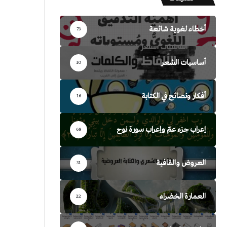
أخطاء لغوية شائعة
73
أساسيات الشعر
10
أفكار ونصائح في الكتابة
16
إعراب جزء عمّ وإعراب سورة نوح
68
العروض والقافية
31
العمارة الخضراء
22