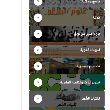
برامج ومكتبات
52
بلاغة
16
بين راحتين من ورق
25
تدريبات لغوية
14
تصاميم معمارية
28
تطوير الذات والتنمية البشرية
68
تِقنيَّاتُ الشِّعر
11