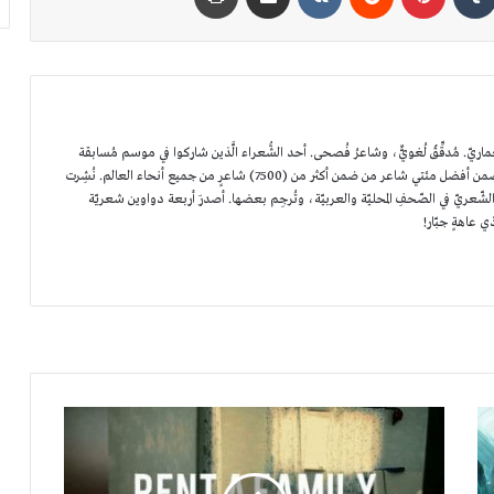
. مُدقِّقٌ لُغويٌّ، وشاعرُ فُصحى. أحد الشُّعراء الَّذين شاركوا في موسم مُسابقة
أمير الشُّعراء الأوّل في أبوظبي، حيثُ اختير ضمن أفضل مئتي شاعر من ضمن أكثر من (7500) شاعرٍ من جميع أنحاء العالم. نُشِرت
ّعريّ في الصّحفِ المحليّة والعربيّة، وتُرجِم بعضها. أصدرَ أربعة دواوين شعريّة
ذي عاهةٍ جبّار!
استئجار
عائلة