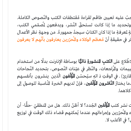
بُ عليه تعيين طاقم لقراءة مُقتطفات الكتب والنّصوص الكاملة.
ارة وتحديد ما إذا كانت تستحقّ النّشر، ويدفعون لمُصمّمي الكتب،
ٍ لمعرفةِ ما إذا كان الكتابُ سيجدُ جمهورهُ. من وجهةِ نظر الأعمال
ر في حقيقةِ أنّ
مُعظم الوكلاء والمُحرّرين يعترفون بأنّهم لا يعرفون
طّلاع على
الكتبِ المنشورةِ ذاتيًّا
بوساطة الإنترنت بدلًا من استخدام
قييمات والمُراجعات، والنّظر في عيّنات النّصوص، بتحديد النّجاحات
قارئ). في الوقتِ ذاتهِ سيُحسّن
المُؤلّفون
الّذين ينشرون بأنفسهم
ما يختارُ
النّاشرون المُؤلّفين
، فإنّ لديهم الخبرة المُناسبة للوصولِ إلى
كلاهما.
قات نشر كتب
المُؤلّفين
الجُدد؟ لا أظنّ ذلك. هل من المنطقيّ -حقًّا- أن
لاء والمُحرّرين وإجراءاتهم عندما يُمكنهم قضاء ذلك الوقت في توزيع
 في الأغلب لا.