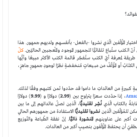
لفوائد؟
ختيار المُؤلّفين الّذي نشروا -بالفعل- بأنفسهم ولديهم جمهور. هذا
 الكتب ستُباع تلقائيًّا للجمهور الموجود والمُعجبين الحاليّين.
كلّ
ريقة لمعرفة أيّ الكتب ستُفجّر قائمة الكتب الأكثر مبيعًا وأيُّها
لكتَابُ أو المُؤلّفُ من مبيعاتٍ مُنخفضةٍ نظرًا لوجودِ جمهورٍ جاهزٍ،
ٍ كبيرةٍ من العائداتِ ما داموا قد حدّدوا ثمن كتبهم وفقًا لذلك.
، إذا حدّدت سعرًا يتراوح بين (
2.99
) دولارًا و (
9.99
) دولارًا
بلةً بالكتاب الّذي
نُشِر تقليديًّا
، الّذين تصلُ عائداتهم إلى ما بين
مكن للمُؤلّفين الّذين
نشروا تقليديًّا
الاستفادة من جمهورهم الحالي
ات أكبر على عناوينهم
المنشورة ذاتيًّا
. إنّ نفقة الطّباعة والتّوزيع
منطقيّ أن يحتفظ المُؤلّفون بنصيبٍ أكبر من العائدات.