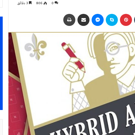
0
806
3 دقائق
بينتيريست
سكايب
ماسنجر
مشاركة عبر البريد
طباعة