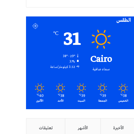
RSS
الطقس
31
℃
Cairo
38º - 29º
37%
3.52 كيلومتر/ساعة
سماء صافية
40
38
39
39
38
℃
℃
℃
℃
℃
الخميس
الجمعة
السبت
الأحد
الأثنين
الأخيرة
الأشهر
تعليقات