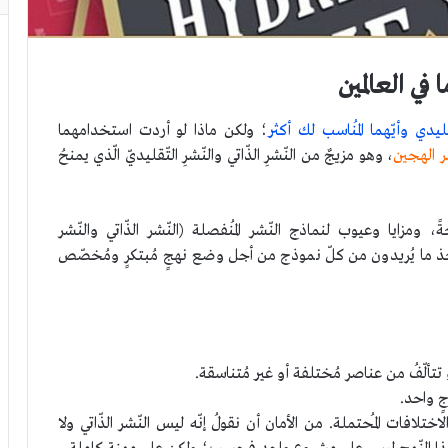
في العالمين
ّقليدي وأيّهما المُناسب لك أكثر
؛ ولكن ماذا لو أردت استخدامهما
ر الهجين
، وهو مزيجٌ من النّشرِ الذّاتي والنّشرِ التّقليديّ الّذي يمنحُ
، ومزايا وعيوب لنماذج النّشر المُنفصلة (النّشر الذّاتي والنّشر
ين لأخذ ما يُريدون من كلّ نموذج من أجل وضع نهجٍ مُبتكرٍ ومُخصّص
تتألّفُ من عناصر مُختلفة أو غير مُتناسقة.
ٍ واحد.
افات المُحتملة. من الأمان أن نقولُ إنّه ليس النّشر الذّاتي ولا