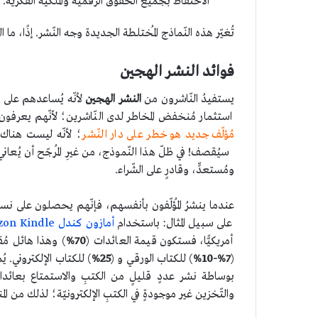
الاحتفاظ بجميع الحقوق الرّقميّة والملكيّة الفكريّة.
تُغيّر هذه النّماذج المُختلطة الجديدة وجه النّشر. إذًا، ما ا
فوائد النشر الهجين
يستفيدُ النّاشرون من
النشر الهجين
لأنّه يُساعدهم على ا
استثمار مُنخفض المخاطر لدى النّاشرين؛ لأنّهم يعرفون أنّ
مُؤلّف جديد هو خطر على دار النّشر
؛ لأنّه ليست هناك ط
سيُقصف! في ظلّ هذا النّموذج، من غيرِ المُرجّح أن يُعاني ا
ومُستعدٍّ، وقادرٍ على الشّراء.
عندما ينشرُ المُؤلّفون بأنفسهم، فإنّهم يحصلون على نسبة
على سبيل المثال: باستخدام
أمازون كندل Amazon Kindle
أمريكيًّا، فستكون قيمة العائدات (
70%
) وهذا هائل مُقا
(
7%-10%
) للكتاب الورقي و (
25%
) للكتاب الإلكتروني. يُ
بوساطة نشر عددٍ قليلٍ من الكتبِ والاستمتاع بعائد
والتّخزين غير موجودةٍ في الكتبِ الإلكترونيّة؛ لذلك من ال