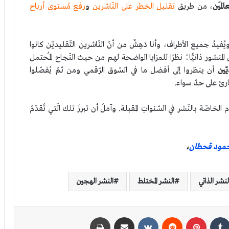
لمَين
، من طريق
تقليل الخطر على النّاشرين
و
رفع مُستوى أرباح
 ويُفيدُ جميع الأطراف، وأنا دَهِشٌ من أنّ النّاشرين التّقليديّن كانوا
منشور ذاتيًّا؛ نظرًا للمزايا الواضحة لهم من حيث النّجاح المُحتمل
يّين
أن ينظروا إلى أفضل ما في السّوق الرّقمي ومن ثمّ يُفصّلوا
قارئ على حدّ سواء.
خاصّة بالنّشر في السّنواتِ المقبلة. وآملُ أن تبرزَ تلك الّتي تُقدّمُ
مود قحطان
،
لنشر الذاتي
النشر المختلط
النشر الهجين
كدإن
بينتيريست
مشاركة عبر البريد
طباعة