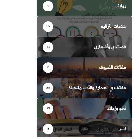
رواية
6
علامات التّرقيم
10
قصائدي وأشعاري
81
مقالات الضيوف
21
مقالات في العمارة والأدب والحياة
165
نحو وإملاء
35
نشر
4