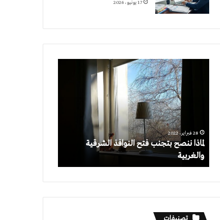
17 يونيو، 2026
لماذا
ننصح
بتجنب
فتح
النوافذ
الشرقية
والغربية
28 فبراير، 2022
لماذا ننصح بتجنب فتح النوافذ الشرقية
والغربية
تصنيفات