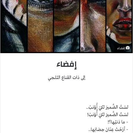
إفضاء
إفضاء
إلى ذات القناع الثلجي
لسْتُ الضَّميرَ لكيْ أُؤنبْ..
لسْتُ الضَّميرَ لكيْ أُُؤنبْ!
– ما ذنبُها؟!
– أرْخَتْ عِنَانَ حِصَانِها..