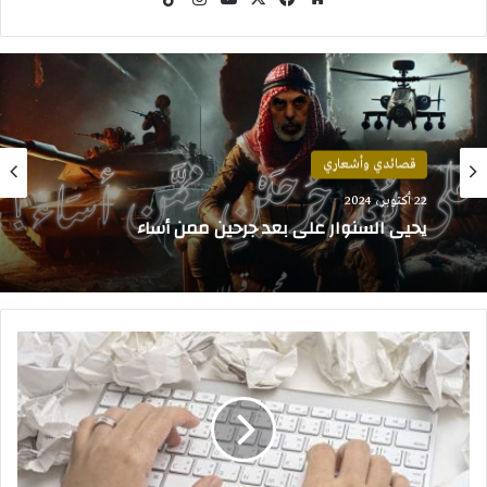
الويب
قصائدي وأشعاري
22 أكتوبر، 2024
يحيى السنوار على بعد جرحين ممن أساء
8
خطوات
لتحرير
كتاباتك