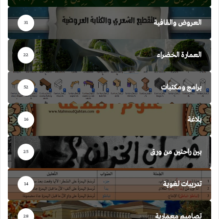
العروض والقافية
31
العمارة الخضراء
22
برامج ومكتبات
52
بلاغة
16
بين راحتين من ورق
25
تدريبات لغوية
14
تصاميم معمارية
28