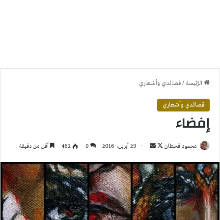
الرّئيسة
/
قصائدي وأشعاري
قصائدي وأشعاري
إفضاء
تابع
أرسل
محمود قحطان
29 أبريل، 2016
0
462
أقل من دقيقة
على
بريدا
X
إلكترونيا