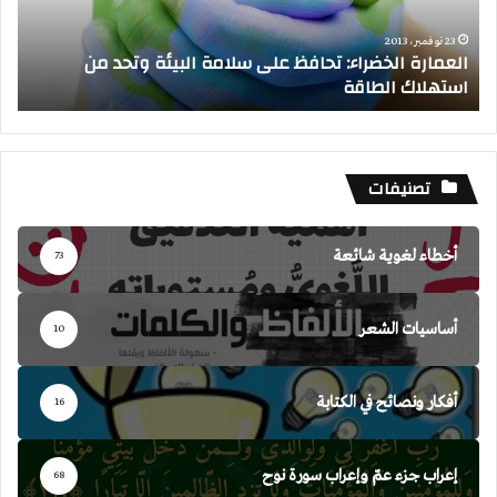
وتحد
من
23 نوفمبر، 2013
العمارة الخضراء: تحافظ على سلامة البيئة وتحد من
استهلاك
استهلاك الطاقة
ال
الطاقة
تصنيفات
أخطاء لغوية شائعة
73
أساسيات الشعر
10
أفكار ونصائح في الكتابة
16
إعراب جزء عمّ وإعراب سورة نوح
68