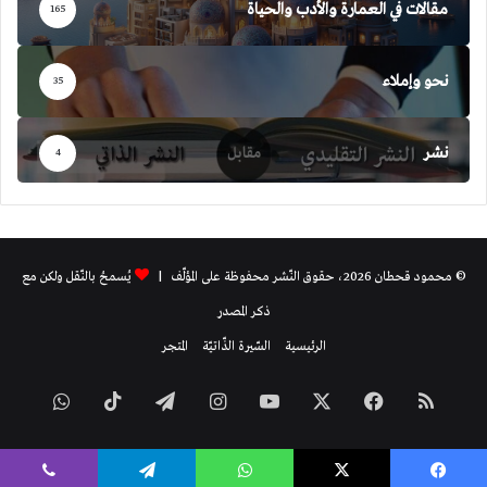
مقالات في العمارة والأدب والحياة
165
نحو وإملاء
35
نشر
4
© محمود قحطان 2026، حقوق النّشر محفوظة على المؤلّف |
يُسمحُ بالنّقل ولكن مع
ذكر المصدر
الرئيسية
السّيرة الذّاتيّة
المتجر
ملخص
فيسبوك
‫X
‫YouTube
انستقرام
تيلقرام
‫TikTok
واتساب
الموقع