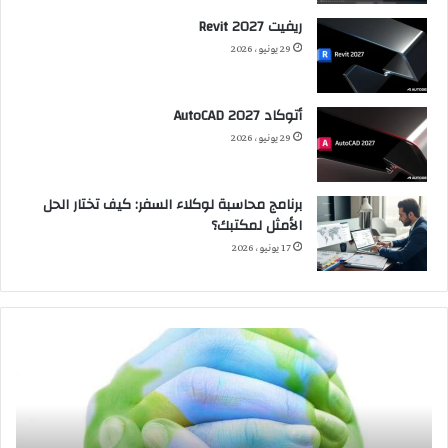
ريفيت 2027 Revit
29 يونيو، 2026
أتوكاد 2027 AutoCAD
29 يونيو، 2026
برنامج محاسبة لوكلاء السفر: كيف تختار الحل
الأمثل لمكتبك؟
17 يونيو، 2026
العمارة
الت
الخضراء:
البي
تحافظ
ilic
على
ign
سلامة
البيئة