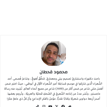
محمود قحطان
باحث دكتوراه واستشاريّ تصميم بيئي ومعماريّ. مُدقِّقٌ لُغويٌّ، وشاعرُ فُصحى. أحد
الشُّعراء الَّذين شاركوا في موسم مُسابقة أمير الشُّعراء الأوّل في أبوظبي، حيثُ اختير ضمن
أفضل مئتي شاعر من ضمن أكثر من (7500) شاعرٍ من جميع أنحاء العالم. نُشِرت عنه رسالة
ماجستير، ونُشر عددٌ من إنتاجه الشّعريّ في الصّحفِ المحليّة والعربيّة، وتُرجِم بعضها.
أصدرَ أربعة دواوين شعريّة وكتابًا نقديًّا. مؤمنٌ بالفكرِ الإبداعيّ وأنّ كلّ ذي عاهةٍ جبّار!
موقع
‫X
فيسبوك
‫YouTube
انستقرام
‫TikTok