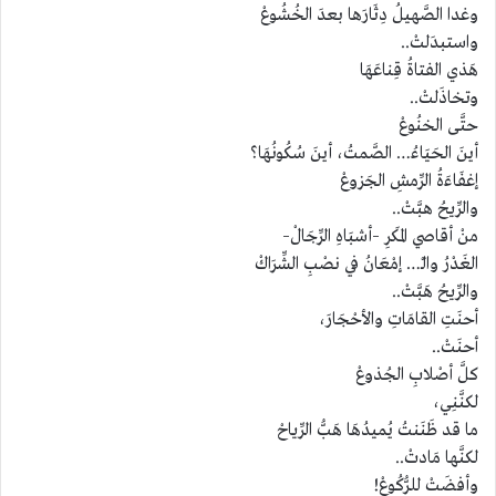
وغدا الصَّهيلُ دِثَارَها بعدَ الخُشُوعْ
واستبدَلتْ..
هَذي الفتاةُ قِناعَهَا
وتخاذَلتْ..
حتَّى الخنُوعْ
أينَ الحَيَاءُ… الصَّمتُ، أينَ سُكُونُهَا؟
إغفَاءَةُ الرِّمشِ الجَزوعْ
والرِّيحُ هبَّتْ..
منْ أقاصي المَكرِ –أشبَاهِ الرِّجَالْ–
الغَدْرُ والـْ… إمْعَانُ في نصْبِ الشِّرَاكْ
والرِّيحُ هَبَّتْ..
أحنَتِ القامَاتِ والأحْجَارَ،
أحنَتْ..
كلَّ أصْلابِ الجُذوعْ
لكنَّنِي،
ما قد ظَنَنتُ يُميدُهَا هَبُّ الرِّياحْ
لكنَّها مَادتْ..
وأفضَتْ للرُّكُوعْ!