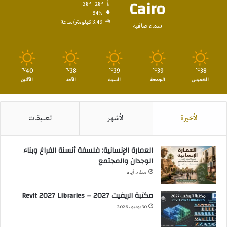
Cairo
38º - 28º
54%
3.49 كيلومتر/ساعة
سماء صافية
40
38
39
39
38
℃
℃
℃
℃
℃
الخميس
الجمعة
السبت
الأحد
الأثنين
الأخيرة
الأشهر
تعليقات
العمارة الإنسانية: فلسفة أنسنة الفراغ وبناء
الوجدان والمجتمع
منذ 5 أيام
مكتبة الريفيت 2027 – Revit 2027 Libraries
30 يونيو، 2026