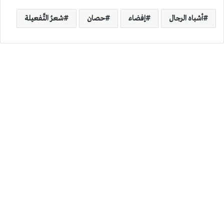
أشباه الرجال
إفضاء
حصان
شعرُ التَّفعيلة