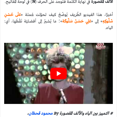
الألف المقصورة
في نهاية الكلمة فتوجد على الحرف (
N
) في لوحة المفاتيح.
أخيرًا، هذا الفيديو الطّريف يُوضّحُ كيف تحوّلت جُملة «
عَلَى حُسْنِ
سُلُوكِهِ
» إلى «
عَلِي حَسَنْ سَلّوكَة
»؛ ما يُشيرُ إلى أفضليّة نَقْطَها، أي:
الياء.
# التمييز بين الياء والألف المقصورة
By
محمود قحطان
،