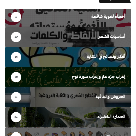
أخطاء لغوية شائعة
73
أساسيات الشعر
10
أفكار ونصائح في الكتابة
16
إعراب جزء عمّ وإعراب سورة نوح
68
العروض والقافية
31
العمارة الخضراء
22