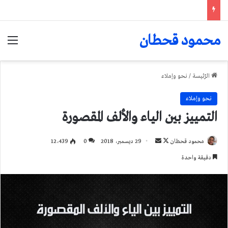
محمود قحطان
الق
الرّئيسة
/
نحو وإملاء
نحو وإملاء
التمييز بين الياء والألف المقصورة
تابع
أرسل
محمود قحطان
29 ديسمبر، 2018
0
12٬439
على
بريدا
دقيقة واحدة
X
إلكترونيا