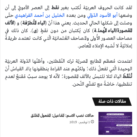
لقد كانت الحروف العربيّة تُكتب بغير
نقط
إلى العصر الأمويّ إلى أن
وضعها
أبو الأسود الدّؤلي
ومن بعده
الخليل بن أحمد الفراهيدي
حتّى
وصلت إلى شكلها الحالي الحديث. يعني هذا أنّ (
الياء المُتطرّفة
) و (
الألف
المقصورة/الياء المُهملة
) كان يُكتبان من دون نقطٍ (
ى
). كان ذلك في
مصاحف العصور الأُولى والمصاحف العُثمانيّة الّتي كانت تعتمد طريقةً
إملائيّةً لا تُشبه الإملاء المُعاصر.
اعتمدت مُعظم المطابع المصريّة ترك النّقطتين، وأظنّها الدّولة العربيّة
الوحيدة الّتي تفعلُ ذلك؛ ولكنّهم عند القراءة ينطقونها ياءً. القياسُ أَنْ
تُنْقَطَ
الياءُ لئلا تلتبسُ بالألف المقصورة؛ لأنّه لا يوجد سببٌ مُقنعٌ لعدمِ
تنقطيها، خاصّةً مع تفشّي اللّحن.
مقالات ذات صلة
حالات نصب الاسم: المفاعيل: المفعول المطلق
1 نوفمبر، 2019