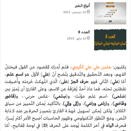
أنواع الخبر
25 ديسمبر، 2012
العدد 8
12 مايو، 2023
يكتبون:
جلسَ علي علي الكُرسي
، فلم تُدرك المقصود من القول فيختلّ
الفهم، وبعد التّحقيق والتّدقيق يتّضح أنّ (
علي
) الأوّل هو
اسم علم
،
أمّا (
علي
) الثّاني فهو
حرف الجرّ
(
على
) الّذي انتُهكتْ حُرمته وأُضيفت
نقطتين تحته، فما عادَ أحدٌ يُفرّقهُ عن الاسم، وعلى القارئ أن يُميّز بين
(
سَلمى)
-اسم علم مؤنّث- و(
سِلمي)
-عكس حربي-، و
(قاضى
وقاضي)
، و
(راعى وراعي)
، و
(إلى وإلي)
. بالتّأكيد يُمكن التّمييز من سياق
الكلام؛ ولكن يُمكن تسهيل مُهمّة القارئ بتمييز الحرفين عند كتابة
النّص، ومع التّطوّر التّكنولوجي وظهور الحاسبات أصبح الأمر أكثر يُسرًا،
فحرف
الياء
في آخر الكلمة يُوجد على الحرف (
D
) في لوحة المفاتيح، أمّا