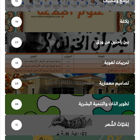
برامج ومكتبات
52
بلاغة
16
بين راحتين من ورق
25
تدريبات لغوية
14
تصاميم معمارية
28
تطوير الذات والتنمية البشرية
68
تِقنيَّاتُ الشِّعر
11