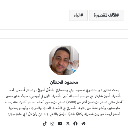
الألف المقصورة
الياء
محمود قحطان
باحث دكتوراه واستشاريّ تصميم بيئي ومعماريّ. مُدقِّقٌ لُغويٌّ، وشاعرُ فُصحى. أحد
الشُّعراء الَّذين شاركوا في موسم مُسابقة أمير الشُّعراء الأوّل في أبوظبي، حيثُ اختير ضمن
أفضل مئتي شاعر من ضمن أكثر من (7500) شاعرٍ من جميع أنحاء العالم. نُشِرت عنه رسالة
ماجستير، ونُشر عددٌ من إنتاجه الشّعريّ في الصّحفِ المحليّة والعربيّة، وتُرجِم بعضها.
أصدرَ أربعة دواوين شعريّة وكتابًا نقديًّا. مؤمنٌ بالفكرِ الإبداعيّ وأنّ كلّ ذي عاهةٍ جبّار!
موقع
‫X
فيسبوك
‫YouTube
انستقرام
‫TikTok