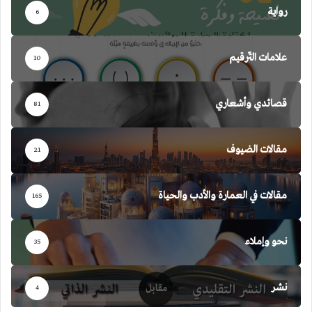
رواية
6
علامات التّرقيم
10
قصائدي وأشعاري
81
مقالات الضيوف
21
مقالات في العمارة والأدب والحياة
165
نحو وإملاء
35
نشر
4