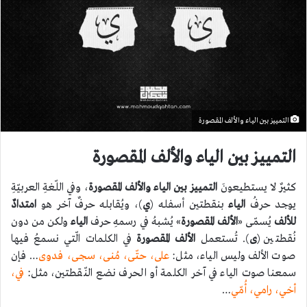
التمييز بين الياء والألف المقصورة
التمييز بين الياء والألف المقصورة
كثيرٌ لا يستطيعونَ
التمييز بين الياء والألف المقصورة
، وفي اللّغةِ العربيّةِ
يوجد حرفُ
الياء
بنقطتين أسفله (
ي
)، ويُقابله حرفٌ آخر هو
امتدادٌ
للألف
يُسمّى «
الألف المقصورة
» يُشبهُ في رسمهِ حرف
الياء
ولكن من دون
نُقطتين (
ى
). تُستعمل
الألف المقصورة
في الكلمات الّتي نسمعُ فيها
صوت الألف وليس الياء، مثل:
على، حتّى، مُنى، سجى، فدوى
… فإن
سمعنا صوت الياء في آخر الكلمة أو الحرف نضع النّقطتين، مثل:
في،
أخي، رامي، أُمّي
…