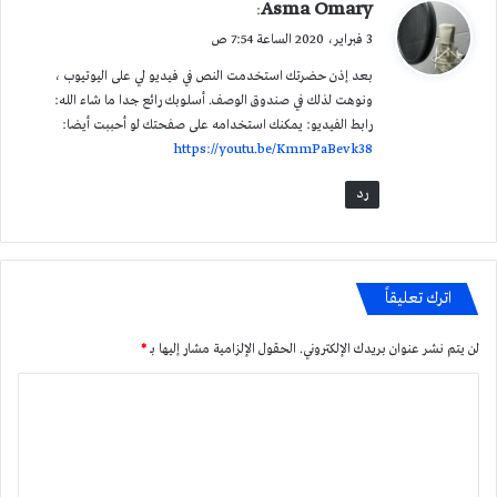
ي
Asma Omary
:
ق
3 فبراير، 2020 الساعة 7:54 ص
و
بعد إذن حضرتك استخدمت النص في فيديو لي على اليوتيوب ،
ل
ونوهت لذلك في صندوق الوصف. أسلوبك رائع جدا ما شاء الله:
رابط الفيديو: يمكنك استخدامه على صفحتك لو أحببت أيضا:
https://youtu.be/KmmPaBevk38
رد
اترك تعليقاً
لن يتم نشر عنوان بريدك الإلكتروني.
الحقول الإلزامية مشار إليها بـ
*
ا
ل
ت
ع