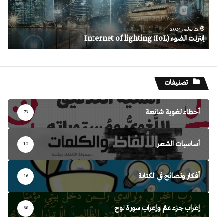
22 يوليو، 2024
إنترنت الضوء Internet of lighting (IoL)
تصنيفات
أخطاء لغوية شائعة
73
أساسيات الشعر
10
أفكار ونصائح في الكتابة
16
إعراب جزء عمّ وإعراب سورة نوح
68