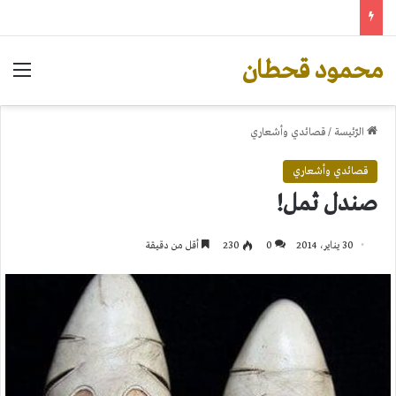
محمود قحطان
الق
الرّئيسة
/
قصائدي وأشعاري
قصائدي وأشعاري
صندل ثمل!
30 يناير، 2014
0
230
أقل من دقيقة