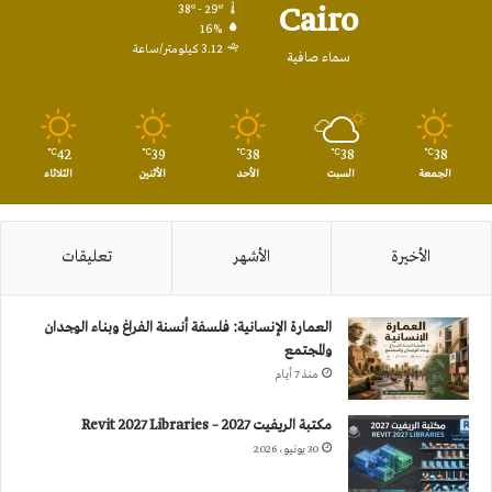
Cairo
38º - 29º
16%
3.12 كيلومتر/ساعة
سماء صافية
42
39
38
38
38
℃
℃
℃
℃
℃
الجمعة
السبت
الأحد
الأثنين
الثلاثاء
الأخيرة
الأشهر
تعليقات
العمارة الإنسانية: فلسفة أنسنة الفراغ وبناء الوجدان
والمجتمع
منذ 7 أيام
مكتبة الريفيت 2027 – Revit 2027 Libraries
30 يونيو، 2026