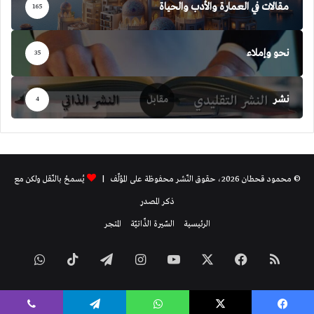
مقالات في العمارة والأدب والحياة
165
نحو وإملاء
35
نشر
4
© محمود قحطان 2026، حقوق النّشر محفوظة على المؤلّف |
يُسمحُ بالنّقل ولكن مع
ذكر المصدر
الرئيسية
السّيرة الذّاتيّة
المتجر
ملخص
فيسبوك
‫X
‫YouTube
انستقرام
تيلقرام
‫TikTok
واتساب
الموقع