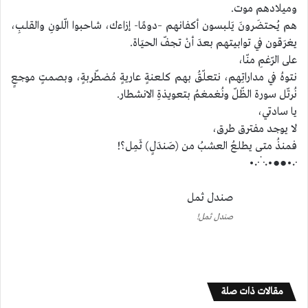
وميلادهم موت.
هم يُحتضَرونَ يَلبسون أكفانهم –دومًا- إزاءك، شاحبوا الّلونِ والقلبِ،
يغرَقون في توابيتهم بعدَ أنْ تجفّ الحيَاة.
على الرّغمِ منّا،
نتوهُ في مداراتِهم، نتعلّقُ بهم كلعنةٍ عاريةٍ مُضطّربةٍ، وبصمتٍ موجعٍ
نُرتّل سورة الظّلّ ونُغمغمُ بتعويذةِ الانشطار.
يا سادتي،
لا يوجد مفترق طرق،
فمنذُ متى يطلعُ العشبُ من (صَندَلٍ) ثَمِل؟!
·٠•●●•٠·˙·٠•
صندل ثمل
صندل ثمل!
مقالات ذات صلة