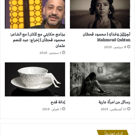
تَجِيْئِيْنَ وَحْدَكِ | محمود قحطان
برنامج حكايتي مع المكان | مع الشاعر:
Mahmoud Qahtan
محمود قحطان | إخراج: عبد المنعم
عثمان
8 سبتمبر، 2020
1 سبتمبر، 2020
رسائل من امرأة عارية
إدانة قدح
17 أغسطس، 2019
7 فبراير، 2019
اترك تعليقاً