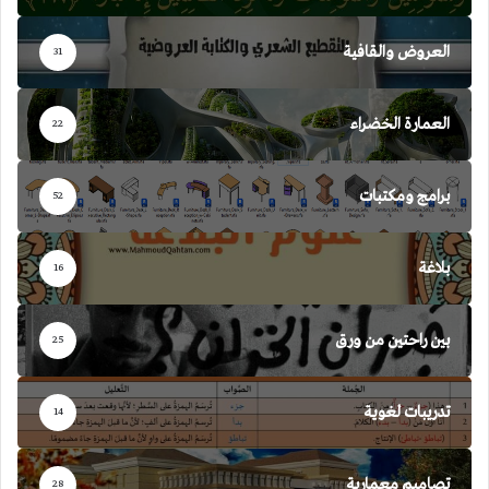
العروض والقافية
31
العمارة الخضراء
22
برامج ومكتبات
52
بلاغة
16
بين راحتين من ورق
25
تدريبات لغوية
14
تصاميم معمارية
28