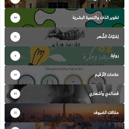
تطوير الذات والتنمية البشرية
68
تِقنيَّاتُ الشِّعر
11
رواية
6
علامات التّرقيم
10
قصائدي وأشعاري
81
مقالات الضيوف
21