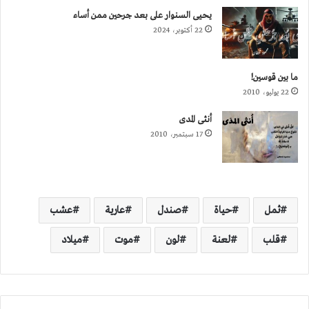
يحيى السنوار على بعد جرحين ممن أساء
22 أكتوبر، 2024
ما بين قوسين!
22 يوليو، 2010
أنثى المدى
17 سبتمبر، 2010
ثمل
حياة
صندل
عارية
عشب
قلب
لعنة
لون
موت
ميلاد