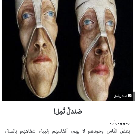
صندل ثمل
صَندلٌ ثَمِل!
·٠•●●•٠·˙·٠•
بعضُ النّاسِ وجودهم لا يهم، أنفاسهم رتيبة، شفاههم بائسة،