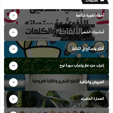
تصنيفات
أخطاء لغوية شائعة
73
أساسيات الشعر
10
أفكار ونصائح في الكتابة
16
إعراب جزء عمّ وإعراب سورة نوح
68
العروض والقافية
31
العمارة الخضراء
22