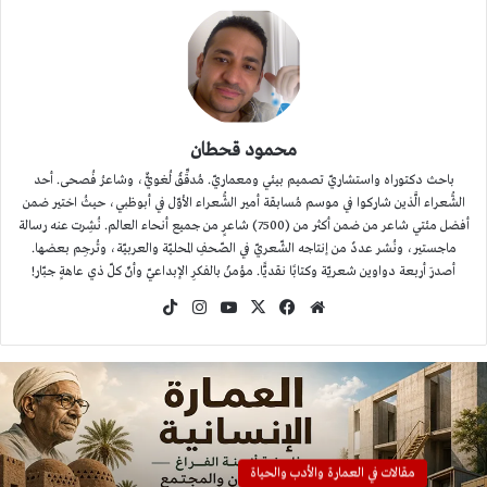
محمود قحطان
باحث دكتوراه واستشاريّ تصميم بيئي ومعماريّ. مُدقِّقٌ لُغويٌّ، وشاعرُ فُصحى. أحد
الشُّعراء الَّذين شاركوا في موسم مُسابقة أمير الشُّعراء الأوّل في أبوظبي، حيثُ اختير ضمن
أفضل مئتي شاعر من ضمن أكثر من (7500) شاعرٍ من جميع أنحاء العالم. نُشِرت عنه رسالة
ماجستير، ونُشر عددٌ من إنتاجه الشّعريّ في الصّحفِ المحليّة والعربيّة، وتُرجِم بعضها.
أصدرَ أربعة دواوين شعريّة وكتابًا نقديًّا. مؤمنٌ بالفكرِ الإبداعيّ وأنّ كلّ ذي عاهةٍ جبّار!
موقع
‫X
فيسبوك
‫YouTube
انستقرام
‫TikTok
الويب
مقالات في العمارة والأدب والحياة