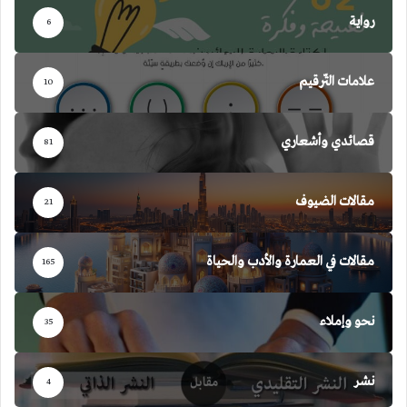
رواية
6
علامات التّرقيم
10
قصائدي وأشعاري
81
مقالات الضيوف
21
مقالات في العمارة والأدب والحياة
165
نحو وإملاء
35
نشر
4