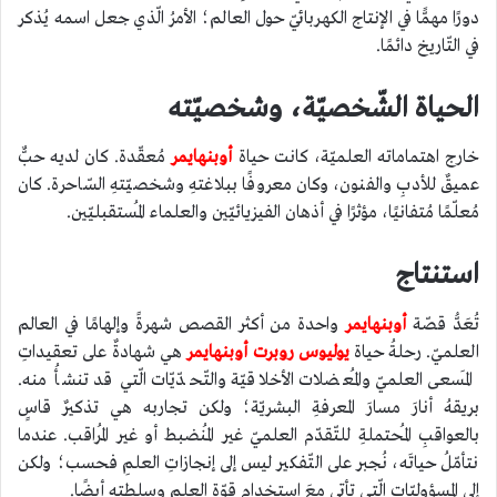
دورًا مهمًّا في الإنتاج الكهربائيّ حول العالم؛ الأمرُ الّذي جعل اسمه يُذكر
في التّاريخ دائمًا.
الحياة الشّخصيّة، وشخصيّته
خارج اهتماماته العلميّة، كانت حياة
أوبنهايمر
مُعقّدة. كان لديه حبٌّ
عميقٌ للأدبِ والفنون، وكان معروفًا ببلاغتهِ وشخصيّتهِ السّاحرة. كان
مُعلّمًا مُتفانيًا، مؤثرًا في أذهان الفيزيائيّين والعلماء المُستقبليّين.
استنتاج
تُعَدُّ قصّة
أوبنهايمر
واحدة من أكثر القصص شهرةً وإلهامًا في العالم
العلميّ. رحلةُ حياة
يوليوس روبرت أوبنهايمر
هي شهادةٌ على تعقيداتِ
المَسعى العلميّ والمُعضلات الأخلاقيّة والتّحدّيّات الّتي قد تنشأُ منه.
بريقهُ أنارَ مسارَ المعرفةِ البشريّة؛ ولكن تجاربه هي تذكيرٌ قاسٍ
بالعواقبِ المُحتملةِ للتّقدّم العلميّ غير المُنضبط أو غير المُراقب. عندما
نتأمّلُ حياتَه، نُجبر على التّفكير ليس إلى إنجازاتِ العلمِ فحسب؛ ولكن
إلى المسؤوليّاتِ الّتي تأتي معَ استخدام قوّة العلمِ وسلطتهِ أيضًا.