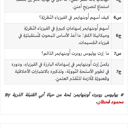
استماعٍ لتصريحٍ أمنيّ.
س6
كيف أسهم أُوبنهايمر في الفيزياءِ النّظريّةِ؟
أسهمَ أُوبنهايمر إسهاماتٍ كبيرةٍ في الفيزياء النّظريّةِ
ج6
وميكانيكا الكمّ؛ ما أعدّ الأساس للبحوثِ المُستقبليّةِ في
فيزياء الجُسيمات.
س7
ما إرث يوليوس روبرت أُوبنهايمر الدّائم؟
يكمنُ إرث أُوبنهايمر في إسهاماته البارزة في الفيزياءِ، ودوره
ج7
في تطويرِ الأسلحةِ النّوويّة، وتذكيره بالاعتباراتِ الأخلاقيّة
والمعنويّةِ المُلازمة للتّقدّم العلميّ.
# يوليوس روبرت أوبنهايمر: لمحة من حياة أبي القنبلة الذرية By
محمود قحطان
،