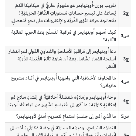
تقريب بورن-أُوبنهايمر هو مفهومٌ نظريٌّ في ميكانيكا الكمّ
ج2
يُساعدُ على تيسيرِ حساباتِ مُستوياتِ الطّاقةِ الجزيئيّةِ؛
بمُعالجة حركةِ النّوَى الذّريّة والإلكترونات على نحوٍ مُنفصلٍ.
كيف أسهم أُوبنهايمر في مُراقبة التّسلّح بعدَ الحربِ العالميّة
س3
الثّانية؟
دعا أُوبنهايمر إلى مُراقبةِ الأسلحةِ والتّعاونِ الدّولي لمنعِ انتشار
ج3
أسلحة الدّمار الشّامل بعدَ أن شاهدَ تأثيرَ القُنبلة الذّريّة
المُدمّر.
ما المخاوف الأخلاقيّة الّتي واجَهها أُوبنهايمر في أثناء مشروع
س4
مانهاتن؟
واجهَ أُوبنهايمر وزملاؤه مُعضلةً أخلاقيّةً في إنشاءِ سلاحٍ ذو
ج4
إمكانيّةٍ كارثيّة؛ ما أدّى إلى اقتباسهِ الشّهير من الباغافادا جيتا.
س5
ما الّذي أدّى إلى جَلسةِ استماعٍ لتصريحٍ أمنيٍّ لأوبنهايمر؟
انتماؤه السّياسيّ، وميوله اليَساريّة في حِقبة مَكارثي؛ أدّت إلى
ج5
اتّهاماتٍ بأنّهُ خطرٌ أمنيٌّ؛ ما أدّى في نهايةِ الأمرِ إلى جلسةِ