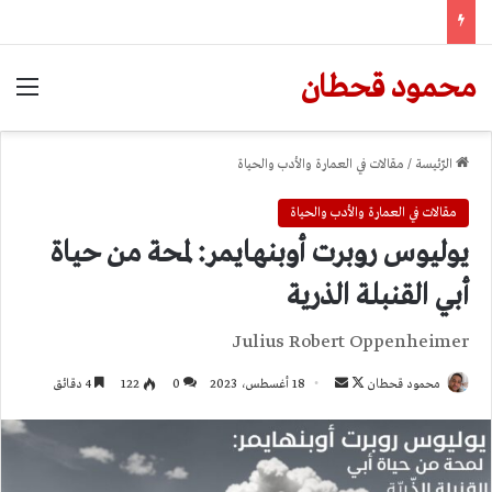
محمود قحطان
الق
الرّئيسة
/
مقالات في العمارة والأدب والحياة
مقالات في العمارة والأدب والحياة
يوليوس روبرت أوبنهايمر: لمحة من حياة
أبي القنبلة الذرية
Julius Robert Oppenheimer
تابع
أرسل
محمود قحطان
18 أغسطس، 2023
0
122
4 دقائق
على
بريدا
X
إلكترونيا