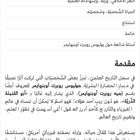
اللّغز الأخلاقي، وإرثه، وإسهاماته العلميّة
الحياة الشّخصيّة، وشخصيّته
استنتاج
خاتمة
أسئلة شائعة حول يوليوس روبرت أوبنهايمر
مقدمة
في سجل التّاريخ العلميّ، تبرزُ بعضُ الشّخصيّاتِ الّتي تركت أثرًا عميقًا
في مسارِ الحضارةِ البشريّةِ.
جوليوس روبرت أوبنهايمر
المعروف أيضًا
باسم
(جيه روبرت أوبنهايمر)
، الذي يشار إليه غالبًا بـ «
أبو القنبلة
الذّريّة
»، هو دُونَ ريبٍ أحد هؤلاء؛ فهو اسمٌ لا يُمكنُ أن ننساه في عالمِ
الفيزياءِ والتّاريخ كأحدِ أبرز العقول الّتي أسهمتْ في تطوّرِ العلمِ،
وتغييرِ تاريخِ العالَم.
يستعرضُ هذا المقالُ حياتَه، وإرثه بصفتهِ فيزيائيّ أمريكيٍّ، مستكشفًا