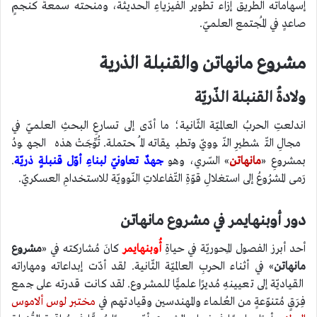
إسهاماته الطّريق إزاء تطوير الفيزياءِ الحديثة، ومنحته سمعةً كنجمٍ
صاعدٍ في المُجتمع العلميّ.
مشروع مانهاتن والقنبلة الذرية
ولادةُ القنبلة الذّريّة
اندلعتِ الحربُ العالميّة الثّانية؛ ما أدّى إلى تسارعِ البحثِ العلميّ في
مجالِ التّشطيرِ النّوويّ وتطبيقاته المُحتملة. تُوِّجَتْ هذه الجهودُ
بمشروعِ «
مانهاتن
» السّري، وهو
جهدٌ تعاونيّ لبناءِ أوّل قنبلةٍ ذريّة
.
رَمى المشرُوعُ إلى استغلالِ قوّةِ التّفاعلاتِ النّوويّة للاستخدامِ العسكريّ.
دور أوبنهايمر في مشروع مانهاتن
أحد أبرز الفصول المِحوريّة في حياةِ
أُوبنهايمر
كانَ مُشاركته في «
مشروع
مانهاتن
» في أثناء الحربِ العالميّة الثّانية. لقد أدّت إبداعاته ومهاراته
القياديّة إلى تعيينهِ مُديرًا علميًّا للمشروع. لقد كانت قدرته على جمع
فِرَقٍ مُتنوّعةٍ من العُلماء والمهندسين وقيادتهم في
مختبر لوس ألاموس