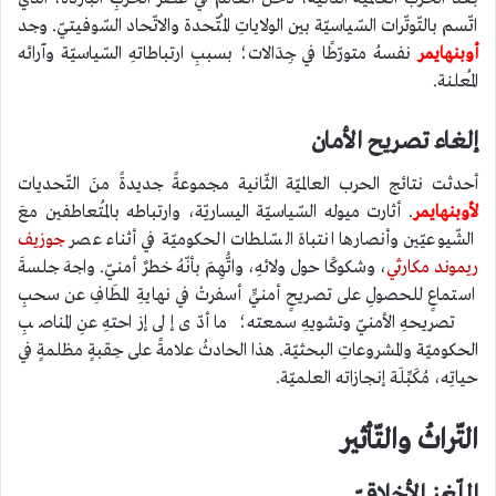
اتّسم بالتّوتّرات السّياسيّة بين الولاياتِ المُتّحدة والاتّحاد السّوفيتيّ. وجد
أوبنهايمر
نفسهُ متورّطًا في جِدَالات؛ بسببِ ارتباطاتهِ السّياسيّة وآرائه
المُعلنة.
إلغاء تصريح الأمان
أحدثت نتائج الحرب العالميّة الثّانية مجموعةً جديدةً منَ التّحديات
لأوبنهايمر
. أثارت ميوله السّياسيّة اليساريّة، وارتباطه بالمُتعاطفين معَ
الشّيوعيّين وأنصارها انتباهَ السّلطات الحكوميّة في أثناء عصر
جوزيف
ريموند مكارثي
، وشكوكًا حول ولائهِ، واتُّهِمَ بأنّهُ خطرٌ أمنيّ. واجهَ جلسةَ
استماعٍ للحصولِ على تصريحٍ أمنيٍّ أسفرتْ في نهايةِ المطَافِ عن سحبِ
تصريحهِ الأمنيّ وتشويهِ سمعته؛ ما أدّى إلى إزاحتهِ عنِ المناصبِ
الحكوميّة والمشروعاتِ البحثيّة. هذا الحادثُ علامةً على حِقبةٍ مظلمةٍ في
حياتِه، مُكَبِّلَة إنجازاته العلميّة.
التّراثُ والتّأثير
اللّغز الأخلاقيّ