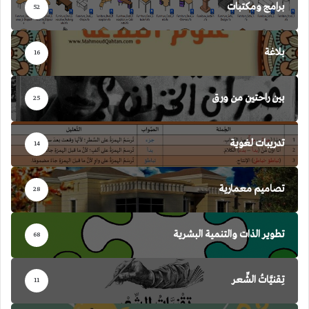
برامج ومكتبات
52
بلاغة
16
بين راحتين من ورق
25
تدريبات لغوية
14
تصاميم معمارية
28
تطوير الذات والتنمية البشرية
68
تِقنيَّاتُ الشِّعر
11