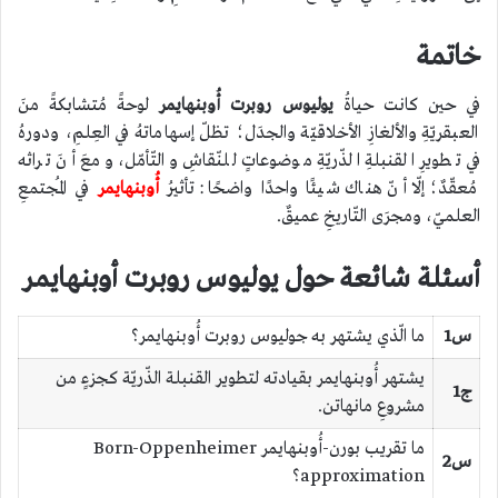
خاتمة
في حين كانت حياةُ
يوليوس روبرت أُوبنهايمر
لوحةً مُتشابكةً منَ
العبقريّةِ والألغازِ الأخلاقيّة والجدَل؛ تظلّ إسهاماتهُ في العِلمِ، ودورهُ
في تطويرِ القنبلةِ الذّريّةِ موضوعاتٍ للنّقاشِ والتّأمّل، ومعَ أنَ تراثه
مُعقّدٌ؛ إلّا أنّ هناك شيئًا واحدًا واضحًا: تأثيرُ
أُوبنهايمر
في المُجتمعِ
العلميّ، ومجرَى التّاريخِ عميقٌ.
أسئلة شائعة حول يوليوس روبرت أوبنهايمر
س1
ما الّذي يشتهر به جوليوس روبرت أُوبنهايمر؟
يشتهر أُوبنهايمر بقيادته لتطوير القنبلة الذّريّة كجزءٍ من
ج1
مشروعِ مانهاتن.
ما تقريب بورن-أُوبنهايمر Born-Oppenheimer
س2
approximation؟