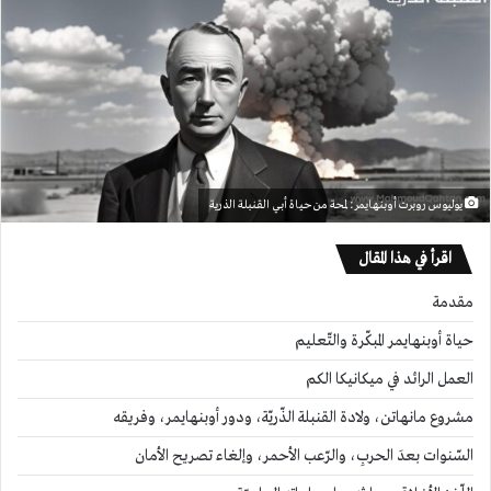
يوليوس روبرت أوبنهايمر: لمحة من حياة أبي القنبلة الذرية
اقرأ في هذا المقال
مقدمة
حياة أوبنهايمر المبكّرة والتّعليم
العمل الرائد في ميكانيكا الكم
مشروع مانهاتن، ولادة القنبلة الذّريّة، ودور أوبنهايمر، وفريقه
السّنوات بعدَ الحربِ، والرّعب الأحمر، وإلغاء تصريح الأمان