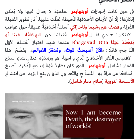
في حين كانت إنجازات
أوبنهايمر
العلميّة لا جدال فيها ولا يُمكن
إنكارُها؛ إلّا أنّ الأزماتِ الأخلاقيّة المُحيطة غطّت عليها. أثار تطوير القنبلة
الذّريّة و
قصف هيروشيما وناجازاكي
أسئلةً أخلاقيّةً عميقةً حول عواقب
الابتكار العلميّ. نقل
أوبنهايمر
اقتباسًا من
البهاغافاد غيتا أو
بْهَغْفَدْ غِيْتَا Bhagavad Gita
عندما شَهِدَ اختبارَ الُقنبلة الأوّل
النّاجح، قائلًا: «
الآنْ أصبحتُ الموتَ، ومُدمّرُ العَوالم
». يَفضَحُ هذا
الاقتباس اللّغز الأخلاقيّ الّذي واجههُ هو وزملاؤه عندَ إنشاءِ سلاحِ
الدّمار الشّامل.
أوبنهايمر
، الّذي كان يطاردُ قوّةَ إبداعهِ المُدمّرة، أصبحَ
مُدافعًا عن مراقبةِ التّسلّحِ والتّعاونِ الدَّوْليّ لمنعِ المزيد من انتشارِ
الأسلحة النووية
(
سلاح دمار شامل
).