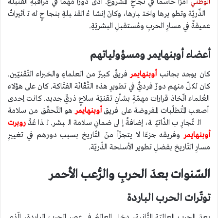
الوطني
أمرًا حاسمًا في نجاحِ المشروع. أدّى دورًا مُهمًّا في مُراقبةِ القُنبلة
الذّريّة وتطويرها واختبارها، وكانَ إنشاءُ القنبلةِ بنجاحٍ له تأثيراتٌ
عميقةٌ في مسارِ الحربِ ومُستقبلِ البشريّةِ.
أعضاء أوبنهايمر ومسؤولياتهم
كان يوجد بجانب
أوبنهايمر
فريقٌ كبيرٌ من العلماءِ والخبراء التّقنيّين.
كان لكلّ منهم دورٌ فرديٌّ في تطويرِ هذه التَّقَانَة الفتّاكة. كان على هؤلاء
العُلماء اتّخاذ قرارات مهمّةٍ بشأنِ تقنيّة سلاحٍ ذريٍّ جديد. كانت إحدى
أصعب المُتطلّبات المفروضة على فريِق
أوبنهايمر
هو التّحقّق من سلامة
التّجارِب الذّاتيّة، إضافةً إلى ضمانِ سلامة البشر. لذا عُدَّ
روبرت
أوبنهايمر
وفريقه جزءًا لا يتجزّأ منَ التّاريخ بسبب دورهم في تغييرِ
مسارِ التّاريخ بفضلِ تطوير الأسلحة الذّريّة.
السّنوات بعدَ الحربِ والرُّعب الأحمر
توتّرات الحرب الباردة
بعدَ الحرب العالميّة الثّانية، دخل العالمُ في عصر الحربِ الباردة، الّذي