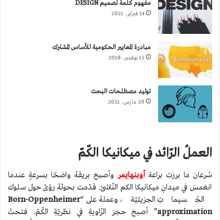
مفهوم كلمة تصميم DESIGN
14 فبراير، 2021
مبادرة المعايير الحكومية للأساس المشترك
15 نوفمبر، 2018
توليد مصطلحات البحث
29 مارس، 2021
العملُ الرّائد في ميكانيكا الكّمّ
سُرعان ما برزت براعة
أوبنهايمر
وأصبحَ بريقهُ واضحًا بسرعةٍ عندما
انغمسَ في ميدانِ ميكانيكا الكم النّاشئ. قدّمت بحوثهُ رؤىً حول سلوك
الجُسيماتِ الجزيئيّة، وعملهُ على “
Born-Oppenheimer
approximation
” أصبحَ حجرَ الزّاويةِ في نظريّةِ الكّمّ. فتحتْ