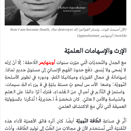
(الآنْ أصبحتُ الموتَ، ومُدمّرُ العَوالم) (Now I am become Death, the destroyer of
worlds!) أوبنهايمر Oppenheimer
الإرث والإسهامات العلميّة
معَ الجدلِ والتّحديّاتِ الّتي ميّزت سنوات
أوبنهايمر
اللّاحقة؛ إلّا أنّ إرثه
لا يُمحى ولا يُنسى. دَفَع حدودَ الفَهمِ الإنسانيّ إلى مستوىً جديدٍ تمامًا.
إسهاماتهُ في مجالِ الفيزياءِ وميكانيكا الكمّ، ودوره في تطوير الأسلحةِ
النّوويّة؛ وضعا الأسس لبحوثٍ مستقبليّةٍ في فيزياء الجُسيمات،
واستمرّ في التّأثير في أجيالٍ منَ العُلماءِ، فترك أثرًا دائمًا على العلمِ
والسّياسةِ والأمن العالميّ. كان شخصيّةً تحذيريّةً! تُذكّرنا بالمسؤوليّة
العميقة الّتي تأتي معَ الاكتشافِ العلميّ.
أثَّر في صناعةِ
الطّاقة النّوويّة
أيضًا. كان أثره فائق الأهميّة لأداء هذه
التّقنيّة الّتي تُستخدَم الآنَ في مجالاتٍ منَ الطِّبِّ إلى توليدِ الطّاقة، وأدّت