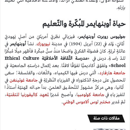
سنواته الأُولى، وعمَله العلميّ الرّائد، والأسئلة الأخلاقيّة الّتي تُحيط
بإرثهِ.
حياة أوبنهايمر المُبكّرة والتّعليم
جوليوس روبرت أوبنهايمر،
فيزيائي نظريّ أمريكيّ من أصلٍ يَهوديّ
ألمانيّ، وُلد في (22) أبريل (1904) في مدينة
نيويورك
. نشأ
أوبنهايمر
في
عائلةٍ ثريّةٍ. كانَ فضولهُ الفكريّ واضحًا منذُ سنٍّ مبكّرة فأظهر ميلًا مُبكِّرًا
للدّراسةِ. درسَ في «
مدرسة الثّقافة الأخلاقيّة Ethical Culture
School
» وتفوّق أكاديميًّا تفوّقًا لافتًا. بعد إكمال دراستهِ الجامعيّة في
جامعة هارفارد
، الّتي درسَ فيها الكيمياء، واللّغات، والفلسفة؛ سعَى
للحصولِ على درجةِ الدّكتوراه في الفيزياءِ النّظريّةِ في
جامعة غوتينغن
في
ألمانيا، وهي مركزٌ مشهورٌ للتّحقيق العلميّ. بدأ حياته المهنيّة أستاذًا
للفيزياءِ في
جامعة كولومبيا
، وأصبحَ مُديرًا
لمعهد كاليفورنيا للتقنيّة
،
ثمّ مُدير
مختبر لوس ألاموس الوطني
.
مقالات ذات صلة