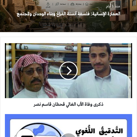
منذ 5 أيام
العمارة الإنسانية: فلسفة أنسنة الفراغ وبناء الوجدان والمجتمع
ذكرى
وفاة
الأب
الغالي
قحطان
قاسم
نصر
ذكرى وفاة الأب الغالي قحطان قاسم نصر
التدقيق
اللغوي
والذكاء
الاصطناعي: