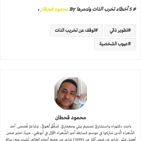
# 5 أخطاء تخرب الذات وتدمرها
By
محمود قحطان
،
تطوير ذاتي
توقف عن تخريب الذات
عيوب الشخصية
محمود قحطان
باحث دكتوراه واستشاريّ تصميم بيئي ومعماريّ. مُدقِّقٌ لُغويٌّ، وشاعرُ فُصحى. أحد
الشُّعراء الَّذين شاركوا في موسم مُسابقة أمير الشُّعراء الأوّل في أبوظبي، حيثُ اختير ضمن
أفضل مئتي شاعر من ضمن أكثر من (7500) شاعرٍ من جميع أنحاء العالم. نُشِرت عنه رسالة