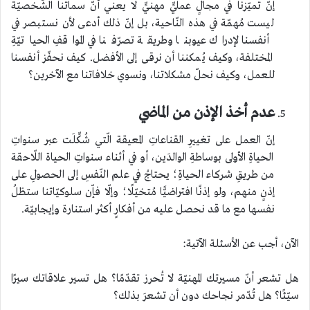
إنّ تميّزنا في مجالٍ عمليٍّ مهنيٍّ لا يعني أنّ سماتنا الشّخصيّة
ليست مُهمّة في هذه النّاحية، بل إنّ ذلك أدعى لأن نستبصر في
أنفسنا لإدراك عيوبنا وطريقة تصرّفنا في المواقفِ الحياتيّةِ
المختلفة، وكيف يُمكننا أن نرقى إلى الأفضل. كيف نحفّز أنفسنا
للعمل، وكيف نحلّ مشكلاتنا، ونسوي خلافاتنا مع الآخرين؟
عدم أخذ الإذن من الماضي
إنّ العمل على تغييرِ القناعاتِ المعيقة الّتي شُكِّلَت عبر سنواتِ
الحياةِ الأولى بوساطةِ الوالدَين، أو في أثناء سنواتِ الحياة اللّاحقة
من طريقِ شركاء الحياةِ؛ يحتاجُ في علم النّفسِ إلى الحصولِ على
إذنٍ منهم، ولو إذنًا افتراضيًّا مُتخيّلًا؛ وإلّا فإّن سلوكيّاتنا ستظلُ
نفسها مع ما قد نحصل عليه من أفكارٍ أكثر استنارة وإيجابيّة.
الآن، أجب عن الأسئلة الآتية:
هل تشعر أنّ مسيرتك المهنيّة لا تُحرز تقدّمًا؟ هل تسير علاقاتك سيرًا
سيّئًا؟ هل تُدّمر نجاحك دون أن تشعرَ بذلك؟