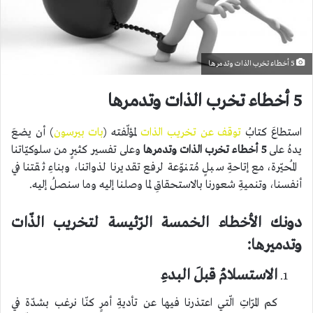
5 أخطاء تخرب الذات وتدمرها
5 أخطاء تخرب الذات وتدمرها
استطاعَ كتابُ
توقف عن تخريب الذات
لمؤلّفته (
بات بيرسون
) أن يضعَ
يدهُ على
5 أخطاء تخرب الذات وتدمرها
وعلى تفسير كثيرٍ من سلوكيّاتنا
المُحيّرة، مع إتاحةِ سبلٍ مُتنوّعة لرفع تقديرنا لذواتنا، وبناءِ ثقتنا في
أنفسنا، وتنميةِ شعورنا بالاستحقاقِ لما وصلنا إليه وما سنصلُ إليه.
دونك الأخطاء الخمسة الرّئيسة لتخريب الذّات
وتدميرها:
الاستسلامُ قبلَ البدءِ
كم المرّاتِ الّتي اعتذرنا فيها عن تأديةِ أمرٍ كنّا نرغب بشدّة في