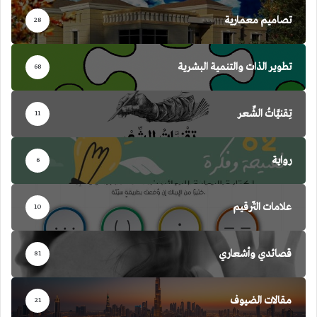
تصاميم معمارية
28
تطوير الذات والتنمية البشرية
68
تِقنيَّاتُ الشِّعر
11
رواية
6
علامات التّرقيم
10
قصائدي وأشعاري
81
مقالات الضيوف
21