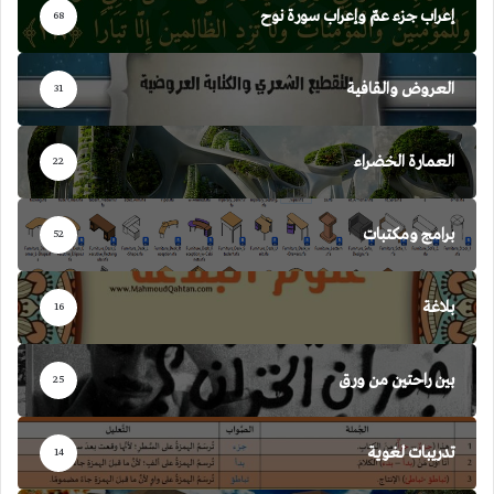
إعراب جزء عمّ وإعراب سورة نوح
68
العروض والقافية
31
العمارة الخضراء
22
برامج ومكتبات
52
بلاغة
16
بين راحتين من ورق
25
تدريبات لغوية
14