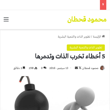
محمود قحطان
الق
الرّئيسة
/
تطوير الذات والتنمية البشرية
تطوير الذات والتنمية البشرية
5 أخطاء تخرب الذات وتدمرها
تابع
أرسل
محمود قحطان
13 سبتمبر، 2016
0
298
2 دقائق
على
بريدا
X
إلكترونيا