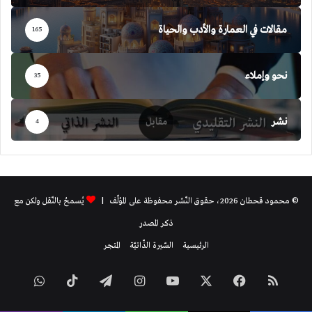
مقالات في العمارة والأدب والحياة
165
نحو وإملاء
35
نشر
4
© محمود قحطان 2026، حقوق النّشر محفوظة على المؤلّف |
يُسمحُ بالنّقل ولكن مع
ذكر المصدر
الرئيسية
السّيرة الذّاتيّة
المتجر
ملخص
فيسبوك
‫X
‫YouTube
انستقرام
تيلقرام
‫TikTok
واتساب