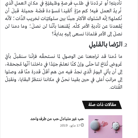
تأديتهِ! أو تردّدنا في طلبِ فرصةٍ وظيفيّةٍ في مكانِ العملِ الّذي
نُريدُ العمل فيه! كم مرّةٍ ألقينا مُسوّدة قصّة جميلة قبلَ أن
نُكملها! إنّه السّلوك الأكثر جبنًا بين سلوكيّات تخريب الذّات؛ لأنّه
يُقعدنا عن تأديةِ الأمر كلّه. يُقنعنا بأنّنا لن نصلَ؛ وما دمنا لن
نصلَ إلى الأمر فلماذا نسعى إليهِ بدايةً؟
الرّضا بالقليلِ
ما دُمنا قد تراجعنا عن الوصولِ لما نستحقّه فإنّنا سنقبلُ بأيّ
عُروضٍ تُتاحُ لنا حتّى وإنْ كنّا نعلمُ جيّدًا في داخلنا أنّها مُجحفة،
إلى أن يأتي اليومُ الّذي نجدُ فيه من هم أقلّ قدرة منّا قد وصلوا
إلى مراتبَ أعلى في حين بقينا نحنُ في مكاننا ننتظرُ البقايا، ونقبَلُ
الفُتات.
مقالات ذات صلة
حب غير متبادل حب من طرف واحد
17 مايو، 2019