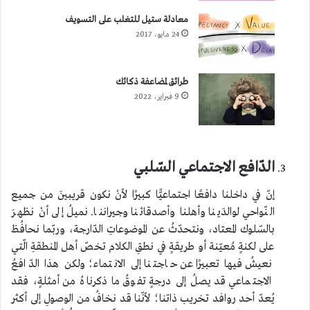
معادلة ستيل للتغلب على التسويف
24 مايو، 2017
طرائق لمضاعفة ذكائك
9 فبراير، 2022
الدّافع الاجتماعي السّلبي
إنّ في داخلنا دافعًا اجتماعيًّا كبيرًا لأنْ نكون قريبينَ من جميع
النّواحي لوالدَينا وأهلنا وأصدقائنا وجيراننا. نميلُ إلى أنْ نظهرَ
بالسّلوك المعتاد، ونتحدّثُ عن الموضوعاتِ الدّارجة، وربّما نحافُظ
على لكنةٍ مُعيّنة أو طريقةٍ في نطقِ الكلام تخصّ أهل المنطقةِ الّتي
نعيشُ فيها تعبيرًا عن حاجتنا إلى الانتماء؛ ولكن هذا الدّافعُ
الاجتماعي قد يصلُ إلى درجةٍ تفوقُ ما ذكرناهُ من أمثلةٍ، فقد
يُعدّ أحد روافد تخريب ذاتنا؛ لأنّنا قد نخافُ من الوصولِ إلى أكثر