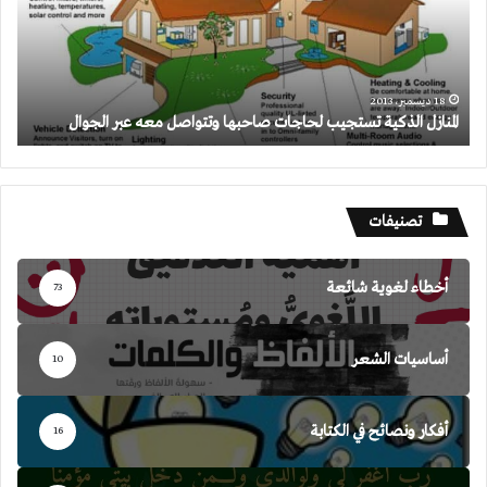
صاحبها
وتتواصل
معه
عبر
الجوال
18 ديسمبر، 2013
المنازل الذكية تستجيب لحاجات صاحبها وتتواصل معه عبر الجوال
تصنيفات
أخطاء لغوية شائعة
73
أساسيات الشعر
10
أفكار ونصائح في الكتابة
16