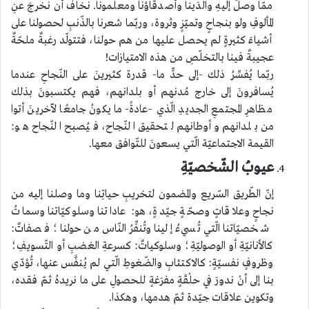
ممّا وصلَ إليهِ والدَينا وأصدقاؤنا ومعلّمونا. نخافُ أن نخرجَ عنِ
المألوفِ ولو بنجاحٍ وتميّزٍ وثروة، وربّما شعرنا بالذّنبِ لحصولنا على
أشياءَ كثيرةٍ لم يحصل عليها من هم حولنا، فتتولّد رغبةٌ ملحّةٌ
عجيبةٌ فينا بالتخلّصِ من هذه الامتيازات!
ربّما يُفسِّرُ ذلك -إلى حدٍّ ما- قدرة كثيرينَ على النّجاحِ عندما
يُسافرونَ إلى خارج مُدنهم أو بلدانهم، فهم يكتسبونَ بذلك
مظاهرِ المجتمعِ الجديدِ الّذي –عادةً- ما يكونُ جامعًا لآخرينَ أتوا
من بلدانهم وأوطانهم لتحقيق النّجاح، فيُصبح النّجاح هو:
القيمة الاجتماعيّة الّتي يسعونَ للتّوافق معها.
عيوبُ الشّخصيّةِ
إنّ الطّريق السّريع والمضمون لتخريبِ حياتِنا وما وصلنا إليه من
نجاحٍ وعلاقاتٍ وصحّةٍ جيّدةٍ، هو: عاداتنا وسلوكيّاتنا وسماتُ
شخصيّاتنا الّتي تُسيءُ إلينا وتُنفِّرُ النّاس من حولنا؛ فصفاتٌ:
كالأنانيّةِ أو الوصوليّةِ؛ وسلوكياتٌ: كسرعةِ الغضبِ أو التّسويفِ؛
وظروفٍ نفسيّةٍ: كالاكتئابِ والضّغوطِ الّتي لم يُنفَّس عنها، تُؤدّي
بنا إلى أنْ ندورَ في حلْقَةٍ مفرَغةٍ للحصولِ على ما نريدهُ ثمّ فقده،
وتكوين علاقات جيّدة ثمّ هدمها، وهكذا.