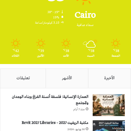
Cairo
38º - 29º
19%
3.23 كيلومتر/ساعة
سماء صافية
42
39
38
38
38
℃
℃
℃
℃
℃
الجمعة
السبت
الأحد
الأثنين
الثلاثاء
الأخيرة
الأشهر
تعليقات
العمارة الإنسانية: فلسفة أنسنة الفراغ وبناء الوجدان
والمجتمع
منذ 7 أيام
مكتبة الريفيت 2027 – Revit 2027 Libraries
30 يونيو، 2026