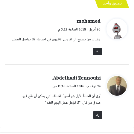
تعليق واحد
ي
mohamed
:
ق
30 أبريل، 2018 الساعة 5:12 م
و
وهناك من يسمع الى اقاويل الاخرون فى احباطه فلا يواصل العمل
ل
رد
ي
Abdelhadi Zennouhi
:
ق
24 نوفمبر، 2016 الساعة 11:16 ص
و
أرى أن الخطأ الأول هو أسوأ الأخطاء التي يمكن أن نقع فيها
ل
صدق من قال: “لا تؤجل عمل اليوم للغد”
رد