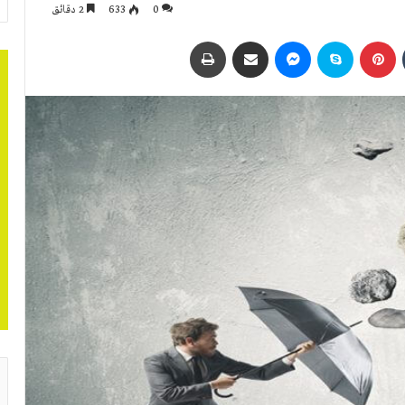
0
633
2 دقائق
بينتيريست
سكايب
ماسنجر
مشاركة عبر البريد
طباعة