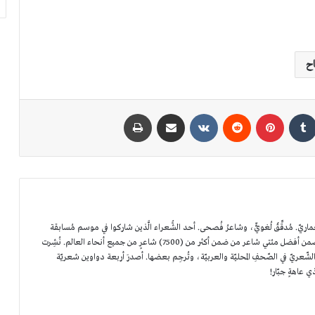
ح
كدإن
بينتيريست
مشاركة عبر البريد
طباعة
. مُدقِّقٌ لُغويٌّ، وشاعرُ فُصحى. أحد الشُّعراء الَّذين شاركوا في موسم مُسابقة
البدايات القوية: كيف حولت قصة محمد بن
أمير الشُّعراء الأوّل في أبوظبي، حيثُ اختير ضمن أفضل مئتي شاعر من ضمن أكثر من (7500) شاعرٍ من جميع أنحاء العالم. نُشِرت
الحسن طالبًا مرفوضًا إلى عالم زمانه؟
ّعريّ في الصّحفِ المحليّة والعربيّة، وتُرجِم بعضها. أصدرَ أربعة دواوين شعريّة
ذي عاهةٍ جبّار!
تقوية الذاكرة: 7 خرافات شائعة تمنعك من التقدم