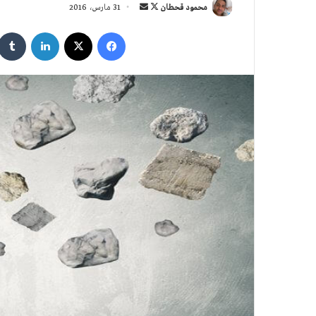
تابع
أرسل
محمود قحطان
31 مارس، 2016
على
بريدا
فيسبوك
‫X
لينكدإن
X
إلكترونيا