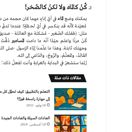
كُنْ كالماء ولا تكنْ كالصّخر!
يمكنك وضع
الماء
في أيّ إناءٍ مهما كان حجمه من د
مُعيّنة لأنّه قد ينكسر في أيّ لحظةٍ! عندما تدقّ
م
مثل: (طفلك الصّغير – مُشكلة مع العائلة – صديق 
كُنْ مرنًا واعلم جيّدًا أنّه ما دامت
المسامير
دُقَّت
وجهتك ثابتة. وهذا ما علّمنا إيّاه الرّسول -صلى الله
القائدُ، والمعلّمُ، والزّوجُ، والدّاعي إلى الله.
رُبّما ستشعرُ في البداية بالغرابةِ وأنت تفعلُ ذلك؛
مقالات ذات صلة
التعلم بالتطبيق: كيف تحوّل كل م
إلى مهارة راسخة فورًا؟
16 يوليو، 2025
العادات السيئة والعادات الجيدة
10 أغسطس، 2019