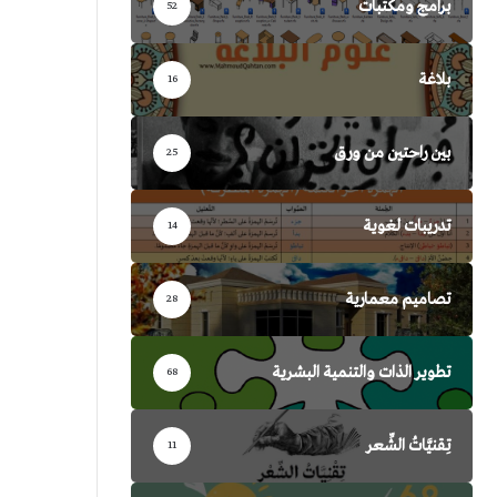
برامج ومكتبات
52
بلاغة
16
بين راحتين من ورق
25
تدريبات لغوية
14
تصاميم معمارية
28
تطوير الذات والتنمية البشرية
68
تِقنيَّاتُ الشِّعر
11