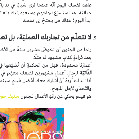
عاهد نفسك اليوم أنّه عندما ترى شبابًا في بدا
حياتيّة، هذا سيُسرّع نجاحهم وسيعود إليك بالفائدة 
ابدأ اليوم؛ هناك من يحتاجُ إلى دعمك!
لا تتعلّم من تجاربك العمليّة، بل تعلّ
ربّما من الجنونِ أن تخوضَ عشرين سنةً من الأخطاء
بعد قراءةٍ كتابٍ مشهود له مثلًا.
أعمارُنا محدودة، فهل من الحكمةِ أن نُضيّعها ف
الذّاتيّة
لرجالِ أعمالٍ مشهورين تضعك معهُم في تج
أنا؛ لذلك أُريدُ أنْ أشاركَ معك أفضل فيلمٍ سينما
والتّحدّي لأجل النّجاح.
هو فيلم يحكي عن رائدِ الأعمال المجنون
ستيف جوب