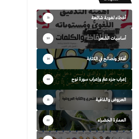
أخطاء لغوية شائعة
73
أساسيات الشعر
10
أفكار ونصائح في الكتابة
16
إعراب جزء عمّ وإعراب سورة نوح
68
العروض والقافية
31
العمارة الخضراء
22