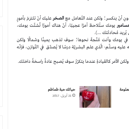
ونِ أنْ ينكسر؛ ولكن عند التّعامل مع
الصخر
عليك أنْ تلتزمَ بأمورٍ
سامير
يومك ستُلاحظ أمرًا عجيبًا، أنّ هناك أمورًا تُشتّت يومك،
يُريد مُحادثتك …).
ْ في يومك وأنت مُتّجهٌ نحوها؛ سوف تذهب يمينًا وشمالًا ولكن
 عليه وسلّم- الّذي علم البشريّة درسًا لا يُصدّق في التّوازن، فإنّه
 ولكن الأمر كالقيادةِ عندما يتكرّرُ سوف يُصبح عادةً راسخةً داخلك.
علومة
حياتك حبة طماطم
21 أبريل، 2017