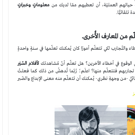
ية حياتهم العمليّة، أن تعطيهم ممّا لديك من
معلوماتٍ وخبراتٍ
تلقائيًّا.
م من المعارف الأُخرى.
 والتّجارب لكي تتعلّم أمورًا كان يُمكنك تعلّمها في سنةٍ واحدةٍ
ي الوقوع في أخطاء الآخرين؟ هل تعلّم أنّ مُشاهدتك
لأفلام السّيَر
اربهم فتتعلّم منها؟ اعلَم؛ رُبّما تُدهشُ من ذلك كما فعلتُ
ئيٍّ -من وجهةِ نظري- يُمكنك أن تتعلّم منه معنى الإبداع والصّبر
ز