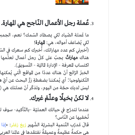
عُملة رجل الأعمال النّاجح هي المهارة.
ما عُملة الصّياد لكي يصطاد السّمك؟ نعم، الجمبري
لكي يُضاعف أمواله، هي:
المهارة
!
(أخبرني كم عدد مهاراتك، أُخبرك كم سعرك في السّ
هناك
مهاراتٌ
يجبُ على كلّ رجل أعمال تعلّمها لدر
اكتساب المعرفة – الإدارة الماليّة – التّسويق).
الخبرُ الرّائع أنّ هناك عددًا من المواقع الّتي يُمكن
التّكنولوجيا؛ أي يُمكننا بضغطةِ زرٍّ البحث عن أيّ
م
ليسَ لديك حجّة من اليوم، وتذكّر أنّ عملتك هي (
لا تكنْ بخيلًا وعلّمْ غيرك.
عندما تتدرّج في حياتك العمليّة –بالتّأكيد- سوف
تُخفيها عن النّاس؟
قالَ مُدرّب التّنمية البشريّة الشّهير
زيغ زغلر
: «
إذا 
هي حكمةٌ عظيمةٌ وعميقةٌ نفتقدها في عالمنا العر