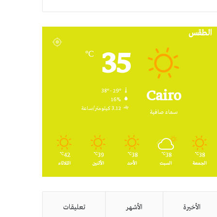
RSS
الطقس
35
℃
Cairo
38º - 29º
16%
3.12 كيلومتر/ساعة
سماء صافية
42
39
38
38
38
℃
℃
℃
℃
℃
الجمعة
السبت
الأحد
الأثنين
الثلاثاء
الأخيرة
الأشهر
تعليقات