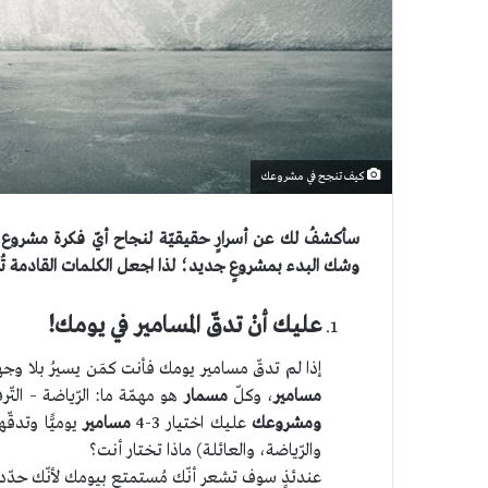
كيف تنجح في مشروعك
سأكشفُ لك عن أسرارٍ حقيقيّة لنجاح أيّ فكرة مشروع 
وشك البدء بمشروعٍ جديد؛ لذا اجعل الكلمات القادمة ت
عليك أنْ تدقّ المسامير في يومك!
إذا لم تدقّ مسامير يومك فأنت كمَن يسيرُ بلا وجه
مسامير
، وكلّ
مسمار
هو مهمّة ما: الرّياضة – التّر
ومشروعك
عليك اختيار 3-4
مسامير
يوميًّا وتدقّ
والرّياضة، والعائلة) ماذا تختار أنت؟
عندئذٍ سوف تشعر أنّك مُستمتع بيومك لأنّك حدّدت ا