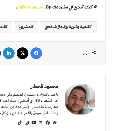
# كيف تنجح في مشروعك By
محمود قحطان
،
تنمية بشرية وإنجاز شخصي
مشروع
نجا
فيسبوك
‫X
لين
شاركها
محمود قحطان
باحث دكتوراه واستشاريّ تصميم بيئي ومعماريّ
عنه رسالة ماجستير، ونُشر عددٌ من إنتاجه الش
وكتابًا نقديًّا. مؤمنٌ بالفكرِ الإبداعيّ وأنّ كلّ 
موقع
‫X
فيسبوك
‫YouTube
انستقرام
‫TikTok
الويب