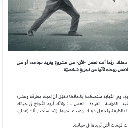
ذهنك. ربّما أنت تعمل -الآن- على مشروع وتريد نجاحه، أو على
ُلامس روحك لأنّها عن تجربةٍ شخصيّة
.
ةٍ، وفي النّهاية ستصطدمُ بالحائط! تخيّل أنّ لديك مطرقة وعشرة
فيه – الدّراسة – القراءة – العمل …؛ ولأنّك تُريد النّجاح في حياتك
ها بالمطرقة وتجعل ذهنك وعينك نحوها. رُبّما سأختار أنا: (عملي،
لمهمّات الّتي تُريدها في حياتك.