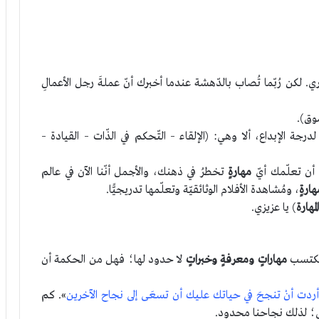
. لكن رُبّما تُصاب بالدّهشة عندما أخبرك أنّ عملةَ رجل الأعمالِ
وق).
جة الإبداع، ألا وهي: (الإلقاء – التّحكم في الذّات – القيادة –
ها أن تعلّمك أيّ
مهارةٍ
تخطرُ في ذهنك، والأجمل أنّنا الآن في عالم
هارةٍ
، ومُشاهدة الأفلام الوثائقيّة وتعلّمها تدريجيًّا.
المهارة
) يا عزيزي.
 تكتسب
مهاراتٍ ومعرفةٍ وخبراتٍ
لا حدود لها؛ فهل من الحكمة أن
أردت أنْ تنجحَ في حياتك عليك أن تسعَى إلى نجاح الآخرين
». كم
بي؛ لذلك نجاحنا محدود.