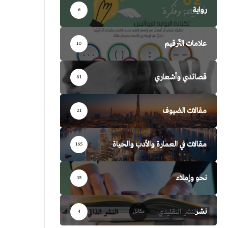
رواية
6
علامات التّرقيم
10
قصائدي وأشعاري
81
مقالات الضيوف
21
مقالات في العمارة والأدب والحياة
165
نحو وإملاء
35
نشر
4