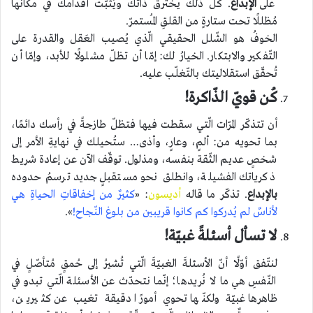
على
الإبداع
. كلّ ذلك يخترقُ ذاتك ويُثبّت أقدامك في مكانها
مُظللًا تحت ستارةٍ من القلقِ المُستمرّ.
الخوفُ هو الشّلل الحقيقي الّذي يُصيب العَقل والقدرة على
التّفكير والابتكار. الخيارُ لك: إمّا أن تظلّ مشلولًا للأبد، وإمّا أن
تُحقّق استقلاليتك بالتّغلّب عليه.
كُن قويّ الذّاكرة!
أن تتذكّر المرّات الّتي سقطت فيها فتظلّ طازجةً في رأسك دائمًا،
بما تحويه من: ألمٍ، وعارٍ، وأذى… ستُحيلك في نهايةِ الأمر إلى
شخصٍ عديم الثّقة بنفسه، ومذلول. توقّف الآن عن إعادة شريط
ذكرياتك الفشيلة، وانطلق نحو مستقبلٍ جديد ترسمُ حدوده
بالإبداع
. تذكّر ما قاله
أديسون
: «
كثيرٌ من إخفاقاتِ الحياةِ هي
لأناسٌ لم يُدركوا كم كانوا قريبين من بلوغ النّجاح!
».
لا تسأل أسئلةً غبيّة!
لنتّفق أوّلًا أنّ الأسئلةَ الغبيّةَ الّتي تُشيرُ إلى حُمقٍ مُتأصّلٍ في
النّفسِ هي ما لا نُريدها؛ إنّما نتحدّث عن الأسئلة الّتي تبدو في
ظاهرها غبيّة ولكنّها تحوي أمورًا دقيقة تغيب عن كثيرين،