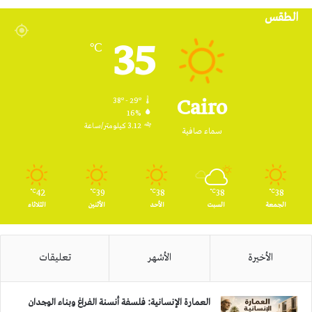
الطقس
RSS
35
℃
Cairo
38º - 29º
16%
3.12 كيلومتر/ساعة
سماء صافية
42
39
38
38
38
℃
℃
℃
℃
℃
الجمعة
السبت
الأحد
الأثنين
الثلاثاء
الأخيرة
الأشهر
تعليقات
العمارة الإنسانية: فلسفة أنسنة الفراغ وبناء الوجدان