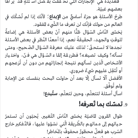
فعديدةٌ هي الإنجازات الّتي تحقّقت بفضل أسئلةٍ قد يراها
بعضهم غبيّة.
طرحُ الأسئلةِ هو جزءٌ أساسيٌّ من
الإبداع
؛ لأنّك إذا لم تُشكّك في
العالم من حولك فإنّك لن تعرف ما الشّيء المفقود.
يَخشى النّاسُ السّؤال ظنًّا منهم أنّ بعض الأسئلة هي إضاعةٌ
للوقتِ والجهد، الحقيقةُ نعم، إذا أمعنّا النّظر في بعض الأسئلة
نجدها لا تستحقّ؛ لذلك عليك معرفة السّؤال الصّحيح، ومتى
تسأله؟ وكيف تصيغه؟ فطريقة إلقاء السّؤال هي فنّ، واختيار
الأشخاص الّذين تسألهم نتيجة إنجازاتهم من دون أن تُزعجهم
أو تُثقِل عليهم شيءٌ ضروري.
الأفضل ألّا تسأل إلّا بعد أن حاولت البحث بنفسك عن الإجابة
ولم تُوفّق.
اسأل أسئلة لتتعلّم، وحين تتعلّم،
ستُبدع
!
تمسّك بما تَعرفه!
طوال القرون الماضيّة يخشى النّاسُ التّغيير. يُحبّون أن تستمرّ
حياتهم إلى مماتهم بالطّريقة الّتي نشؤوا عليها، فالتّفكير خارج
السّرب هو فعلٌ محظورٌ محفوفٌ بالمَخاطر!