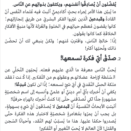
يُفضّلون أنْ يُصادِقُوا أنفسَهم، ويكتفونَ بذواتِهم عنِ النّاس
.
ما يُبيّن هذا الأمر إجراء بحثٍ أكاديميٍّ أثبتَ فيه عُلماء النّفسِ أنّ
القادةَ
والمبدعينَ
الّذين غيّروا الفكر البشريّ من طريقِ إنجازاتِهم؛
كانوا يقضونَ مُعظم حياتِهم في الخلوةِ والعُزلة لأنّها منبعُ الأفكارِ
الخلاقةِ كما كانوا يقولون.
إذًا؛ خالطِ النّاسَ، واقتربْ مُنهم؛ ولكنْ ينبغي لك أنْ تحضُنَ
ذاتك وتُحبّها أكثر!
صدّقْ أيّ فكرة تسمعها!
يُحبُّ النّاس معرفة ما الّذي عليهم فعله. يُحبّون التّخلّي عن
السّلطة لإراحة عضلاتهم وعقولهم من التّفكير. إذا كُنت تفقد
ملكة الحسِّ النّقديّ في أيّ شئٍ تسمعه؛ إذًا لن تكونَ
مُبدِعًا
!
يكفي أنْ أُخبرك بأيِّ أمرٍ دينيٍّ أو علميٍّ وأنسبه إلى اسم شخصيّةٍ
مشهورةٍ جدًّا لكي تُصدّقني حتّى إذا كنتُ أُخبرك بالهراءِ حرفيًّا!
أثبتتِ الأبحاثُ النّفسيّةُ أنّ
المبدعينَ
لا يُصدّقونَ أيّ شيءٍ بسهولةٍ،
بل يجب أنْ يمرّوا بمُغامرةٍ شخصيّةٍ لاختبار هذه الفكرة حتّى
يُصدروا حكمًا عليها. هذا ما يُسبّبُ لهم النّقد، وأحيانًا السّجن
والقتل! لأنّ العالمَ لا يُحبّ التّغيير أو التّفكير!