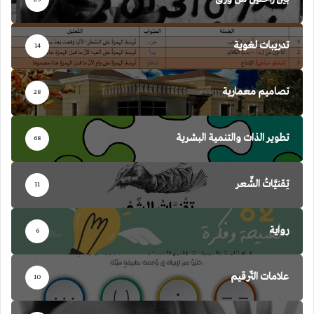
تدريبات لغوية
14
تصاميم معمارية
28
تطوير الذات والتنمية البشرية
68
تِقنيَّاتُ الشِّعر
11
رواية
6
علامات التّرقيم
10