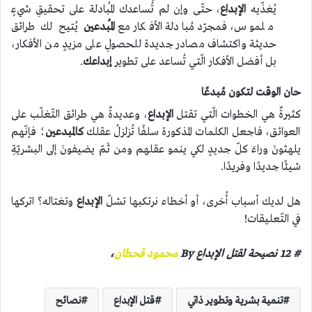
يُغذّيه
الإبداع
، حتّى وإن لم تُساعدك المُبادلة على تحقيقِ شيءٍ
ملموس، فمجرّد مُبادلة الأفكار مع
المُبدعين
يُتيح لك طرائق
حديثة واكتشاف مصادر جديدة للحصولِ على مزيدٍ من الأفكار،
بل أفضل الأفكار الّتي تُساعد على تطوير
إبداعك
.
حان الوقت لتكون مُبدعًا
كثيرةٌ هي الخطوات الّتي تقتل
الإبداع
، وعديدةٌ هي طرائق التّغلّب على
العوائق، فاجعل الكلمات المذكورة سلفًا تُزلزلُ عقلك
كالمبدعين
؛ فإنّهم
يلهثونَ وراءَ كلّ جديدٍ لكي ينمو عقلهم ومن ثَمّ يضيفونَ إلى البشريّةِ
شيئًا جديدًا وفريدًا.
هل لديك أسباب أُخرى، أو أخطاء نرتكبها تشلّ
الإبداع
وتغتاله؟ اتركها
في التّعليقات!
# 12 نصيحة لقتل الإبداع By
محمود قحطان
،
تنمية بشرية وتطوير ذاتي
قتل الإبداع
نصائح