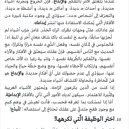
عندما يتعلّق الأمر بالتّفكير
والإبداع
، فإنّ الخروجَ وتجربة أشياء
جديدة، وأحداث جديدة، وأماكن جديدة، وأنشطة جديدة،
والتعرّف إلى أشخاص جدد؛ سيؤدّي إلى وجود مكتبة كبيرة من
الأفكار الّتي يُمكنك الاستفادة منها لنشر
إبداعك
.
غيّر عاداتك. عدّل وجهات نظرك. اترك الحَذَر. غامرْ. جرّب أشياء لم
تُجرّبها سابقًا، واسمح لنفسك باكتشاف معانٍ أُخرى للبقاء؛
فالجلوس في المكانِ نفسه، وفعل الشّيء نفسه مرارًا وتكرارًا، مع
الحديثِ مع النّاس أنفسهم، فإنّ عقلك سيَعلَق في الأفكار والآراء
نفسها، والتّفكير بالطّريقة نفسها، وتلبية رغبات الأشخاص
أنفسهم، وارتكاب الأخطاء نفسها، ومع وضع خطّة حياةٍ والحياد
عنها، سيؤدّي إلى عدم حصولك على أيّ أفكارٍ جديدة.
والإبداع
هو
فنّ المُخاطرة ومُحاولة اكتشاف أشياء جديدة.
إذا كنت من الّذين يكرهون الرّاحة، ويُحبّون الأشياء الغريبة
والمُثيرة للاهتمام، سيكون لديك الأمور الّتي تأتي بالأفكار
الإبداعيّة
.
أمّا إذا تمسّكت بما تعرفه فحسب، فأنت تعيش في وهمٍ كبيرٍ
مع وجودِ طفحٍ جلديٍّ على عقلك تحتاجُ إلى استئصاله؛
لتُبدْع
!
اختر الوظيفة الّتي تكرهها!