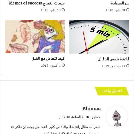
سر السعادة
ميمات النجاح Memes of success
31 يناير، 2020
10 يناير، 2020
كيف تتعامل مع القلق
قاعدة خمس الدقائق
1 أكتوبر، 2019
22 ديسمبر، 2019
تعليق واحد
ي
Shimaa
:
ق
2 مايو، 2018 الساعة 12:40 م
و
شكرا لك مقال راىع حقا وافادتنى كثيرا فعلا اخى يجب ان نفكر مع
ل
انفسنا فى هدوء وسكينة لانها لحظة الابداع