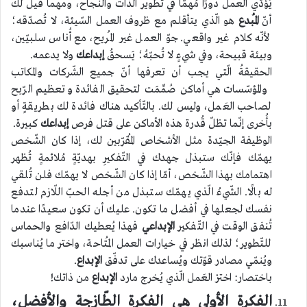
يُؤدّي العملُ دورًا مُهمًّا في تطوير الذّات والنّجاح، ومهما قيل لك
أنّ
المُبدع
هو الّذي يتأقلم مع ظروف العمل السّيئة، لا تُصدّقه؛
لأنّه كلام غير واقعي. جوّ العمل غير المُريح، مع أُناس سلبيّين،
وبيئة قبيحة، وفي شيءٍ لا تُحبّهُ؛ يَسحقُ
إبداعك
ولا يدعمه.
الحقيقةُ الّتي يجب أن تعرفها أنّ جميع الشّركات والمكاتب
والمؤسّسات هي أماكن صُمِّمَت لتحقيق الفائدة وتعظيم الرّبح
لصاحب العَمل، وليس لك. بالتّأكيد هناك فائدة لك بطريقةٍ أو
بأُخرى إنّما تظلّ قُدرة هذه الأماكن على قتل فرص
إبداعك
كبيرة.
الوظيفة الجيّدة مثل الأشخاص المُقرّبين لك، إذا كان الشّخص
يهمّك فإنّك ستبذل جهدك في التّفكيرِ بهديّةٍ مُلائمةٍ تُظهر
اهتمامك بهذا الشّخص، أمّا إذا كان الشّخص لا يهمّك فلن تُلقي
له بالًا. الشّيءُ الّذي يهمّك ستبذل من أجله الحبّ اللّازم لتدفع
نفسك لجعلها في أفضل ما تكون. عليك أن تكون سعيدًا عندما
تُنفق الوقت في التّفكير
الإبداعي
فهذا يُعطيك الدّافع والحماس
للتّطوير؛ لذلك انظر في خيارات العمل المُتاحة، واختر ما يُناسبك
ويُنمّي مصادر قوّتك ويُساعدك على تدفّق
الإبداع
.
باختصار: اخترْ العَمل الّذي يُخرج مارد
الإبداع
من ذاتك!
الفكرة الأولى هي الفكرة الطّازجة والأفضل،