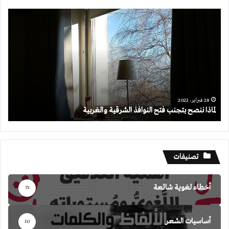
لماذا
ننصح
بتجنب
فتح
النوافذ
الشرقية
والغربية
28 فبراير، 2022
لماذا ننصح بتجنب فتح النوافذ الشرقية والغربية
تصنيفات
أخطاء لغوية شائعة
73
أساسيات الشعر
10