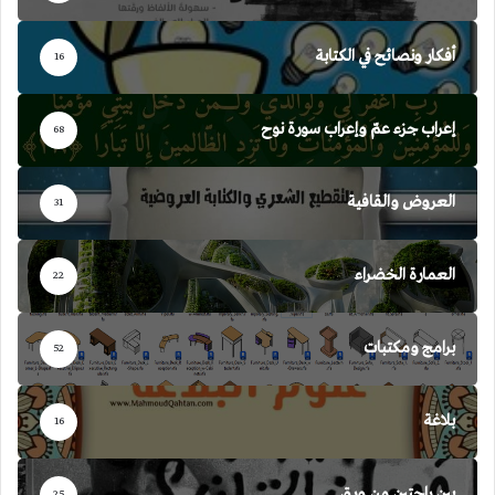
أفكار ونصائح في الكتابة
16
إعراب جزء عمّ وإعراب سورة نوح
68
العروض والقافية
31
العمارة الخضراء
22
برامج ومكتبات
52
بلاغة
16
بين راحتين من ورق
25