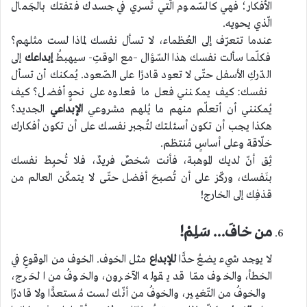
الأفكار؛ فهي كالسّموم الّتي تَسري في جسدك فتفتك بالجَمال
الّذي يحويه.
عندما تتعرّف إلى العُظماء، لا تسأل نفسك لماذا لست مثلهم؟
فكلّما سألت نفسك هذا السّؤال –مع الوقتِ- سيهبطُ
إبداعك
إلى
الدّركِ الأسفل حتّى لا تعود قادرًا على الصّعود. يُمكنك أن تسأل
نفسك: كيف يمكنني فعل ما فعلوه على نحوٍ أفضل؟ كيف
يُمكنني أن أتعلّم منهم ما يُلهم مشروعي
الإبداعي
الجديد؟
هكذا يجب أن تكون أسئلتك لتُجبر نفسك على أن تكون أفكارك
خلّاقة وعلى أساسٍ مُنتظم.
ثِق أنّ لديك الموهبة، فأنت شخصٌ فريدٌ، فلا تُحبِط نفسك
بنَفسك، وركّز على أن تُصبحَ أفضل حتّى لا يتمكّن العالم من
قذفِك إلى الخارج!
من خافَ… سَلِمْ!
لا يوجد شيء يضعُ حدًّا
للإبداع
مثل الخوف. الخوف من الوقوعِ في
الخطأ، والخوف ممّا قد يقوله الآخرون، والخوفُ من الحَرج،
والخوفُ من التّغيير، والخوفُ من أنّك لست مُستعدًّا ولا قادرًا