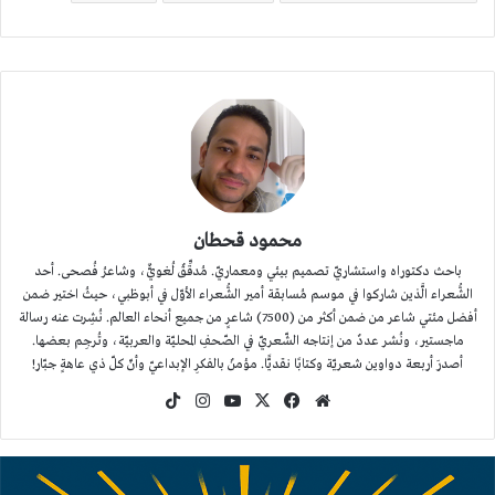
محمود قحطان
باحث دكتوراه واستشاريّ تصميم بيئي ومعماريّ. مُدقِّقٌ لُغويٌّ، وشاعرُ فُصحى. أحد
الشُّعراء الَّذين شاركوا في موسم مُسابقة أمير الشُّعراء الأوّل في أبوظبي، حيثُ اختير ضمن
أفضل مئتي شاعر من ضمن أكثر من (7500) شاعرٍ من جميع أنحاء العالم. نُشِرت عنه رسالة
ماجستير، ونُشر عددٌ من إنتاجه الشّعريّ في الصّحفِ المحليّة والعربيّة، وتُرجِم بعضها.
أصدرَ أربعة دواوين شعريّة وكتابًا نقديًّا. مؤمنٌ بالفكرِ الإبداعيّ وأنّ كلّ ذي عاهةٍ جبّار!
موقع
‫X
فيسبوك
‫YouTube
انستقرام
‫TikTok
الويب