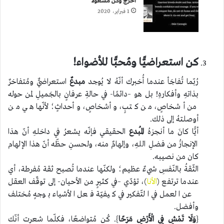
اخرج وكن مشغولا
1 فبراير، 2020
كن استعراضيًّا ومُحبًّا للأضواء!
رُبّما تُفاجَأ عندما أُخبرك أنّهُ لا يُوجد
مبدعٌ
استعراضيٌّ ومُتفاخرٌ
بذاتهِ وأفكارهِ! بل هو –دائمًا- في حالةِ عرفانٍ بالجَميلِ لمن حوله
من أشخاصٍ، من كتبٍ، وأشخاصٍ، وأحداثٍ؛ لأنّها هي من
أوصلتهُ إلى ذلك.
أيًّا كانَ ما أنجزهُ
المُبدع
الحقيقي فإنّه يشعرُ في داخلهِ أنّ هذا
الإنجازُ من فضلِ اللهِ، وإلهامٌ منه، ولحسنِ حظّه أنّ هذا الإلهام
كان من نصيبه.
الثّقةُ بالنّفسِ شيءٌ عظيم؛ ولكنّها عندما تُصبح ثقة مُفرطة، أي
عندما ترتفع (
الأنا
)، تؤدّي –في كثيرٍ من الأحيان- إلى توقّف العقل
عن العمل في التّفكير في كيفيّة فعل الأشياء بوجهٍ مُختلف
وأفضل.
{
وَلَا تَمْشِ فِي الْأَرْضِ مَرَحًا
}. كُن مُتواضعًا، فكلّما شعرت أنّك