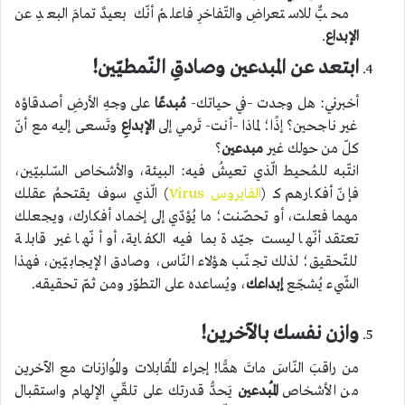
محبٌّ للاستعراضِ والتّفاخرِ فاعلمْ أنّك بعيدٌ تمامَ البعدِ عن
الإبداع
.
ابتعد عن المبدعين وصادقِ النّمطيّين!
أخبرني: هل وجدت –في حياتك-
مُبدعًا
على وجهِ الأرضِ أصدقاؤه
غير ناجحين؟ إذًا؛ لماذا –أنت- تَرمي إلى
الإبداعِ
وتَسعى إليه مع أنّ
كلّ من حولك غير
مبدعين
؟
انتّبه للمُحيط الّذي تعيشُ فيه: البيئة، والأشخاص السّلبيّين،
فإنّ أفكارهم كـ (
الفايروس Virus
) الّذي سوف يقتحمُ عقلك
مهما فعلت، أو تحصّنت؛ ما يُؤدّي إلى إخماد أفكارك، ويجعلك
تعتقد أنّها ليست جيّدة بما فيه الكفاية، أو أنّها غير قابلة
للتّحقيق؛ لذلك تجنّب هؤلاء النّاس، وصادق الإيجابيّين، فهذا
الشّيء يُشجّع
إبداعك
، ويُساعده على التطوّر ومن ثمّ تحقيقه.
وازن نفسك بالآخرين!
من راقبَ النّاسَ ماتَ همًّا! إجراء المُقابلات والمُوازنات مع الآخرين
من الأشخاص
المُبدعين
يَحدُّ قدرتك على تلقّي الإلهام واستقبال