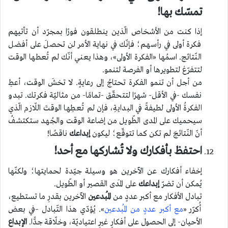
تمسّك بها!
إذا كنت من الأشخاص الّذين ينطلقون فورًا بمجرّد أن تأتيهم
فكرة أولى في رأسهم؛ فإنّك في نهاية الأمر لن تحصلَ على أفضل
النّتائج. اسمُها «الفكرة الأولى»، وهذا يعني أنّك لم تُعطها الوقت
لتتفرّغ لتطويرها أو الفرصة لتنمو.
من أجل أن تنمو الفكرة تحتاجُ إلى رعايةٍ. لا تخشَ الوقت، أعطِ
نفسك -في الأقل- شهرًا لتتحقّق -تمامًا- من مثاليّة فكرتك. تبدو
الفكرةُ الأولى لطيفةً في البدايةِ، فإن لم تُعطِها الوقتَ اللّازم الّذي
سيحميك على المدى الطّويل من إضاعة الوقت والجُهد ستكتشفُ
أنّ النّتائجَ لم تكن كما تتوقّع؛ ليكون
إبداعك
ناقصًا!
احتفظ بأفكارك ولا تُشاركها مع أحد!
إخفاء أفكارك عن الآخرين هو وسيلة جيّدة لحمايتها؛ ولكنّها
يُمكن أن تضرّ
إبداعك
على المَدى القصير أو الطّويل.
تبادل الأفكار مع أكبر عددٍ من
المُبدعين
الآخرين بقدرِ ما تستطيع،
أُكرّر «
مع أكبر عددٍ من المُبدعين
». يُؤدّي هذا التّبادل –في بعض
الأحيان- إلى الحصول على أفكارٍ غيرِ اعتياديّة، وخلّاقة جدًّا.
الإبداع