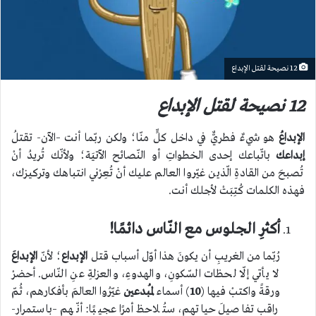
12 نصيحة لقتل الإبداع
12 نصيحة لقتل الإبداع
الإبداعُ
هو شيءٌ فطريٌّ في داخل كلٍّ منّا؛ ولكن ربّما أنت –الآن- تقتلُ
إبداعك
باتّباعك إحدى الخطواتِ أو النّصائح الآتيَة؛ ولأنّك تُريدُ أنْ
تُصبحَ من القادةِ الّذين غيّروا العالم عليك أنْ تُعِرْني انتباهك وتركيزك،
فهذه الكلمات كُتِبَتْ لأجلك أنت.
أكثرِ الجلوس مع النّاس دائمًا!
رُبّما من الغريبِ أن يكونَ هذا أوّل أسباب قتل
الإبداع
؛ لأنّ
الإبداعَ
لا يأتي إلّا لحظات السّكونِ، والهدوءِ، والعزلةِ عنِ النّاس.
أحضرْ
ورقةً واكتبْ فيها (
10
) أسماء
لمُبدعين
غيّرُوا العالمَ بأفكارهم، ثُمّ
راقب تفاصيلَ حياتهم، ستُلاحظ أمرًا عجيبًا: أنّهم –باستمرار-