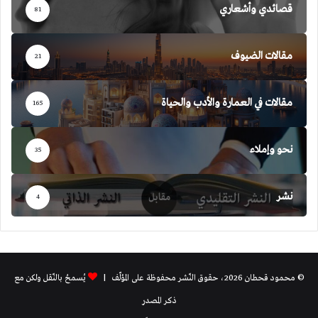
قصائدي وأشعاري
81
مقالات الضيوف
21
مقالات في العمارة والأدب والحياة
165
نحو وإملاء
35
نشر
4
© محمود قحطان 2026، حقوق النّشر محفوظة على المؤلّف |
يُسمحُ بالنّقل ولكن مع
ذكر المصدر