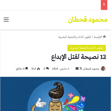
محمود قحطان
الق
الرّئيسة
/
تطوير الذات والتنمية البشرية
تطوير الذات والتنمية البشرية
12 نصيحة لقتل الإبداع
تابع
أرسل
محمود قحطان
2 مارس، 2016
0
653
6 دقائق
على
بريدا
X
إلكترونيا