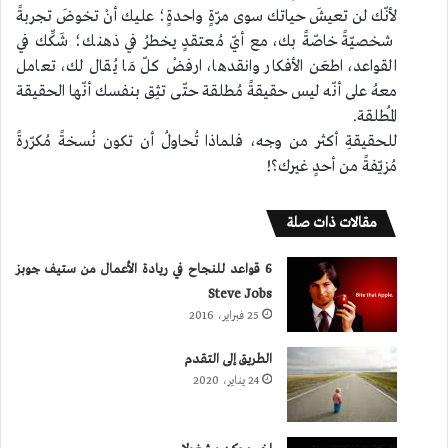
لأنّك لن تعيشَ حياتك سوى مرّةٍ واحدةٍ؛ عليك أنْ تخوضَ تجربةً
شخصيّةً خاصّةً بك، مع أيّ مُعتقدٍ يخطرُ في ذهنك؛ شَكِّك في
القواعد، اطعَن الأفكار وانقدها، ارفضْ كلّ مَا يُقال لك، تعامل
معهُ على أنّه ليس حقيقةً مُطلقة حتّى تثِق بنفسك أنّها الحقيقة
المُطلقة.
للحقيقةِ أكثر من وجه، فلماذا تُحاولُ أن تكون نُسخةً مُكرّرةً
مُزيّفةً من أحدٍ غيرك؟!
مقالات ذات صلة
6 قواعد للنجاح في ريادة الأعمال من ستيف جوبز
Steve Jobs
25 فبراير، 2016
الطريق إلى التقدم
24 يناير، 2020