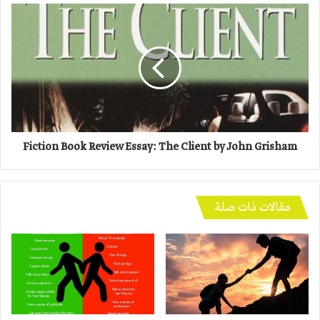
Fiction
Book
Review
Essay:
The
Client
by
John
Grisham
Fiction Book Review Essay: The Client by John Grisham
مقالات ذات صلة