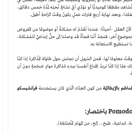
ُ مؤقّتًا عاديًّا أو إلكترونيًّا ونضبطهُ على (
25
) دقيقة، نعمل في
نُشاهد مقطعًا كوميديًّا أو نؤدّي أيّ نشاطٍ نُحبّه لمُدّة خمس دقائق،
ذا، وبعد نهاية أربع فترات عملٍ يكونُ وقتُ الرّاحةِ أطول.
يز؛ لأنّ العقل –أحيانًا- عندما نُقدّمُ له مشكلةً أو موضوعًا من المفروض
وضوعٍ آخر، فنجدُ أنّنا فجأةً قد وصلنا إلى حلٍّ إبداعيٍّ للمُشكلة،
صًا نستطيع الاستعانة به.
لوقتُ معلومًا لها، فمنَ السّهلِ أن نجلسَ حول طاولة المُذاكرة إذا كنّا
ا إذا كنّا نريدُ إقناع أنفسنا ببدءِ مُذاكرة موادٍ ضخمةٍ دونَ أن
.
اطم بالإيطاليّة
من كون العدّاد الّذي كان يستخدمهُ
فرانشيسكو
ة، مُداعبة، طبخ… إلخ، من المهام المُختلفة).