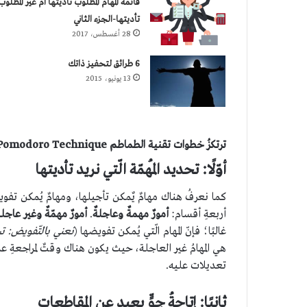
قائمة المهام المطلوب تأديتها أم غير المطلوب
تأديتها-الجزء الثاني
28 أغسطس، 2017
6 طرائق لتحفيز ذاتك
13 يونيو، 2015
ترتكزُ خطوات تقنية الطماطم Pomodoro Technique على الآتي:
أوّلًا: تحديد المُهمّة الّتي نريد تأديتها
كما نعرفُ هناك مهامٌ يٌمكن تأجيلها، ومهامٌ يُمكن تفويضه
أربعةِ أقسام:
أمورٌ مهمةٌ وعاجلةٌ
.
أمورٌ مهمّةٌ وغير عاجلة
غالبًا؛ فإنّ المهام الّتي يُمكن تفويضها (
نعني بالتّفويض: تحوي
هي المهامُ غير العاجلة، حيث يكون هناك وقتٌ لمراجعةِ عم
تعديلات عليه.
ثانيًا: إتاحةُ جوٍّ بعيد عن المقاطعات