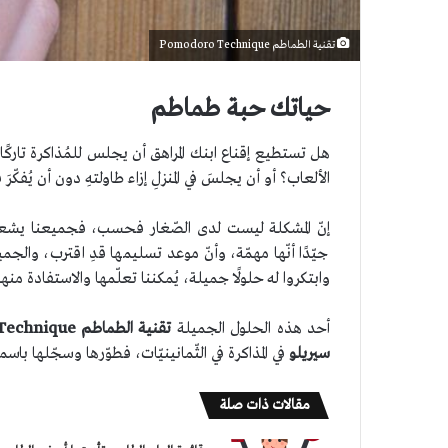
تقنية الطماطم Pomodoro Technique
حياتك حبة طماطم
هل تستطيع إقناع ابنك المراهق أن يجلس للمُذاكرة تاركًا ه
الألعاب؟ أو أن يجلسَ في المنزلِ إزاء طاولتهِ دون أن يُفكّ
إنّ المشكلة ليست لدى الصّغار فحسب، فجميعنا يشعرُ بث
جيّدًا أنّها مهمّة، وأنّ موعد تسليمها قدِ اقترب، والجميل
وابتكروا له حلولًا جميلة، يُمكننا تعلّمها والاستفادة منها
أحد هذه الحلول الجميلة
تقنية الطماطم
Technique
سيريلو
في المذاكرة في الثّمانينيّات، فطوّرها وسجّلها با
مقالات ذات صلة