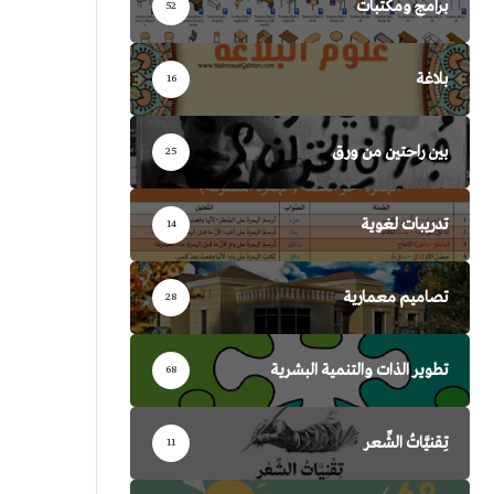
برامج ومكتبات
52
بلاغة
16
بين راحتين من ورق
25
تدريبات لغوية
14
تصاميم معمارية
28
تطوير الذات والتنمية البشرية
68
تِقنيَّاتُ الشِّعر
11