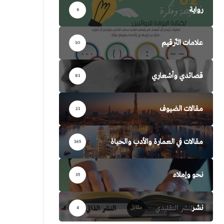
رواية
6
علامات التّرقيم
10
قصائدي وأشعاري
81
مقالات الضيوف
21
مقالات في العمارة والأدب والحياة
165
نحو وإملاء
35
نشر
4