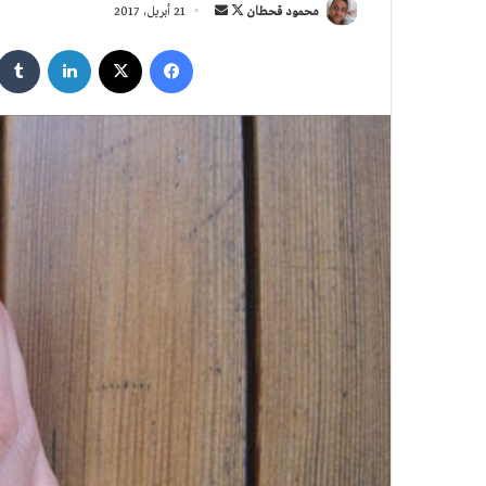
تابع
أرسل
محمود قحطان
21 أبريل، 2017
على
بريدا
فيسبوك
‫X
لينكدإن
X
إلكترونيا