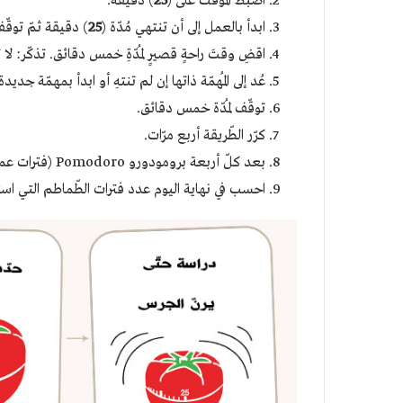
اضبط المؤقت على (
25
) دقيقة.
ابدأ بالعمل إلى أن تنتهي مُدّة (
25
) دقيقة ثمّ توقّف
اقضِ وقتَ راحةٍ قصيرٍ لمُدّةِ خمس دقائق. تذكّر: لا ت
عُد إلى المُهمّة ذاتها إن لم تنتهِ أو ابدأ بمهمّة جديدة ل
توقّف لمُدّة خمس دقائق.
كرّر الطّريقة أربع مرّات.
بعد كلّ أربعة برومودورو Pomodoro (فترات عمل) خذ راحة من (
احسب في نهاية اليوم عدد فترات الطّماطم التي استغ