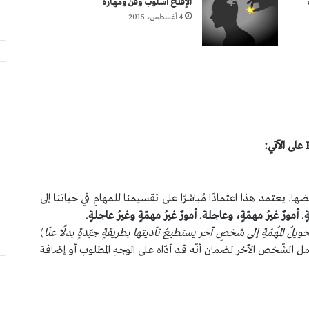
الإقناع أسلوب وفن ومهارة
4 أغسطس، 2015
ا. يعتمد هذا اعتمادًا مُباشرًا على تقسيمنا للمهامِ في حياتنا إلى
ٍ
.
أمورٌ غيرُ مهمّةٍ، وعاجلة
.
أمورٌ غيرُ مهمّةٍ وغيرُ عاجلةٍ
.
لُ المُهمّةِ إلى شخصٍ آخر يستطيعُ تأديتها بطريقةٍ جيّدةٍ بدلًا عنّا
)
ل الشّخص الآخر لضمان أنّه قد أدّاه على الوجهِ المطلوب أو إضافة