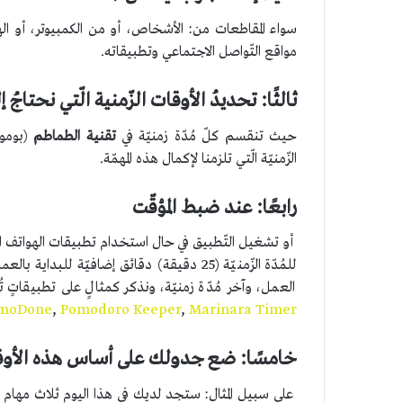
سواء المقاطعات من: الأشخاص، أو من الكمبيوتر، أو ال
مواقع التّواصل الاجتماعي وتطبيقاته.
ثالثًا: تحديدُ الأوقات الزّمنية الّتي نحتاجُ إلي
حيث تنقسم كلّ مُدّة زمنيّة في
تقنية الطماطم
(بومو
الزّمنيّة الّتي تلزمنا لإكمال هذه المهمّة.
رابعًا: عند ضبط المؤقّت
أو تشغيل التّطبيق في حال استخدام تطبيقات الهواتف الّ
للمُدّة الزّمنيّة (25 دقيقة) دقائق إضافيّة لل
العمل، وآخر مُدّة زمنيّة، ونذكر كمثالٍ على تطبيقاتٍ تُ
moDone
,
Pomodoro Keeper
,
Marinara Timer
خامسًا: ضع جدولك على أساس هذه الأوقات
على سبيل المثال: ستجد لديك في هذا اليوم ثلاث مهام علي