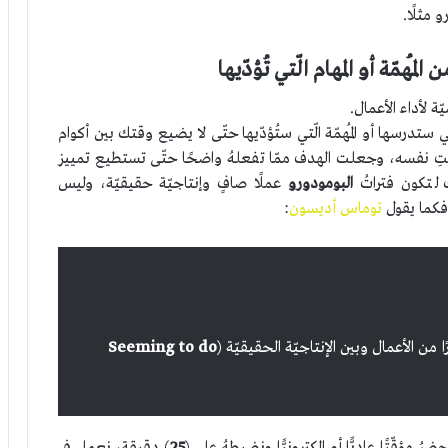
 مثلًا.
 المُهمّة أو المهام الّتي تُؤدّيها
ة لأداء الأعمال.
ّتي ستدرسها أو المُهمّة الّتي ستُؤدّيها حتّى لا يضيع وقتك بين أكوام
 الوقتِ نفسه، وجعلت الهدف ممّا تفعلهُ واضحًا حتّى تستطيع تمييز
ك لتكون فتراتُ
البومودورو
عملًا صافٍ وإنتاجيّة حقيقيّة، وليس
 فكما يقول
توماس أديسون
:
 من الأعمال وبين الإنتاجيّة الحقيقيّة (
Seeming to do