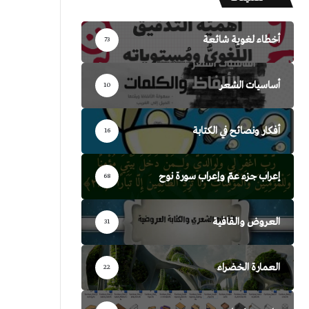
أخطاء لغوية شائعة
73
أساسيات الشعر
10
أفكار ونصائح في الكتابة
16
إعراب جزء عمّ وإعراب سورة نوح
68
العروض والقافية
31
العمارة الخضراء
22