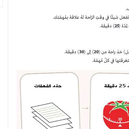
.
فعل شيئًا في وقتِ الرّاحة لهُ علاقة بمُهمّتك.
مدّة (
25
) دقيقة.
20
) إلى (
30
) دقيقة.
رقتها في كلّ مُهمّة.