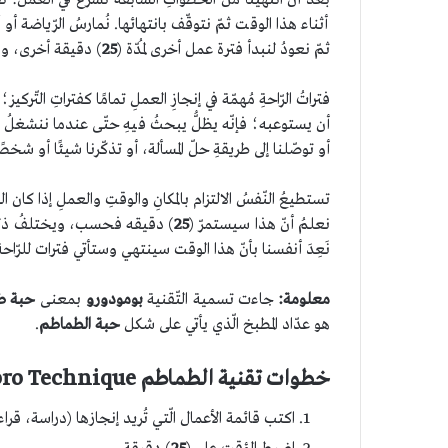
بعد أن انتهينا من الخطواتِ السّابقة نشرعُ في العمل: نُحضِر
أثناء هذا الوقت ثمّ نتوقّف بانتهائها. نُمارسُ الرّياضة أو 
ثمّ نعودُ لنبدأ فترة عمل أخرى لمُدّة (
25
) دقيقة أخرى، وهك
فتراتُ الرّاحةِ مُهمّة في إنجازِ العملِ تمامًا كفتراتِ التّرك
أن يستوعبه؛ فإنّه يظلُّ يبحثُ فيهِ حتّى عندما ننشغلُ بم
أو توصّلنا إلى طريقةِ حلّ المسألة، أو تذكّرنا شيئًا أو شخ
تستطيعُ النّفسُ الالتزام بالمكانِ والوقتِ والعملِ إذا كان ا
نعلمُ أنّ هذا سيستمرّ (
25
) دقيقه فحسب، ويختلفُ ذلك عمّ
نَعِدَ أنفسنا بأنّ هذا الوقت سينتهي وستأتي فترات للرّاحة
معلومة:
جاءت تسمية التّقنية
بومودورو
بمعنى
حبة طم
هو عدّاد المطبخ الّذي يأتي على شكل
حبة الطماطم
.
خطوات تقنية الطماطم Pomodoro Technique باختصار:
اكتب قائمة الأعمال الّتي تُريد إنجازها (دراسة، قراء