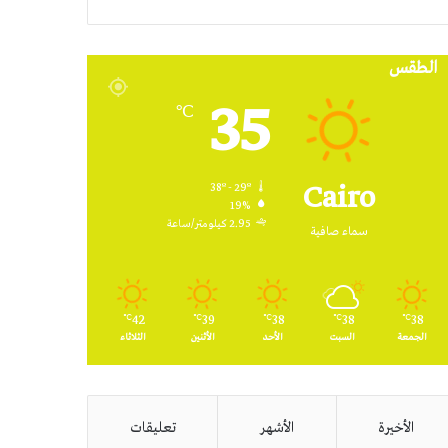
RSS
الطقس
35
℃
Cairo
38º - 29º
19%
2.95 كيلومتر/ساعة
سماء صافية
42
39
38
38
38
℃
℃
℃
℃
℃
الجمعة
السبت
الأحد
الأثنين
الثلاثاء
الأخيرة
الأشهر
تعليقات