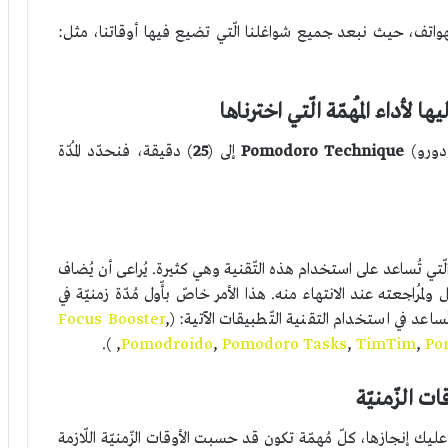
هواتف، حيث نبعد جميع شواغلنا الّتي تضيع فيها أوقاتنا، مثل:
ها لأداء المُهمّة الّتي اخترناها
دورو)
Technique
Pomodoro
إلى (
25
) دقيقة، فنحدّد المُدّة
تي تُساعد على استخدام هذه التّقنية وهي كثيرة. يُراعى أن يُضاف
بداية بالعمل ولمُراجعته عند الانتهاء منه. هذا الأمر خاصّ بأّول مُدّة زمنيّة في
ساعد في استخدام التقنية التّطبيقات الآتية: (
,
Focus Booster
, ).
Pomodroido
,
Pomodoro Tasks
,
TimTim
,
Po
 الزّمنيّة
ك إنجازها، كلّ مُهمّة تكون قد حسبت الأوقات الزّمنيّة اللّازمة