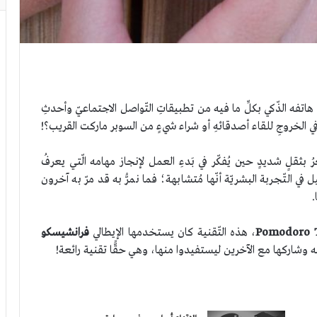
اتفه الذّكي بكلِّ ما فيه من تطبيقاتِ التّواصل الاجتماعيّ وأحدثِ
رَ في الخروجِ للقاء أصدقائهِ أو شراء شيءٍ من السوبر ماركت القريب؟!
قلٍ شديدٍ حين يُفكّر في بَدءِ العمل لإنجاز مهامه الّتي يعرفُ
 في التّجربة البشريّة أنّها مُتشابهة؛ فما نمرُّ به قد مرّ به آخرون
.
Pomodoro 
، هذه التّقنية كان يستخدمها الإيطالي
فرانشيسكو
سمه وشاركها مع الآخرين ليستفيدوا منها، وهي حقًّا تقنية رائعة!