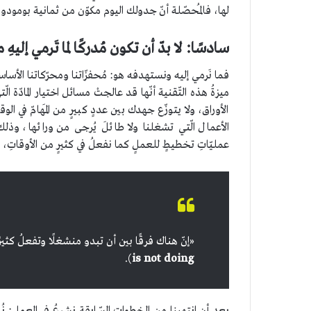
لها، فالمُحصّلة أنّ جدولك اليوم مكوّن من ثمانية بومودورو
سادسًا: لا بدّ أن تكون مُدركًا لما تَرمي إليهِ من
فما نَرمي إليه ونستهدفه هو: مُحفزّاتنا ومحرّكاتنا الأساسيّ
ميزةُ هذه التّقنية أنّها قد عالجتْ مسائل اختيار المادّة ال
الأوراق، ولا يتوزّع جهدك بين عددٍ كبيرٍ من المَهامّ في
الأعمال الّتي تشغلنا ولا طائلَ يُرجى من ورائها، وذل
عمليّاتِ تخطيطٍ للعملٍ كما نفعلُ في كثيرٍ من الأوقاتِ،
«إنّ هناك فرقًا بين أن تبدو منشغلًا وتفعلُ كثيرًا
).
is not doing