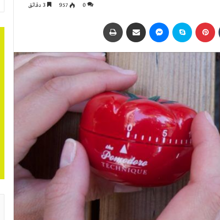
0
957
3 دقائق
بينتيريست
سكايب
ماسنجر
مشاركة عبر البريد
طباعة