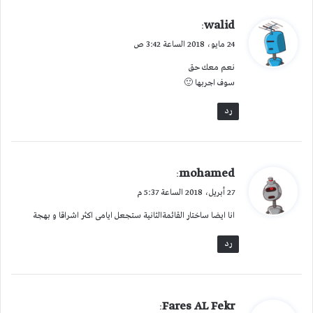
ي
walid
:
ق
24 مايو، 2018 الساعة 3:42 ص
و
نعم معك حق
ل
سوف اجربها 🙂
رد
ي
mohamed
:
ق
27 أبريل، 2018 الساعة 5:37 م
و
انا ايضا ساختار القائمةالثانية ستجعل ايامى اكثر اشراقا و بهجة
ل
رد
ي
Fares AL Fekr
: