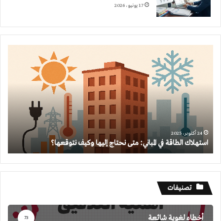
17 يونيو، 2026
استهلاك
الطاقة
في
المباني:
متى
نحتاج
إليها
وكيف
نتوقعها؟
24 أكتوبر، 2025
استهلاك الطاقة في المباني: متى نحتاج إليها وكيف نتوقعها؟
تصنيفات
أخطاء لغوية شائعة
73