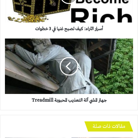
في
3
خطوات
أسرار الثراء: كيف تصبح غنيا في 3 خطوات
جهاز
المشي
آلة
التعذيب
المحبوبة
Treadmill
جهاز المشي آلة التعذيب المحبوبة Treadmill
مقالات ذات صلة