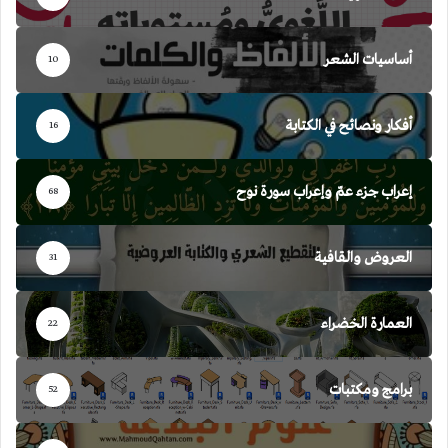
أساسيات الشعر
10
أفكار ونصائح في الكتابة
16
إعراب جزء عمّ وإعراب سورة نوح
68
العروض والقافية
31
العمارة الخضراء
22
برامج ومكتبات
52