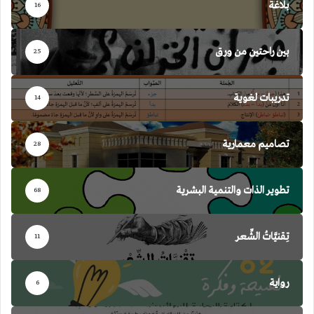
بلاغة
16
بين راحتين من ورق
25
تدريبات لغوية
14
تصاميم معمارية
28
تطوير الذات والتنمية البشرية
68
تِقنيَّاتُ الشِّعر
11
رواية
6