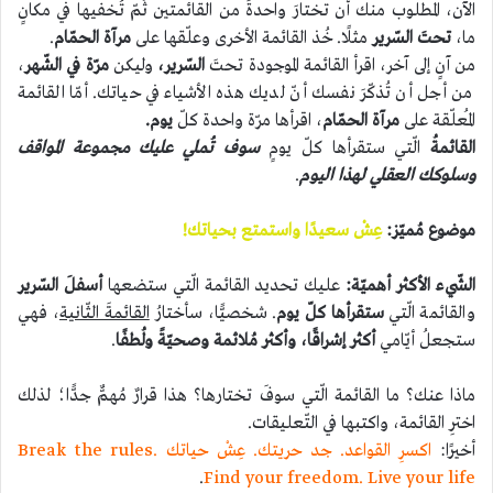
الآن، المطلوب منك أن تختارَ واحدةً من القائمتين ثُمّ تُخفيها في مكانٍ
ما،
تحتَ السّرير
مثلًا. خُذ القائمة الأخرى وعلّقها على
مرآة الحمّام
.
من آنٍ إلى آخر، اقرأ القائمة الموجودة تحتَ
السّرير،
وليكن
مرّة في الشّهر
،
من أجل أن تُذكّرَ نفسك أنّ لديك هذه الأشياء في حياتك. أمّا القائمة
المُعلّقة على
مرآة الحمّام
، اقرأها مرّة واحدة كلّ
يوم.
القائمةُ
الّتي ستقرأها كلّ يومٍ
سوف تُملي عليك مجموعة المواقف
وسلوكك العقلي لهذا اليوم
.
موضوع مُميّز:
عِشْ سعيدًا واستمتع بحياتك!
الشّيء الأكثر أهميّة:
عليك تحديد القائمة الّتي ستضعها
أسفلَ السّرير
والقائمة الّتي
ستقرأها كلّ يوم
. شخصيًّا، سأختارُ
القائمةَ الثّانية
، فهي
ستجعلُ أيّامي
أكثر إشراقًا، وأكثر مُلائمة وصحيّةً ولُطفًا
.
ماذا عنك؟ ما القائمة الّتي سوفَ تختارها؟ هذا قرارٌ مُهمٌّ جدًّا؛ لذلك
اخترِ القائمة، واكتبها في التّعليقات.
أخيرًا:
اكسرِ القواعد. جد حريتك. عِشْ حياتك Break the rules.
.
Find your freedom. Live your life