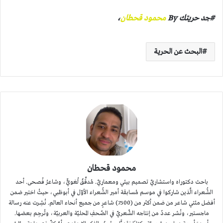
#جد حريتك By
محمود قحطان
،
البحث عن الحرية
محمود قحطان
باحث دكتوراه واستشاريّ تصميم بيئي ومعماريّ. مُدقِّقٌ لُغويٌّ، وشاعرُ فُصحى. أحد
الشُّعراء الَّذين شاركوا في موسم مُسابقة أمير الشُّعراء الأوّل في أبوظبي، حيثُ اختير ضمن
أفضل مئتي شاعر من ضمن أكثر من (7500) شاعرٍ من جميع أنحاء العالم. نُشِرت عنه رسالة
ماجستير، ونُشر عددٌ من إنتاجه الشّعريّ في الصّحفِ المحليّة والعربيّة، وتُرجِم بعضها.