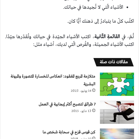
الأشياء الّتي لا تُجيدها في حياتك.
اكتُب كلّ ما يتبادرُ إلى ذهنك أيًّا كان.
ثُمّ، في
القائمةِ الثّانية
، اكتب الأشياء الجيّدة في حياتك وتُقدّرها جيّدًا.
اكتب الأشياء الجميلة، والفُرص الّتي لديك، أشياء مثل:
مقالات ذات صلة
متلازمة المربع المفقود: انعكاس للخسارة المتصورة والمرونة
البشرية
14 يونيو، 2023
7 طرائق لتصبح أكثر إيجابية في العمل
13 مايو، 2015
كن قوس قزح في سحابة شخص ما