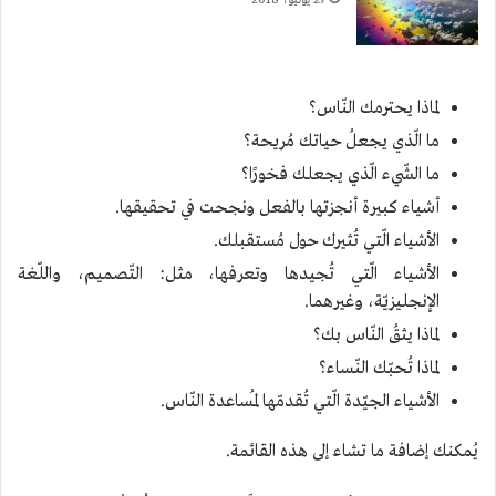
27 يونيو، 2018
لماذا يحترمك النّاس؟
ما الّذي يجعلُ حياتك مُريحة؟
ما الشّيء الّذي يجعلك فخورًا؟
أشياء كبيرة أنجزتها بالفعل ونجحت في تحقيقها.
الأشياء الّتي تُثيرك حول مُستقبلك.
الأشياء الّتي تُجيدها وتعرفها، مثل: التّصميم، واللّغة
الإنجليزيّة، وغيرهما.
لماذا يثقُ النّاس بك؟
لماذا تُحبّك النّساء؟
الأشياء الجيّدة الّتي تُقدمّها لمُساعدة النّاس.
يُمكنك إضافة ما تشاء إلى هذه القائمة.