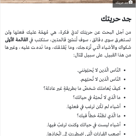
جد حريتك
جد حريتك
من أجل البحث عن حريتك لديّ فكرة، هي مُهمّة عليك فعلها ولن
تستغرق سوى دقائق، سوف تُنشئ قائمتين، ستكتب في
القائمة الأولى
شكواك والأشياء الّتي تُزعجك، وما يُقلقك، وما نَدمت عليه، وغيرها
من هذا القبيل. على سبيل المثال:
النّاس الّذين لا يُحبّونني.
النّاس الّذين لا تُحبّهم.
كيفَ يُعاملك شخصٌ ما بطريقةٍ غير عادلة؟
ما الّذي لا تُحبّهُ في حياتك؟
أشياء لم تكُن ترغب في فعلها.
ما الّذي تظنّهُ خطأً فيك؟
أشياء ليست في حياتك وكنت ترغبُ فيها.
أصعب القرارات الّتي اضطررت إلى اتّخاذها.