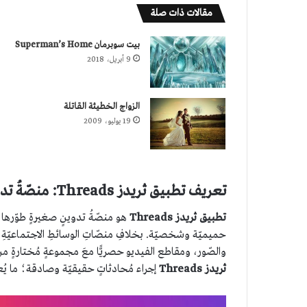
مقالات ذات صلة
بيت سوبرمان Superman’s Home
9 أبريل، 2018
الزواج الخطيئة القاتلة
19 يوليو، 2009
تعريف تطبيق ثريدز Threads: منصّةُ تدوينٍ مُصغّرة للاتّصالاتِ الحميمة
تطبيق ثريدز
Threads
هو منصّةُ تدوينٍ صغيرةٍ طوّرها
حميميّة وشخصيّة. بخلافِ منصّاتِ الوسائطِ الاجتماعيّةِ 
والصّور، ومقاطع الفيديو حصريًّا معَ مجموعةٍ مُختارةٍ منَ 
ثريدز
Threads
إجراء مُحادثاتٍ حقيقيّة وصادقة؛ ما يُعزّز