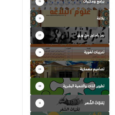
برامج ومكتبات
52
بلاغة
16
بين راحتين من ورق
25
تدريبات لغوية
14
تصاميم معمارية
28
تطوير الذات والتنمية البشرية
68
تِقنيَّاتُ الشِّعر
11