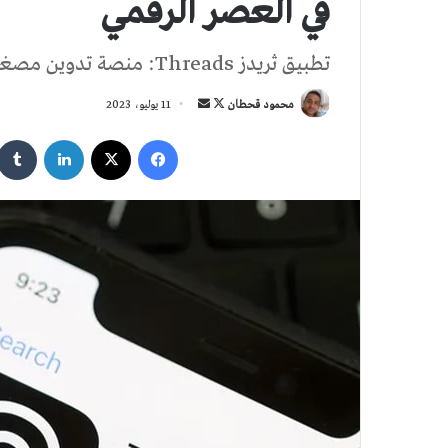
في العصر الرقمي
تطبيق ثريدز Threads: منصة تدوين مصغر جديدة من Instagram
تابع
أرسل
محمود قحطان
11 يوليو، 2023
على
بريدا
فيسبوك
‫X
لينكدإن
X
إلكترونيا