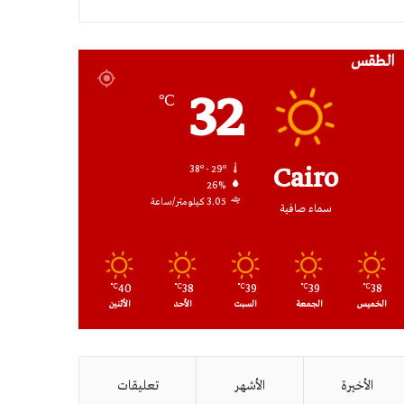
RSS
الطقس
32
℃
Cairo
38º - 29º
26%
3.05 كيلومتر/ساعة
سماء صافية
40
38
39
39
38
℃
℃
℃
℃
℃
الخميس
الجمعة
السبت
الأحد
الأثنين
الأخيرة
الأشهر
تعليقات