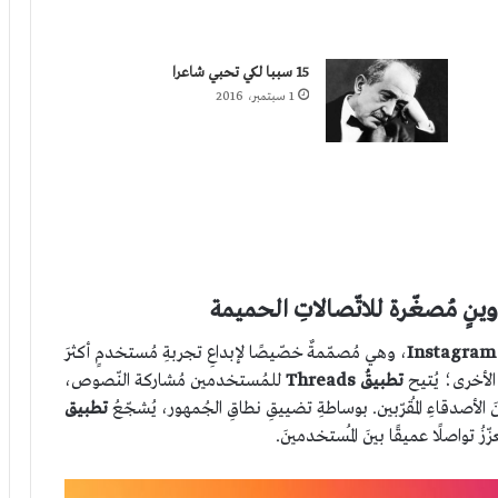
15 سببا لكي تحبي شاعرا
1 سبتمبر، 2016
Instagram
، وهي مُصمّمةٌ خصّيصًا لإبداعِ تجربةِ مُستخدمٍ أكثرَ
الأخرى؛ يُتيح
تطبيقُ Threads
للمُستخدمين مُشاركة النّصوص،
الأصدقاءِ المُقرّبين. بوساطةِ تضييقِ نطاقِ الجُمهور، يُشجّعُ
تطبيق
ُ تواصلًا عميقًا بينَ المُستخدمينَ.