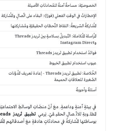
الخصوصيّة: مساحةٌ آمنةٌ للمُحادثاتِ الأصيلة
الإخطاراتُ في الوقتِ الفعلي (فورًا): البقاء على اتّصالٍ والمُشاركة
المُشاركةُ السّريعةُ: التقاط اللّحظاتِ الحقيقيّةِ ومُشاركتها
المُراسلة المُتكاملة: التّبديلُ بسلاسةٍ بينَ ثريدز Threads
وInstagram Direct
فوائدُ استخدام تطبيق ثريدز Threads
عيوب استخدام تطبيق الخيوط
الخُلاصة: تطبيق ثريدز Threads - إعادة تعريف المُدوّنات
الصّغيرة للعلاقاتِ الحميمة
أسئلةٌ وأجوبةٌ
في بيئةٍ آمنةٍ وداعمةٍ. معَ أنّ منصّاتِ الوسائطِ الاجتماعيّةِ ال
المطلوبةِ للاتّصالِ الحقيقيّ. يَرمي
تطبيق ثريدز
eads
بوساطتها المُشاركةُ في محادثاتٍ هادفةٍ معَ أصدقائهم المُقرّ