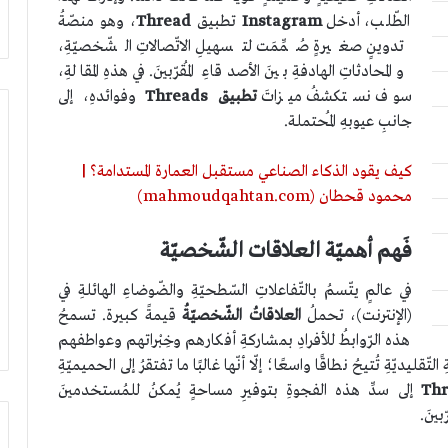
الطّلب، أدخل
Instagram
تطبيق
Thread
، وهو منصّةُ
تدوينٍ صغيرةٍ صُمِّمَت لتسهيلِ الاتّصالاتِ الشّخصيّةِ،
والمحادثاتِ الهادفةِ بينَ الأصدقاءِ المُقرّبينَ. في هذهِ المقالةِ،
سوف نستكشفُ ميزاتَ
تطبيق Threads
وفوائدهِ، إلى
جانبِ عيوبهِ المُحتملة.
كيف يقود الذكاء الصناعي مستقبل العمارة المستدامة؟ |
محمود قحطان (mahmoudqahtan.com)
فَهم أهميّة العلاقات الشّخصيّة
في عالمٍ يتّسمُ بالتّفاعلاتِ السّطحيّةِ والضّوضاءِ الهائلةِ في
(الإنترنت)، تحملُ
العلاقاتُ الشّخصيّةُ
قيمةً كبيرة. تسمحُ
هذه الرّوابطُ للأفرادِ بمشاركةِ أفكارهم وخِبْراتهم وعواطفهم
تّقليديّةِ تُتيحُ نطاقًا واسعًا؛ إلّا أنّها غالبًا ما تفتقرُ إلى الحميميّةِ
Thr
إلى سدِّ هذه الفجوةِ بتوفيرِ مساحةٍ يُمكنُ للمُستخدمينَ
بينَ.