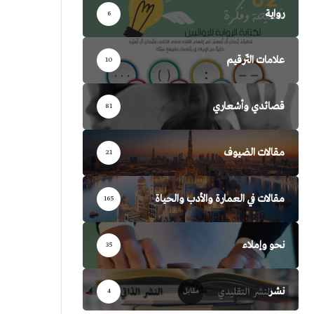
رواية
6
علامات التّرقيم
10
قصائدي وأشعاري
81
مقالات الضيوف
21
مقالات في العمارة والأدب والحياة
165
نحو وإملاء
35
نشر
4