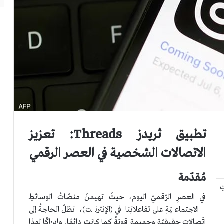
تطبيق ثريدز Threads: تعزيز
الاتصالات الشخصية في العصر الرقمي
مُقدّمة
تِ
في العصرِ الرّقميّ اليوم، حيثُ تهيمنُ منصّاتُ الوسائطِ
الاجتماعيّةِ على تفاعلاتِنا في (الإنترنت)، تظلّ الحاجةُ إلى
اتّصالاتِ حقيقيّةٍ وحميمةٍ قويّةً كما كانت دائمًا. وإدراكًا لهذا