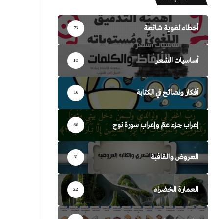
أخطاء لغوية شائعة
73
أساسيات الشعر
10
أفكار ونصائح في الكتابة
16
إعراب جزء عمّ وإعراب سورة نوح
68
العروض والقافية
31
العمارة الخضراء
22