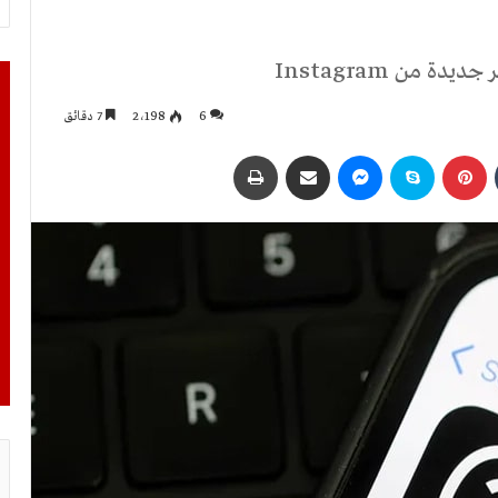
6
2٬198
7 دقائق
بينتيريست
سكايب
ماسنجر
مشاركة عبر البريد
طباعة