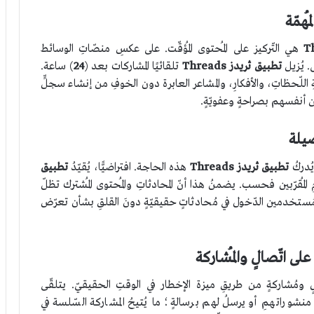
ُهمّة
T
هي التّركيز على المُحتوى المُؤقّت. على عكسِ منصّاتِ الوسائط
ى. يُزيل
تطبيق ثريدز
Threads
تلقائيًا المشاركات بعد (
24
) ساعة.
اللّحظاتِ، والأفكارِ، والمشاعر العابرة دون الخوفِ من إنشاء سجلٍّ
رِ عن أنفسهم بصراحةٍ وعفويّةٍ.
صيلة
ُدركُ
تطبيق ثريدز
Threads
هذه الحاجة. افتراضيًّا، يُقيّدُ
تطبيق
لمُقرّبين فحسب. يضمنُ هذا أنّ المحادثاتِ والمُحتوى المُشترك تظلّ
للمُستخدمين الدّخول في مُحادثاتٍ حقيقيّةٍ دونَ القلقِ بشأن تعرّض
على اتّصالٍ والمُشاركة
 ومُشاركةٍ من طريقِ ميزة الإخطار في الوقتِ الحقيقيّ. يتلقّى
منشوراتهمِ أو يرسلُ لهم برسالةٍ؛ ما يُتيحُ المشاركة السّلسة في