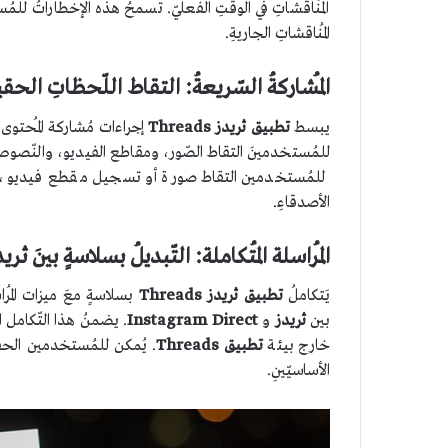
المُناقشاتِ في الوقتِ الفعليّ. تسمحُ هذه الإخطاراتُ للمُس
المُناقشاتِ الجاريةِ.
المُشاركةُ السّريعةُ: التقاط اللّحظاتِ الحقي
يبسط
تطبيق ثريدز
Threads
إجراءات مُشاركة المُحتوى مع
للمُستخدمينَ التقاط الصّور، ومقاطع الفيديو، والنّصوص
للمُستخدمين التقاط صورة أو تسجيل مقطع فيديو، ومُش
الأصدقاءِ.
المُراسلة المُتكاملة: التّبديلُ بسلاسةٍ بينَ ثريدز Threads وagram Direct
يَتكاملُ
تطبيق ثريدز
Threads
بسلاسةٍ معَ ميزات المُر
بين
ثريدز
و
Instagram Direct
. يضمنُ هذا التّكامل ان
خارج بيئة
تطبيق Threads
. يُمكن للمُستخدمين الحفا
الأساسيّينِ.