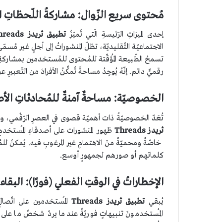
مُحتوى سريع الزّوال: مشاركةُ اللّحظاتِ الم
إحدى الميزاتِ الرّئيسةِ الّتي تُميّزُ
تطبيق ثريدز
hreads
الاجتماعيّة التّقليديّة، تظلّ المنشوراتُ إلى أجلٍ غير مُسمّ
تسمحُ الطّبيعة المُؤقّتة للمُحتوى للمُستخدمين بمشاركةِ 
رقميٍّ دائم. إنّهُ يُوجِدُ مساحةً تُمكِّنُ الأفرادَ من التّعبي
الخصوصيّة: مساحةٌ آمنةٌ للمُحادثاتِ الأ
تُعَدّ الخصوصيّةُ ذات أهميّة قصوى في العصرِ الرّقْمي، وي
ثريدز
Threads
ظهور المنشورات على أصدقاءِ المُستخدمِ ا
خاصّةً ومحميّةً منَ الاهتمامِ غير المرغوبِ فيه. يُمكنُ 
كلماتهم أو صورهم لجمهورٍ أوسع.
الإخطاراتُ في الوقتِ الفعلي (فورًا): البقاء 
يُبقي
تطبيق ثريدز
Threads
المُستخدمين على اتّصالٍ
المُستخدمونَ تنبيهاتٍ فوريّةً عندما يردّ شخصٌ ما على 