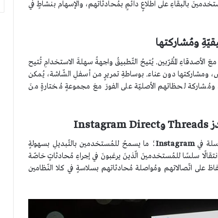
تخدمينَ بالبقاءِ على اطّلاعٍ دائمٍ بمُحادثاتهم، والإسهام بنشاطٍ في
قيّةِ ومُشاركتها
َ الأصدقاءِ المُقرّبين. يُتيحُ التّطبيقُ واجهةً سهلةَ الاستخدامِ تُتيح
، ومشاركتها دون عناء. بوساطةِ تمريرٍ من أسفلِ الشّاشة، يُمكن
اركة لحظاتهم الأصليّة على الفورَ معَ مجموعةٍ مُختارةٍ منَ
Inst
اسلة في
Instagram
؛ ما يسمحُ للمُستخدمين بالتّبديلِ بسهولةٍ
تقالًا سلسًا للمُستخدمينَ الّذينَ يرغبونَ في إجراءِ مُحادثاتٍ خاصّة
ظ على اتّصالاتهم ومُواصلة مُحادثاتهم بسلاسةٍ في كلا النّظامين