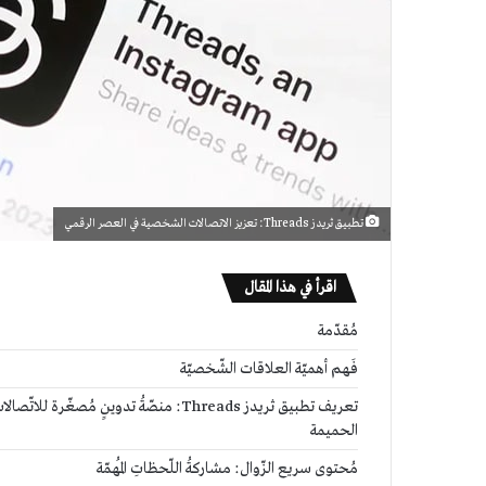
تطبيق ثريدز Threads: تعزيز الاتصالات الشخصية في العصر الرقمي
اقرأ في هذا المقال
مُقدّمة
فَهم أهميّة العلاقات الشّخصيّة
تعريف تطبيق ثريدز Threads: منصّةُ تدوينٍ مُصغّرة للاتّصالا
الحميمة
مُحتوى سريع الزّوال: مشاركةُ اللّحظاتِ المُهمّة