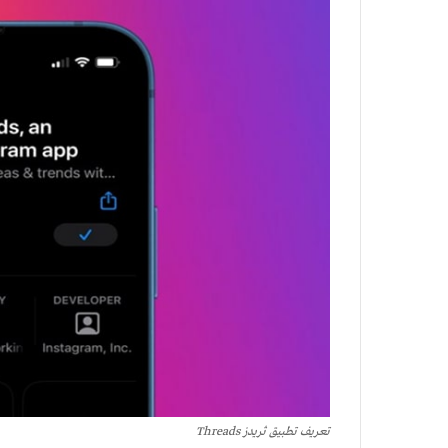
تعريف تطبيق ثريدز Threads