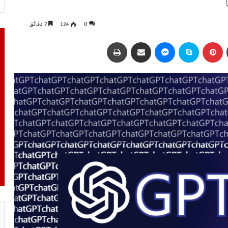
0
124
7 دقائق
بينتيريست
سكايب
ماسنجر
مشاركة عبر البريد
طباعة