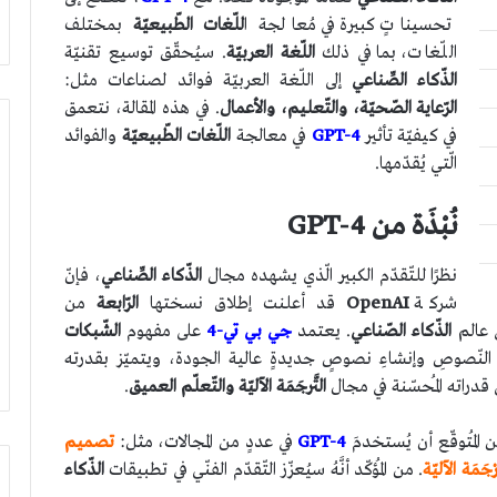
تحسيناتٍ كبيرة في مُعالجة ا
للّغات الطّبيعيّة
بمختلف
اللّغات، بما في ذلك
اللّغة العربيّة
. سيُحقّق توسيع تقنيّة
الذّكاء الصِّناعي
إلى اللّغة العربيّة فوائد لصناعات مثل:
الرّعاية الصّحيّة، والتّعليم، والأعمال
. في هذه المقالة، نتعمق
في كيفيّة تأثير
GPT-4
في معالجة
اللّغات الطّبيعيّة
والفوائد
الّتي يُقدّمها.
نُبْذَة من GPT-4
نظرًا للتّقدّم الكبير الّذي يشهده مجال
الذّكاء الصِّناعي
، فإنّ
شركة
OpenAI
قد أعلنت إطلاق نسختها
الرّابعة
من
في عالم
الذّكاء الصّناعي
. يعتمد
جي بي تي-4
على مفهوم
الشّبكات
النّصوصِ وإنشاءِ نصوصٍ جديدةٍ عالية الجودة، ويتميّز بقدرته
ى قدراته المُحسّنة في مجال
التَّرجَمَة الآليّة والتّعلّم العميق
.
ن المُتوقّع أن يُستخدمَ
GPT-4
في عددٍ من المجالات، مثل:
تصميم
َرْجَمَة الآليّة
. من المُؤكّد أنَّهُ سيُعزّز التّقدّم الفنّي في تطبيقات
الذّكاء