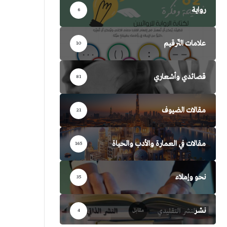
رواية
6
علامات التّرقيم
10
قصائدي وأشعاري
81
مقالات الضيوف
21
مقالات في العمارة والأدب والحياة
165
نحو وإملاء
35
نشر
4