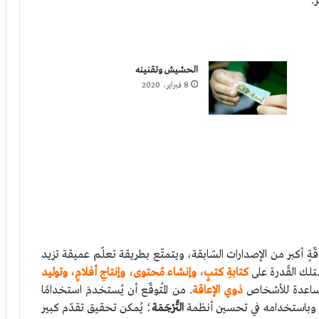
ر.
الحشيش وتقنينه
8 فبراير، 2020
ّةٍ أكبر من الإصدارات السّابقة، ويتمتّع بطريقة تعلّم عميقة تزيد
متلك القًدرة على
كتابةِ كتبٍ، وإنشاء مُحتوى، وإنتاجِ أفلامٍ، وتوليد
المساعدة للأشخاص
ذوي الإعاقة
. من المُتوقّع أن يُستخدمَ استخدامًا
 وباستخدامه في تحسين أنظمة
التَّرْجَمَة
؛ يُمكن تحقيق تقدّم كبير