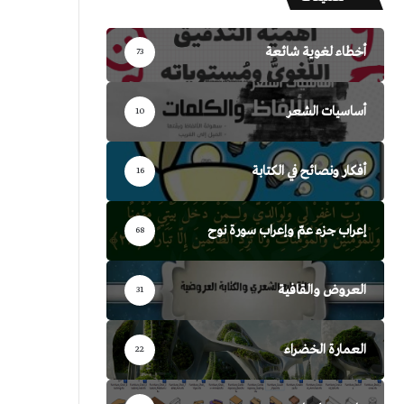
أخطاء لغوية شائعة
73
أساسيات الشعر
10
أفكار ونصائح في الكتابة
16
إعراب جزء عمّ وإعراب سورة نوح
68
العروض والقافية
31
العمارة الخضراء
22