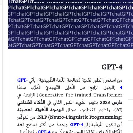
GPT-4
مع استمرار تطور تقنيّة مُعالجة اللّغة الطّبيعيّة، يأتي
GPT-
4
(الجيل الرّابع من المُحوِّل التّوليديّ المُدرَّب سلفًا
Generative Pre-trained Transformer) الرّابعة في
مارس 2023
بكونهِ الشّيء الكبير التّالي في
الذّكاء الصِّناعي
(
AI
)، وتطوير تكنولوجيا مجال
البرمجة اللّغويّة العصبيّة
Neuro-Linguistic Programming
(
NLP
). من المتوقّع
أن تكون التّرقية إلى
GPT-4
واحدة من أكثر نماذج لغة
الذّكاء الصِّناعي
تقدّمًا الموجودة فعلًا. مع
GPT-4
، نتطلّع إلى