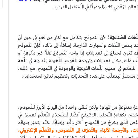
لم الرّقمي تغييرًا جذريًّا في المُستقبل القريب.
لّغات الصّناعيّة
؛ لأنّ النموذج يتكامل مع أكثر من لغةٍ في حين أنّ
 بعض اللّغات والعبارات الدّارجة. إضافةً إلى ذلك، فإنّ النّموذج
د تكون تحتاجُ إلى تعديلاتٍ إذا واجه النّموذجُ لغةً غير مألوفةٍ أو
ّب ذلك إدخال تعديلات وترجمة للقواعد اللّغوية المُتداولة في اللّغة
 التّحكّم في جميع اللّغات الفرعيّة والموجودة في النّموذج. معَ ذلك،
ا مستمرًّا ليتغلّب على هذه التّحديّات وتعظيم نتائج استخدامه.
متنوّعةٍ من المَهام؛ ولكن تبقى واحدة منَ الميزاتِ الأبرز للنّموذج،
خمين بكفاءةِ التّحليل الوظيفيّ أيضًا. يُستَخدَم التّعلّم العميق في
لّذي يخرجُ منَ النّموذج أكثر دِقَّة وإتقانًا. لكنّه يتميّز بفوائد
ت، والتّرجمة الآليّة، والتّعرّف إلى النّصوص، والتّعلّم الإلكتروني،