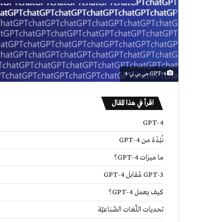
GPT-4 جي بي تي-4
اقرأ في هذا المقال
GPT-4
نُبْذَة من GPT-4
ما ميزات GPT-4؟
GPT-3 مُقابل GPT-4
كيف يعمل GPT-4؟
يّة
تحديات اللّغات الصّناعيّة