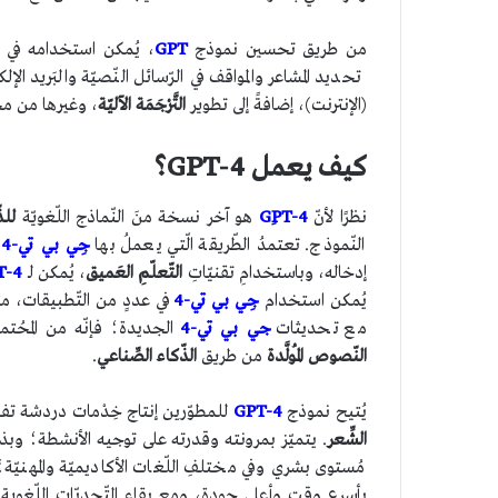
من طريق تحسين نموذج
GPT
، يُمكن استخدامه في 
تحديد المشاعر والمواقف في الرّسائل النّصيّة والبَريد الإ
(الإنترنت)، إضافةً إلى تطوير
التَّرْجَمَة الآليّة
، وغيرها من م
كيف يعمل GPT-4؟
نظرًا لأنّ
GِPT-4
هو آخر نسخة منَ النّماذج اللّغويّة
للذ
النّموذج. تعتمدُ الطّريقة الّتي يعملُ بها
جِي بي تي-4
ع
إدخاله، وباستخدامِ تقنيّاتِ
التّعلّمِ العَميق
، يُمكن لـ
T-4
يُمكن استخدام
جِي بي تي-4
في عددٍ من التّطبيقات، م
مع تحديثات
جي بي تي-4
الجديدة؛ فإنّه من المحُت
النّصوص المُولَّدة
من طريق
الذّكاء الصِّناعي
.
يُتيح نموذج
GPT-4
للمطوّرين إنتاج خِدْمات دردشة تفاع
الشِّعر
. يتميّز بمرونته وقدرته على توجيه الأنشطة؛ وبذ
مُستوى بشري وفي مختلفِ اللّغات الأكاديميّة والمهنيّة
بأسرعِ وقتٍ وأعلى جودة، ومع بقاء التّحديّات اللّغوية وا