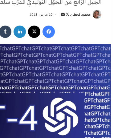
الجيل الرّابع من المُحوِّل التّوليديّ المُدرَّب سلفًا
تابع
أرسل
محمود قحطان
20 مارس، 2023
على
بريدا
فيسبوك
‫X
لينكدإن
X
إلكترونيا