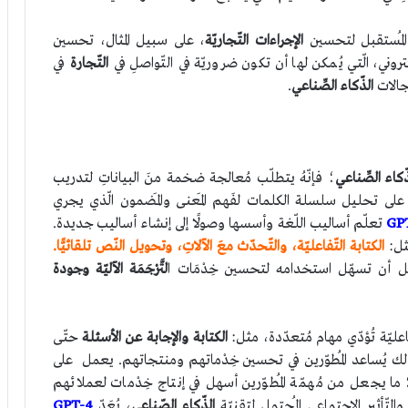
المُستقبل لتحسين
الإجراءات التّجاريّة
، على سبيل المثال، تحسين
لكتروني، الّتي يُمكن لها أن تكون ضروريّة في التّواصلِ في
التّجارة
في
جالات
الذّكاء الصِّناعي
.
ّكاء الصِّناعي
؛ فإنّهُ يتطلّب مُعالجة ضخمة منَ البياناتِ لتدريب
لى تحليل سلسلة الكلمات لفَهم المَعنى والمَضمون الّذي يجري
GP
تعلّم أساليب اللّغة وأسسها وصولًا إلى إنشاء أساليب جديدة.
ثل:
الكتابة التّفاعليّة، والتّحدّث معَ الآلاتِ، وتحويل النّص تلقائيًّا.
مل أن تسهّل استخدامه لتحسين خِدْمَات ا
لتَّرْجَمَة الآليّة وجودة
ليّة تُؤدّي مهام مُتعدّدة، مثل:
الكتابة
والإجابة عن الأسئلة
حتّى
لك يُساعد المُطوّرين في تحسين خِدْماتهم ومنتجاتهم. يعمل على
؛ ما يجعل من مُهمّة المُطوّرين أسهل في إنتاج خِدْمات لعملائهم
لتّأثير الاجتماعي المُحتمل لتقنيّة
الذّكاء الصّناعي
، يُعَدّ
GPT-4