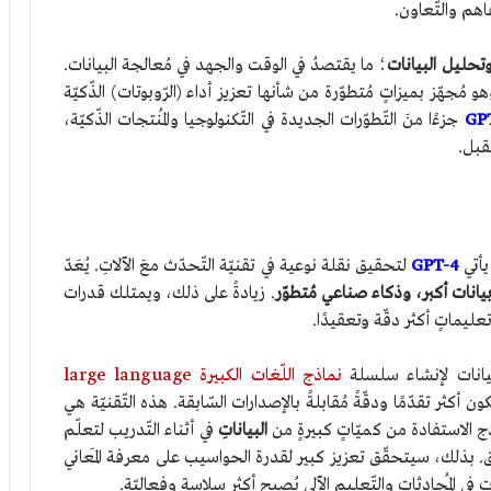
اهم والتّعاون.
 وتحليل البيانات
؛ ما يقتصدُ في الوقت والجهد في مُعالجة البيانات.
هو مُجهّز بميزاتٍ مُتطوّرة من شأنها تعزيز أداء (الرّوبوتات) الذّكيّة
GP
جزءًا منَ التّطوّرات الجديدة في التّكنولوجيا والمُنتجات الذّكيّة،
تقبل.
يأتي
GPT-4
لتحقيق نقلة نوعية في تقنيّة التّحدّث معَ الآلاتِ. يُعَدّ
يانات أكبر، وذكاء صناعي مُتطوّر
. زيادةً على ذلك، ويمتلك قدرات
تعليماتٍ أكثر دقّة وتعقيدًا.
نماذج اللّغات الكبيرة large language
أكثر تقدّمًا ودقّةً مُقابلةً بالإصدارات السّابقة. هذه التّقنيّة هي
اذج الاستفادة من كميّاتٍ كبيرةٍ من
البياناتِ
في أثناء التّدريب لتعلّم
بذلك، سيتحقّق تعزيز كبير لقدرة الحواسيب على معرفة المَعاني
تِ في المُحادثات والتّعليم الآلي يُصبح أكثر سلاسة وفعاليّة.