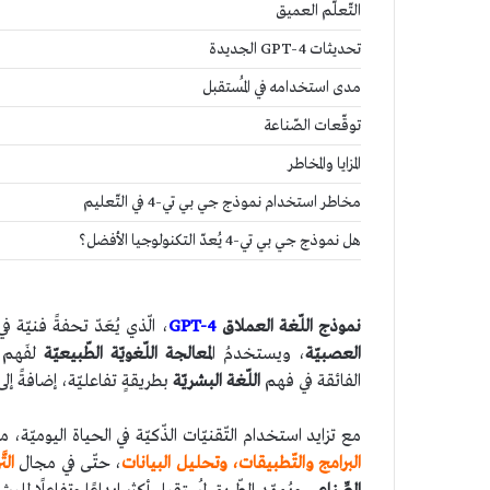
التّعلّم العميق
تحديثات GPT-4 الجديدة
ستقبل
مدى استخدامه في المُستقبل
توقّعات الصّناعة
المزايا والمخاطر
ذج جي بي
مخاطر استخدام نموذج جي بي تي-4 في التّعليم
هل نموذج جي بي تي-4 يُعدّ التكنولوجيا الأفضل؟
هل نموذج جي بي تي-4 يُعدّ
نموذج اللّغة العملاق
GPT-4
، الّذي يُعَدّ تحفةً فنيّة 
العصبيّة
، ويستخدمُ ا
لمعالجة اللّغويّة الطّبيعيّة
لفَهم 
الفائقة في فهم
اللّغة البشريّة
بطريقةٍ تفاعليّة، إضافةً إل
مع تزايد استخدام التّقنيّات الذّكيّة في الحياة اليوميّة، م
البرامج والتّطبيقات، وتحليل البيانات
، حتّى في مجال
التّ