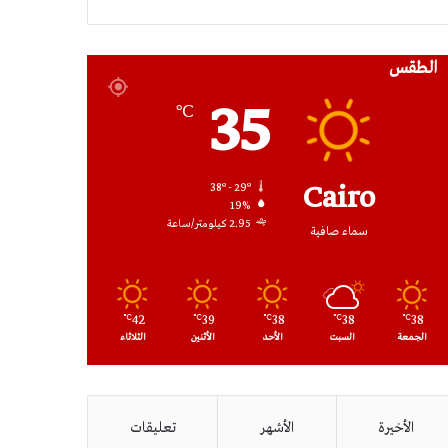
RSS
الطقس
35
℃
Cairo
38º - 29º
19%
2.95 كيلومتر/ساعة
سماء صافية
42
39
38
38
38
℃
℃
℃
℃
℃
الجمعة
السبت
الأحد
الأثنين
الثلاثاء
الأخيرة
الأشهر
تعليقات