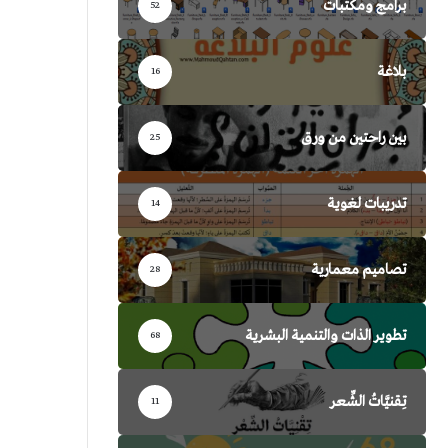
برامج ومكتبات
52
بلاغة
16
بين راحتين من ورق
25
تدريبات لغوية
14
تصاميم معمارية
28
تطوير الذات والتنمية البشرية
68
تِقنيَّاتُ الشِّعر
11