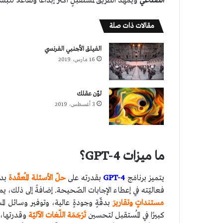
الصِّناعي
ويُمهّد الطّريق لمُستقبلٍ أكثر إبداعًا وتفاعلًا للبش
مقالات ذات صلة
الفيلق الأجنبي الفرنسي
16 مارس، 2019
لوّن عقلك
3 أغسطس، 2019
ما ميزات GPT-4؟
يتميز برنامَج
GPT-4
بقدرته على
حلّ الأسئلة المُعقّدة
بدق
فعاليّته في إعطاء الإجابات الصّحيحة. إضافةً إلى ذلك، ي
مستنداتٍ وتقاريرَ
بدقّةٍ وجودةٍ عالية، وتوفير وسائل 
كبيرًا في المُستقبل لتحسين
تَرْجَمَة اللّغات الآليّة
وقدرتها،