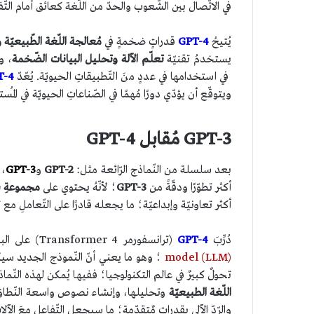
في الاتّصال بين الشّعوب والحدّ من اللّغة كعائق أمام التّف
يُتيحُ
GPT-4
قدراتٍ ضخمةٍ في
مُعالجة اللّغة الطّبيعيّة
يستخدمُ تقنيّة
تعلّم الآلة وتحليل البيانات الضّخمة
، و
في استخدامها في عددٍ منَ التّطبيقاتِ الحيويّة. يُعّدّ
T-4
ويتوقّع أن يؤدّي دورًا مُهمًا في الصّناعاتِ الحيويّة في المُس
GPT-3 مُقابل GPT-4
بعد سلسلة من النّماذج الرّائعة مثل:
GPT-2
و
GPT-3
، 
أكثر تطوّرًا ودقّةً من
GPT-3
؛ لأنّهُ يحتوي على
مجموعةِ ب
أكثر تعاونيّة وإبداعيّة؛ ما يجعله قادرًا على التّعاملِ مع 
دُرِّبَ
GPT-4
(ترانسفورمر Transformer 4) على البيانات لإنشاء سلسلة
model (LLM)
؛ وهو ما يعني أنّ النّموذج الجديد سيكون 
تحولٌ كبيرٌ في عالم التكنولوجيا؛ ففيها يُمكن لهذه النّم
اللّغة الطبيعيّة
وتحليلها، وإنشاء نصوص واسعة النّطاق. 
والرّدّ الآلي بقدرات مٌتقدّمة؛ ما سيجعل التّفاعل معَ الآلا