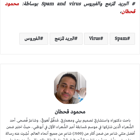
# البريد المزعج والفيروس Spam and virus بوساطة:
محمود
قحطان
،
Spam
Virus
البريد المزعج
الفيروس
محمود قحطان
باحث دكتوراه واستشاريّ تصميم بيئي ومعماريّ. مُدقِّقٌ لُغويٌّ، وشاعرُ فُصحى. أحد
الشُّعراء الَّذين شاركوا في موسم مُسابقة أمير الشُّعراء الأوّل في أبوظبي، حيثُ اختير ضمن
أفضل مئتي شاعر من ضمن أكثر من (7500) شاعرٍ من جميع أنحاء العالم. نُشِرت عنه رسالة