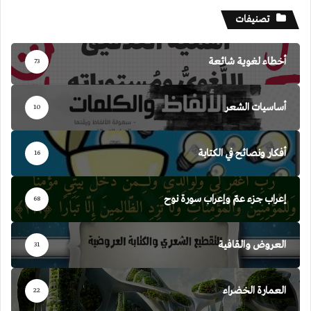
تصنيفات
أخطاء لغوية شائعة
73
أساسيات الشعر
10
أفكار ونصائح في الكتابة
16
إعراب جزء عمّ وإعراب سورة نوح
68
العروض والقافية
31
العمارة الخضراء
22