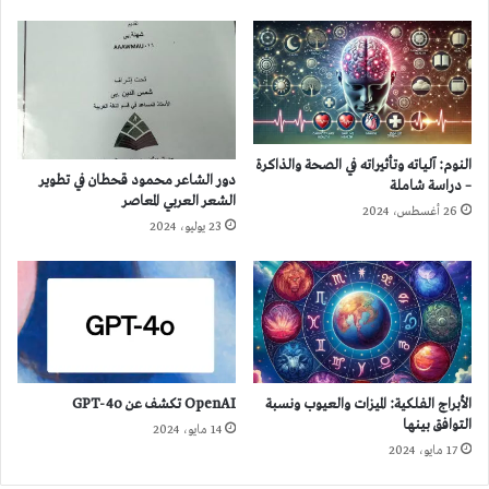
النوم: آلياته وتأثيراته في الصحة والذاكرة
دور الشاعر محمود قحطان في تطوير
– دراسة شاملة
الشعر العربي المعاصر
26 أغسطس، 2024
23 يوليو، 2024
الأبراج الفلكية: الميزات والعيوب ونسبة
OpenAI تكشف عن GPT-4o
التوافق بينها
14 مايو، 2024
17 مايو، 2024