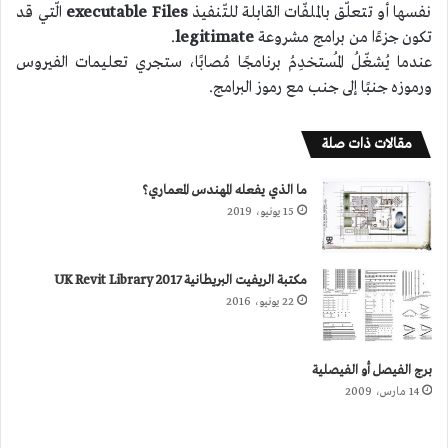
نفسها أو تتعلّق بالملفّات القابلة للتّنفيذ
Files
executable
الّتي قد
تكون جزءًا من برامج مشروعة
legitimate
.
عندما يُشغّلُ المُستخدِمُ برنامجًا مُصابًا، ستجري تعليمات الفيروس
ورموزه جنبًا إلى جنب مع رموز البرامج.
مقالات ذات صلة
ما الذي يفعله المهندس المعماري؟
15 يونيو، 2019
مكتبة الريفيت البريطانية 2017 UK Revit Library
22 يونيو، 2016
برج الفيصل أو الفيصلية
14 مارس، 2009