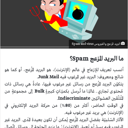
البريد المزعج والفيروس Spam and virus
ما البريد المزعج Spam؟
أنسب تعريف للإزعاج في عالم (الإنترنت)، هو البريد المُزعج، أو كما هو
شائع ومعروف: البريد غير المرغوب فيه
Mail
Junk
.
يتكوّن البريد المُزعج من رسائل غير مرغوب فيها، عادةً هي رسائل ذات
مُحتوى تجاري. غالبًا ما تُرسل بكميّاتٍ كبيرةٍ
Bulk
إلى مجموعةٍ من
المُتلّقين العشوائيّين
Indiscriminate
.
في الوقتِ الحاضر، أكثر من (
80
%) من حركة البريد الإلكتروني في
(الإنترنت) هي بريد غير مرغوب فيه.
الآثار السّلبيّة بفضلِ البريد المُزعج يُمكن أن تكون بعيدة المَدى. البريد غير
المرغوب فيه يسدّ أو يُعيق (الإنترنت)؛ ما يزيد الحاجة إلى وسائل اتّصال