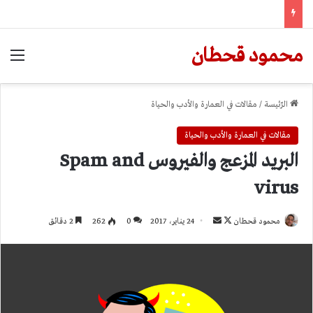
محمود قحطان
الق
الرّئيسة
/
مقالات في العمارة والأدب والحياة
مقالات في العمارة والأدب والحياة
البريد المزعج والفيروس Spam and
virus
تابع
أرسل
محمود قحطان
24 يناير، 2017
0
262
2 دقائق
على
بريدا
X
إلكترونيا