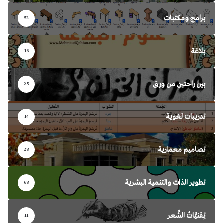
برامج ومكتبات
52
بلاغة
16
بين راحتين من ورق
25
تدريبات لغوية
14
تصاميم معمارية
28
تطوير الذات والتنمية البشرية
68
تِقنيَّاتُ الشِّعر
11