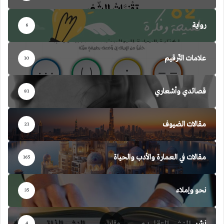
رواية
6
علامات التّرقيم
10
قصائدي وأشعاري
81
مقالات الضيوف
21
مقالات في العمارة والأدب والحياة
165
نحو وإملاء
35
نشر
4