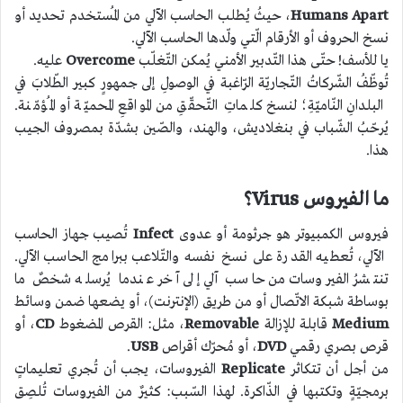
Humans Apart
، حيثُ يُطلب الحاسب الآلي من المُستخدم تحديد أو
نسخ الحروف أو الأرقام الّتي ولّدها الحاسب الآلي.
يا للأسف! حتّى هذا التّدبير الأمني يُمكن التّغلّب
Overcome
عليه.
تُوظّفُ الشّركاتُ التّجاريّة الرّاغبة في الوصولِ إلى جمهورٍ كبير الطّلابَ في
البلدانِ النّاميّةِ؛ لنسخ كلماتِ التّحقّقِ من المواقعِ المحميّة أو المُؤمّنة.
يُرحّبُ الشّباب في بنغلاديش، والهند، والصّين بشدّة بمصروف الجيب
هذا.
ما الفيروس Virus؟
فيروس الكمبيوتر هو جرثومة أو عدوى
Infect
تُصيب جهاز الحاسب
الآلي، تُعطيه القدرة على نسخ نفسه والتّلاعب ببرامج الحاسب الآلي.
تنتشرُ الفيروسات من حاسب آلي إلى آخر عندما يُرسله شخصٌ ما
بوساطة شبكة الاتّصال أو من طريق (الإنترنت)، أو يضعها ضمن وسائط
Medium
قابلة للإزالة
Removable
، مثل: القرص المضغوط
CD
، أو
قرص بصري رقمي
DVD
، أو مُحرّك أقراص
USB
.
من أجل أن تتكاثر
Replicate
الفيروسات، يجب أن تُجري تعليماتٍ
برمجيّةٍ وتكتبها في الذّاكرة. لهذا السّبب: كثيرٌ من الفيروسات تُلصِق