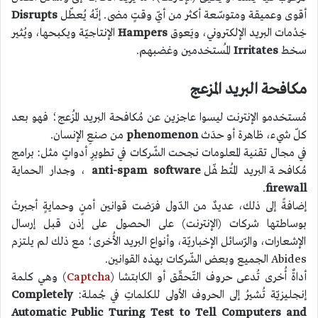
أقوى وعميقة ومتوسّعة أكثر من أيّ وقتٍ مضى. إنّهُ يُعطّل
Disrupts
خِدْمات البريد الإلكتروني، ويَعوق
Hampers
الإنتاجيّة ويكبحها، ويُثير
سخط
Irritates
المُستخدمين وغضبهم.
مكافحة البريد المزعج
مُستخدمو الإنترنت ليسوا عاجزين عن مُكافحة البريد المُزعج؛ فهو بعد
كلّ شيء، ظاهرة أو حدَث
phenomenon
من صنعِ الإنسان.
في مجال تقنية المعلومات نجحت الشّركات في تطويرِ أدواتٍ مثل: برامج
مُكافحة البريد المُتطفّل
anti-spam software
، وجدار الحماية
.
firewall
إضافةً إلى ذلك، عديدٌ من الدّول فرَضت قوانين أمنٍ وحمايةٍ أجبرتْ
بوساطتها شركات (الإنترنت) على الحصول على إذن قبل إرسال
الإشعارات، والرّسائل الإخباريّة، وأنواع البريد الأُخرى؛ مع ذلك لم يلتزم
Abides الجميع وبعض الشّركات بهذه القوانين.
أداةٌ أُخرى تُدعى حروف التّحقّق أو الكابتشا (
Captcha
) وهي كلمة
إنجليزيّة تُشيرُ إلى الحروف الأولى للكلماتِ في جُملة:
Completely
Automatic Public Turing Test to Tell Computers and