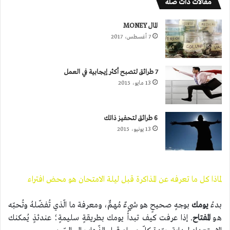
مقالات ذات صلة
المال MONEY
7 أغسطس، 2017
7 طرائق لتصبح أكثر إيجابية في العمل
13 مايو، 2015
6 طرائق لتحفيز ذاتك
13 يونيو، 2015
لماذا كل ما تعرفه عن المذاكرة قبل ليلة الامتحان هو محض افتراء
بدءُ
يومك
بوجهٍ صحيحٍ هو شيءٌ مُهمٌّ، ومعرفة ما الّذي تُفضّلهُ وتُحبّه
هو
المفتاح
. إذا عرفت كيف تبدأُ يومك بطريقةٍ سليمةٍ؛ عندئذٍ يُمكنك