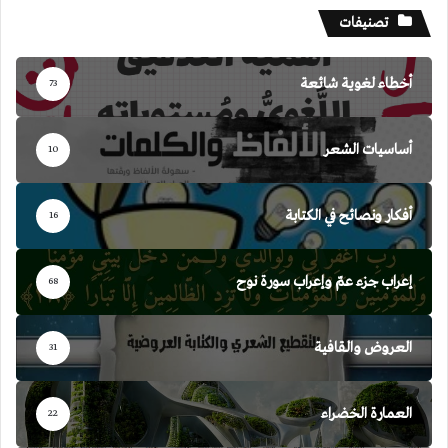
تصنيفات
أخطاء لغوية شائعة
73
أساسيات الشعر
10
أفكار ونصائح في الكتابة
16
إعراب جزء عمّ وإعراب سورة نوح
68
العروض والقافية
31
العمارة الخضراء
22