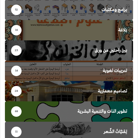
برامج ومكتبات
52
بلاغة
16
بين راحتين من ورق
25
تدريبات لغوية
14
تصاميم معمارية
28
تطوير الذات والتنمية البشرية
68
تِقنيَّاتُ الشِّعر
11