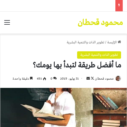
محمود قحطان
الق
الرّئيسة
/
تطوير الذات والتنمية البشرية
تطوير الذات والتنمية البشرية
ما أفضل طريقة لتبدأ بها يومك؟
تابع
أرسل
محمود قحطان
31 يوليو، 2019
0
495
دقيقة واحدة
على
بريدا
X
إلكترونيا