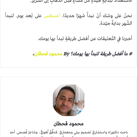
الاستعداد لبدايةٍ جيّدةٍ كلّ مساءٍ قبل الذّهابِ إلى السّرير.
نحنُ على وشك أنْ نبدأَ شهرًا جديدًا.
أغسطس
على بُعد يوم. لنبدأ
الشّهر بدايةً جيّدة.
أخبرنا في التّعليقات عن أفضل طريقةٍ تبدأ بها يومك.
# ما أفضل طريقة لتبدأ بها يومك؟
By
محمود قحطان
،
محمود قحطان
باحث دكتوراه واستشاريّ تصميم بيئي ومعماريّ. مُدقِّقٌ لُغويٌّ، وشاعرُ فُصحى. أحد