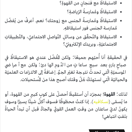
الاستيقاظُ مع فنجانٍ من القهوةِ؟
الاستيقاظُ ومُمارسةُ الرّياضةِ؟
الاستيقاظُ ومُمارسةُ الجنسِ مع زوجتك؟ نعم. أعرفُ من يُفضّل
مُمارسة الجنس فور استيقاظهِ.
الاستيقاظ والتّحقّق من وسائلِ التّواصلِ الاجتماعيِّ، والتّطبيقاتِ
الاجتماعيّةِ، وبريدك الإلكترونيِّ؟
في الحقيقةِ أنا أُحبّهم جميعًا؛ ولكن المُفضّل عندي هو الاستيقاظُ في
صباحٍ باردٍ بعد سبعِ ساعاتٍ من النّومِ الهادئ؛ ولكن مع أمراضي
الموسميّةِ الّتي تحدثُ نتيجة تغيّر الجوِّ. إضافةً إلى الالتزامات العلميّة
والحياتيّة الّتي تستهلكُ جُلّ وقتك أصبح هذا منَ المُستحيلات.
لذلك؛
القهوة
! بمجرّد أن أستقيظَ أحصلُ على كوبٍ كبيرٍ من القهوة، أو
ما يُسمّى (
نسكافيه
). إذا كنتُ محظوظًا فسوف آكلُ شيئًا يسيرًا وسوف
يكونُ لديّ ساعتان من وقتِ العمل القويِّ والجادِّ قبل أن تبدأَ الحياةُ
بلفتِ انتباهي!