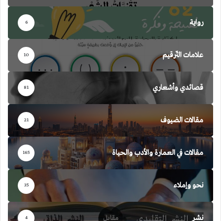
رواية
6
علامات التّرقيم
10
قصائدي وأشعاري
81
مقالات الضيوف
21
مقالات في العمارة والأدب والحياة
165
نحو وإملاء
35
نشر
4