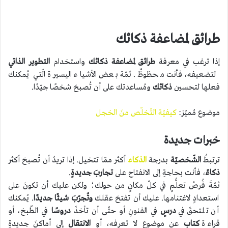
طرائق لمضاعفة ذكائك
إذا ترغب في معرفة
طرائق لمضاعفة ذكائك
واستخدام
التطوير الذاتي
لتضعيفه، فأنت محظوظٌ. ثمّة بعض الأشياء اليسيرة الّتي يُمكنك
فعلها لتحسين
ذكائك
ومُساعدتك على أن تُصبحَ شخصًا جيّدًا.
موضوع مُميّز:
كيفيّة التّخلّص منَ الخجل
خبرات جديدة
ترتبطُ
الشّخصيّة
بدرجة
الذكاء
أكثر ممّا تتخيل. إذا تريدُ أن تُصبحَ أكثر
ذكاءً
، فأنت بحاجةِ إلى الانفتاح على
تجاربَ جديدةٍ
.
ثمّةَ فُرصُ تعلُّمٍ في كلّ مكانٍ من حولك؛ ولكن عليك أن تكونَ على
استعدادٍ لاغتنامها. عليك أن تفتحَ عقلك
وتُجرّبَ شيئًا جديدًا
. يُمكنك
أن تلتحقَ في
درسٍ
في الفنونِ أو حتّى أن تأخذَ
دروسًا
في الطّبخ، أو
قراءة
كتابٍ
عن موضوعٍ لا تعرفه، أو
الانتقال
إلى أماكنَ جديدةٍ