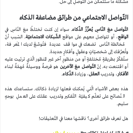
مشكلة ما ستتمكّن من التّوصلِ إلى حل.
التّواصل الاجتماعي من طرائق مضاعفة الذكاء
ا
لتّواصل معَ النّاسِ يُعزِّزُ الذّكاء
. سواء إن كنت تختلطُ معَ النّاسِ في
الواقعِ
، أو تتواصل معهم على مواقع
الشّبكات الاجتماعيّة
. السّبب أنّ
مُخالطة النّاس تضعك في مواقف عديدة فتُوسِّعُ لديك المَعرفة،
وتُعرِّفك إلى شخصيّاتٍ وعقولٍ وأفكارٍ جديدة.
ستُفكّرُ بطريقةٍ مُختلفةٍ أو من منظورٍ آخر غير المنظور الّذي تربّيت عليه
أو اقتنعت به. إنّ
التّواصل معَ الآخرين
هو فرصةٌ ووسيلةٌ مُهمّةٌ لبناء
الأفكار
، وتدريب
العقل
، وزيادة
الذّكاء
.
هذه بعض الأشياء الّتي يُمكنك فعلها لزيادة ذكائك. ستساعدك هذه
النّصائح على تعلّم كيفيّة التّفكير وتدريب عقلك على العملِ بوجهٍ
سليم.
هل تعرف طرائق أخرى؟ ناقشها معنا في التّعليقات!