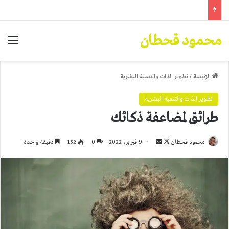
محمود قحطان
الق
الرّئيسة
/
تطوير الذات والتنمية البشرية
تطوير الذات والتنمية البشرية
طرائق لمضاعفة ذكائك
تابع
أرسل
محمود قحطان
9 فبراير، 2022
0
152
دقيقة واحدة
على
بريدا
X
إلكترونيا