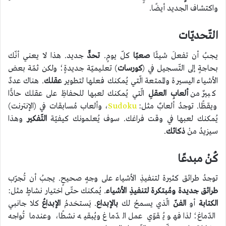
واكتشاف الجديد أيضًا.
التّحديّات
يجبُ أن تفعلَ شيئًا
صعبًا
كلّ يومٍ.
تحدٍّ
جديد. هذا لا يعني أنّك
بحاجةٍ إلى التّسجيل في (
كورسات
) تعليميّة جديدةٍ؛ ولكن ثمّة بعض
الأشياء اليسيرة والممتعة الّتي يُمكنك فعلها لتطوير
عقلك
. هناك عددٌ
كبيرٌ من
ألعابِ العقلِ
الّتي يُمكنك لعبها للحفاظِ على عقلك حادًّا
ويقظًا. توجدُ ألعابٌ مثل:
Sudoku
، وألعاب مُسابقات في (الإنترنت)
يُمكنك لعبها في وقت فراغك. سوف يُعلمونك كيفيّة
التّفكير
وهذا
سيزيدُ منْ
ذكائك
.
كُنْ مبدعًا
توجدُ طرائق كثيرة لتنفيذِ الأشياء على وجهٍ صحيحٍ. يجبُ أن تُجرّب
طرائق جديدة ومُبتكرة لتنفيذِ الأشياء
. يُمكنك حتّى اختيار نشاطٍ مثل:
الكتابة
أو
الفنّ
الّذي يسمحُ لك
بالإبداع
. يَستخدمُ
الإبداعُ
كلا جانبي
الدّماغ؛ لذا فهو يُقوّي عمل الدّماغ ويُبقيه نشطًا، وعندما تُواجه