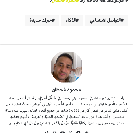
# طرائق لمضاعفة ذكائك
By
محمود قحطان
،
التواصل الاجتماعي
الذكاء
خبرات جديدة
محمود قحطان
باحث دكتوراه واستشاريّ تصميم بيئي ومعماريّ. مُدقِّقٌ لُغويٌّ، وشاعرُ فُصحى. أحد
الشُّعراء الَّذين شاركوا في موسم مُسابقة أمير الشُّعراء الأوّل في أبوظبي، حيثُ اختير ضمن
أفضل مئتي شاعر من ضمن أكثر من (7500) شاعرٍ من جميع أنحاء العالم. نُشِرت عنه رسالة
ماجستير، ونُشر عددٌ من إنتاجه الشّعريّ في الصّحفِ المحليّة والعربيّة، وتُرجِم بعضها.
أصدرَ أربعة دواوين شعريّة وكتابًا نقديًّا. مؤمنٌ بالفكرِ الإبداعيّ وأنّ كلّ ذي عاهةٍ جبّار!
موقع
‫X
فيسبوك
‫YouTube
انستقرام
‫TikTok