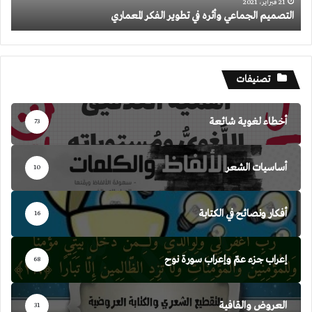
21 فبراير، 2021
التصميم الجماعي وأثره في تطوير الفكر المعماري
تصنيفات
أخطاء لغوية شائعة
73
أساسيات الشعر
10
أفكار ونصائح في الكتابة
16
إعراب جزء عمّ وإعراب سورة نوح
68
العروض والقافية
31