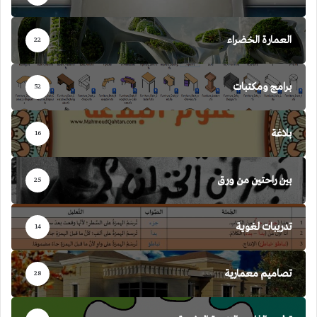
العمارة الخضراء
22
برامج ومكتبات
52
بلاغة
16
بين راحتين من ورق
25
تدريبات لغوية
14
تصاميم معمارية
28