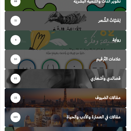
تطوير الذات والتنمية البشرية
68
تِقنيَّاتُ الشِّعر
11
رواية
6
علامات التّرقيم
10
قصائدي وأشعاري
81
مقالات الضيوف
21
مقالات في العمارة والأدب والحياة
165