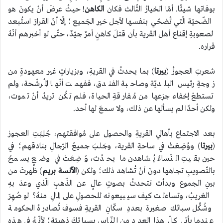
بوفاتها شيئًا. أمّا الخيارُ الثّالث فكان
الكاهن
! حيثُ عرضَ أنْ يكونَ هو
الضّحيّة الّتي تُضحّي بنفسها لأجل خير الجَميع؛ إلّا أنّ القرارَ استُبعد
لصعوبةِ إقناع أهل القرية بأن قتلَ كاهنٍ أمرٌ جيّدٌ، حتّى لو أخبرهم أنّهُ
قراره.
شعرتِ العجوزُ (
بيرتا
) بما يحدثُ في القريةِ، وبزياراتٍ غير معهودةٍ من
زوجةِ رئيس البلديّة وصاحبة الفندق، ففهمت أنّها المُرشّحة، ولم
تستطعْ إخفاء جزعها من مُفارقةِ الحياة، فلم تكُن تريدُ أنْ تموت،
ولكن أحدًا لم يسألها عن ذلك، ولا سمعَ لها أحد.
بعد الاجتماع بأهالي القريةِ والحصول على مُوافقتهم، جُلِبَتِ العجوز
(
بيرتا
) ووُضِعَتْ في ساحةِ القرية، وجَلبَ جميعُ الرّجالِ بنادقهم؛ في
حين بقيتِ النّساءُ يُشاهدن ما يحدُث، وُضِعَتْ في وضعٍ يسمحُ
بالتّصويبِ تجاهها دونَ أنْ تُشاهد ذلك؛ ولكن (
الآنسة بريم
) ظهرتْ من
بينِ الجموع وبدأت تتحدثُ بصوتٍ عالٍ عن الذّهبِ الّذي وعدَ بهِ
الغريبُ، وتساءلت كيف سيبيعونه للحصولِ على المالِ منهُ؟ لو صُهِرَ
وشُكِّل سبائك صغيرة بعددِ سكّانِ القريةِ فسوف تُصادرهُ الحكومة
عندما يأتي كلّ هذا العدد من النّاس بسبائكَ ذهبيّة؛ لأنّهُ في هذه