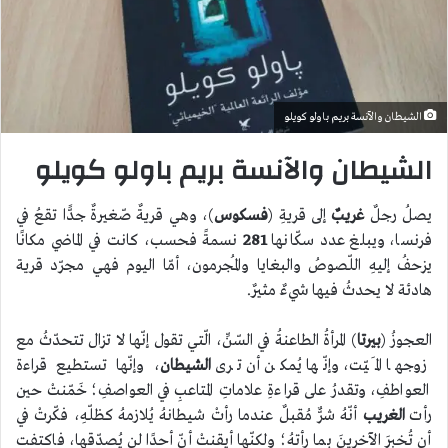
الشيطان والآنسة بريم باولو كويلو
الشيطان والآنسة بريم باولو كويلو
يصلُ رجلٌ
غريبٌ
إلى قريةِ (
فسكوس
)، وهي قريةٌ صّغيرةٌ جدًّا تقعُ في
فرنسا، ويبلغ عدد سكّانها
281
نسمةً فحسب، كانت في الماضي مكانًا
يزحفُ إليهِ اللّصوصُ والبغايا والمُجرمون، أمّا اليوم فهي مجرّد قرية
هادئة لا يحدثُ فيها شيءٌ مثيرٌ.
العجوزُ (
بيرتا
) المرأةُ الطاعنةُ في السّنِّ، الّتي تقول إنّها لا تزال تتحدّثُ مع
زوجها المَيّت، وإنّها يُمكن أن ترى
الشيطان
، وإنّها تستطيع قراءة
العواطفِ، وتقدرُ على قراءةِ علاماتِ المتاعبِ في العواصفِ؛ خَمّنتْ حين
رأت
الغريب
أنّهُ شرٌّ مُقبلٌ عندما رأتْ شيطانهُ يُلازمهُ كظلّهِ، فكّرتْ في
أن تُخبرَ الآخرينَ بما رأتهُ؛ ولكنّها أيقنتْ أنّ أحدًا لن يُصدّقها، فاكتفت