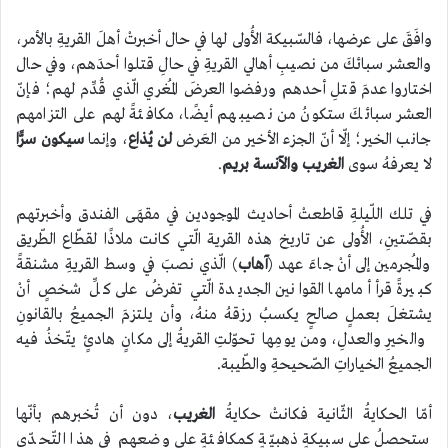
وافَقَ على عرضها، فالسّبيكة الأُولى لها في حال أخبرتْ أهلَ القريةِ بالأمر،
والعشر سبائكَ من نصيبِ أهالي القريةِ في حالِ قتلوا أحدَهم، وفي حال
اختاروا عدمَ قتلِ أحدهم ورفضوا العرضَ المُغري الّذي قُدِّم لهم؛ فإنّ
العشر سبائكَ ستكونُ من نصيبهم أيضًا، مكافئةً لهم على التزامهم
جانب الخير؛ إلّا أنّ الجزء الأخير من العَرض
لن
يُذاع
، وإنما
سيكون
سرًّا
لا يعرفهُ سوى
الغريب
والآنسة
بريم
.
في تلك اللّيلةِ قاطعتْ أحاديث الموجودين في مقهَى الفندق وأخبرتهم
بقصّتينِ، الأُولى عن تاريخ هذه القرية الّتي كانت ملاذًا لقطّاع الطّريق
والمُجرمين إلى أنْ جاءَ عهد (
آهاب
) الّذي نصبَ في وسط القريةِ مشنقةً
كبيرةً قرأ أمامها القوانين الجديدة الّتي تفرضُ على كلِّ شخصٍ أنْ
يشتغلَ بعملٍ صالحٍ يكسبُ رزقهُ منهُ، وأن يلتزمَ الجميعُ بالقانونِ
والخيرِ والعدلِ، ومن يومِها تحوّلتِ القريةُ إلى مكانٍ هادئٍ يتّخذُ فيه
الجميعُ الخياراتِ الصّحيحةِ والطّيبة.
أمّا الحكايةُ الثّانية فكانتْ حكايةُ
الغريب
، دون أن تُخبرهم بأنّها
ستحصلُ على سبيكةٍ ذهبيّةٍ كمكافئةٍ على وضعهم في هذا التّحدّي