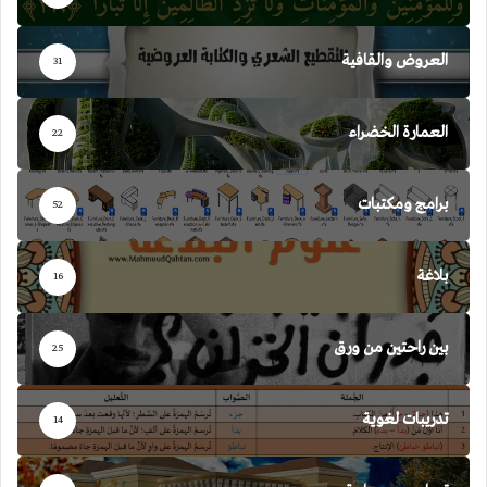
العروض والقافية
31
العمارة الخضراء
22
برامج ومكتبات
52
بلاغة
16
بين راحتين من ورق
25
تدريبات لغوية
14