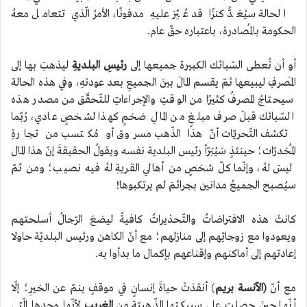
الحالة سيُعَدُّ كنزًا قد عُثِرَ عليهِ مدفونًا، الأمرُ الّذي تتعامل معهُ
الحكومة بالمُصادرة، باعتباره حقّ عام.
أو أن تُعطى السّبائك الكبيرة جميعها إلى
رئيسِ البلديةِ
ليذهبَ بها إلى
المَصرفِ ليبيعها ثمّ يقسم المالَ بينَ الجميعِ بعد عودتهِ، وفي هذه الحالة
سيحتاجُ المصرفُ كثيرًا من الوقتِ والإجراءاتِ للتّحقّق من مصدر هذه
السّبائك قبلَ صرف مبلغٍ من المالِ ضخمٍ كهذا لشخصٍ عادي، رُبّما
تكشف التّحريّات أنّ هذا الذّهب مسروق أو مُكتسب من تجارةِ
المُخدرّات؛ حينئذٍ سَيُبَرّأ رئيس البلدية نفسه ويقولُ الحقيقةَ إنّ هذا المال
ليسَ لهُ، وإنّما كلّ شخصٍ من أهالي القريةِ لهُ فيه نصيب؛ ومن ثمّ
سيُصبح الجميعُ مدانين بجرائمَ لم يرتكبوها!
كانتْ هذه الافتراضاتُ والتّحذيراتُ كافيةً ليضعَ الرّجالُ أسلحتهم
ويعودوا مع زوجاتِهم إلى منازلهم؛ مع أنّ الكاهن ورئيس البلديّة حاولا
إعادتهم إلى أماكنهم وإقناعهم بإكمال ما بدأوا به.
مع أنّ
(الآنسة بريم
) أنقذتْ حياةَ إنسانٍ في موقفٍ ينمّ عن الخيرِ؛ إلّا
أنّها حينَ حصلت على سبيكتها الذّهبيّة من
الغريب
لأنّها وحدها الّتي