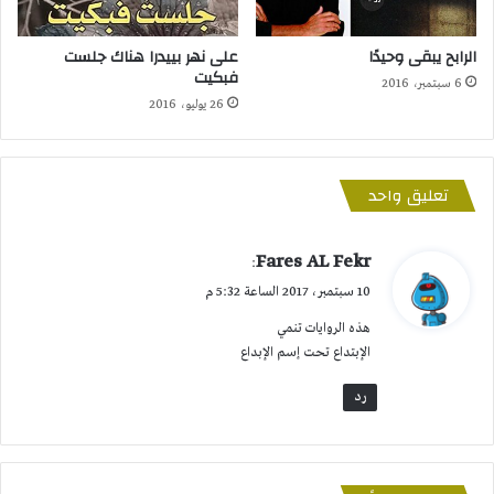
الرابح يبقى وحيدًا
على نهر بييدرا هناك جلست
فبكيت
6 سبتمبر، 2016
26 يوليو، 2016
تعليق واحد
ي
Fares AL Fekr
:
ق
10 سبتمبر، 2017 الساعة 5:32 م
و
هذه الروايات تنمي
ل
الإبتداع تحت إسم الإبداع
رد