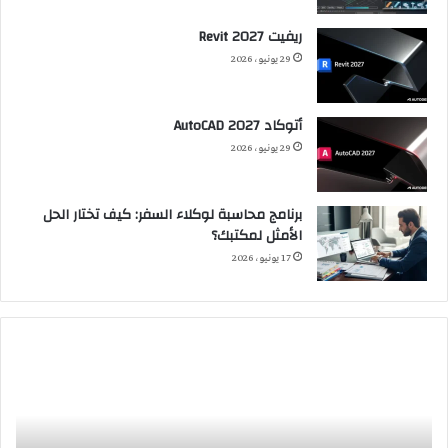
ريفيت 2027 Revit
29 يونيو، 2026
أتوكاد 2027 AutoCAD
29 يونيو، 2026
برنامج محاسبة لوكلاء السفر: كيف تختار الحل
الأمثل لمكتبك؟
17 يونيو، 2026
إنترنت
الإض
الضوء
المت
Internet
حول
of
الإن
lighting