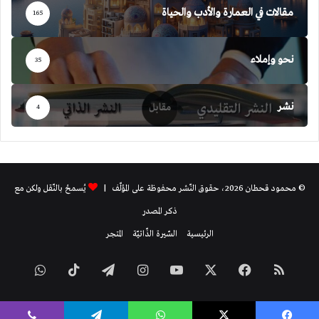
مقالات في العمارة والأدب والحياة
165
نحو وإملاء
35
نشر
4
© محمود قحطان 2026، حقوق النّشر محفوظة على المؤلّف |
يُسمحُ بالنّقل ولكن مع
ذكر المصدر
الرئيسية
السّيرة الذّاتيّة
المتجر
ملخص
فيسبوك
‫X
‫YouTube
انستقرام
تيلقرام
‫TikTok
واتساب
الموقع