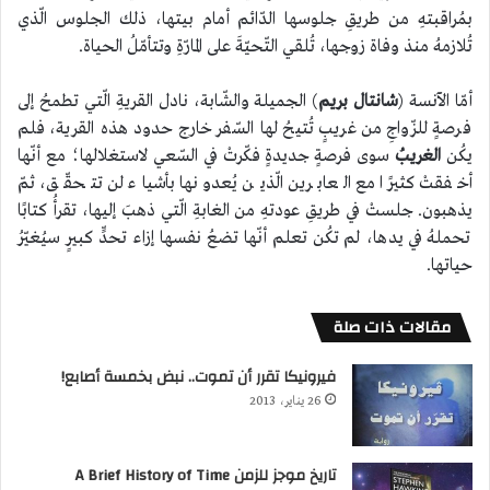
بمُراقبتهِ من طريقِ جلوسها الدّائم أمام بيتها، ذلك الجلوس الّذي
تُلازمهُ منذ وفاة زوجها، تُلقي التّحيّةَ على المارّةِ وتتأمّلُ الحياة.
أمّا الآنسة (
شانتال بريم
) الجميلة والشّابة، نادل القريةِ الّتي تطمحُ إلى
فرصةٍ للزّواجِ من غريبٍ تُتيحُ لها السّفر خارج حدود هذه القرية، فلم
يكُن
الغريبُ
سوى فرصةٍ جديدةٍ فكّرتْ في السّعي لاستغلالها؛ مع أنّها
أخفقتْ كثيرًا مع العابرين الّذين يُعدونها بأشياء لن تتحقّق، ثمّ
يذهبون. جلستْ في طريقِ عودتهِ من الغابةِ الّتي ذهبَ إليها، تقرأُ كتابًا
تحملهُ في يدها، لم تكُن تعلم أنّها تضعُ نفسها إزاء تحدٍّ كبيرٍ سيُغيّرُ
حياتها.
مقالات ذات صلة
فيرونيكا تقرر أن تموت.. نبض بخمسة أصابع!
26 يناير، 2013
تاريخ موجز للزمن A Brief History of Time