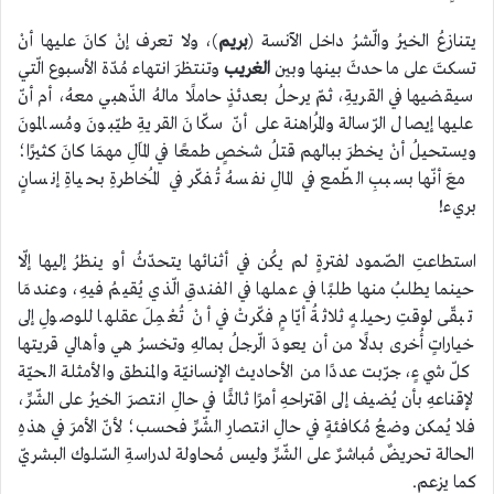
يتنازعُ الخيرُ والّشرُ داخل الآنسة (
بريم
)، ولا تعرف إنْ كانَ عليها أنْ
تسكتَ على ما حدثَ بينها وبين
الغريب
وتنتظرَ انتهاء مُدّة الأسبوع الّتي
سيقضيها في القريةِ، ثمّ يرحلُ بعدئذٍ حاملًا مالهُ الذّهبي معهُ، أم أنّ
عليها إيصال الرّسالة والمُراهنة على أنّ سكّانَ القريةِ طيّبونَ ومُسالمونَ
ويستحيلُ أنْ يخطرَ ببالهم قتلُ شخصٍ طمعًا في المَالِ مهمَا كانَ كثيرًا؛
معَ أنّها بسببِ الطّمع في المالِ نفسهُ تُفكّر في المُخاطرةِ بحياةِ إنسانٍ
بريء!
استطاعتِ الصّمود لفترةٍ لم يكُن في أثنائها يتحدّثُ أو ينظرُ إليها إلّا
حينما يطلبُ منها طلبًا في عملها في الفندقِ الّذي يُقيمُ فيهِ، وعندمَا
تبقّى لوقتِ رحيلهٍ ثلاثةُ أيّامٍ فكّرتْ في أنْ تُعْمِلَ عقلها للوصولِ إلى
خياراتٍ أُخرى بدلًا من أن يعودَ الّرجلُ بمالهِ وتخسرُ هي وأهالي قريتها
كلّ شيءٍ، جرّبت عددًا من الأحاديث الإنسانيّة والمنطق والأمثلة الحيّة
لإقناعهِ بأن يُضيف إلى اقتراحهِ أمرًا ثالثًا في حالِ انتصرَ الخيرُ على الشّرِّ،
فلا يُمكن وضعُ مُكافئةٍ في حالِ انتصارِ الشّرِّ فحسب؛ لأنّ الأمرَ في هذهِ
الحالة تحريضٌ مُباشرٌ على الشّرِّ وليس مُحاولة لدراسةِ السّلوك البشريّ
كما يزعم.