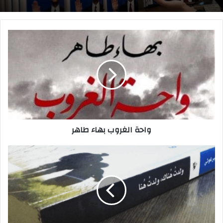
واحة
ولاء أكبر: الحقيقة والأكاذيب والقيادة A Higher
الغروب
Loyalty
بهاء
طاهر
واحة الغروب بهاء طاهر
ولدت
هناك
ولدت
هنا
مريد
البرغوثي