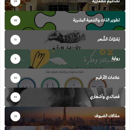
تصاميم معمارية
28
تطوير الذات والتنمية البشرية
68
تِقنيَّاتُ الشِّعر
11
رواية
6
علامات التّرقيم
10
قصائدي وأشعاري
81
مقالات الضيوف
21