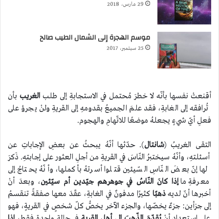
29 مارس، 2018
موسم الهجرة إلى الشمال الطيب صالح
25 سبتمبر، 2017
أقنعتْ نفسها بأنّه لا خطرَ مُحتمل في الاستجابةِ إلى طلب
الغريب
بأن
تُرافقه إلى الغابةِ، فقد علمَ الجميعُ بقدومهِ إلى القريةِ ولنْ يجرؤ على
فعلِ أيّ شيءٍ يجعلهُ موضعًا للاتّهامِ والهجوم.
التقى الغريبُ (
شانتال
). حدّثها أنّهُ يبحثُ عن بعضِ الإجاباتِ عن
أسئلتهِ، وأنّهُ سيختبرُ النّاسَ في القريةِ من أجلِ العثور على إجابتهِ. ذَكرَ
لها إنّ بعضَ النّاسِ السّيئين قتلوا أسرتهُ بأكملها، وأنّهُ يحتاجُ إلى
معرفةِ ما
إذا كانَ النّاسُ في جوهرهم جيّدين أم سيّئين
، وبعدَ أنْ
أخبرها أنّ لديه
ذهبًا
كثيرًا مدفونٌ في الغابةِ، عقَدَ معها صفقةً تنقسمُ
إلى جزأين: جزءٌ يخصّها، والجزء الآخر يخصُّ كلّ شخصٍ في القريةٍ، فهو
على استعدادٍ أنْ
يُقدّمَ الذّهبَ إلى أهلِ القريةِ
في حالةٍ واحدةٍ فقط،
إذا