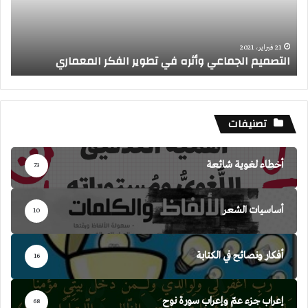
an
(IoL)
ric
ing
22 يوليو، 2024
إنترنت الضوء Internet of lighting (IoL)
g
تصنيفات
أخطاء لغوية شائعة
73
أساسيات الشعر
10
أفكار ونصائح في الكتابة
16
إعراب جزء عمّ وإعراب سورة نوح
68