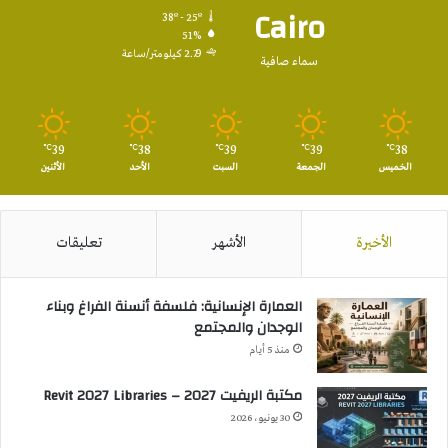
Cairo
38º - 25º
51%
2.79 كيلومتر/ساعة
سماء صافية
39
38
39
39
38
℃
℃
℃
℃
℃
الخميس
الجمعة
السبت
الأحد
الأثنين
الأخيرة
الأشهر
تعليقات
العمارة الإنسانية: فلسفة أنسنة الفراغ وبناء
الوجدان والمجتمع
منذ 5 أيام
مكتبة الريفيت 2027 – Revit 2027 Libraries
30 يونيو، 2026