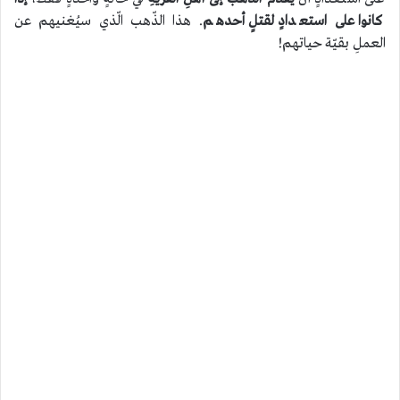
كانوا على استعدادٍ لقتلٍ أحدهم
. هذا الذّهب الّذي سيُغنيهم عن
العملِ بقيّة حياتهم!