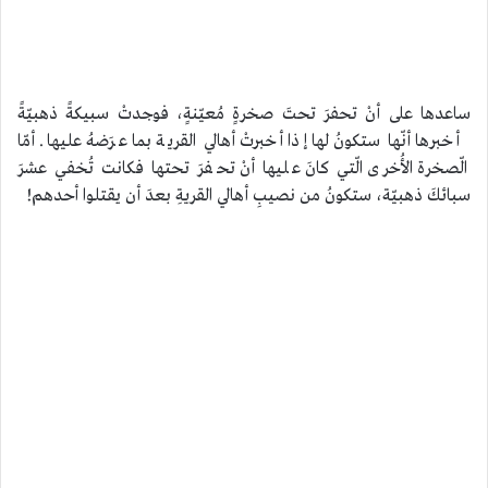
ساعدها على أنْ تحفرَ تحتَ صخرةٍ مُعيّنةٍ، فوجدتْ سبيكةً ذهبيّةً
أخبرها أنّها ستكونُ لها إذا أخبرتْ أهالي القرية بما عرَضهُ عليها. أمّا
الّصخرة الأُخرى الّتي كانَ عليها أنْ تحفرَ تحتها فكانت تُخفي عشرَ
سبائكَ ذهبيّة، ستكونُ من نصيبِ أهالي القريةِ بعدَ أن يقتلوا أحدهم!