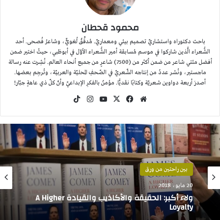
محمود قحطان
باحث دكتوراه واستشاريّ تصميم بيئي ومعماريّ. مُدقِّقٌ لُغويٌّ، وشاعرُ فُصحى. أحد
الشُّعراء الَّذين شاركوا في موسم مُسابقة أمير الشُّعراء الأوّل في أبوظبي، حيثُ اختير ضمن
أفضل مئتي شاعر من ضمن أكثر من (7500) شاعرٍ من جميع أنحاء العالم. نُشِرت عنه رسالة
ماجستير، ونُشر عددٌ من إنتاجه الشّعريّ في الصّحفِ المحليّة والعربيّة، وتُرجِم بعضها.
أصدرَ أربعة دواوين شعريّة وكتابًا نقديًّا. مؤمنٌ بالفكرِ الإبداعيّ وأنّ كلّ ذي عاهةٍ جبّار!
موقع
‫X
فيسبوك
‫YouTube
انستقرام
‫TikTok
الويب
بين راحتين من ورق
بين راحتين من ورق
12 مارس، 2018
مزرعة الحيوان Animal Farm جورج أورويل
20 مايو، 2018