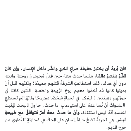
كانَ يُريدُ أن يختبرَ حقيقةَ صراعِ الخيرِ والشّر داخل الإنسان، وإن كانَ
الشّرُ ينتصرُ دائمًا
، مثلما حدثَ معهُ حين قتلَ مُجرمونَ زوجتهُ وابنته
دونَ أيّ هدف، فقد استطاعتِ الشّرطةُ قتلهم جميعًا؛ ولكنّهم قبلَ أنْ
يموتوا كانوا قد أخذوا معهم روحَ الزّوجةِ والطّفلةِ -اللّتين كانتا في
حوزتهم رهينتين-؛ ليتركوا في الحياةِ شخصًا مجروحًا وتائهًا لم تستطعِ
السّنواتُ أنْ تُساعدهُ على استيعابِ ما حدثَ. حاولَ البحث ليُثبت
لنفسهِ أنّهُ ليس استثناءً،
وأنّ ما حدثَ معهُ أمرٌ مُتوافقٌ مع طبيعةِ
البَشر
. هي تجربةٌ تضعُ حياةَ إنسانٍ على المحكّ في مُحاولةٍ للتّداوي من
جرحٍ قديم.