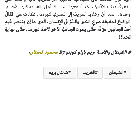
تعرفُ بقيّة الاتّفاق، أخذتْ معها سبائك أهل القريةِ كلّها لأجلها
وحدها، بعدَ أنْ رافقها الغريبُ إلى المصرفِ لتبيعه، فكانت هي:
المثالُ
الواضحُ لحقيقةِ صراعِ الخيرِ والشّرِّ في الإنسانِ، الّذي ما إنْ ينتصر فيهِ
أحدُ الجانبين مرّةً، حتّى يعودَ الجانبُ الآخر لأخذ دوره… حتّى نهايةِ
الحياة!
# الشيطان والآنسة بريم باولو كويلو By
محمود قحطان
،
الشيطان
الغريب
شانتال بريم