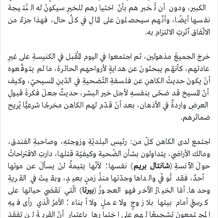
الكبير، ودون أن تُخبرهم بأنّ اختيارهم للخيرِ سيكونُ له النّتيجة
نفسها أيضًا، وأنّهم سيحصلونَ على المالِ في كلِّ حال، فهذا جزءٌ من
الاتّفاق آثرتِ الالتزام به.
خرجَ الجميعُ مذهولين، ثم اجتمعوا في اليوم المُقبل في الكنيسةِ على غيرِ
عادتهم، كأنهّم يبحثونَ عن هدايةٍ لأرواحهم الحائرة، ما لم يتوقّعوه
أنْ يكونَ حديثُ الكاهنِ عن فلسفةِ التّضحيةِ في الدّينِ المسيحيّ، وكيف
أنّ المسيحَ قد ضحّى بنفسهِ لأجل خير البشر، حديثٌ جعلَ فكرةَ قبولِ
العرضِ واردةٌ في الأذهان، بعد أنْ قدّم لهم الكاهن مخرجًا شرعيًّا يُريح
ضمائرهم.
اجتمع لدى الكاهن كلّ من: رئيسِ البلديّةِ وزوجتهِ، وصاحبةِ الفندق،
ومالك الأراضي، يتداولون بشأن الضّحية وكيفيّة قتلها، دارتِ الاقتراحاتُ
حولَ الآنسةِ (
شانتال بريم
) نفسها؛ لأنّها يتيمةٌ لنْ يسألَ عن موتها
أحدٌ، فقد تُوفّي والداها وجدّتها منذُ زمنٍ بعيدٍ، وبقيتْ في القريةِ
وحدها. أمّا الخيارُ الآخر فهو العجوزُ (
بيرتا
) الّتي تقضي حياتها على
كرسيٍّ أمام بيتها بلا زوجٍ ولا عملٍ ولا أبناء؛ الأمرُ الّذي رأى فيهِ
المجتمعونَ تشجيعًا لهم على اختيارِها باعتبارِ أنّ القريةَ لن تفقدَ