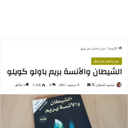
الرّئيسة
/
بين راحتين من ورق
بين راحتين من ورق
الشيطان والآنسة بريم باولو كويلو
تابع
أرسل
محمود قحطان
9 سبتمبر، 2017
0
1٬516
5 دقائق
على
بريدا
X
إلكترونيا