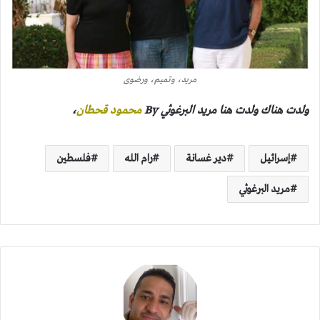
مريد، وتميم، ورضوى
ولدت هناك ولدت هنا مريد البرغوثي By
محمود قحطان
،
إسرائيل
دير غسانة
رام الله
فلسطين
مريد البرغوثي