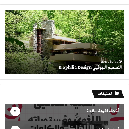
التصميم
البيوفيلي
Biophilic
Design
15 أبريل، 2021
التصميم البيوفيلي Biophilic Design
تصنيفات
أخطاء لغوية شائعة
73