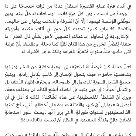
في أثناء فترة عملهِ القصيرة استقالَ عددًا من المرّات احتجاجًا على ما
وجدهُ من فساد، وفي كلّ مرّةٍ كانت الوساطات تدخلُ بينه وبين
موظّفي المؤسّسة فيعود؛ إلّا أنّ السّرقة والتّلاعب يبقيان على حالهما،
ويُلاحظ تغييراتٍ كبيرةٍ تحدثُ كلّ حينٍ في أثاثِ مكتبهِ وأجهزتهِ
الإلكترونيّة في مُحاولةِ استمالتهِ لتسهيلِ الأمور بشأنِ المال العام؛ ما
جعلهُ يُفضّلُ الخروج من هذا المكان نقيًّا كما دخلهُ، ومقتنعًا بأنّ عزلتهُ
الّتي دخَلها منذُ سنواتٍ مُتفرّغًا للقراءةِ والكتابةِ هي الأشرف له.
لعلّ عملهُ كانَ فرصةً لهُ ليتعرّف إلى نوعيّةٍ خاصّةٍ من البشرِ رَمزَ لها
بشخصيّة «نامق»، حيث يتحوّل الإنسان إلى فاسدٍ بكاملِ إرادتهِ، ويتبعُ
جميعَ السّبلِ الملتويةِ للوصولِ إلى طموحاتهِ، ويحترفُ إظهار اللّطف بل
والتذلّل أحيانًا؛ في حين يكيد في الخفاء أبشع المكائد لمن يختلف معهُ،
ويرى أنّ السّلطةَ الفلسطينيّة على هذه الشّاكلة؛ لذلك لا أملَ في أن
تُوصل شعبها إلى أيّ خيرٍ، والأمثلة عديدة على أخطائها الّتي دفعَ ثمنها
الفلسطينيّون لسنواتٍ طويلةٍ، الّتي يرى أنّها ليستْ سوى استجابةٍ
لضغطٍ عالميٍّ وتذلّلًا للمُعتدي في انتظارِ أنْ تبتسمَ دبّاباته يومًا!
كانَ يشعر في أثناء زياراته إلى فلسطين بأنّه سائحٌ يابانيّ! فليس هناك