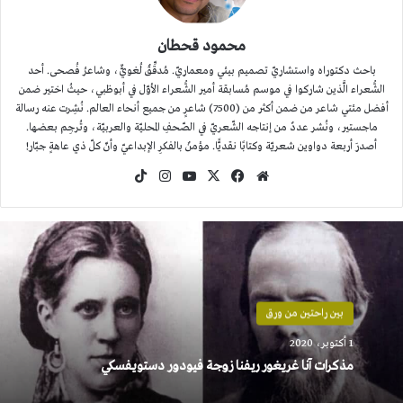
محمود قحطان
باحث دكتوراه واستشاريّ تصميم بيئي ومعماريّ. مُدقِّقٌ لُغويٌّ، وشاعرُ فُصحى. أحد
الشُّعراء الَّذين شاركوا في موسم مُسابقة أمير الشُّعراء الأوّل في أبوظبي، حيثُ اختير ضمن
أفضل مئتي شاعر من ضمن أكثر من (7500) شاعرٍ من جميع أنحاء العالم. نُشِرت عنه رسالة
ماجستير، ونُشر عددٌ من إنتاجه الشّعريّ في الصّحفِ المحليّة والعربيّة، وتُرجِم بعضها.
أصدرَ أربعة دواوين شعريّة وكتابًا نقديًّا. مؤمنٌ بالفكرِ الإبداعيّ وأنّ كلّ ذي عاهةٍ جبّار!
موقع
‫X
فيسبوك
‫YouTube
انستقرام
‫TikTok
الويب
بين راحتين من ورق
1 أكتوبر، 2020
مذكرات آنا غريغور ريفنا زوجة فيودور دستويفسكي