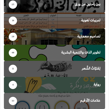
بين راحتين من ورق
25
تدريبات لغوية
14
تصاميم معمارية
28
تطوير الذات والتنمية البشرية
68
تِقنيَّاتُ الشِّعر
11
رواية
6
علامات التّرقيم
10