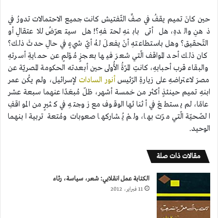
حين كانَ تميم يقفُ في صفِّ التّفتيش كانت جميع الاحتمالات تدورُ في
ذهنِ والدهِ، هل أتى بابنهِ لحتفهِ؟! هل سيتعرّضُ للاعتقالِ أو
التّحقيق؟ وهل باستطاعتهِ أنْ يفعلَ لهُ أيّ شيءٍ في حالِ حدثَ ذلك؟
كان ذلك أحد المواقف الّتي شعرَ فيها بعجزٍ مُؤلمٍ عن حمايةِ أسرتهِ
والبقاء قرب أحبابهِ، كانتِ المرّةُ الأُولى حين أبعدته الحكومة المصريّة عن
مصرَ لاعتراضهِ على زيارةِ الرّئيس
أنور السادات
لإسرائيل، ولم يكُن عمر
ابنهِ تميم حينئذٍ أكثر من خمسة أشهر، ظلّ مُبعَدًا عنهما سبعة عشر
عامًا، لم يستطعْ في أثنائها الوقوف مع زوجتهِ في كثيرٍ من المواقفِ
الصّحيّة الّتي مرّت بها، ولمْ يُشاركها صعوبات ومُتعة تربية ابنهما
الوحيد.
مقالات ذات صلة
الكتابة عمل انقلابي: شعر، سياسة، رثاء
11 فبراير، 2012