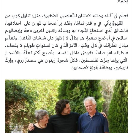
بخير».
تعلّم في أثناء رحلته الامتنان للتّفاصيلِ الصّغيرةِ، مثل: تناول كوب من
القهوةِ يأتي في وقتهِ تمامًا، وتقدير أصحاب المهن على اختلافها،
فالسّائق الّذي استطاع النّجاة بهِ وبستّةِ راكبين آخرين معهُ وإيصالهم
سالمين في أوضاعٍ صعبةٍ هو بطلٌ لا يَظهرُ على شاشاتِ التّلفاز، وتعلّم
تبادل الطّرائف في كلّ وقتٍ، الأمرُ الّذي كانَ لسنواتٍ طويلةٍ لا يفعله،
فلطالما سافرَ صامتًا يغوصُ داخل نفسه، وأصبح أكثر تعلّقًا بالأشجار
الّتي يراها رمزَت لفلسطينَ، فكلّ شجرة زيتون هي مصدرُ رزقٍ، وإرثٌ
تاريخيّ، وبطاقةُ هُويّةٍ لأصحابها.