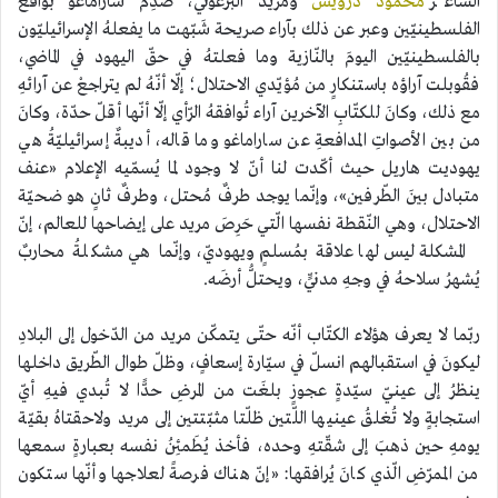
الشّاعر
محمود درويش
ومريد البرغوثي، صُدِمَ ساراماغو بواقع
الفلسطينيّين وعبر عن ذلك بآراء صريحة شَبّهت ما يفعلهُ الإسرائيليّون
بالفلسطينيّين اليومَ بالنّازية وما فعلتهُ في حقّ اليهود في الماضي،
فقُوبلت آراؤه باستنكارٍ من مُؤيّدي الاحتلال؛ إلّا أنّهُ لم يتراجعْ عن آرائهِ
مع ذلك، وكانَ للكتّابِ الآخرين آراء تُوافقهُ الرّأي إلّا أنّها أقلّ حدّة، وكانَ
من بين الأصواتِ المدافعةِ عن ساراماغو وما قاله، أديبةٌ إسرائيليّةُ هي
يهوديت هاريل حيث أكّدت لنا أنّ لا وجود لما يُسمّيه الإعلام «عنف
متبادل بينَ الطّرفين»، وإنّما يوجد طرفٌ مُحتل، وطرفٌ ثانٍ هو ضحيّة
الاحتلال، وهي النّقطة نفسها الّتي حَرِصَ مريد على إيضاحها للعالم، إنّ
المشكلة ليس لها علاقة بمُسلمٍ ويهوديّ، وإنّما هي مشكلةُ محاربٌ
يُشهرُ سلاحهُ في وجهِ مدنيٍّ، ويحتلُّ أرضَه.
ربّما لا يعرف هؤلاء الكتّاب أنّه حتّى يتمكّن مريد من الدّخول إلى البلادِ
ليكونَ في استقبالهم انسلّ في سيّارة إسعافٍ، وظلّ طوال الطّريق داخلها
ينظرُ إلى عينيّ سيّدةٍ عجوزٍ بلغَت من المرضِ حدًّا لا تُبدي فيهِ أيّ
استجابةٍ ولا تُغلقُ عينيها اللّتين ظلّتا مثبّتتين إلى مريد ولاحقتاهُ بقيّة
يومهِ حين ذهبَ إلى شقّتهِ وحده، فأخذ يُطَمئِنُ نفسه بعبارةٍ سمعها
من الممرّضِ الّذي كانَ يُرافقها: «إنّ هناك فرصةً لعلاجها وأنّها ستكون