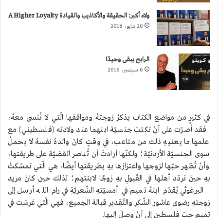
ولاء أكبر: الحقيقة والأكاذيب والقيادة A Higher Loyalty
20 مايو، 2018
الرابح يبقى وحيدًا
6 سبتمبر، 2016
في كثيرٍ من مواضع الكتاب يذكرُ زوجتهُ ومواقفها الّتي لا تُنسى معهُ،
فقد أصرّت على أنْ تكتبَ جنسيّة ابنهما عند ولادته (فلسطيني) مع
علمها ما يعنيهِ ذلك من متاعب، في وقتٍ كانَ والدهُ نفسهُ لا يحملُ
سوى الجنسيّة الأردنيّة؛ ولكنّها أرادتْ أن تُناصر القضيّة على طريقتها،
وأنْ تُظهر حبّها لزوجها واعتزازها بهِ بطريقتها أيضًا، هي الّتي تمسّكتْ
بهِ حينَ تردّد أهلها في القَبولِ بهِ زوجًا لابنتهم؛ لذلك حين كانَ مريد
البرغوثي يُقدّم ابنهُ تميم في أمسيّتهِ الشّعريّةِ في رام الله أرسل إلى
زوجتهِ رضوى عاشور الشّكر والتّقدير قبالة الجميع، فهي الّتي غرسَت في
تميم حبّ فلسطين إلى أنْ وصلَ إليها.