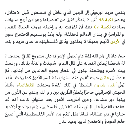
ينتمي مريد البرغوثي إلى الجيل الّذي عاشَ في فلسطين قبل الاحتلال،
وعاصرَ
نكبة 48
الّتي لا يتذكّر كثيرًا من تفاصيلها وهو ابن أربع سنوات،
وجاءت
نكسة 67
بعدَ أنْ تفرّقت بهِ وبإخوتهِ دروبُ الحياةِ للعملِ
والدّراسةِ في بلدان العالم المختلفة، ولمْ يعُدْ بوسعهم الاجتماع سوى
في
الأردن
لأنّهم جميعًا لا يملكونَ وثائق فلسطينيّة ما عدى مريد وابنه.
حينَ عادَ إلى رام الله لمدّة عامٍ ليتولّى الإشراف على مشروعٍ ثقافيٍّ يحتاجونَ
لهُ شخصًا يُمكن ائتمانه على المال العام، سُعِدَتْ والدتهُ بذلك، ورمّمتْ
بيتَ الأسرةِ ووسّعتهُ ليكون في انتظار جميع العائدين من أبنائها، ثمّ
عادتْ إلى
عمّان
حيث تُقيم منذ سنواتٍ، لمْ تسرِ الأمورُ كما رجَتْ، فقد
تولّى
أرئيل شارون
السّلطة في تلك الفترة وحدثت
الانتفاضة
، وأنشأ
الجيش الإسرائيلي حاجزًا يقطعُ الطّريق بين رام الله وعددٍ من القُرى من
بينها دير غسّانة، وحين انفرجت الأمور بعد سنواتٍ كانت أمّه قد
فقدتِ القدرةَ على المشي، فلم تعُدْ إلى فلسطين، ولم يجتمع أولادها
حولها في دير غسّانة، تمامًا مثل كثيرٍ من الأسر الفلسطينيّة الّتي أصبحَ
حلمُ العودةِ والاجتماع لديها بعيد المنال.