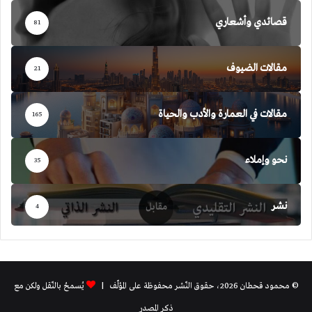
قصائدي وأشعاري
81
مقالات الضيوف
21
مقالات في العمارة والأدب والحياة
165
نحو وإملاء
35
نشر
4
© محمود قحطان 2026، حقوق النّشر محفوظة على المؤلّف |
يُسمحُ بالنّقل ولكن مع
ذكر المصدر