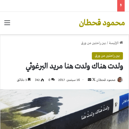
محمود قحطان
الق
الرّئيسة
/
بين راحتين من ورق
بين راحتين من ورق
ولدت هناك ولدت هنا مريد البرغوثي
تابع
أرسل
محمود قحطان
16 سبتمبر، 2017
0
342
5 دقائق
على
بريدا
X
إلكترونيا