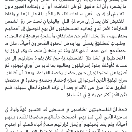
ما يُشعره بأنّ لهُ حقوق المُواطن الخاصّة، أو أنّ بإمكانه العبور دونَ
تفتيشٍ أو إذن، ففي ساعاتِ الانتظار الطّويلةِ على المعابرِ ونقاط
التّفتيش كانَ يصلُ إلى مرحلةِ المللِ والهذيانِ تحتَ حرارةِ الشَمسِ
الحارقة؛ الأمرُ الّذي يُعانيه الفلسطينيّون كلّ يومٍ للوصولِ إلى أعمالهم
ومدارسهم، ولا يخلوا الأمر من مضايقاتٍ وأسلحةٍ مرفوعةٍ إزاء الوجوهِ،
وطلباتٍ تعسّفيّةٍ يتسلّى بها بعض الجنودِ الضّجرون أحيانًا، مثل ما
حدثَ مع ابن عمه الّذي كانَ وقتئذٍ يشغلُ منصبَ وكيلِ وَزارةِ
التّخطيطِ في السّلطةِ الفلسطينيّةِ حينَ كانَ يقودُ سيّارتهم إلى دير
غسانة فأوقفهُ جنودٌ إسرائيليّونَ وطالبوه بما لديهِ من أوراقٍ ثبوتيّةٍ، ثمّ
أصرّوا على احتجازهِ إلى حين إحضار رخصة القيادة، وبعدَ أن أطلقوا
سراحَ البقيّةِ الّذين أسرعوا إلى منزلهِ لإحضار رخصتهِ وجدوهُ في منتصفِ
الطّريق عائدًا سيرًا على الأقدامِ بعدَ أن تركهُ الجنودُ لحالِ سبيلهِ، فلم
يكُن الأمرُ أكثرَ من رغبةٍ في التّسلية!
لاحظَ أنّ الفلسطينيّين الصّامدين في فلسطين قد اكتسبوا قوّةً وثباتًا في
مواجهةِ المآسي الّتي تمرّ بهم، أصبحتْ مأساتهم موضوعًا للتّندر بينهم
أحيانًا، ولم يعُد يُخيفهم أو يُغيّر قراراتهم سماعُ أنباء قصفٍ أو اجتياحٍ