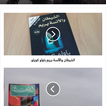
الشيطان
والآنسة
بريم
باولو
كويلو
الشيطان والآنسة بريم باولو كويلو
موسم
الهجرة
إلى
الشمال
الطيب
صالح