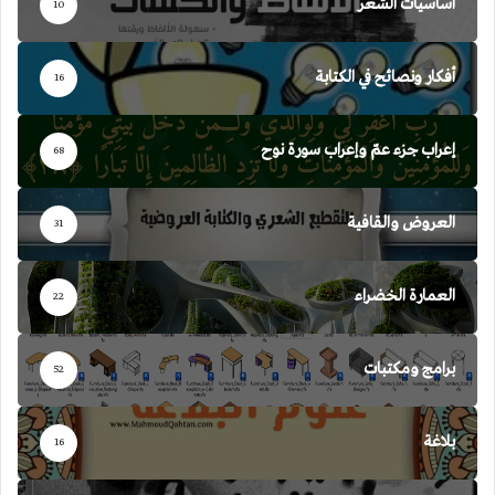
أساسيات الشعر
10
أفكار ونصائح في الكتابة
16
إعراب جزء عمّ وإعراب سورة نوح
68
العروض والقافية
31
العمارة الخضراء
22
برامج ومكتبات
52
بلاغة
16