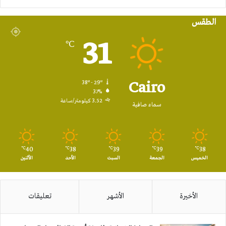
الموقع
الطقس
RSS
31
℃
Cairo
38º - 29º
37%
3.52 كيلومتر/ساعة
سماء صافية
40
38
39
39
38
℃
℃
℃
℃
℃
الخميس
الجمعة
السبت
الأحد
الأثنين
الأخيرة
الأشهر
تعليقات