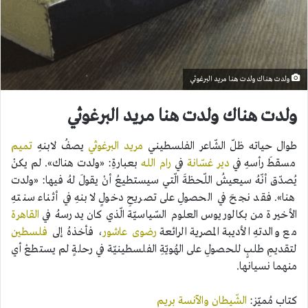
ولدت هناك ولدت هنا مريد البرغوثي
ولدت هناك ولدت هنا مريد البرغوثي
طوال حياته ظلّ الشّاعر الفلسطيني
مريد البرغوثي
يصفُ لابنهِ
تميم
مسقطَ رأسهِ في
دير غسّانة
في
رام الله
بعبارةِ: «ولدت هناك». لم يكنْ
يُصدّق أنّهُ سيعيشُ اللّحظةَ الّتي سيستطيعُ أنْ يقولَ لهُ فيها: «ولدت
هنا». فقد نجحَ في الحصولِ على تصريحِ دخولٍ لابنهِ في أثناء سنتهِ
الأخيرة من بكالوريوس العلوم السّياسيّة الّذي كان يدرسهُ في
القاهرة
مع والدتهِ الأديبة المصرية الرائعة
رضوى عاشور
، فأخذهُ إلى
فلسطين
لتقديمِ طلبٍ للحصولِ على الهُويّةِ الفلسطينيّة في رحلةٍ لم يستطعْ أي
منهما نسيانها.
كتاب مُميّز:
الشّيطان والآنسة بريم