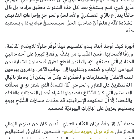
وشيك، ووجدَ أنّهم يُشاركونه الرّأي في أنّ الاحتلال الإسرائيليّ اليوم في
مأزقٍ كبيرٍ، فلم يستطعْ بعدَ كلّ هذه السّنوات تحقيق مراده، بل ظلّ
خائفًا يتدرّع بالزّي العسكريّ والأسلحةِ والحواجزِ وإجراءاتِ التّفتيش
المشدّدة لأنّه يعلمُ أنّ صاحبَ الحقِّ سيستجمعُ قواه يومًا ويستعيد
حقّه.
أبهرهُ كيف أوجدَ أبناءُ بلدهِ لنفسهم مهنًا تُوفّر حلولًا للأوضاع القائمة،
ورزقًا لأصحابها، فمن الشّباب من يقفُ برافعةٍ كبيرةٍ على أحد جانبيّ
الخنادق الّتي يصنعُها الإسرائيليّون لقطعِ الطّرق فيحملونَ السّيارة بمن
فيها من الرّكابِ والأمتعةِ وينقلونها إلى الجانبِ الآخر، وآخرون يبيعونَ
لعب الأطفال والمستلزمات والخَضْرَوَات وكلّ ما يُمكن أنْ يخطرَ بالبالِ
للمُنتظرينَ على المعابرِ والحواجزِ. آلمهُ الكسادُ الّذي شعرَ بهِ في محلّات
المقدسيّين الّتي كانَ السُّيَّاحُ يقصدونها لشراء أجمل المنحوتاتِ والقلائدِ
والتّحفِ؛ إلّا أنّ الحكومةَ الإسرائيليّة قد حدّدت مساراتِ السُّيَّاحِ بوجهٍ
يجعلهم يمرّونَ على البَازاراتِ اليهوديّة فحسب.
حدثَ أنْ زارَ وفدُ برلمان الكتّابِ العالميّ -الّذين كانَ من بينهم الرّوائي
الحائز على
جائزة نوبل
جوزيه ساراماغو
– فلسطين، فكان في استقبالهم