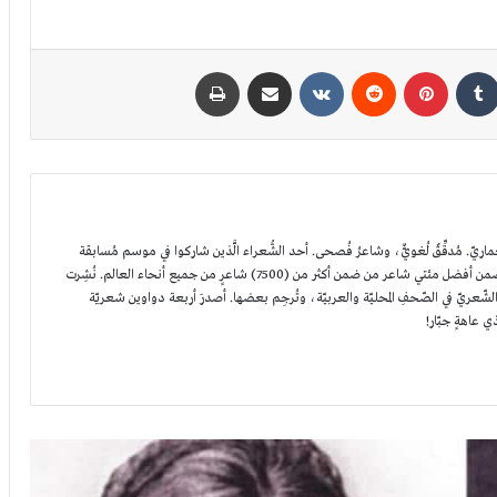
كدإن
بينتيريست
مشاركة عبر البريد
طباعة
. مُدقِّقٌ لُغويٌّ، وشاعرُ فُصحى. أحد الشُّعراء الَّذين شاركوا في موسم مُسابقة
أمير الشُّعراء الأوّل في أبوظبي، حيثُ اختير ضمن أفضل مئتي شاعر من ضمن أكثر من (7500) شاعرٍ من جميع أنحاء العالم. نُشِرت
مذكرات آنا غريغور ريفنا زوجة فيودور
ّعريّ في الصّحفِ المحليّة والعربيّة، وتُرجِم بعضها. أصدرَ أربعة دواوين شعريّة
دستويفسكي
ذي عاهةٍ جبّار!
ولاء أكبر: الحقيقة والأكاذيب والقيادة A Higher
Loyalty
مزرعة الحيوان Animal Farm جورج أورويل