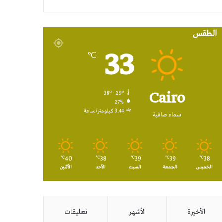
RSS
الطقس
33
℃
Cairo
38º - 29º
27%
3.44 كيلومتر/ساعة
سماء صافية
40
38
39
39
38
℃
℃
℃
℃
℃
الخميس
الجمعة
السبت
الأحد
الأثنين
الأخيرة
الأشهر
تعليقات