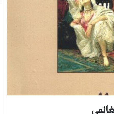
غانمي