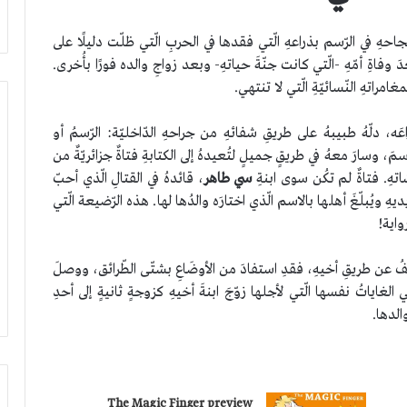
جاحهِ في الرّسم بذراعهِ الّتي فقدها في الحربِ الّتي ظلّت دليلًا على
َ وفاةِ أمّهِ -الّتي كانت جنّةَ حياتهِ- وبعد زواجِ والده فورًا بأُخرى.
امراتهِ النّسائيّةِ الّتي لا تنتهي.
، دلّهُ طبيبهُ على طريقِ شفائهِ من جراحهِ الدّاخليّة: الرّسمُ أو
لرّسمَ، وسارَ معهُ في طريقٍ جميلٍ لتُعيدهُ إلى الكتابةِ فتاةٌ جزائريّةٌ من
تهِ. فتاةٌ لم تكُن سوى ابنةِ
سي طاهر
، قائدهُ في القتالِ الّذي أحبّ
 ويُبلّغَ أهلها بالاسم الّذي اختارَه والدُها لها. هذه الرّضيعة الّتي
واية!
ُ عن طريقِ أخيهِ، فقدِ استفادَ من الأوضَاعِ بشتّى الطّرائق، ووصلَ
 وهي الغاياتُ نفسها الّتي لأجلها زوّجَ ابنةَ أخيهِ كزوجةٍ ثانيةٍ إلى أحدِ
الدها.
The Magic Finger preview