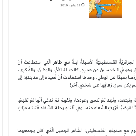
12 يوليو، 2016
جزائريّةُ القسنطينيّةُ الأصيلةُ ابنةُ
سي طاهر
الّتي استطاعتْ أنْ
لّقِ وهو في الخمسينَ من عمرهِ. كانت لهُ الأمُّ، والوطنُ، والذّكرى،
 في فرنسا بعيدًا عن الوطنِ. وحدها استطاعتْ أنْ تُعيدَه إلى مدينتهِ: إلى
دٍ لم يكن سوى زفافِها على شخصٍ آخر!
 وتبتعد، وتَعِد ثمّ تنسى وعودها، وتفهمُ ثمّ تدعّي أنّها لمْ تفهمْ.
مَرَضيًّا قرّرتِ الشّفاء منه، وفي أثناءِ رحلة الشّفاء قتلته مرّاتٍ
لمحموم مع صديقهِ الفلسطيني: الشّاعر الجميل الّذي كان يجمعهما