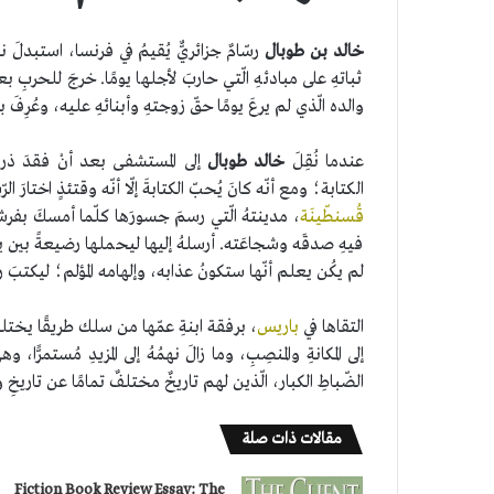
خالد بن طوبال
رسّامٌ جزائريٌّ يُقيمُ في فرنسا، استبدلَ ن
ثباتهِ على مبادئهِ الّتي حاربَ لأجلها يومًا. خرجَ للحربِ بعد
والده الّذي لم يرعَ يومًا حقّ زوجتهِ وأبنائهِ عليه، وعُرِفَ بمغ
عندما نُقِلَ
خالد طوبال
إلى المستشفى بعد أنْ فقدَ ذراعَه
الكتابة؛ ومع أنّه كانَ يُحبّ الكتابةَ إلّا أنّه وقتئذٍ اختارَ ا
قُسنطّينَة
، مدينتهُ الّتي رسمَ جسورَها كلّما أمسكَ بفرشا
فيهِ صدقَه وشجاعَته. أرسلهُ إليها ليحملها رضيعةً بين يديهِ
لم يكُن يعلم أنّها ستكونُ عذابه، وإلهامه المؤلم؛ ليكتبَ ر
التقاها في
باريس
، برفقة ابنةِ عمّها من سلك طريقًا يختلف
إلى المكانةِ والمنصِبِ، وما زالَ نهمُهُ إلى المزيدِ مُستمرًّا،
الضّباطِ الكبار، الّذين لهم تاريخٌ مختلفٌ تمامًا عن تاريخِ و
مقالات ذات صلة
Fiction Book Review Essay: The