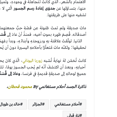
الاهتمام بالشّعر، الّذي كانتْ تتجاهلهُ في وجودهِ، وتميلُ 
منها، بتساؤلها عن
جدوَى إعادة رسم الجسور
الّتي لا 
تشفيه منها على طريقتها.
ماتَ صديقهُ ولم تمتْ ظنونهُ عن قصّةِ حبٍّ جمعتهما ب
أصدقائه. قُصِمَ ظهره بموتِ أخيه، فمنذُ أنْ عادَ إلى
قُسَن
الدّنيا. توثّقتْ علاقتهُ بهِ وبزوجتهِ وأبنائهِ، وبدأ ي
تحقيقها؛ ولكنّه ماتَ مُتعثّرًا بأحلامهِ اليسيرة دونَ أن يُح
كانتْ تُخمّن لهُ نهايةً تُشبه
زوربا اليوناني
، الّذي كانَ ي
أحبابهِ، وبعدَ أن اكتشفَ أنّه لم يُحب الجسورَ يومًا، تلك
جميعَ لوحاتهِ إلى صديقةٍ قديمةٍ في فرنسا،
وعادَ إلى قُسَن
ذاكرة الجسد أحلام مستغانمي
By
محمود قحطان
،
أحلام مستغانمي
الجزائر
خالد بن طوبال
نزار قباني