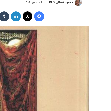
تابع
أرسل
محمود قحطان
9 ديسمبر، 2016
على
بريدا
فيسبوك
‫X
لينكدإن
X
إلكترونيا