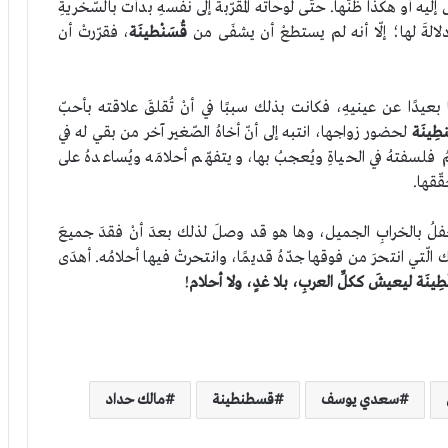
إليه أو هكذا ظنّها. حتّى لوحاته المقرّبة إلى نفسهِ بدأت بالسّخريةِ
دلالةَ لها؛ إلّا أنه لم يستطعْ أن يشفَى من
قُسَنْطينَة
، فقرّرتْ أن
عيدًا عن عينيهِ، فكانت بذلك سببًا في أنْ تُقلقَ علاقته بأحبّ
طِينَة
لحضور زواجها، انتبه إلى أنّ أخاهُ الصّغير آخر من بقي له في
فهمُ فلسفتهُ في الحياةِ ويُعجبُ بها، ويتفهّم أحلامَه ويُساعدهُ على
قّقها.
حفلُ بالخرابِ الجميل، وها هو قد وصلَ لذلك بعدَ أنْ فقدَ جميعَ
 الّتي انتحرَ من فوقها جدّهُ قديمًا، وانتحرتْ فيها أحلامُه. أهدَى
ْطِينَة ليعيشَ ككلِّ العربِ، بلا غدٍ، ولا أحلام
!
سعدي يوسف
قسطنطينة
مالك حداد