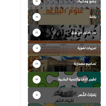
برامج ومكتبات
52
بلاغة
16
بين راحتين من ورق
25
تدريبات لغوية
14
تصاميم معمارية
28
تطوير الذات والتنمية البشرية
68
تِقنيَّاتُ الشِّعر
11