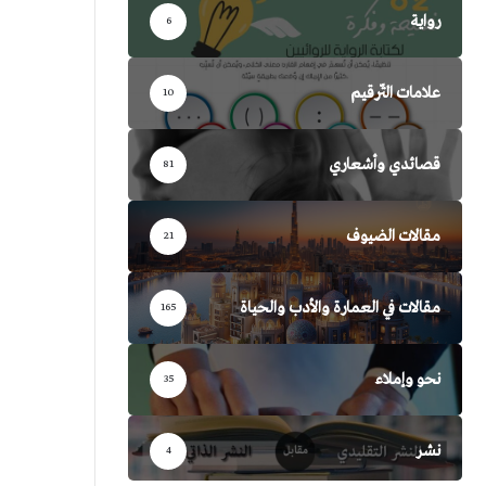
رواية
6
علامات التّرقيم
10
قصائدي وأشعاري
81
مقالات الضيوف
21
مقالات في العمارة والأدب والحياة
165
نحو وإملاء
35
نشر
4