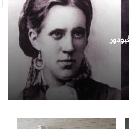
رجال في الشمس غسان كنفاني
موسم الهجرة إلى الشمال الطيب صالح
فيودور
ولدت هناك ولدت هنا مريد البرغوثي
الشيطان والآنسة بريم باولو كويلو
واحة الغروب بهاء طاهر
ترويض الأسود
سر
القراءة