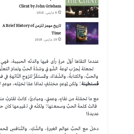
Client by John Grisham
6 مارس، 2016
تاريخ موجز للزمن A Brief History of
Time
29 مارس، 2018
عندما التقاها أوّلَ مرةٍ رأى فيها والدتَه الحبيبة، فهي ال
تجعلهُ يُجرّب لوعةَ الشّوقِ وشدّةَ الحبِّ وتمامَ التع
والحبُّ، والكتابةُ، والشّفاءُ، والمستقَرُّ للرّوحِ التّائهةِ
قسنطينة
؛ ولكن لموعدٍ مختلفٍ تمامًا عمّا تخيّله، موع
مع ما تحمّلهُ من نقاءٍ، وعمقٍ، ومبادئَ، كانتْ تقتربُ منهُ
قالتْ كلمةَ الحبِّ وسمعتها؛ ولكنّه في تقييمها كان حبًّا 
عديدة!
دخلَ مع الحبِّ عوالم الغيرةِ، والشّكِ، والتّنافسِ ا