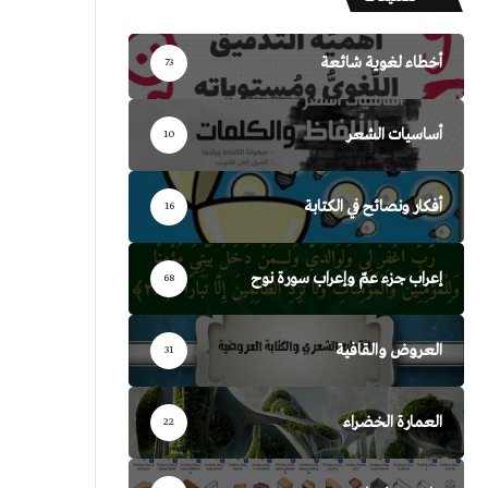
أخطاء لغوية شائعة
73
أساسيات الشعر
10
أفكار ونصائح في الكتابة
16
إعراب جزء عمّ وإعراب سورة نوح
68
العروض والقافية
31
العمارة الخضراء
22