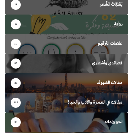
تِقنيَّاتُ الشِّعر
11
رواية
6
علامات التّرقيم
10
قصائدي وأشعاري
81
مقالات الضيوف
21
مقالات في العمارة والأدب والحياة
165
نحو وإملاء
35