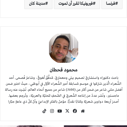
فرنسا
فيرونيكا تقرر أن تموت
مدينة كان
محمود قحطان
باحث دكتوراه واستشاريّ تصميم بيئي ومعماريّ. مُدقِّقٌ لُغويٌّ، وشاعرُ فُصحى. أحد
الشُّعراء الَّذين شاركوا في موسم مُسابقة أمير الشُّعراء الأوّل في أبوظبي، حيثُ اختير ضمن
أفضل مئتي شاعر من ضمن أكثر من (7500) شاعرٍ من جميع أنحاء العالم. نُشِرت عنه رسالة
ماجستير، ونُشر عددٌ من إنتاجه الشّعريّ في الصّحفِ المحليّة والعربيّة، وتُرجِم بعضها.
أصدرَ أربعة دواوين شعريّة وكتابًا نقديًّا. مؤمنٌ بالفكرِ الإبداعيّ وأنّ كلّ ذي عاهةٍ جبّار!
موقع
‫X
فيسبوك
‫YouTube
انستقرام
‫TikTok
الويب