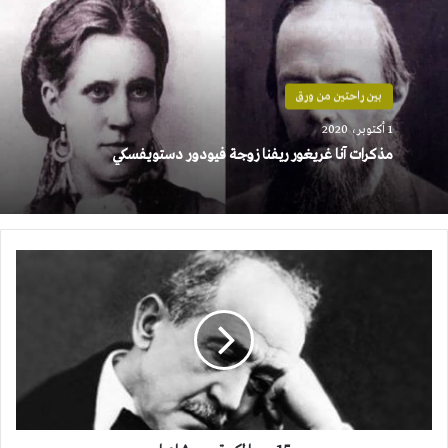
بين راحتين من ورق
1 أكتوبر، 2020
مذكرات آنا غريغور ريفنا زوجة فيودور دستويفسكي
15
سببا
لكي
تحبي
شاعرا