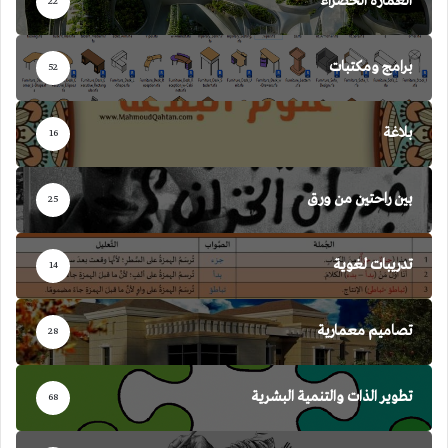
العمارة الخضراء
22
برامج ومكتبات
52
بلاغة
16
بين راحتين من ورق
25
تدريبات لغوية
14
تصاميم معمارية
28
تطوير الذات والتنمية البشرية
68