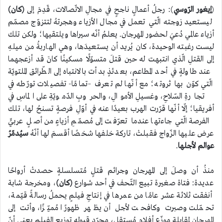
(
إيغور الرّوسي
): رجلُ أعمالٍ ناجحٍ في مجالِ الاتّصالات، قَدِمَ إلى
(كان)
ليستعيد زوجته الّتي تعمل في مجال الأزياء وهجرتهُ لتتزوّج مصمّم
أزياء عالمي دُعيَ لحضور المهرجان. يعلمُ أنّه سيراها ويلتقيها؛ ولكن تلك
ليست رغبته الوحيدة، كان يُريد أن يستعيدَها، وهي الهاربةُ من ميلهِ
إلى القتلِ الّذي انتبهت له حين قتلَ متسوّلًا مسكينًا كانَ قد أزعجهما
عند طاولةٍ في أحد المطاعم، بعدئذٍ بدأت بالانتباه إلى الطّرائق الملتويّة
الّتي كوّن بها ثروته؛ مع أنّها لم تعرف –تمامًا- تفصيلات تورّطه في
تجارةِ السّلاحِ، وغسيلِ الأموالِ، والحروبِ الدّمويّةِ على الماسِ في
أفريقيا؛ إلّا أنّها قرّرت الهرب بعيدًا عنه في أوّلِ فرصةٍ تسنحُ لها، تلك
الفرصة الّتي جاءتها عندما تعرّفت إلى مُصمّمِ أزياءٍ من أصلٍ عربيٍّ
عرض عليها الزّواج فقبلتْ، تاركة خلفها شخصًا أقسمَ لها أنّهُ
سيُدمّرُ
عوالم لأجلها
.
منذُ أن وصلَ إلى المهرجان وجرائم قتلٍ مُتسلسلةٍ حصدتْ أرواحًا
عديدة: فتاة صغيرة تبيع التّحف في أحد شوارع
(كان)
، ومخرجة شابة
أنفقت ثلاثة عشر عامًا من عمرها في إنتاجِ فيلمٍ يحملُ رسالةً قيّمة،
تحمّلت وصبرت وكافحت لأجل أن يظهر ظهورًا مُميّزًا، وأتت إلى
المهرجان لمقابلة موزّع أفلام مُستقل، مجرّد قبوله توزيع الفيلم يعني أنّ