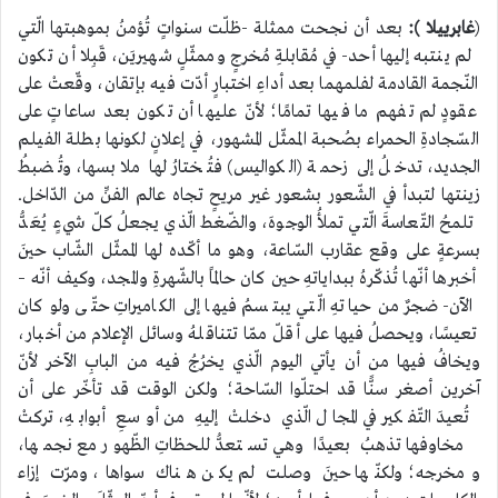
(
غابرييلا ):
بعد أن نجحت ممثلة -ظلّت سنواتٍ تُؤمنُ بموهبتها الّتي
لم ينتبه إليها أحد- في مُقابلةِ مُخرجٍ وممثّلٍ شهيريَن، قَبِلا أن تكون
النّجمة القادمة لفلمهما بعد أداءِ اختبارٍ أدّت فيه بإتقان، وقّعتْ على
عقودٍ لم تفهم ما فيها تمامًا؛ لأنّ عليها أن تكون بعد ساعاتٍ على
السّجادةِ الحمراء بصُحبة الممثّل المشهور، في إعلانٍ لكونها بطلة الفيلم
الجديد، تدخلُ إلى زحمة (الكواليس) فتُختارُ لها ملابسها، وتُضبطُ
زينتها لتبدأ في الشّعور بشعور غير مريحٍ تجاه عالم الفنِّ من الدّاخل.
تلمحُ التّعاسةَ الّتي تملأُ الوجوهَ، والضّغط الّذي يجعلُ كلّ شيءٍ يُعَدُّ
بسرعةٍ على وقع عقارب السّاعة، وهو ما أكّده لها الممثّل الشّاب حينَ
أخبرها أنّها تُذكّرهُ ببداياتهِ حين كان حالمًا بالشّهرةِ والمجد، وكيف أنّه –
الآن- ضجرٌ من حياتهِ الّتي يبتسمُ فيها إلى الكاميراتِ حتّى ولو كان
تعيسًا، ويحصلُ فيها على أقلّ ممّا تتناقلهُ وسائل الإعلام من أخبار،
ويخافُ فيها من أن يأتي اليوم الّذي يخرُجُ فيه من البابِ الآخر لأنّ
آخرين أصغر سنًّا قد احتلّوا السّاحة؛ ولكن الوقت قد تأخّر على أن
تُعيدَ التّفكير في المجال الّذي دخلتْ إليهِ من أوسعِ أبوابهِ، تركتْ
مخاوفها تذهبُ بعيدًا وهي تستعدُّ للحظاتِ الظّهور مع نجمها،
ومخرجه؛ ولكنّها حينَ وصلت لم يكن هناك سواها، ومرّت إزاء