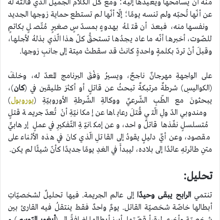
منهُ أن يُسامحها ويعيدها إليه؛ ومع كلّ الكلام الجميل الّذي قالتهُ له
عن أنّها تُحبّه ولم تنسه يومًا؛ إلّا أنّها لم تستطع حماية زوجها الجديد
ونفسها منه، فبعدَ أن قتلهُ بهدوءٍ بمسدّسٍ صغيرٍ مُتّصلٍ بكاتمٍ
للصّوت، أخبرها أنّه ما عاد يجدُها تستحقُّ كلّ هذا الّذي بذلهُ لأجلها،
وقبلَ أنْ تردّ بكلمةٍ واحدةٍ كانتْ قد سقطتْ ميتة إلى جانبِ زوجها.
على الواجهةِ مهرجانٌ ناجحٌ، ويسيرُ وَفْقَ البرنامج المعدّ له، وخلفَ
(الكواليسِ) شرطةٌ مرتبكةٌ تبحثُ عن قاتلٍ أو أكثرَ طليقين في (
كان
)،
يبحثونَ مع الطّبِ الشّرعيِّ ووكالةِ الشّرطةِ الأوروبيّةِ (
يوروبول
)
ومندوبي الدّولِ الّتي قُتلَ رعاياها عن إمكانيّةِ أنْ تُعدّ جريمة قتلٍ
مُتسلسلٍ نفّذها قاتلٌ واحد، وعن إمكانيّةِ التّفكيرِ في عملٍ إرهابيٍّ
مقصود، وعن أيِّ دليلٍ يقودُ إلى القاتلِ الّذي كانَ في هذه الأثناء على
متنِ طائرتهِ عائدًا إلى بلاده، ليبدأَ في الغدِ يومًا جديدًا كأنّ شيئًا لم يكن.
تحليل:
تنتمي
الرابح يبقى وحيدًا
إلى عالم الجريمة. فيها تحليلٌ لشخصيّاتِ
أبطالها خاصّة شخصيّة القاتل. يومٌ واحدٌ فقط ينتقلُ فيه القارئ بين