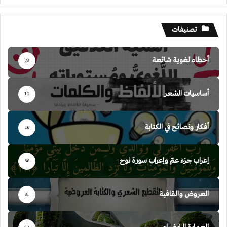
تصنيفات
أخطاء لغوية شائعة
73
أساسيات الشعر
10
أفكار ونصائح في الكتابة
16
إعراب جزء عمّ وإعراب سورة نوح
68
العروض والقافية
31