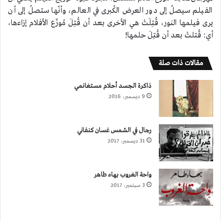
الفيلم سيصلُ إلى دور العرض الكُبرى في العالم، وأنّها ستصلُ إلى أن
يرى فيلمها النور، قُتِلَتْ هي الأخرى بعد أن قُتِلَ مُوزّع الأفلام إزاءها،
أي: قُتلتْ بعد أن قُتِلَ حلمها!
مقالات ذات صلة
ذاكرة الجسد أحلام مستغانمي
9 ديسمبر، 2016
رجال في الشمس غسان كنفاني
31 ديسمبر، 2017
واحة الغروب بهاء طاهر
3 سبتمبر، 2017