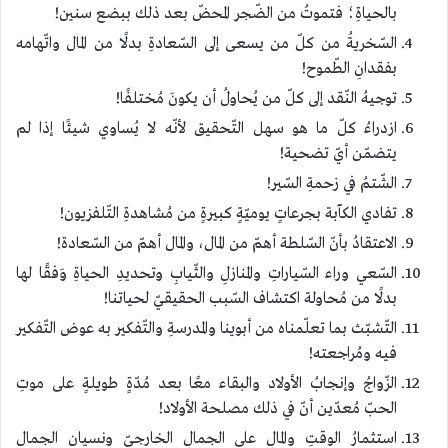
بالحياةِ؛ فتموتُ من الضّجر المحضّ بعد ذلك ببضع سنين!
السّخريةُ من كلّ من يسعى إلى السّعادةِ بدلًا من المال واتّهامه
بفقدانِ الطّموح!
توجيهُ النّقد إلى كلّ من يُحاولُ أن يكونَ مُختلفًا!
ازدراءُ كلّ ما هو سهل التّحقيق لأنّه لا يُساوي شيئًا إذا لم
يتضمّن أيّ تضحية!
الشّتمُ في زحمةِ السّير!
تفادي الكآبة بجرعاتٍ يوميّةٍ كبيرةٍ من مُشاهدةِ التّلفزيون!
الاعتقادُ بأنّ السّلطة أهمّ من المال، والمال أهمّ من السّعادة!
السّعي وراء السّياراتِ والمنازلِ والثّيابِ وتحديدِ الحياةِ وَفقًا لها
بدلًا من مُحاولة اكتشاف السّبب الحقيقيّ لحياتنا!
التّشبّث بما تعلّمناه من أبوينا والمدرسةِ والتّفكير به عوض التّفكير
فيه ومُراجعته!
الزّواجُ وإنجابُ الأولاد والبقاء معًا بعد مُدّةٍ طويلةٍ على موتِ
الحبّ مُعدّين أنّ في ذلك مصلحة الأولاد!
استثمارُ الوقتِ والمالِ على الجمالِ الخارجيّ ونسيان الجمال