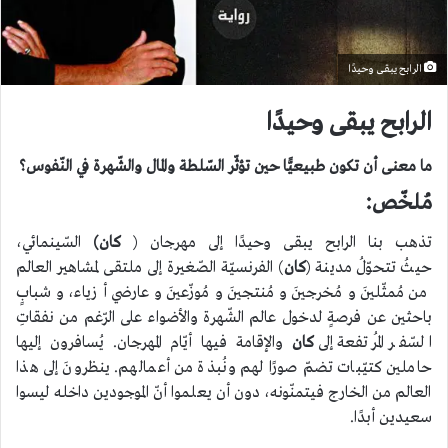
الرابح يبقى وحيدًا
الرابح يبقى وحيدًا
ما معنى أن تكون طبيعيًّا حين تؤثّر السّلطة والمال والشّهرة في النّفوس؟
مُلخّص:
تذهب بنا الرابح يبقى وحيدًا إلى مهرجان (
كان)
السّينمائي،
حيثُ تتحوّلُ مدينة (
كان
) الفرنسيّة الصّغيرة إلى ملتقى لمشاهير العالم
من مُمثّلينَ ومُخرجينَ ومُنتجينَ ومُوزّعينَ وعارضي أزياء، وشبابٍ
باحثين عن فرصةٍ لدخول عالم الشّهرة والأضواء على الرّغم من نفقاتِ
السّفر المُرتفعة إلى
كان
والإقامة فيها أيّام المهرجان. يُسافرون إليها
حاملين كتيّبات تضمّ صورًا لهم ونُبذة من أعمالهم. ينظرونَ إلى هذا
العالم من الخارج فيتمنّونه، دون أن يعلموا أنّ الموجودين داخله ليسوا
سعيدين أبدًا.