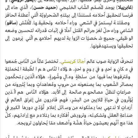
شخصيّةٍ وأخرى ليقرأ قصّتها. أبرز أبطالها إضافةً إلى (
أيغور الرّوسي
) و
(
غابرييلا
) يوجد المُصمّم الشّاب الخليجي (
حميد حسن
)، الّذي جاء إلى
فرنسا لتحقيق أحلامه مُستندًا إلى بيئتهِ الصّحراويّة الّتي أعطتهُ الحافز
وصقلتهُ ليستمرّ في السّعي وراء أحلامه وتحقيقها. المُفتّش (
سافو
)
السّاعي وراء حلّ لغز جرائم القتل آملًا في إثبات قدراته لتحسين وضعه
الوظيفي. جميع شخصيّات الرّواية لديهم أحلامهم الّتي يَرمون إلى
تحقيقها ويستهدفونها.
تنحرفُ الرّواية صوب عالم
أجاثا كريستي
. تختصرُ عالمًا من النّاسِ جُمعوا
في مكانٍ واحدٍ وفي يومٍ واحدٍ. هؤلاء النّاس هم الطّبقة المخمليّة
ومُترفوها بما فيها من سلطةٍ ومالٍ وشُهرةٍ، هؤلاء الّذين يتحكّمون
بمصائر الشّعوب بما يصنعونه من حروبٍ ومُعاهداتٍ وبما يُثيرونه من
صراعاتٍ لتظلّ مصالحهم صالحة إلى الأبد. هؤلاء النّاس هم الّذين
يُؤثّرون في حياةِ الملايين من البشرِ، فهم قادرون على إغراق العالم في
أزماتٍ لا تنتهي بما يملكونه من وسائل إعلام تُؤدّي دورها الكبير في
صناعةِ العقلِ وتشكيله، وترويض أفكاره بما يتلاءم مع إرادتهم، كلّ
هذا مع أنّهم يعيشون حياةً هشّة وأضعف ممّا يُحاولون ترويجه.