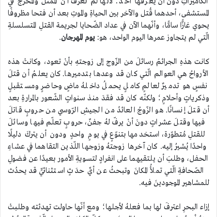
الكاميراتِ دون أن يعرفها أحد؛ لأنّها لم تعرف أنّ الممثّلَ والمخرجَ في
المستشفى، أحدهما قُتل والآخر بين الحياةِ والموتِ بعد أن فتحا مظروفًا
يحوي غازًّا سامًّا، وأنّهما الآن في عداد الضّحايا لجريمة القتلِ المتسلسلةِ
الّتي لم يتجاوز عمرها اليوم الواحد، هو:
يوم المهرجان
.
كانت هذهِ الجرائمُ رسائلَ من الزّوج إلى زوجتهِ بأنْ تعود، وكانتْ هذه
الأرواحُ هي العوالم الّتي كان قد وعدها بتدميرها. كان يعلمُ أن قتلَ
نفسٍ هو تدميرٌ لعالمٍ كاملٍ يحملُ داخلهُ ماضٍ وحاضرٍ ومستقبلٍ
وذكرياتٍ وأحلامٍ؛ ولكنّه كان قد فقدَ منذ سنواتٍ الشّعور بالمرارةِ بعد
أن قتلَ إنسانًا. هو الزّوجُ العائدُ من الجيشِ الرّوسي من حروبٍ قاتلَ
فيها وقتلَ عشراتٍ دونَ أنْ يرفّ لهُ جفنٌ، حروبٍ تعلّم فيها وسائلَ
للقتلِ مُتطوّرة، استخدمها بتنوّعٍ في يومٍ واحدٍ ودون أن يتركَ دليلًا
واحدًا يُشيرُ إليه. كان آخرها زوجتهُ وزوجها اللّذين التقاهما في عشاءِ
الحفل، وطلبَ أن يلتقيهما على انفرادٍ لتسويةِ الأمور بعيدًا عن فضولِ
الصّحافةِ الّتي تملأُ المكانَ وتبحثُ عن أيِّ حدَثٍ استثنائيٍّ قد يحدُث
للمشاهير الموجودينَ فيه.
إزاء البحرِ اعترفَ لها بما فعلهُ لأجلها؛ ومع أنّها حاولت تهدئته وطلبتْ