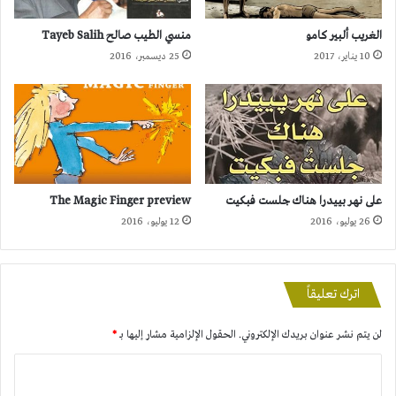
الغريب ألبير كامو
منسي الطيب صالح Tayeb Salih
10 يناير، 2017
25 ديسمبر، 2016
على نهر بييدرا هناك جلست فبكيت
The Magic Finger preview
26 يوليو، 2016
12 يوليو، 2016
اترك تعليقاً
لن يتم نشر عنوان بريدك الإلكتروني.
الحقول الإلزامية مشار إليها بـ
*
ا
ل