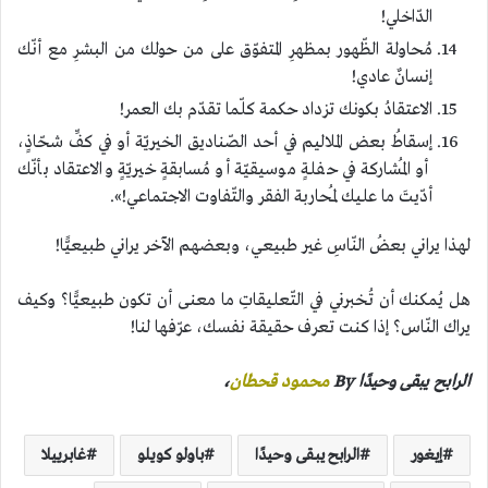
الدّاخلي!
مُحاولة الظّهور بمظهرِ المتفوّق على من حولك من البشرِ مع أنّك
إنسانٌ عادي!
الاعتقادُ بكونك تزداد حكمة كلّما تقدّم بك العمر!
إسقاطُ بعض الملاليم في أحد الصّناديق الخيريّة أو في كفِّ شحّاذٍ،
أو المُشاركة في حفلةٍ موسيقيّة أو مُسابقةٍ خيريّةٍ والاعتقاد بأنّك
أدّيتَ ما عليك لمُحاربة الفقر والتّفاوت الاجتماعي!».
لهذا يراني بعضُ النّاسِ غير طبيعي، وبعضهم الآخر يراني طبيعيًّا!
هل يُمكنك أن تُخبرني في التّعليقاتِ ما معنى أن تكون طبيعيًّا؟ وكيف
يراك النّاس؟ إذا كنت تعرف حقيقة نفسك، عرّفها لنا!
الرابح يبقى وحيدًا By
محمود قحطان
،
إيغور
الرابح يبقى وحيدًا
باولو كويلو
غابرييلا