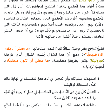
يُعرّي
باولو كويلو
هذا العالم ويُلغي أقنعتهُ ويكشف ما يُحاول أن
يسترهُ أفراد هذا المُجتمع المُترف؛ ليفضح إمبراطوريّات رأس المال الّتي
تملك كلّ شيء من سلطةٍ ومالٍ ونفوذٍ وشُهرةٍ قادرة على تغيير
المُجتمع وتشويهه. أفراد هذا المُجتمع الّذين يحملون القناعاتِ الفاسدة
والمُغرّر بهم، الّذين يركضون خلف أحلامهم وطموحاتهم الذّاتيّة الّتي
لتحقيقها لا يرون من يدهسونهم بأقدامهم؛ مع أنّ بعض البشر
العاديّين يعيشون حياةً أفضل من حياتهم المُزيّفة.
تضعُ
الرابح يبقى وحيدًا
سؤالًا كبيرًا ضمن صفحاتها: «
ما معنى أن يكون
المرءُ طبيعيًّا؟
»؛ ومع أنّ هذا السّؤال يُشبه السّؤال الّذي طرحتهُ
(
فيرونيكا
) ولكن بطريقةٍ معكوسة: «
ما معنى أن تكون مجنونًا؟
».
تُجيبُ الرّواية:«
استهلاكُ سنواتك وأن تدرسَ في الجامعةِ لتكتشف في نهاية ذلك
كلّه، استحالة توظيفك!
العملُ كلّ يومٍ من الثّامنةِ حتّى الخامسةِ في عملٍ لا يُتيحُ أيّ لذةٍ،
وتتقاعد منه بعد ثلاثينَ سنة!
تتقاعد لتكتشف أنّك لم تعدْ تملك ما يكفي من الطّاقة للتّمتّع